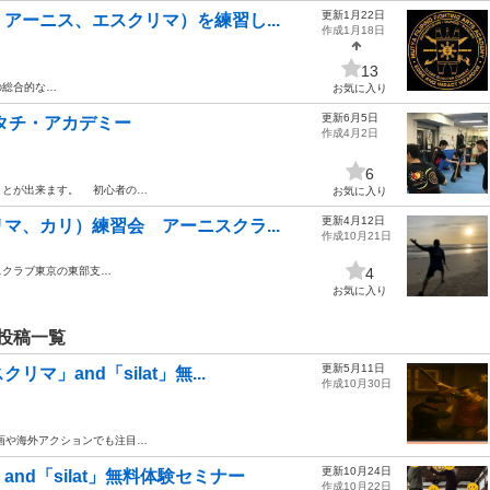
更新1月22日
アーニス、エスクリマ）を練習し...
作成1月18日
13
の総合的な…
お気に入り
更新6月5日
タチ・アカデミー
作成4月2日
6
ことが出来ます。 初心者の…
お気に入り
更新4月12日
マ、カリ）練習会 アーニスクラ...
作成10月21日
スクラブ東京の東部支…
4
お気に入り
投稿一覧
更新5月11日
」and「silat」無...
作成10月30日
映画や海外アクションでも注目…
更新10月24日
d「silat」無料体験セミナー
作成10月22日