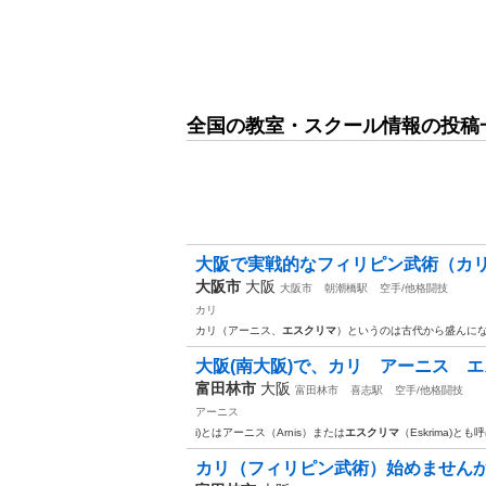
全国の教室・スクール情報の投稿
大阪で実戦的なフィリピン武術（カリ、
大阪市
大阪
大阪市
朝潮橋駅
空手/他格闘技
カリ
カリ（アーニス、
エスクリマ
）というのは古代から盛んに
大阪(南大阪)で、カリ アーニス エス
富田林市
大阪
富田林市
喜志駅
空手/他格闘技
アーニス
i)とはアーニス（Arnis）または
エスクリマ
（Eskrima)と
カリ（フィリピン武術）始めません