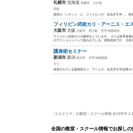
札幌市
北海道
札幌市
その他
武術
発祥の「シラット」と、フィリピンの「
エスクリマ
」。 
フィリピン武術カリ・アーニス・エスクリマMu
大阪市
大阪
大阪市
野江駅
空手/他格闘技
フィリピン武術カリの練習をしています。 カリは世界各国
のアクションシーンで使われている、実戦武術です。 日本支部
護身術セミナー
新潟市
新潟
新潟市
空手/他格闘技
カリ
採用されている護身術カリ、アーニス、
エスクリマ
(以降カ
「エスクリマ」の教室・スクール情報 全14件中 1-
全国の教室・スクール情報でお探しの