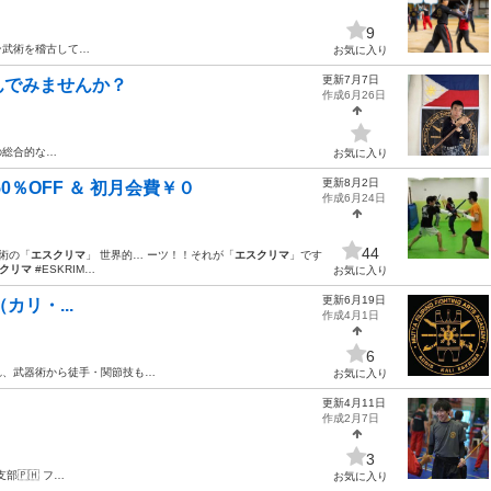
9
ン武術を稽古して…
お気に入り
更新7月7日
んでみませんか？
作成6月26日
の総合的な…
お気に入り
更新8月2日
％OFF ＆ 初月会費￥０
作成6月24日
44
闘術の「
エスクリマ
」 世界的… ーツ！！それが「
エスクリマ
」です
クリマ
#ESKRIM…
お気に入り
更新6月19日
（カリ・...
作成4月1日
6
れ、武器術から徒手・関節技も…
お気に入り
更新4月11日
作成2月7日
3
泉支部🇵🇭 フ…
お気に入り