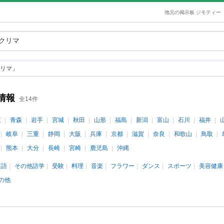
地元の掲示板 ジモティー
リマ」
情報
全14件
道
青森
岩手
宮城
秋田
山形
福島
新潟
富山
石川
福井
岐阜
三重
静岡
大阪
兵庫
京都
滋賀
奈良
和歌山
鳥取
熊本
大分
長崎
宮崎
鹿児島
沖縄
英語
その他語学
受験
料理
音楽
フラワー
ダンス
スポーツ
美容健康
の他