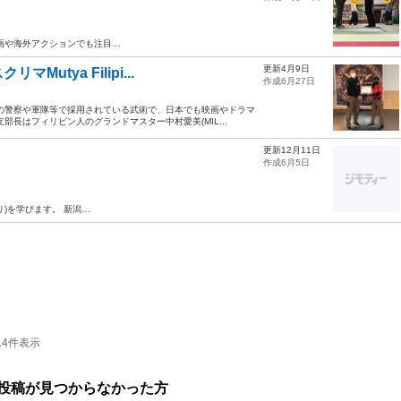
映画や海外アクションでも注目…
更新4月9日
tya Filipi...
作成6月27日
の警察や軍隊等で採用されている武術で、日本でも映画やドラマ
長はフィリピン人のグランドマスター中村愛美(MIL...
更新12月11日
作成6月5日
リ)を学びます。 新潟…
14件表示
投稿が見つからなかった方