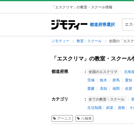
「エスクリマ」の教室・スクール情報
都道府県選択
ジモティー
教室・スクール
全国の「エスク
「エスクリマ」の教室・スクール
都道府県
：
全国のエスクリマ
北海
茨城
栃木
群馬
愛知
愛媛
高知
福岡
佐賀
カテゴリ
：
全ての教室・スクール
生活知識
娯楽
資格
そ
アーニス
八極拳