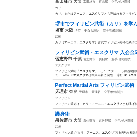
富田林市
大阪
富田林市
喜志駅
空手/他格闘技
カリ
カリ、またはアーニス、
エスクリマ
とも呼ばれるフィリピ
堺市でフィリピン武術（カリ）を学
堺市
大阪
堺市
中百舌鳥駅
空手/他格闘技
武術
カリ（アーニス、
エスクリマ
）古代フィリピン発祥の武術
フィリピン武術・エスクリマ 入会金50
習志野市
千葉
習志野市
実籾駅
空手/他格闘技
エスクリマ
フィリピン武術「
エスクリマ
」 （アーニス・… う武器格
☆ … nOn ※
エスクリマ
は本来年齢に制限… 志野 B1 #
エス
Perfect Martial Arts フィリピン武術
天理市
奈良
天理市
天理駅
空手/他格闘技
フィリピン
フィリピン武術は、カリ・アーニス・
エスクリマ
とも呼ば
護身術
泉佐野市
大阪
泉佐野市
東佐野駅
空手/他格闘技
武術
フィリピン武術(カリ、アーニス、
エスクリマ
) MFFAA 和