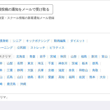
着投稿の通知をメールで受け取る
教室・スクール情報の新着通知メール登録
護身術
シニア
キックボクシング
動画編集
ダイエット
レーニング
公民館
ストレッチ
ピラティス
スクリマ
北海道
青森
岩手
宮城
秋田
山形
福島
新潟
富山
井
山梨
長野
東京
埼玉
千葉
神奈川
茨城
栃木
群馬
阜
三重
静岡
大阪
兵庫
京都
滋賀
奈良
和歌山
鳥取
山
広島
山口
徳島
香川
愛媛
高知
福岡
佐賀
熊本
大分
崎
鹿児島
沖縄
リマ」