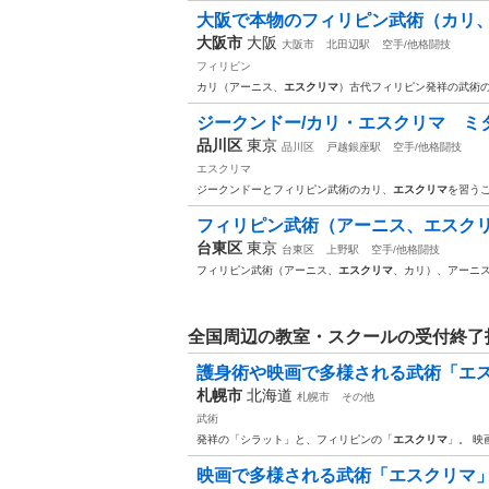
大阪で本物のフィリピン武術（カリ、
大阪市
大阪
大阪市
北田辺駅
空手/他格闘技
フィリピン
カリ（アーニス、
エスクリマ
）古代フィリピン発祥の武術
ジークンドー/カリ・エスクリマ ミ
品川区
東京
品川区
戸越銀座駅
空手/他格闘技
エスクリマ
ジークンドーとフィリピン武術のカリ、
エスクリマ
を習う
フィリピン武術（アーニス、エスクリ
台東区
東京
台東区
上野駅
空手/他格闘技
フィリピン武術（アーニス、
エスクリマ
、カリ）、アーニ
全国周辺の教室・スクールの受付終了
護身術や映画で多様される武術「エスクリマ
札幌市
北海道
札幌市
その他
武術
発祥の「シラット」と、フィリピンの「
エスクリマ
」。 
映画で多様される武術「エスクリマ」an