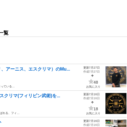
一覧
更新7月27日
アーニス、エスクリマ）のMu...
作成7月27日
48
なっている…
お気に入り
更新7月16日
クリマ(フィリピン武術)を...
作成7月16日
18
も呼ばれる、フィ…
お気に入り
更新7月16日
か
作成7月16日