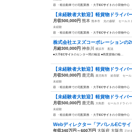
容 ・軽自動車での宅配業務 ・大手
ECサイト
の小荷物中心 
【未経験者大歓迎】軽貨物ドライバ
月収500,000円
熊本
熊本市
光の森駅
セールス
未経験
容 ・軽自動車での宅配業務 ・大手
ECサイト
の小荷物中心 
株式会社エヌズコーポレーションの2t
月給300,000円
神奈川
横浜市
配送
■大手
ECサイト
のセンター間の輸送 ■商業貨物の輸…
【未経験者大歓迎】軽貨物ドライバ
月収500,000円
鹿児島
鹿児島市
姶良駅
セール
未経験
容 ・軽自動車での宅配業務 ・大手
ECサイト
の小荷物中心 
【未経験者大歓迎】軽貨物ドライバ
月収500,000円
鹿児島
大島郡
セールスドライバ
未経験
容 ・軽自動車での宅配業務 ・大手
ECサイト
の小荷物中心 
Webディレクター「アパレルECサイ
年収340万円～600万円
大阪府 大阪市
正社員