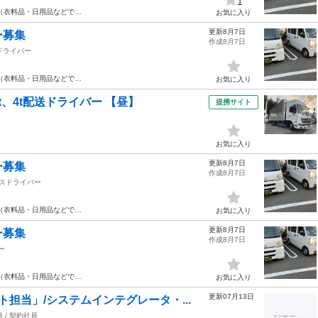
1
（衣料品・日用品などで…
お気に入り
更新8月7日
ー募集
作成8月7日
ドライバー
（衣料品・日用品などで…
お気に入り
、4t配送ドライバー 【昼】
提携サイト
お気に入り
更新8月7日
ー募集
作成8月7日
スドライバー
（衣料品・日用品などで…
お気に入り
更新8月7日
ー募集
作成8月7日
ー
（衣料品・日用品などで…
お気に入り
更新07月13日
ト担当」/システムインテグレータ・...
 / 契約社員