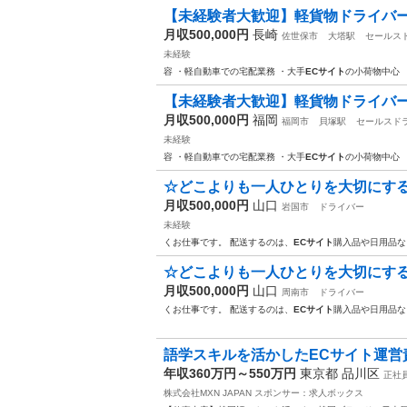
【未経験者大歓迎】軽貨物ドライバ
月収500,000円
長崎
佐世保市
大塔駅
セールス
未経験
容 ・軽自動車での宅配業務 ・大手
ECサイト
の小荷物中心 
【未経験者大歓迎】軽貨物ドライバ
月収500,000円
福岡
福岡市
貝塚駅
セールスド
未経験
容 ・軽自動車での宅配業務 ・大手
ECサイト
の小荷物中心 
☆どこよりも一人ひとりを大切にする
月収500,000円
山口
岩国市
ドライバー
未経験
くお仕事です。 配送するのは、
ECサイト
購入品や日用品な
☆どこよりも一人ひとりを大切にする
月収500,000円
山口
周南市
ドライバー
くお仕事です。 配送するのは、
ECサイト
購入品や日用品な
語学スキルを活かしたECサイト運営責
年収360万円～550万円
東京都 品川区
正社
株式会社MXN JAPAN
スポンサー：求人ボックス