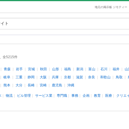
地元の掲示板 ジモティー
報
全5215件
青森
岩手
宮城
秋田
山形
福島
新潟
富山
石川
福井
山
岐阜
三重
静岡
大阪
兵庫
京都
滋賀
奈良
和歌山
鳥取
熊本
大分
長崎
宮崎
鹿児島
沖縄
木
物流
ビル管理
サービス業
専門職
事務
企画
教育
医療
クリエ