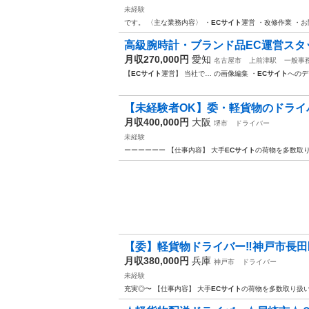
未経験
です。 〈主な業務内容〉 ・
ECサイト
運営 ・改修作業 ・
高級腕時計・ブランド品EC運営スタッフ
月収270,000円
愛知
名古屋市
上前津駅
一般事
【
ECサイト
運営】 当社で… の画像編集 ・
ECサイト
へのデ
【未経験者OK】委・軽貨物のドライ
月収400,000円
大阪
堺市
ドライバー
未経験
ーーーーーー 【仕事内容】 大手
ECサイト
の荷物を多数取り
【委】軽貨物ドライバー‼️神戸市長田
月収380,000円
兵庫
神戸市
ドライバー
未経験
充実◎〜 【仕事内容】 大手
ECサイト
の荷物を多数取り扱い