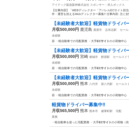
アイテック阪急阪神株式会社
スポンサー：求人ボックス
【仕事内容】「WEBディレクター「アパレルECサイト担当
作・運営を担えるWebディレクター募集!! 仕事内容: 主に
【未経験者大歓迎】軽貨物ドライバ
月収500,000円
鹿児島
鹿屋市
志布志駅
セール
未経験
容 ・軽自動車での宅配業務 ・大手
ECサイト
の小荷物中心 
【未経験者大歓迎】軽貨物ドライバ
月収500,000円
宮崎
都城市
餅原駅
セールスド
未経験
容 ・軽自動車での宅配業務 ・大手
ECサイト
の小荷物中心 
【未経験者大歓迎】軽貨物ドライバ
月収500,000円
熊本
八代市
新八代駅
セールス
未経験
容 ・軽自動車での宅配業務 ・大手
ECサイト
の小荷物中心 
軽貨物ドライバー募集中‼️
月収565,500円
熊本
熊本市
健軍町駅
宅配
業務
・軽自動車を使った宅配業務 ・大手
ECサイト
の小荷物（衣