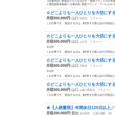
【仕事内容】韓国語スキルを活かす・韓国ブランドの日本展
ト運営経験者募集!> 仕事内容: 韓国ブランド「アパレルや
☆どこよりも一人ひとりを大切にする
月収500,000円
山口
防府市
ドライバー
くお仕事です。 配送するのは、
ECサイト
購入品や日用品な
☆どこよりも一人ひとりを大切にする
月収500,000円
山口
山口市
ドライバー
未経験
くお仕事です。 配送するのは、
ECサイト
購入品や日用品な
☆どこよりも一人ひとりを大切にする
月収500,000円
山口
宇部市
ドライバー
未経験
くお仕事です。 配送するのは、
ECサイト
購入品や日用品な
☆どこよりも一人ひとりを大切にする
月収500,000円
山口
山陽小野田市
ドライバー
くお仕事です。 配送するのは、
ECサイト
購入品や日用品な
★【人柄重視】年間休日125日以上／W
月収200,000円
愛知
名古屋市
久屋大通駅
SE