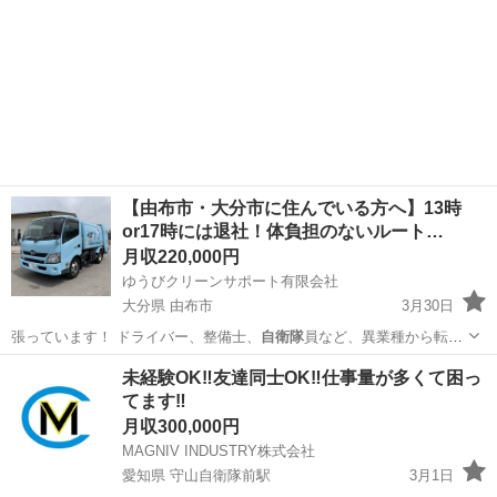
【由布市・大分市に住んでいる方へ】13時
or17時には退社！体負担のないルート…
月収220,000円
ゆうびクリーンサポート有限会社
大分県 由布市
3月30日
張っています！ ドライバー、整備士、
自衛隊
員など、異業種から転職
した先輩がほとん…
大分
由布市
ドライバー
社会保険
未経験OK‼️友達同士OK‼️仕事量が多くて困っ
てます‼️
月収300,000円
MAGNIV INDUSTRY株式会社
愛知県 守山自衛隊前駅
3月1日