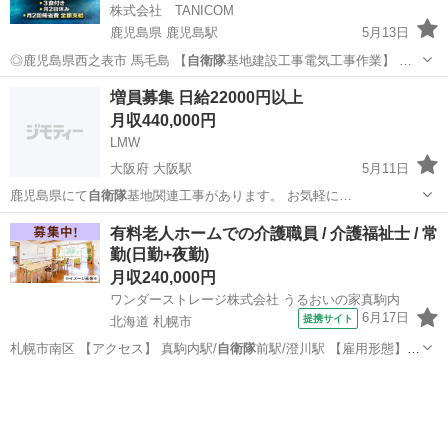
株式会社 TANICOM
鹿児島県 鹿児島駅
5月13日
◎鹿児島県西之表市 馬毛島 【
自衛隊
基地建設工事電気工事作業】 …
鹿児島
西之表市
鹿児島駅
土木
社会保険
増員募集 日給22000円以上
月収440,000円
LMW
大阪府 大阪駅
5月11日
鹿児島県にて
自衛隊
基地関連工事があります。 お気軽に…
大阪
大阪市
大阪駅
土木
移動式クレーン
有料老人ホームでの介護職員 / 介護福祉士 / 常
勤(日勤+夜勤)
月収240,000円
ワンダーストレージ株式会社 うるおいの家真駒内
6月17日
提携サイト
北海道 札幌市
札幌市南区 【アクセス】 真駒内駅/
自衛隊
前駅/澄川駅 【雇用形態】常
勤(日勤…
北海道
札幌市
介護福祉士