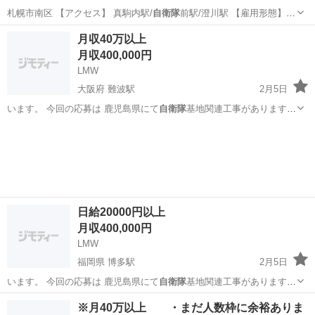
札幌市南区 【アクセス】 真駒内駅/
自衛隊
前駅/澄川駅 【雇用形態】常
勤(日勤…
北海道
札幌市
介護士
月収40万以上
月収400,000円
LMW
大阪府 難波駅
2月5日
います。 今回の応募は 鹿児島県にて
自衛隊
基地関連工事があります。
未経験で…
大阪
大阪市
難波駅
土木
未経験
日給20000円以上
月収400,000円
LMW
福岡県 博多駅
2月5日
います。 今回の応募は 鹿児島県にて
自衛隊
基地関連工事があります。
未経験で…
福岡
福岡市
博多駅
土木
未経験
※月40万以上 ・まだ人数枠に余裕ありま