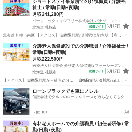
ショートステイ事業所での介護職員 / 介護福
祉士 / 常勤(日勤+夜勤)
月収241,280円
パナソニックエイジフリー株式会社 パナソニックエイジフリーケアセンター札幌南
6月17日
提携サイト
北海道 札幌市
北海道 札幌市南区 【アクセス】
自衛隊
前駅/澄川駅/真駒内駅 【雇用
形態】…
北海道
札幌市
介護福祉士
介護老人保健施設での介護職員 / 介護福祉士 /
常勤(日勤+夜勤)
月収222,500円
医療法人社団栄会 介護老人保健施設フォーシーズン南34条
6月17日
提携サイト
北海道 札幌市
【アクセス】
自衛隊
前駅から徒歩24分…
自衛隊
前駅/澄川駅/石山…
北海道
札幌市
介護福祉士
ローンブラックでも車にノレル
信販会社でクルマのローンやリースが通らなくてもクル
マをご利用いただけるサービスがあります！
Ad
（株）ICT
有料老人ホームでの介護職員 / 初任者研修 / 常
勤(日勤+夜勤)