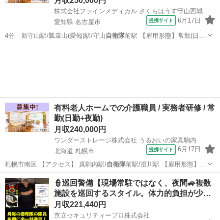
月収250,000円
株式会社ファインメディカル さくらはうす守山西城
6月17日
提携サイト
愛知県 名古屋市
4分 新守山駅/瓢箪山(愛知)駅/守山
自衛隊
前駅 【雇用形態】常勤(日勤
+夜勤)…
愛知
名古屋市
介護福祉士
有料老人ホームでの介護職員 / 実務者研修 / 常
勤(日勤+夜勤)
月収240,000円
ワンダーストレージ株式会社 うるおいの家真駒内
6月17日
提携サイト
北海道 札幌市
札幌市南区 【アクセス】 真駒内駅/
自衛隊
前駅/澄川駅 【雇用形態】常
勤(日勤…
北海道
札幌市
介護福祉士
👮巡回警備【現場常駐ではなく、夜間🚙複数
施設を巡回するスタイル。体力的負担が少…
月収221,440円
京立セキュリティープロ株式会社