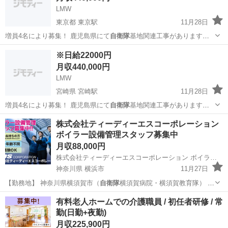
LMW
東京都 東京駅
11月28日
増員4名により募集！ 鹿児島県にて
自衛隊
基地関連工事があります。
気になる方…
東京
中央区
東京駅
土木
移動式クレーン
※日給22000円
月収440,000円
LMW
宮崎県 宮崎駅
11月28日
増員4名により募集！ 鹿児島県にて
自衛隊
基地関連工事があります。
気になる方…
宮崎
宮崎市
宮崎駅
土木
移動式クレーン
株式会社ティーディーエスコーポレーション
ボイラー設備管理スタッフ募集中
月収88,000円
株式会社ティーディーエスコーポレーション ボイラー設備管理スタッフ募集中
神奈川県 横浜市
11月27日
【勤務地】 神奈川県横須賀市（
自衛隊
横須賀病院・横須賀教育隊） ■
応…
神奈川
横浜市
品質管理
未経験
有料老人ホームでの介護職員 / 初任者研修 / 常
勤(日勤+夜勤)
月収225,900円