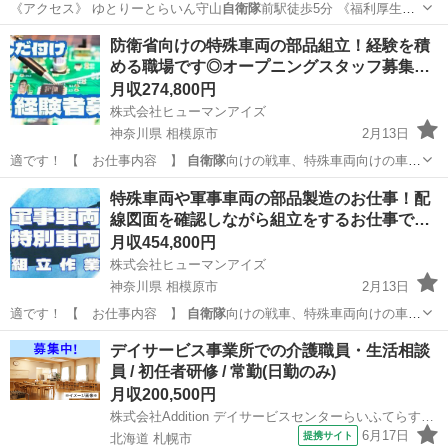
《アクセス》 ゆとりーとらいん守山
自衛隊
前駅徒歩5分 《福利厚生・
待遇》 社…
愛知
名古屋市
守山自衛隊前駅
土木
未経験
防衛省向けの特殊車両の部品組立！経験を積
める職場です◎オープニングスタッフ募集…
月収274,800円
株式会社ヒューマンアイズ
神奈川県 相模原市
2月13日
適です！ 【 お仕事内容 】
自衛隊
向けの戦車、特殊車両向けの車の
部品の組…
神奈川
相模原市
工場
業務
特殊車両や軍事車両の部品製造のお仕事！配
線図面を確認しながら組立をするお仕事で…
月収454,800円
株式会社ヒューマンアイズ
神奈川県 相模原市
2月13日
適です！ 【 お仕事内容 】
自衛隊
向けの戦車、特殊車両向けの車の
部品の組…
神奈川
相模原市
工場
ハーネス
デイサービス事業所での介護職員・生活相談
員 / 初任者研修 / 常勤(日勤のみ)
月収200,500円
株式会社Addition デイサービスセンターらいふてらす川沿
6月17日
提携サイト
北海道 札幌市