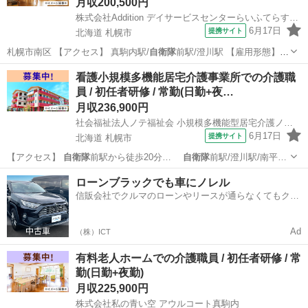
月収200,500円
株式会社Addition デイサービスセンターらいふてらす川沿
6月17日
提携サイト
北海道 札幌市
札幌市南区 【アクセス】 真駒内駅/
自衛隊
前駅/澄川駅 【雇用形態】常
勤(日勤…
北海道
札幌市
介護士
看護小規模多機能居宅介護事業所での介護職
員 / 初任者研修 / 常勤(日勤+夜…
月収236,900円
社会福祉法人ノテ福祉会 小規模多機能型居宅介護ノテ西岡
6月17日
提携サイト
北海道 札幌市
【アクセス】
自衛隊
前駅から徒歩20分…
自衛隊
前駅/澄川駅/南平…
北海道
札幌市
介護福祉士
ローンブラックでも車にノレル
信販会社でクルマのローンやリースが通らなくてもクル
マをご利用いただけるサービスがあります！
Ad
（株）ICT
有料老人ホームでの介護職員 / 初任者研修 / 常
勤(日勤+夜勤)
月収225,900円
株式会社私の青い空 アウルコート真駒内