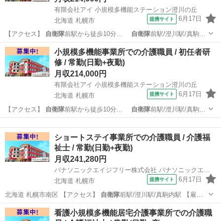
有限会社アイ 小規模多機能ステーション澄川の丘
6月17日
提携サイト
北海道 札幌市
【アクセス】
自衛隊
前駅から徒歩10分…
自衛隊
前駅/澄川駅/真駒…
北海道
札幌市
介護福祉士
小規模多機能事業所での介護職員 / 初任者研
修 / 常勤(日勤+夜勤)
月収214,000円
有限会社アイ 小規模多機能ステーション澄川の丘
6月17日
提携サイト
北海道 札幌市
【アクセス】
自衛隊
前駅から徒歩10分…
自衛隊
前駅/澄川駅/真駒…
北海道
札幌市
介護福祉士
ショートステイ事業所での介護職員 / 介護福
祉士 / 常勤(日勤+夜勤)
月収241,280円
パナソニックエイジフリー株式会社 パナソニックエイジフリーケアセンター札幌南
6月17日
提携サイト
北海道 札幌市
北海道 札幌市南区 【アクセス】
自衛隊
前駅/澄川駅/真駒内駅 【雇用
形態】…
北海道
札幌市
介護福祉士
看護小規模多機能居宅介護事業所での介護職