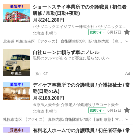
態】常勤(日…
北海道
札幌市
介護福祉士
ショートステイ事業所での介護職員 / 初任者
研修 / 常勤(日勤+夜勤)
月収241,280円
パナソニックエイジフリー株式会社 パナソニックエイジフリーケアセンター札幌南
6月17日
提携サイト
北海道 札幌市
北海道 札幌市南区 【アクセス】
自衛隊
前駅/澄川駅/真駒内駅 【雇用
形態】…
北海道
札幌市
介護福祉士
自社ローンに頼らず車にノレル
理想のクルマがあるけど審査に通らない方へ
Ad
（株）ICT
デイケア事業所での介護職員 / 介護福祉士 / 常
勤(日勤のみ)
月収188,200円
医療法人愛全会 介護老人保健施設リラコート愛全
6月17日
提携サイト
北海道 札幌市
札幌市南区 【アクセス】 真駒内駅/
自衛隊
前駅/0駅 【雇用形態】常勤
(日勤の…
北海道
札幌市
介護福祉士
有料老人ホームでの介護職員 / 初任者研修 / 常