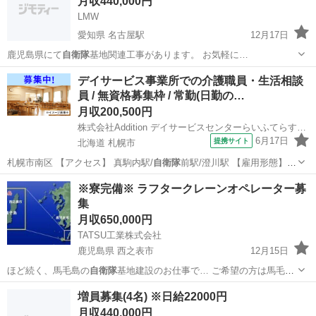
月収440,000円
LMW
愛知県 名古屋駅
12月17日
鹿児島県にて
自衛隊
基地関連工事があります。 お気軽に…
愛知
名古屋市
名古屋駅
土木
オペ
デイサービス事業所での介護職員・生活相談
員 / 無資格募集枠 / 常勤(日勤の…
月収200,500円
株式会社Addition デイサービスセンターらいふてらす川沿
6月17日
提携サイト
北海道 札幌市
札幌市南区 【アクセス】 真駒内駅/
自衛隊
前駅/澄川駅 【雇用形態】常
勤(日勤…
北海道
札幌市
介護士
※寮完備※ ラフタークレーンオペレーター募
集
月収650,000円
TATSU工業株式会社
鹿児島県 西之表市
12月15日
ほど続く、馬毛島の
自衛隊
基地建設のお仕事で… ご希望の方は馬毛島
自衛隊
基地が完工した後も…
鹿児島
西之表市
その他
増員募集(4名) ※日給22000円
月収440,000円