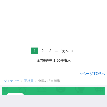
1
2
3
...
次へ
全756件中 1-50件表示
ページTOPへ
ジモティー
正社員
全国の「自衛隊」