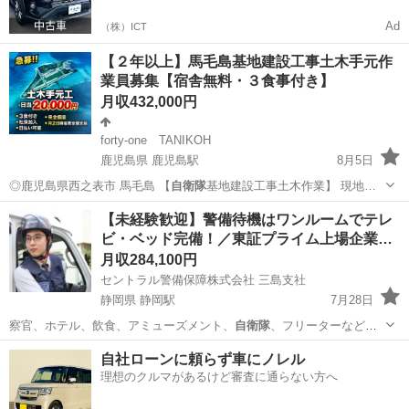
Ad
（株）ICT
【２年以上】馬毛島基地建設工事土木手元作
業員募集【宿舎無料・３食事付き】
月収432,000円
forty-one TANIKOH
鹿児島県 鹿児島駅
8月5日
◎鹿児島県西之表市 馬毛島 【
自衛隊
基地建設工事土木作業】 現地…
鹿児島
西之表市
鹿児島駅
土木
社会保険
【未経験歓迎】警備待機はワンルームでテレ
ビ・ベッド完備！／東証プライム上場企業…
月収284,100円
セントラル警備保障株式会社 三島支社
静岡県 静岡駅
7月28日
察官、ホテル、飲食、アミューズメント、
自衛隊
、フリーターなど、
幅広い業界・業種出身…
静岡
静岡市
静岡駅
警備員
社員
自社ローンに頼らず車にノレル
理想のクルマがあるけど審査に通らない方へ