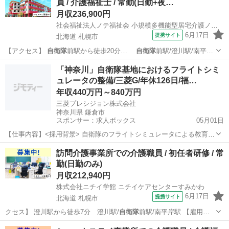
員 / 介護福祉士 / 常勤(日勤+夜…
月収236,900円
社会福祉法人ノテ福祉会 小規模多機能型居宅介護ノテ西岡
6月17日
提携サイト
北海道 札幌市
【アクセス】
自衛隊
前駅から徒歩20分…
自衛隊
前駅/澄川駅/南平…
北海道
札幌市
介護福祉士
「神奈川」自衛隊基地におけるフライトシミ
ュレータの整備/三菱G/年休126日/福…
年収440万円～840万円
三菱プレシジョン株式会社
神奈川県 鎌倉市
スポンサー：求人ボックス
05月01日
【仕事内容】<採用背景> 自衛隊のフライトシミュレータによる教育訓
練の重要性が増しています。それに伴い、全国各地の基地・駐屯地に
正社員
訪問介護事業所での介護職員 / 初任者研修 / 常
おいて新機材の整備、訓練のサポートの事業拡大によるメンテナンス
勤(日勤のみ)
エンジニアの増員を実施します。 <業務内...
月収212,940円
株式会社ニチイ学館 ニチイケアセンターすみかわ
6月17日
提携サイト
北海道 札幌市
クセス】 澄川駅から徒歩7分 澄川駅/
自衛隊
前駅/南平岸駅 【雇用形
態】常勤(日…
北海道
札幌市
介護福祉士