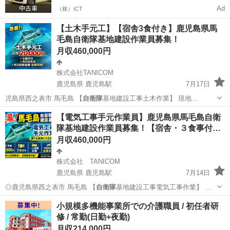
Ad
（株）ICT
【土木手元工】【宿舎3食付き】鹿児島県馬
毛島自衛隊基地建設作業員募集！
月収460,000円
株式会社TANICOM
鹿児島県 鹿児島駅
7月17日
児島県西之表市 馬毛島 【
自衛隊
基地建設工事土木作業】 現地…
鹿児島
西之表市
鹿児島駅
土木
社会保険
【電気工事手元作業員】鹿児島県馬毛島自衛
隊基地建設作業員募集！【宿舎・３食事付…
月収460,000円
株式会社 TANICOM
鹿児島県 鹿児島駅
7月14日
◎鹿児島県西之表市 馬毛島 【
自衛隊
基地建設工事電気工事作業】 …
鹿児島
西之表市
鹿児島駅
土木
社会保険
小規模多機能事業所での介護職員 / 初任者研
修 / 常勤(日勤+夜勤)
月収214,000円