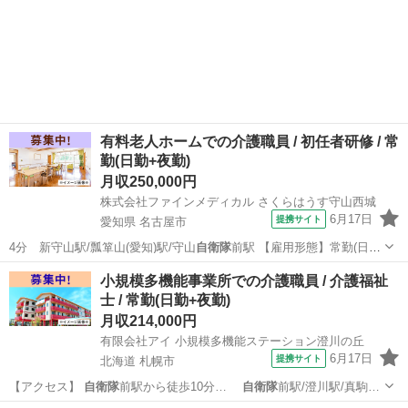
有料老人ホームでの介護職員 / 初任者研修 / 常
勤(日勤+夜勤)
月収250,000円
株式会社ファインメディカル さくらはうす守山西城
6月17日
提携サイト
愛知県 名古屋市
4分 新守山駅/瓢箪山(愛知)駅/守山
自衛隊
前駅 【雇用形態】常勤(日勤
+夜勤)…
愛知
名古屋市
介護福祉士
小規模多機能事業所での介護職員 / 介護福祉
士 / 常勤(日勤+夜勤)
月収214,000円
有限会社アイ 小規模多機能ステーション澄川の丘
6月17日
提携サイト
北海道 札幌市
【アクセス】
自衛隊
前駅から徒歩10分…
自衛隊
前駅/澄川駅/真駒…