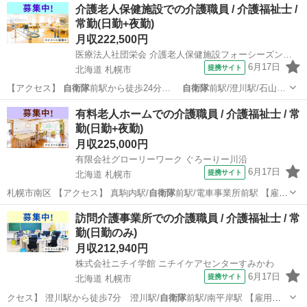
北海道
札幌市
介護福祉士
介護老人保健施設での介護職員 / 介護福祉士 /
常勤(日勤+夜勤)
月収222,500円
医療法人社団栄会 介護老人保健施設フォーシーズン南34条
6月17日
提携サイト
北海道 札幌市
【アクセス】
自衛隊
前駅から徒歩24分…
自衛隊
前駅/澄川駅/石山…
北海道
札幌市
介護福祉士
有料老人ホームでの介護職員 / 介護福祉士 / 常
勤(日勤+夜勤)
月収225,000円
有限会社グローリーワーク ぐろーりー川沿
6月17日
提携サイト
北海道 札幌市
札幌市南区 【アクセス】 真駒内駅/
自衛隊
前駅/電車事業所前駅 【雇用
形態】常…
北海道
札幌市
介護福祉士
訪問介護事業所での介護職員 / 介護福祉士 / 常
勤(日勤のみ)
月収212,940円
株式会社ニチイ学館 ニチイケアセンターすみかわ
6月17日
提携サイト
北海道 札幌市
クセス】 澄川駅から徒歩7分 澄川駅/
自衛隊
前駅/南平岸駅 【雇用形