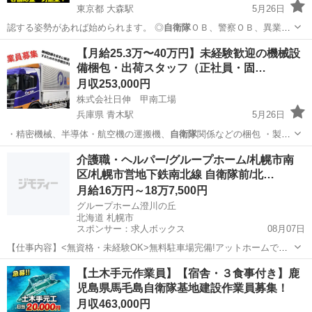
東京都 大森駅
5月26日
認する姿勢があれば始められます。 ◎
自衛隊
ＯＢ、警察ＯＢ、異業種
からの転職者、シ…
東京
品川区
大森駅
警備員
業務
【月給25.3万〜40万円】未経験歓迎の機械設
備梱包・出荷スタッフ（正社員・固…
月収253,000円
株式会社日伸 甲南工場
兵庫県 青木駅
5月26日
・精密機械、半導体・航空機の運搬機、
自衛隊
関係などの梱包 ・製品
サイズに合…
兵庫
神戸市
青木駅
その他
業務
介護職・ヘルパー/グループホーム/札幌市南
区/札幌市営地下鉄南北線 自衛隊前/北…
月給16万円～18万7,500円
グループホーム澄川の丘
北海道 札幌市
スポンサー：求人ボックス
08月07日
【仕事内容】<無資格・未経験OK>無料駐車場完備!アットホームで働
きやすい環境です 資格取得支援制度あり グループホームにおいて、利
正社員
【土木手元作業員】【宿舎・３食事付き】鹿
用者様の日常生活支援を行っていただきます。 未経験の方や経験の浅
児島県馬毛島自衛隊基地建設作業員募集！
い方も、先輩スタッフが丁寧に指導し...
月収463,000円