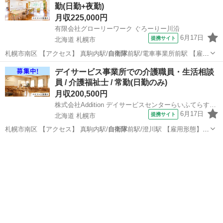
勤(日勤+夜勤)
月収225,000円
有限会社グローリーワーク ぐろーりー川沿
6月17日
提携サイト
北海道 札幌市
札幌市南区 【アクセス】 真駒内駅/
自衛隊
前駅/電車事業所前駅 【雇用
形態】常…
北海道
札幌市
介護福祉士
デイサービス事業所での介護職員・生活相談
員 / 介護福祉士 / 常勤(日勤のみ)
月収200,500円
株式会社Addition デイサービスセンターらいふてらす川沿
6月17日
提携サイト
北海道 札幌市
札幌市南区 【アクセス】 真駒内駅/
自衛隊
前駅/澄川駅 【雇用形態】常
勤(日勤…
北海道
札幌市
介護福祉士