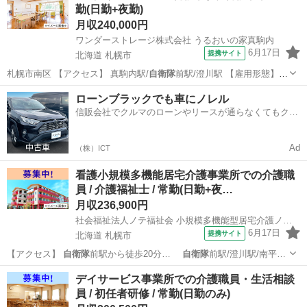
勤(日勤+夜勤)
域の一員として...
月収240,000円
ワンダーストレージ株式会社 うるおいの家真駒内
6月17日
提携サイト
北海道 札幌市
札幌市南区 【アクセス】 真駒内駅/
自衛隊
前駅/澄川駅 【雇用形態】常
勤(日勤…
北海道
札幌市
介護福祉士
ローンブラックでも車にノレル
信販会社でクルマのローンやリースが通らなくてもクル
マをご利用いただけるサービスがあります！
Ad
（株）ICT
看護小規模多機能居宅介護事業所での介護職
員 / 介護福祉士 / 常勤(日勤+夜…
月収236,900円
社会福祉法人ノテ福祉会 小規模多機能型居宅介護ノテ西岡
6月17日
提携サイト
北海道 札幌市
【アクセス】
自衛隊
前駅から徒歩20分…
自衛隊
前駅/澄川駅/南平…
北海道
札幌市
介護福祉士
デイサービス事業所での介護職員・生活相談
員 / 初任者研修 / 常勤(日勤のみ)