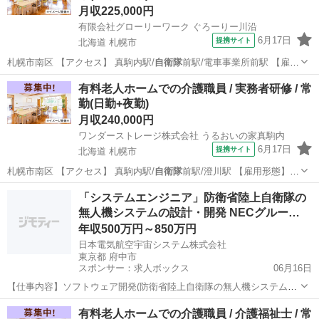
月収225,000円
有限会社グローリーワーク ぐろーりー川沿
6月17日
提携サイト
北海道 札幌市
札幌市南区 【アクセス】 真駒内駅/
自衛隊
前駅/電車事業所前駅 【雇用
形態】常…
北海道
札幌市
介護福祉士
有料老人ホームでの介護職員 / 実務者研修 / 常
勤(日勤+夜勤)
月収240,000円
ワンダーストレージ株式会社 うるおいの家真駒内
6月17日
提携サイト
北海道 札幌市
札幌市南区 【アクセス】 真駒内駅/
自衛隊
前駅/澄川駅 【雇用形態】常
勤(日勤…
北海道
札幌市
介護福祉士
「システムエンジニア」防衛省陸上自衛隊の
無人機システムの設計・開発 NECグルー…
年収500万円～850万円
日本電気航空宇宙システム株式会社
東京都 府中市
スポンサー：求人ボックス
06月16日
【仕事内容】
ソフトウェア開発(防衛省陸上自衛隊の無人機システムの
設計・開発) <事業・組織構成の概要> 同社は、NECグループの社会イ
正社員
有料老人ホームでの介護職員 / 介護福祉士 / 常
ンフラ事業におけるANS(エアロスペース・ナショナルセキュリティ)領