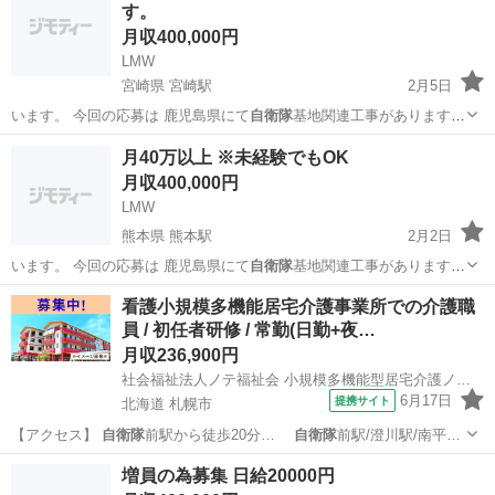
す。
月収400,000円
LMW
宮崎県 宮崎駅
2月5日
います。 今回の応募は 鹿児島県にて
自衛隊
基地関連工事があります。
未経験で…
宮崎
宮崎市
宮崎駅
その他
未経験
月40万以上 ※未経験でもOK
月収400,000円
LMW
熊本県 熊本駅
2月2日
います。 今回の応募は 鹿児島県にて
自衛隊
基地関連工事があります。
未経験で…
熊本
熊本市
熊本駅
土木
未経験
看護小規模多機能居宅介護事業所での介護職
員 / 初任者研修 / 常勤(日勤+夜…
月収236,900円
社会福祉法人ノテ福祉会 小規模多機能型居宅介護ノテ西岡
6月17日
提携サイト
北海道 札幌市
【アクセス】
自衛隊
前駅から徒歩20分…
自衛隊
前駅/澄川駅/南平…
北海道
札幌市
介護福祉士
増員の為募集 日給20000円