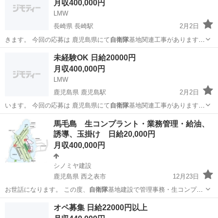
月収400,000円
LMW
長崎県 長崎駅
2月2日
きます。 今回の応募は 鹿児島県にて
自衛隊
基地関連工事があります。
★ 就…
長崎
長崎市
長崎駅
土木
未経験
未経験OK 日給20000円
月収400,000円
LMW
鹿児島県 鹿児島駅
2月2日
います。 今回の応募は 鹿児島県にて
自衛隊
基地関連工事があります。
★ 就…
鹿児島
鹿児島市
鹿児島駅
その他
未経験
馬毛島 生コンプラント・業務管理・給油、
誘導、玉掛け 日給20,000円
月収400,000円
シノミヤ建設
鹿児島県 西之表市
12月23日
お世話になります。 この度、
自衛隊
基地建設で管理事務・生コンプラ
ント、給…
鹿児島
西之表市
その他
生コン
オペ募集 日給22000円以上