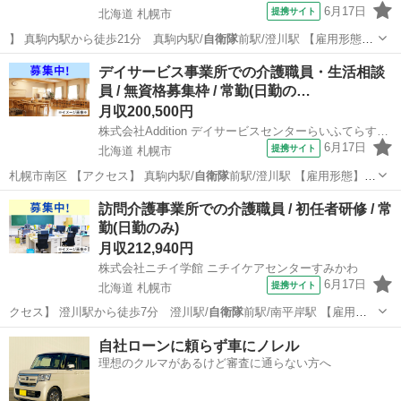
6月17日
提携サイト
北海道 札幌市
】 真駒内駅から徒歩21分 真駒内駅/
自衛隊
前駅/澄川駅 【雇用形態】
常勤(日勤…
北海道
札幌市
介護福祉士
デイサービス事業所での介護職員・生活相談
員 / 無資格募集枠 / 常勤(日勤の…
月収200,500円
株式会社Addition デイサービスセンターらいふてらす川沿
6月17日
提携サイト
北海道 札幌市
札幌市南区 【アクセス】 真駒内駅/
自衛隊
前駅/澄川駅 【雇用形態】常
勤(日勤…
北海道
札幌市
介護士
訪問介護事業所での介護職員 / 初任者研修 / 常
勤(日勤のみ)
月収212,940円
株式会社ニチイ学館 ニチイケアセンターすみかわ
6月17日
提携サイト
北海道 札幌市
クセス】 澄川駅から徒歩7分 澄川駅/
自衛隊
前駅/南平岸駅 【雇用形
態】常勤(日…
北海道
札幌市
介護福祉士
自社ローンに頼らず車にノレル
理想のクルマがあるけど審査に通らない方へ