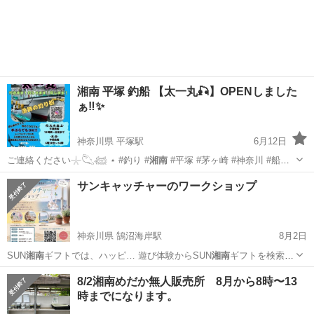
は、神奈… ▽サン・ライフ
湘南
大磯ホールについて…
神奈川
中郡
大磯駅
展示会
湘南
湘南 平塚 釣船 【太一丸🎣】OPENしました
ぁ‼️✨️
神奈川県 平塚駅
6月12日
ご連絡ください𓇼𓆡𓆉 ⋆ #釣り #
湘南
#平塚 #茅ヶ崎 #神奈川 #船釣
り…
神奈川
平塚市
平塚駅
スポーツ
湘南
サンキャッチャーのワークショップ
神奈川県 鵠沼海岸駅
8月2日
SUN
湘南
ギフトでは、ハッピ… 遊び体験からSUN
湘南
ギフトを検索し
てい…
神奈川
藤沢市
鵠沼海岸駅
ワークショップ
8/2湘南めだか無人販売所 8月から8時〜13
時までになります。
サンキャッチャー