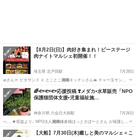
【8月2日(日)】肉好き集まれ！ビーステージ
肉ナイトマルシェ初開催！！
埼玉県 北戸田駅
7月28日
arさん🥙 ピタサンド ♕ とことこ
湘南
キッチンさん🥪 チャー玉サン
ド・韓国風…
埼玉
戸田市
北戸田駅
地域/お祭り
キッチンカー
🌈🐟️🐟️🐟️応援投稿 ❣️メダカ•水草販売「NPO
保護猫団体支援•児童福祉施…
神奈川県 六会日大前駅
7月26日
へ… 🍀収益より､ NPO法人
湘南
鎌倉猫ほっとさぽーとさん が保護し
て…
神奈川
藤沢市
六会日大前駅
その他
メダカ
【大船】7月30日(木)癒しと美のマルシェ＜こ