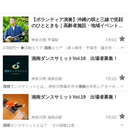
【ボランティア演奏】沖縄の唄と三線で笑顔
のひとときを｜高齢者施設・地域イベント…
神奈川県 平塚駅
7月6日
3,000円〜 ◆活動エリア
湘南
エリア （茅ヶ崎市・平塚市・藤沢市・…
神奈川
平塚市
平塚駅
コンサート/ショー
三線
湘南ダンスサミットVol.18 出場者募集！
神奈川県 湘南台駅
7月1日
湘南
ダンスサミットとは… 神奈川県藤沢市＠
湘南
台市民シアターホ
ー…
神奈川
藤沢市
湘南台駅
スポーツ
ダンスコンテスト
湘南ダンスサミットVol.19 出場者募集！
神奈川県 湘南台駅
7月1日
湘南
ダンスサミットとは？ 「その経験は君…