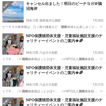
キャンセル出ました！明日のビーチヨガ＠鵠
沼海岸
神奈川県 湘南海岸公園駅
7月18日
ビーチヨガ参加後は、江ノ島や鎌倉など、
湘南
地域をお楽しみくださ
い。 ヨガが…
神奈川
藤沢市
湘南海岸公園駅
スポーツ
NPO保護猫団体支援・児童福祉施設支援のチ
ャリティーイベントのご案内🍀🌈
神奈川県 六会日大前駅
7月18日
トです。 （※
湘南
鎌倉猫ほっとさぽー… （※NPO法人
湘南
鎌倉猫ほ
っとさぽー…
神奈川
藤沢市
六会日大前駅
その他
塗り絵
NPO保護猫団体支援・児童福祉施設支援のチ
ャリティーイベントのご案内🍀🌈
神奈川県 六会日大前駅
7月17日
トです。 （※
湘南
鎌倉猫ほっとさぽー… （※NPO法人
湘南
鎌倉猫ほ
っとさぽー…
神奈川
藤沢市
六会日大前駅
その他
塗り絵
NPO保護猫団体支援・児童福祉施設支援のチ
ャリティーイベントのご案内🍀🌈