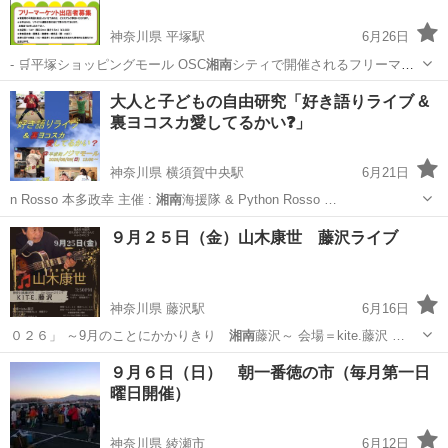
神奈川県 平塚駅
6月26日
- 🛒平塚ショッピングモール OSC
湘南
シティで開催されるフリーマー
ケットです…
神奈川
平塚市
平塚駅
フリーマーケット
会場
大人と子どもの自由研究「好き語りライブ &
裏ヨコスカ愛してるかい❓」
神奈川県 横須賀中央駅
6月21日
n Rosso 本多政幸 主催 :
湘南
海援隊 & Python Rosso …
神奈川
横須賀市
横須賀中央駅
コンサート/ショー
９月２５日（金）山木康世 藤沢ライブ
自由研究
神奈川県 藤沢駅
6月16日
０２６」 ～9月のことにかかりきり
湘南
藤沢～ 会場＝kite.藤沢 …
神奈川
藤沢市
藤沢駅
コンサート/ショー
山木康世
９月６日（日） 朝一番徳の市（毎月第一日
曜日開催）
神奈川県 綾瀬市
6月12日