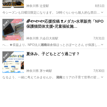
神奈川県 辻堂駅
8月1日
今シーズンも日曜日限定になります。 14時ぐらいから殺人的な西日が
当たる為、時間短縮になります。 販売品種⤵︎ 8時〜13時まで 悪天候に
神奈川
藤沢市
辻堂駅
その他
無人販売
🌈🐟️🐟️🐟️応援投稿 ❣️メダカ•水草販売「NPO
より早く閉める場合もございます。 幼魚、若魚も含みます。 神奈川県
保護猫団体支援•児童福祉施…
藤沢市辻...
神奈川県 六会日大前駅
7月31日
へ… 🍀収益より､ NPO法人
湘南
鎌倉猫ほっとさぽーとさん が保護し
て…
神奈川
藤沢市
六会日大前駅
その他
メダカ
夏休み、子どもとどう過ごす？
神奈川県 茅ケ崎駅
7月30日
なるよう、一緒に考えてみませんか。
湘南
エリアの子育て世帯の皆さ
ま、ご参加を心…
神奈川
茅ヶ崎市
茅ケ崎駅
セミナー
フリースクール