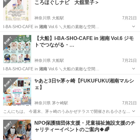
ころほぐしナビ 大舘里子＞
神奈川県 大船駅
7月21日
I-BA-SHO-CAFE in
湘南
Vol.6 ＼大船の素敵な空間…
神奈川
鎌倉市
大船駅
その他
ミネラル
【大船】I-BA-SHO-CAFE in 湘南 Vol.6 ジモ
トでつながる・…
神奈川県 大船駅
7月21日
I-BA-SHO-CAFE in
湘南
Vol.6 ＼大船の素敵な空間…
神奈川
鎌倉市
大船駅
ワークショップ
ミネラル
✨あと3日✨茅ヶ崎【FUKUFUKU湘南マルシ
ェ】
神奈川県 茅ケ崎駅
7月21日
こんにちは。 今週末、茅ヶ崎のうみかぜテラスで開催される小さなマ
ルシェのご案内です。 「なんだか最近、忙しくて自分の事は後回
神奈川
茅ヶ崎市
茅ケ崎駅
その他
マルシェ
NPO保護猫団体支援・児童福祉施設支援のチ
し…」 「身体がダルくて、何をするにもおっくう…」 そんな方にこそ
ャリティーイベントのご案内🍀🌈
ふらっと寄ってほしいマル...