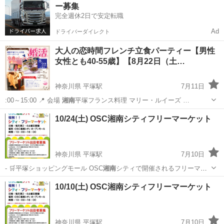
ー募集
分。… き（...
完全週休2日で安定転職
Ad
ドライバーダイレクト
大人の恋時間フレンチ立食パーティー【男性
女性とも40-55歳】【8月22日（土…
神奈川県 平塚駅
7月11日
:00～15:00 📍 会場
湘南
平塚フランス料理 マリー・ルイーズ …
神奈川
平塚市
平塚駅
パーティー
会場
10/24(土) OSC湘南シティフリーマーケット
神奈川県 平塚駅
7月10日
- 🛒平塚ショッピングモール OSC
湘南
シティで開催されるフリーマー
ケットです…
神奈川
平塚市
平塚駅
フリーマーケット
会場
10/10(土) OSC湘南シティフリーマーケット
神奈川県 平塚駅
7月10日