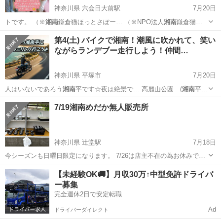
神奈川県 六会日大前駅
7月20日
トです。 （※
湘南
鎌倉猫ほっとさぽー… （※NPO法人
湘南
鎌倉猫ほ
っとさぽー…
神奈川
藤沢市
六会日大前駅
その他
塗り絵
第4(土) バイクで湘南！潮風に吹かれて、笑い
ながらランデブー走行しよう！仲間…
神奈川県 平塚市
7月20日
人はいないであろう
湘南
平です☆夜は絶景で… 高麗山公園 (
湘南
平)
〒25…
神奈川
平塚市
その他
7/19湘南めだか無人販売所
神奈川県 辻堂駅
7月18日
今シーズンも日曜日限定になります。 7/26は店主不在の為お休みで
す。 8月より営業時間が8時〜13時になります。 販売品種⤵︎ 8時半〜16
神奈川
藤沢市
辻堂駅
その他
無人販売
【未経験OK🚚】月収30万↑中型免許ドライバ
時まで 悪天候により早く閉める場合もございます。 幼魚、若魚も含み
ー募集
ます...
完全週休2日で安定転職
Ad
ドライバーダイレクト