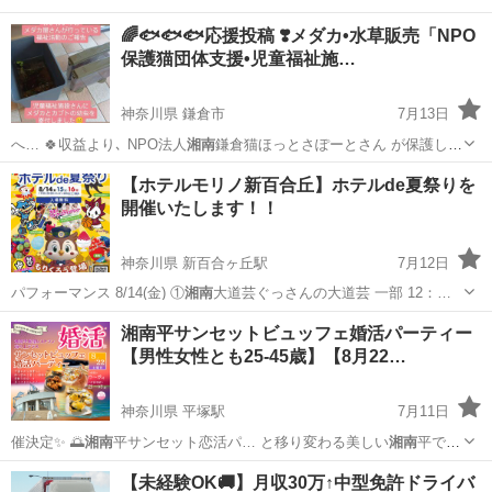
🌈🐟️🐟️🐟️応援投稿 ❣️メダカ•水草販売「NPO
保護猫団体支援•児童福祉施…
神奈川県 鎌倉市
7月13日
へ… 🍀収益より､ NPO法人
湘南
鎌倉猫ほっとさぽーとさん が保護し
て…
神奈川
鎌倉市
その他
メダカ
【ホテルモリノ新百合丘】ホテルde夏祭りを
開催いたします！！
神奈川県 新百合ヶ丘駅
7月12日
パフォーマンス 8/14(金) ①
湘南
大道芸ぐっさんの大道芸 一部 12：…
神奈川
川崎市
新百合ヶ丘駅
地域/お祭り
夏祭り
湘南平サンセットビュッフェ婚活パーティー
【男性女性とも25-45歳】【8月22…
神奈川県 平塚駅
7月11日
催決定✨ 🌅
湘南
平サンセット恋活パ… と移り変わる美しい
湘南
平で、
素敵な出会い… 📍 会場
湘南
平展望レストラン … ら、平35系統で
神奈川
平塚市
平塚駅
パーティー
会場
【未経験OK🚚】月収30万↑中型免許ドライバ
「
湘南
平」下車。バス停か… 。平塚駅北口から「
湘南
平」まで約23