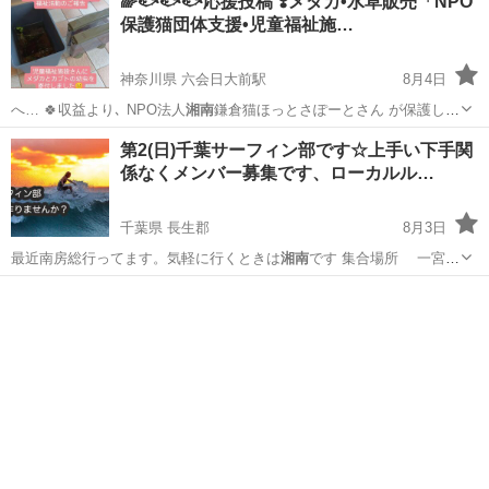
🌈🐟️🐟️🐟️応援投稿 ❣️メダカ•水草販売「NPO
保護猫団体支援•児童福祉施…
神奈川県 六会日大前駅
8月4日
へ… 🍀収益より､ NPO法人
湘南
鎌倉猫ほっとさぽーとさん が保護し
て…
神奈川
藤沢市
六会日大前駅
その他
メダカ
第2(日)千葉サーフィン部です☆上手い下手関
係なくメンバー募集です、ローカルル…
千葉県 長生郡
8月3日
最近南房総行ってます。気軽に行くときは
湘南
です 集合場所 一宮海
岸 …
千葉
長生郡
その他
無料