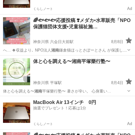
Ad
くらしノート
🌈🐟️🐟️🐟️応援投稿 ❣️メダカ•水草販売「NPO
保護猫団体支援•児童福祉施…
神奈川県 六会日大前駅
8月8日
へ… 🍀収益より､ NPO法人
湘南
鎌倉猫ほっとさぽーとさん が保護し
て…
神奈川
藤沢市
六会日大前駅
その他
メダカ
体と心を調える〜湘南平塚樂行塾〜
神奈川県 平塚駅
8月4日
体と心を調える〜
湘南
平塚樂行塾〜 暑さが辛い。 心身重い…
神奈川
平塚市
平塚駅
その他
湘南
MacBook Air 13インチ 0円
抽選でプレゼント！応募は1分
Ad
くらしノート