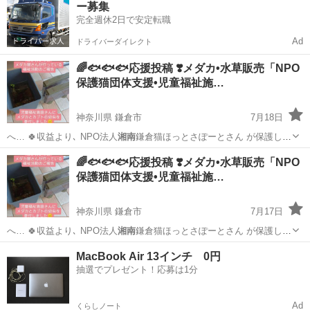
ー募集
完全週休2日で安定転職
Ad
ドライバーダイレクト
🌈🐟️🐟️🐟️応援投稿 ❣️メダカ•水草販売「NPO
保護猫団体支援•児童福祉施…
神奈川県 鎌倉市
7月18日
へ… 🍀収益より､ NPO法人
湘南
鎌倉猫ほっとさぽーとさん が保護し
て…
神奈川
鎌倉市
その他
メダカ
🌈🐟️🐟️🐟️応援投稿 ❣️メダカ•水草販売「NPO
保護猫団体支援•児童福祉施…
神奈川県 鎌倉市
7月17日
へ… 🍀収益より､ NPO法人
湘南
鎌倉猫ほっとさぽーとさん が保護し
て…
神奈川
鎌倉市
その他
メダカ
MacBook Air 13インチ 0円
抽選でプレゼント！応募は1分
Ad
くらしノート