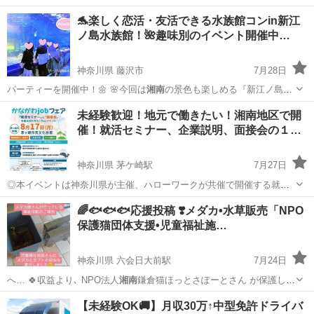
🐬楽しく恋活・友活できる水族館コンin新江
ノ島水族館！🌺趣味別のイベント開催中…
神奈川県 藤沢市
7月28日
パーティーを開催中！🌼 🌸今回は
湘南
の景色も楽しめる『新江ノ島水
族館』で海…
神奈川
藤沢市
パーティー
生き物
未経験歓迎！地元で働きたい！湘南地区で開
催！就活セミナー、企業説明、面接会の１…
神奈川県 茅ケ崎駅
7月27日
◎本イベントは神奈川県が主催、ハローワークが共催で開催する就職
イベントです ◎年齢不問 ◎参加無料 ◎書類選考なしで面接できま
神奈川
茅ヶ崎市
茅ケ崎駅
セミナー
就活
🌈🐟️🐟️🐟️応援投稿 ❣️メダカ•水草販売「NPO
す！ かながわjobフェアは、神奈川県内での就職を目指す求職者と、採
保護猫団体支援•児童福祉施…
用をし...
神奈川県 六会日大前駅
7月24日
へ… 🍀収益より､ NPO法人
湘南
鎌倉猫ほっとさぽーとさん が保護し
て…
神奈川
藤沢市
六会日大前駅
その他
メダカ
【未経験OK🚚】月収30万↑中型免許ドライバ