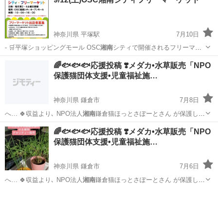
神奈川県 平塚駅
7月10日
- 🛒平塚ショッピングモール OSC
湘南
シティで開催されるフリーマー
ケットです…
神奈川
平塚市
平塚駅
フリーマーケット
会場
🌈🐟️🐟️🐟️応援投稿 ❣️メダカ•水草販売「NPO
保護猫団体支援•児童福祉施…
神奈川県 鎌倉市
7月8日
へ… 🍀収益より､ NPO法人
湘南
鎌倉猫ほっとさぽーとさん が保護し
て…
神奈川
鎌倉市
その他
メダカ
🌈🐟️🐟️🐟️応援投稿 ❣️メダカ•水草販売「NPO
保護猫団体支援•児童福祉施…
神奈川県 鎌倉市
7月6日
へ… 🍀収益より､ NPO法人
湘南
鎌倉猫ほっとさぽーとさん が保護し
て…
神奈川
鎌倉市
その他
メダカ