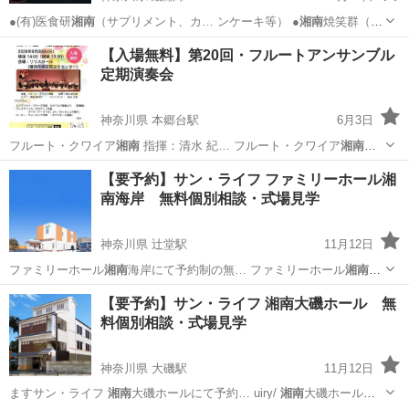
●(有)医食研
湘南
（サプリメント、カ… ンケーキ等） ●
湘南
焼笑群（焼
き芋、玉…
神奈川
綾瀬市
地域/お祭り
商工会
【入場無料】第20回・フルートアンサンブル
定期演奏会
神奈川県 本郷台駅
6月3日
フルート・クワイア
湘南
指揮：清水 紀… フルート・クワイア
湘南
は、藤沢市で活動し…
神奈川
横浜市
本郷台駅
コンサート/ショー
定期演奏会
【要予約】サン・ライフ ファミリーホール湘
南海岸 無料個別相談・式場見学
神奈川県 辻堂駅
11月12日
ファミリーホール
湘南
海岸にて予約制の無… ファミリーホール
湘南
海
岸は、神奈川県茅… ファミリーホール
湘南
海岸は ファミリーホール
湘
神奈川
茅ヶ崎市
辻堂駅
展示会
ファミリー
【要予約】サン・ライフ 湘南大磯ホール 無
南
海岸について詳しく…
料個別相談・式場見学
神奈川県 大磯駅
11月12日
ますサン・ライフ
湘南
大磯ホールにて予約… uiry/
湘南
大磯ホール