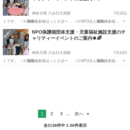
神奈川県 六会日大前駅
7月16日
トです。 （※
湘南
鎌倉猫ほっとさぽー… （※NPO法人
湘南
鎌倉猫ほ
っとさぽー…
神奈川
藤沢市
六会日大前駅
その他
塗り絵
NPO保護猫団体支援・児童福祉施設支援のチ
ャリティーイベントのご案内🍀🌈
神奈川県 六会日大前駅
7月14日
トです。 （※
湘南
鎌倉猫ほっとさぽー… （※NPO法人
湘南
鎌倉猫ほ
っとさぽー…
神奈川
藤沢市
六会日大前駅
その他
塗り絵
1
2
3
...
次へ
全2136件中 1-50件表示