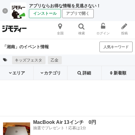
アプリならお得な情報を見逃さない！
インストール
アプリで開く
全国
検索
ログイン
投稿
「湘南」のイベント情報
人気キーワード
キッズフェスタ
乙金
エリア
カテゴリ
詳細
新着順
MacBook Air 13インチ 0円
抽選でプレゼント！応募は1分