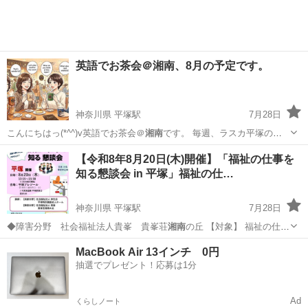
英語でお茶会＠湘南、8月の予定です。
神奈川県 平塚駅
7月28日
こんにちはっ(*^^)v英語でお茶会＠
湘南
です。 毎週、ラスカ平塚の
TUL…
神奈川
平塚市
平塚駅
ワークショップ
湘南
【令和8年8月20日(木)開催】「福祉の仕事を
知る懇談会 in 平塚」福祉の仕…
神奈川県 平塚駅
7月28日
◆障害分野 社会福祉法人貴峯 貴峯荘
湘南
の丘 【対象】 福祉の仕事
に就…
神奈川
平塚市
平塚駅
セミナー
人材
MacBook Air 13インチ 0円
抽選でプレゼント！応募は1分
Ad
くらしノート