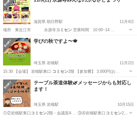
滋賀県 朝日野駅
11月4日
場所 東近江市 永源寺
コミセン
営業時間 10:00~14:…
滋賀
東近江市
朝日野駅
地域/お祭り
まつり
学びの秋ですよ〜🍁
埼玉県 岩槻駅
11月2日
15:30 【会場】 岩槻駅東口
コミセン
2階 【参加費】 3,000円(お…
埼玉
さいたま市
岩槻駅
ワークショップ
会場
テーブル茶道体験🌿メッセージからも対応し
ます！
埼玉県 岩槻駅
10月15日
①②岩槻駅東口
コミセン
2階・会議室A … ③④岩槻駅東口
コミセン
2
階・会議室D …
埼玉
さいたま市
岩槻駅
ワークショップ
コミセン