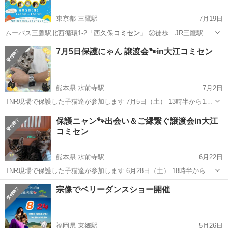
東京都 三鷹駅
7月19日
ムーバス三鷹駅北西循環1-2「西久保
コミセン
」 ②徒歩 JR三鷹駅北
口徒歩…
東京
武蔵野市
三鷹駅
その他
コミセン
7月5日保護にゃん 譲渡会🐾in大江コミセン
熊本県 水前寺駅
7月2日
TNR現場で保護した子猫達が参加します 7月5日（土） 13時半から17
時半まで 夜⭐開催💓 主催【あいねこの木】 大江地域コミュニティセン
熊本
熊本市
水前寺駅
その他
コミセン
保護ニャン🐾出会い＆ご縁繋ぐ譲渡会in大江
ター 大会議室 〒862-0971 熊本県熊本市中央区大江５丁目１２−８
コミセン
涼...
熊本県 水前寺駅
6月22日
TNR現場で保護した子猫達が参加します 6月28日（土） 18時半から21
時半まで 夜⭐開催💓 主催【あいねこの木】 大江地域コミュニティセン
熊本
熊本市
水前寺駅
その他
コミセン
宗像でベリーダンスショー開催
ター 大会議室 〒862-0971 熊本県熊本市中央区大江５丁目１２−８ ...
福岡県 東郷駅
5月26日