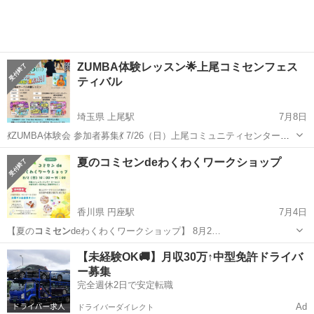
ZUMBA体験レッスン🌟上尾コミセンフェス
ティバル
埼玉県 上尾駅
7月8日
💃ZUMBA体験会 参加者募集💃 7/26（日）上尾コミュニティセンターで
開催される ✨コミュニティフェスティバル✨にて 上尾ZUMBAサーク
埼玉
上尾市
上尾駅
パーティー
ZUMBA
夏のコミセンdeわくわくワークショップ
ル 【FelicityLume】が体験会を行います😆🎶 🌴ラテン音楽に合わせ...
香川県 円座駅
7月4日
【夏の
コミセン
deわくわくワークショップ】 8月2…
香川
高松市
円座駅
ワークショップ
コミセン
【未経験OK🚚】月収30万↑中型免許ドライバ
ー募集
完全週休2日で安定転職
Ad
ドライバーダイレクト