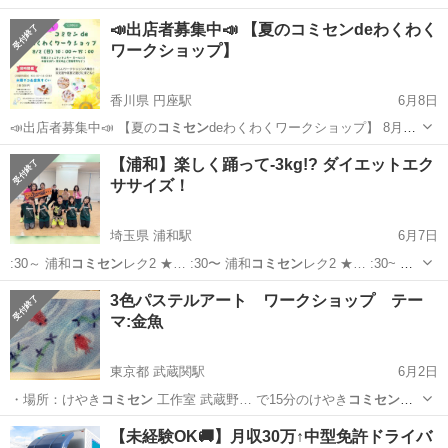
📣出店者募集中📣 【夏のコミセンdeわくわく
ワークショップ】
香川県 円座駅
6月8日
📣出店者募集中📣 【夏の
コミセン
deわくわくワークショップ】 8月
2…
香川
高松市
円座駅
ワークショップ
コミセン
【浦和】楽しく踊って-3kg!? ダイエットエク
ササイズ！
埼玉県 浦和駅
6月7日
:30～ 浦和
コミセン
レク2 ★… :30〜 浦和
コミセン
レク2 ★… :30~ 浦
和
コミセン
レク2 ※…
埼玉
さいたま市
浦和駅
スポーツ
ZUMBA
3色パステルアート ワークショップ テー
マ:金魚
東京都 武蔵関駅
6月2日
・場所：けやき
コミセン
工作室 武蔵野… で15分のけやき
コミセン
前
で降りて徒歩1…
東京
武蔵野市
武蔵関駅
ワークショップ
パステル
【未経験OK🚚】月収30万↑中型免許ドライバ