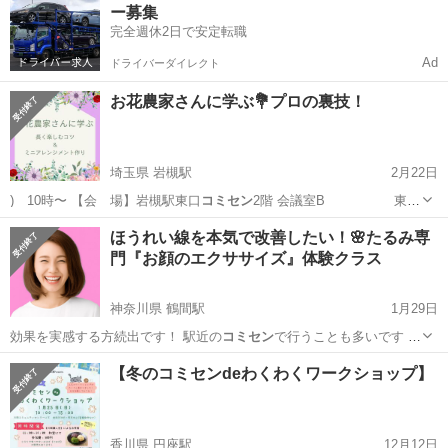
ー募集
完全週休2日で安定転職
Ad
ドライバーダイレクト
お花農家さんに学ぶ💐プロの裏技！
埼玉県 岩槻駅
2月22日
) 10時〜 【会 場】岩槻駅東口
コミセン
2階 会議室B 東武
アーバ…
埼玉
さいたま市
岩槻駅
ワークショップ
コミセン
ほうれい線を本気で改善したい！🌸たるみ専
門『お顔のエクササイズ』体験クラス
神奈川県 鶴間駅
1月29日
効果を実感する方続出です！ 駅近の
コミセン
で行うことも多いです ＊
お…
神奈川
大和市
鶴間駅
ワークショップ
表情筋
【冬のコミセンdeわくわくワークショップ】
香川県 円座駅
12月12日