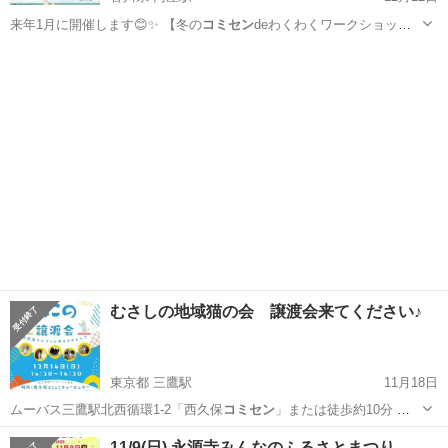
来年1月に開催します😊✨️ 【冬の
コミセン
deわくわくワークショッ
プ】 202…
香川
高松市
円座駅
ワークショップ
コミセン
むさしの地域猫の会 譲渡会来てください♪
東京都 三鷹駅
11月18日
ムーバス三鷹駅北西循環1-2「西久保
コミセン
」または徒歩約10分 ※
駐…
東京
武蔵野市
三鷹駅
その他
コミセン
11/9(日) 永源寺みんなのふるさとまつり