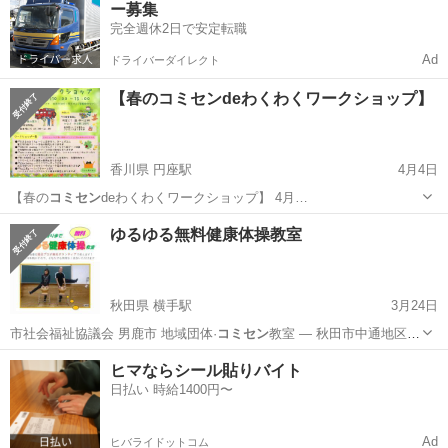
ー募集
完全週休2日で安定転職
Ad
ドライバーダイレクト
【春のコミセンdeわくわくワークショップ】
香川県 円座駅
4月4日
【春の
コミセン
deわくわくワークショップ】 4月…
香川
高松市
円座駅
ワークショップ
コミセン
ゆるゆる無料健康体操教室
秋田県 横手駅
3月24日
市社会福祉協議会 男鹿市 地域団体·
コミセン
教室 — 秋田市中通地区
「まめまめ体…
秋田
横手市
横手駅
スポーツ
キリスト教会
ヒマならシール貼りバイト
日払い 時給1400円〜
Ad
ヒバライドットコム