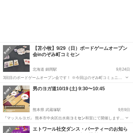
【苫小牧】9/29（日）ボードゲームオープン
会inのぞみ町コミセン
北海道 錦岡駅
9月24日
3回目のボードゲームオープン会です！ ※今回はのぞみ町コミュニテ
ィセンター開催となります。 各自好きなボードゲームを持ち寄って遊
北海道
苫小牧市
錦岡駅
パーティー
コミセン
男のヨガ道10/19 (土) 9:30〜10:45
ぶイベントです。 （手ぶら参加もOK！） 顔馴染みの方だけでなく、
初見さん・ボードゲーム初心...
熊本県 武蔵塚駅
9月9日
『マッスルヨガ』 熊本市中央区出水南
コミセン
和室にて開催します。
参加費2,0…
熊本
熊本市
武蔵塚駅
スポーツ
コミセン
エトワール社交ダンス・パーティーのお知ら