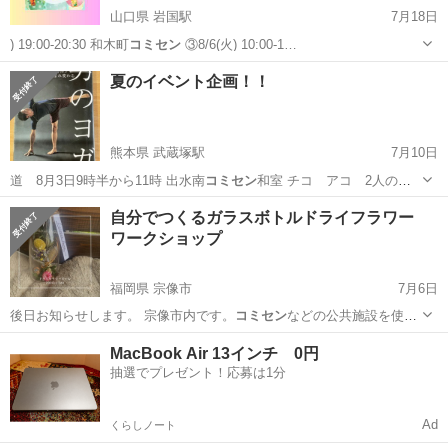
山口県 岩国駅
7月18日
) 19:00-20:30 和木町
コミセン
③8/6(火) 10:00-1…
山口
岩国市
岩国駅
その他
コミセン
夏のイベント企画！！
熊本県 武蔵塚駅
7月10日
道 8月3日9時半から11時 出水南
コミセン
和室 チコ アコ 2人のイ
ンストラク…
熊本
熊本市
武蔵塚駅
スポーツ
コミセン
自分でつくるガラスボトルドライフラワー
ワークショップ
福岡県 宗像市
7月6日
後日お知らせします。 宗像市内です。
コミセン
などの公共施設を使用
します。 🔈🔈…
福岡
宗像市
ワークショップ
ドライフラワー
MacBook Air 13インチ 0円
抽選でプレゼント！応募は1分
Ad
くらしノート