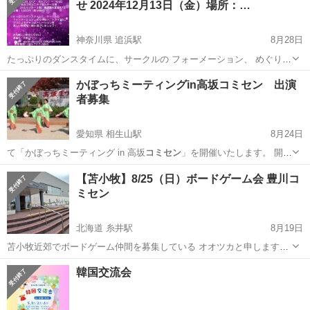
せ 2024年12月13日（金）場所：…
神奈川県 追浜駅
8月28日
たっぷりのダンスタイムに、サークルの フォーメーション、 めぐり合
い、 トライアル、 プロによるデモンストレーション等 楽しい時間を
神奈川
横須賀市
追浜駅
パーティー
コミセン
かぼっちミーティングin高坂コミセン 出演
一緒に過ごしましょう ！ 会費：1000円 飲み物付き 連絡先 アマツ
者募集
050...
愛知県 相生山駅
8月24日
て「かぼっちミーティング in 高坂
コミセン
」を開催いたします。 開催
に伴い、…
愛知
名古屋市
相生山駅
地域/お祭り
コミセン
【苫小牧】8/25（日）ボードゲーム会 豊川コ
ミセン
北海道 糸井駅
8月19日
苫小牧近郊でボードゲーム仲間を募集している オオツカと申します。
8/25にオープン会を開催するので、参加頂ける方を募集します。 顔馴
北海道
苫小牧市
糸井駅
パーティー
コミセン
韓国交流会
染みの方だけでなく、初見さん・ボードゲーム初心者の方も歓迎で
す。 お気軽にご連絡下さい。...