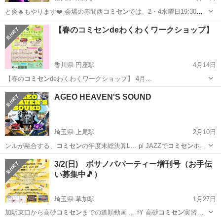
と炎🔥もやります❤️ 会場の赤間西
コミセン
では、2・4水曜日19:30〜
20:…
福岡
宗像市
東郷駅
コンサート/ショー
ショー
【春のコミセンdeわくわくワークショップ】
香川県 円座駅
4月14日
【春の
コミセン
deわくわくワークショップ】 4月…
香川
高松市
円座駅
ワークショップ
コミセン
AGEO HEAVEN'S SOUND
埼玉県 上尾駅
2月10日
ンルが融合する、
コミセン
の年度末総決算L… pi JAZZで
コミセン
ホー
ルを満席にし…
埼玉
上尾市
上尾駅
コンサート/ショー
弾き語り
3/2(日) ボサノバパーティー増刊号（お手伝
い募集中🎵）
埼玉県 草加駅
1月27日
加駅東口から高砂
コミセン
までの道順動画 … fY 高砂
コミセン
実習室