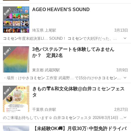
AGEO HEAVEN'S SOUND
埼玉県 上尾駅
3月13日
コミセン
年度末総決算LI… SOUND！
コミセン
で大好評だった、…
埼玉
上尾市
上尾駅
コンサート/ショー
コミセン
3色パステルアートを体験してみません
か？ 定員2名
東京都 武蔵関駅
3月9日
・場所：けやき
コミセン
工作室 武蔵野… で15分のけやき
コミセン
前
で降りて徒歩1…
東京
武蔵野市
武蔵関駅
ワークショップ
パステル
きもの👘&和文化体験@白井コミセンフェス
タ
千葉県 白井駅
2月27日
のご来場お待ちしています☺️ 白井
コミセン
フェスタ 2026年3月14日 9:
…
千葉
白井市
白井駅
地域/お祭り
抹茶
【未経験OK🚚】月収30万↑中型免許ドライバ