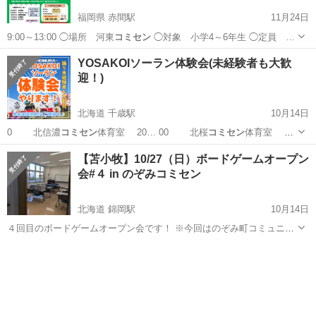
福岡県 赤間駅
11月24日
9:00～13:00 ◯場所 河東
コミセン
◯対象 小学4～6年生 ◯定員 …
福岡
宗像市
赤間駅
育児
対象
YOSAKOIソーラン体験会(未経験者も大歓
迎！)
北海道 千歳駅
10月14日
0 北信濃
コミセン
体育室 20… 00 北桜
コミセン
体育室
20… 00 北桜
コミセン
体育室 参…
北海道
千歳市
千歳駅
スポーツ
コミセン
【苫小牧】10/27（日）ボードゲームオープン
会#４ in のぞみコミセン
北海道 錦岡駅
10月14日
４回目のボードゲームオープン会です！ ※今回はのぞみ町コミュニテ
ィセンター開催となります。 各自好きなボードゲームを持ち寄って遊
北海道
苫小牧市
錦岡駅
パーティー
コミセン
ぶイベントです。 手ぶら参加も大丈夫です。 顔馴染みの方だけでな
く、初見さん・ボードゲーム初...