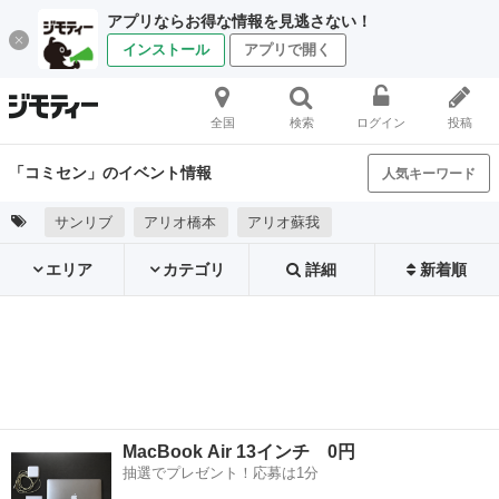
アプリならお得な情報を見逃さない！
インストール
アプリで開く
全国
検索
ログイン
投稿
「コミセン」のイベント情報
人気キーワード
サンリブ
アリオ橋本
アリオ蘇我
エリア
カテゴリ
詳細
新着順
MacBook Air 13インチ 0円
抽選でプレゼント！応募は1分