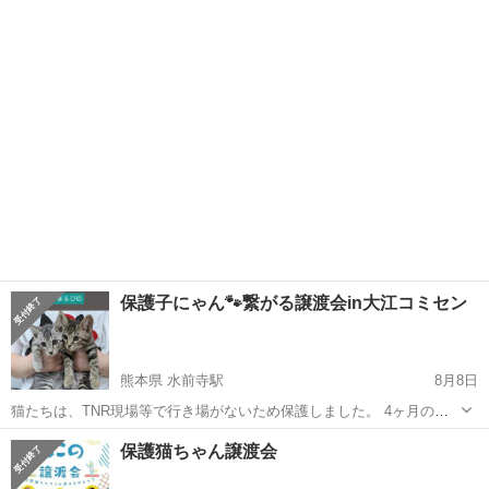
階・会議室D …
埼玉
さいたま市
岩槻駅
ワークショップ
お茶
保護子にゃん🐾繋がる譲渡会in大江コミセン
熊本県 水前寺駅
8月8日
猫たちは、TNR現場等で行き場がないため保護しました。 4ヶ月の子
猫達が参加👐 保護しなければ エサも水も無く、 生きられなかった猫
熊本
熊本市
水前寺駅
その他
コミセン
保護猫ちゃん譲渡会
もいたと思います😿 8月9日（土） 18時半から21時半まで 夜の⭐開催
🌠 主催【あい...