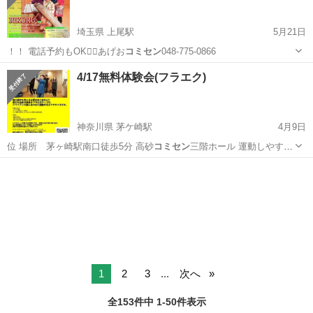
埼玉県 上尾駅
5月21日
！！ 電話予約もOK🙆‍♂️あげお
コミセン
048-775-0866
埼玉
上尾市
上尾駅
コンサート/ショー
パーカッション
4/17無料体験会(フラエク)
神奈川県 茅ケ崎駅
4月9日
位 場所 茅ヶ崎駅南口徒歩5分 高砂
コミセン
三階ホール 運動しやすい
服装 タオ…
神奈川
茅ヶ崎市
茅ケ崎駅
ワークショップ
体験会
1
2
3
...
次へ
全153件中 1-50件表示