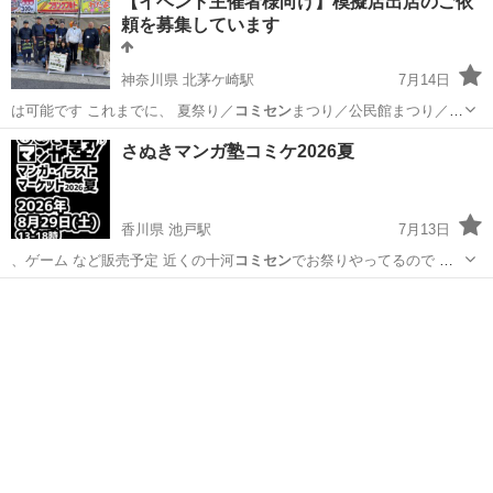
【イベント主催者様向け】模擬店出店のご依
頼を募集しています
神奈川県 北茅ケ崎駅
7月14日
は可能です これまでに、 夏祭り／
コミセン
まつり／公民館まつり／青
少年会館フェ…
神奈川
茅ヶ崎市
北茅ケ崎駅
地域/お祭り
模擬店
さぬきマンガ塾コミケ2026夏
香川県 池戸駅
7月13日
、ゲーム など販売予定 近くの十河
コミセン
でお祭りやってるので つ
いでにのぞき…
香川
高松市
池戸駅
地域/お祭り
マンガ