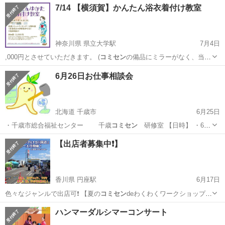
7/14 【横須賀】かんたん浴衣着付け教室
神奈川県 県立大学駅
7月4日
,000円とさせていただきます。 (
コミセン
の備品にミラーがなく、当方
で2台は準…
神奈川
横須賀市
県立大学駅
その他
浴衣
6月26日お仕事相談会
北海道 千歳市
6月25日
・千歳市総合福祉センター 千歳
コミセン
研修室 【日時】 ・6月
2…
北海道
千歳市
セミナー
会場
【出店者募集中❗️】
香川県 円座駅
6月17日
色々なジャンルで出店可❗️ 【夏の
コミセン
deわくわくワークショップ】
8/2…
香川
高松市
円座駅
地域/お祭り
キッチンカー
ハンマーダルシマーコンサート