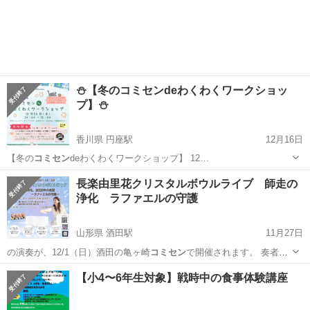
紹介動画 …
埼玉
草加市
草加駅
コンサート/ショー
ボサノバ
⛄️【冬のコミセンdeわくわくワークショッ
プ】⛄️
香川県 円座駅
12月16日
【冬の
コミセン
deわくわくワークショップ】 12…
香川
高松市
円座駅
ワークショップ
コミセン
長楽由里花クリスタルボウルライブ 師走の
浄化 ラファエルの守護
山形県 酒田駅
11月27日
の演奏が、12/1（日）酒田の亀ヶ崎
コミセン
で開催されます。 奏者は
長楽由里花…
山形
酒田市
酒田駅
コンサート/ショー
【小4〜6年生対象】戦時中の食事体験講座
クリスタルボウル