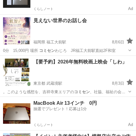
Ad
くらしノート
見えない世界のお話し会
福岡県 福工大前駅
8月6日
0分 15,000円 場所
コミセン
わじろ JR福工大前駅直結2F和室
福岡
福岡市
福工大前駅
その他
コミセン
【要予約】2026年無料映画上映会「しわ」
東京都 武蔵境駅
8月3日
。このような感想を、吉祥寺東エリアの
コミセン
、社協、福祉の会、
企業やお店の方々に…
東京
武蔵野市
武蔵境駅
その他
上映会
MacBook Air 13インチ 0円
抽選でプレゼント！応募は1分
Ad
くらしノート