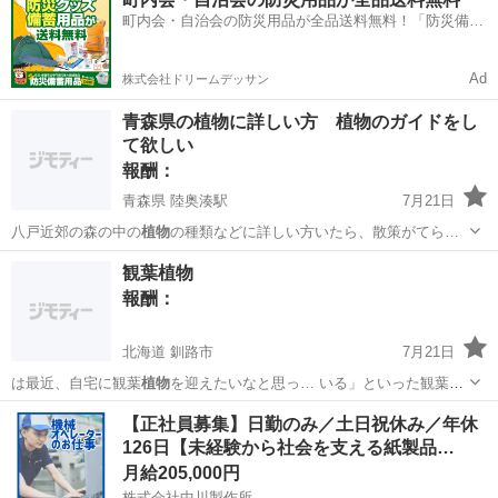
（…
町内会・自治会の防災用品が全品送料無料！「防災備蓄
用品ドットコム」
Ad
株式会社ドリームデッサン
青森県の植物に詳しい方 植物のガイドをし
て欲しい
報酬：
青森県 陸奥湊駅
7月21日
八戸近郊の森の中の
植物
の種類などに詳しい方いたら、散策がてら…
青森
八戸市
陸奥湊駅
教えて
植物
観葉植物
報酬：
北海道 釧路市
7月21日
は最近、自宅に観葉
植物
を迎えたいなと思っ… いる」といった観葉
植
物
がもしあれば、ぜひ… りなもの ​観葉
植物
の種類は問いません…
北海道
釧路市
買いたい/ください
【正社員募集】日勤のみ／土日祝休み／年休
126日【未経験から社会を支える紙製品…
月給205,000円
株式会社中川製作所