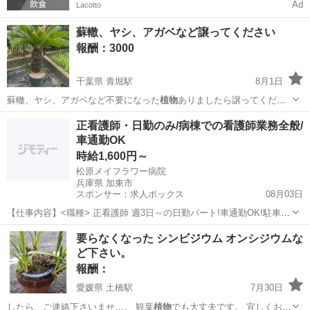
Ad
Lacotto
蘇轍、ヤシ、アガベなど譲ってください
報酬：3000
千葉県 青堀駅
8月1日
蘇轍、ヤシ、アガベなど不要になった
植物
ありましたら譲ってくださ
い。サイズも教…
千葉
富津市
青堀駅
買いたい/ください
正看護師・日勤のみ/病棟での看護師業務全般/
車通勤OK
時給1,600円～
松原メイフラワー病院
兵庫県 加東市
スポンサー：求人ボックス
08月03日
【仕事内容】<職種> 正看護師 週3日～の日勤パート!車通勤OK!駐車場
無料!綺麗な病院!残業ほぼナシ! <ポイント> 田畑・川・山に囲まれ
アルバイト・パート
要らなくなった シンビジウム オンシジウムな
た、丘の上の綺麗な病院で日勤パートのお仕事です!! 車通勤OK!駐車場
ど下さい。
無料です!! 緑豊か...
報酬：
愛媛県 土橋駅
7月30日
したら、ご連絡下さいませ…。 観葉
植物
でも大丈夫です。 宜しくお願