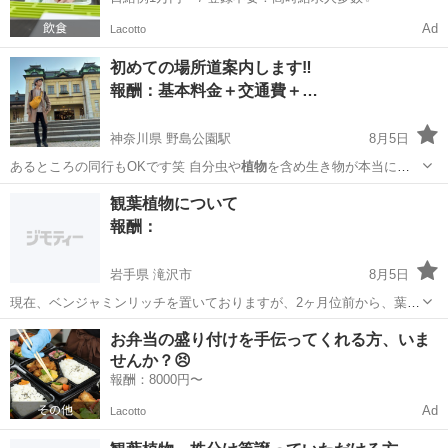
Ad
Lacotto
初めての場所道案内します‼️
報酬：基本料金＋交通費＋…
神奈川県 野島公園駅
8月5日
あるところの同行もOKです笑 自分虫や
植物
を含め生き物が本当に大
好きなので😂 …
神奈川
横浜市
野島公園駅
手伝いたい/助けたい
配達員
観葉植物について
報酬：
岩手県 滝沢市
8月5日
現在、ベンジャミンリッチを置いておりますが、2ヶ月位前から、葉が
落ち始め、全体の1/3位になってしまいました。 水は 通常どおりやっ
岩手
滝沢市
教えて
お弁当の盛り付けを手伝ってくれる方、いま
てますが、葉にはりがなくなり、ふやけたようになったり、黄色にな
せんか？😣
っておちます。 原因と対策がわ...
報酬：8000円〜
Ad
Lacotto