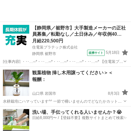
【静岡県／裾野市】大手製造メーカーの正社
員募集／転勤なし／土日休み／年収例40…
月給220,500円
住電装プラテック株式会社
5月18日
提携サイト
静岡県 裾野市
[仕事内容] ・‥…─*・‥…─*・‥…─*・‥…─*・‥…─* 【住電装プラ
テック株式会社】 当社では、 自動車の情報を伝達する重要な役割を果
静岡
裾野市
工場
観葉植物 挿し木用譲ってください＞＜
たしている、 ワイヤーハーネスの配線の分岐や接続を担うコネクタの
報酬：
製造を成形・プ...
山口県 岩国市
8月3日
水耕栽培にハマっています^^ 一節で構いませんのでどなたかカットし
て頂けないでしょうか＞＜ 種類は問いません！
山口
岩国市
買いたい/ください
洗い場、手伝ってくれる人いませんか？😭
日給8,000円〜 /【登録不要】複数サイトまとめて検索✨