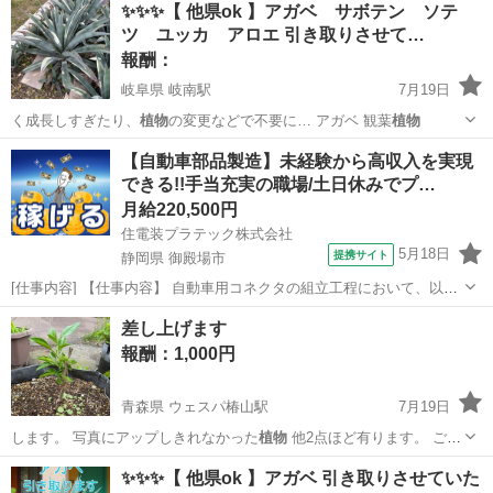
✨✨✨【 他県ok 】アガベ サボテン ソテ
し…
ツ ユッカ アロエ 引き取りさせて…
報酬：
岐阜県 岐南駅
7月19日
く成長しすぎたり、
植物
の変更などで不要に… アガベ 観葉
植物
岐阜
羽島郡
岐南駅
買いたい/ください
アガベ
【自動車部品製造】未経験から高収入を実現
できる!!手当充実の職場/土日休みでプ…
月給220,500円
住電装プラテック株式会社
5月18日
提携サイト
静岡県 御殿場市
[仕事内容] 【仕事内容】 自動車用コネクタの組立工程において、以下
業務をお願いいたします。 ■組立自動機の操作 ■生産段取り ■箱替え ■
静岡
御殿場市
工場
差し上げます
材料供給及び補助作業 （業務の変更の範囲） 会社が定める範囲の業務
報酬：1,000円
（勤務地の変...
青森県 ウェスパ椿山駅
7月19日
します。 写真にアップしきれなかった
植物
他2点ほど有ります。 ご興
味のある…
青森
西津軽郡
ウェスパ椿山駅
その他
✨✨✨【 他県ok 】アガベ 引き取りさせていた