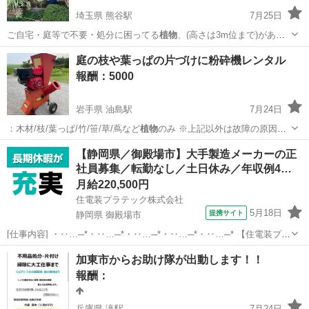
埼玉県 熊谷駅
7月25日
ご自宅・庭等で不要・処分に困ってる
植物
、(高さは3m位まで)があり
ましたら頂…
埼玉
熊谷市
熊谷駅
買いたい/ください
植物
庭の枝や葉っぱの片づけに粉砕機レンタル
報酬：5000
岩手県 油島駅
7月24日
：木材/枝/葉っぱ/竹/笹/草/蔦など
植物
のみ ※上記以外は故障の原因と
なりま…
岩手
一関市
油島駅
手伝いたい/助けたい
口径
【静岡県／御殿場市】大手製造メーカーの正
社員募集／転勤なし／土日休み／年収例4…
月給220,500円
住電装プラテック株式会社
5月18日
提携サイト
静岡県 御殿場市
[仕事内容] ・‥…─*・‥…─*・‥…─*・‥…─*・‥…─* 【住電装プラ
テック株式会社】 当社では、 自動車の情報を伝達する重要な役割を果
静岡
御殿場市
工場
加東市からお助け隊が出動します！！
たしている、 ワイヤーハーネスの配線の分岐や接続を担うコネクタの
報酬：
製造を成形・プ...
兵庫県 滝駅
7月24日