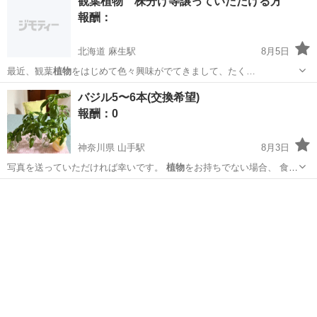
観葉植物 株分け等譲っていただける方
報酬：
北海道 麻生駅
8月5日
最近、観葉
植物
をはじめて色々興味がでてきまして、たく…
北海道
札幌市
麻生駅
買いたい/ください
観葉植物
バジル5〜6本(交換希望)
報酬：0
神奈川県 山手駅
8月3日
写真を送っていただければ幸いです。
植物
をお持ちでない場合、 食べ
てない玄米や…
神奈川
横浜市
山手駅
交換したい