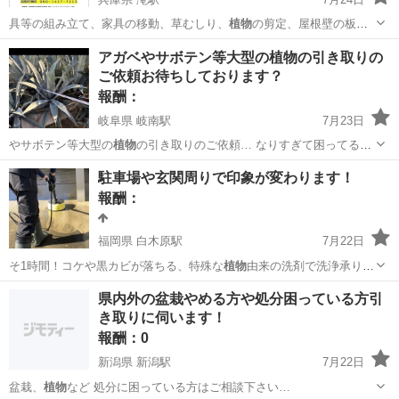
具等の組み立て、家具の移動、草むしり、
植物
の剪定、屋根壁の板
金、その他お手伝い、…
兵庫
加東市
滝駅
手伝いたい/助けたい
草むしり
アガベやサボテン等大型の植物の引き取りの
ご依頼お待ちしております？
報酬：
岐阜県 岐南駅
7月23日
やサボテン等大型の
植物
の引き取りのご依頼… なりすぎて困ってる
植
物
等ございましたら、…
岐阜
羽島郡
岐南駅
買いたい/ください
駐車場や玄関周りで印象が変わります！
報酬：
福岡県 白木原駅
7月22日
そ1時間！コケや黒カビが落ちる、特殊な
植物
由来の洗剤で洗浄承りま
す！ 【駐…
福岡
大野城市
白木原駅
手伝いたい/助けたい
玄関
県内外の盆栽やめる方や処分困っている方引
き取りに伺います！
報酬：0
新潟県 新潟駅
7月22日
盆栽、
植物
など 処分に困っている方はご相談下さい…