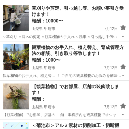
埼玉
熊谷市
買いたい/ください
観葉植物
草刈りや剪定、引っ越し等、お願い事引き受
けます！
報酬：10000〜
山梨県 甲府市
7月12日
⚪︎草刈り ⚪︎庭木の剪定 ⚪︎観葉
植物
の手入れ ⚪︎洗車 ⚪︎引っ越し手伝い…
山梨
甲府市
手伝いたい/助けたい
案件
観葉植物のお手入れ、植え替え、育成管理方
法の相談、引き取り等致します！
報酬：1000〜
山梨県 甲府市
7月12日
観葉
植物
のお手入れ、植え替… ！ ご自宅の観葉
植物
のお悩みを解決！
… って欲しい ・観葉
植物
を部屋におきたいが… などなど、 観葉
植物
山梨
甲府市
手伝いたい/助けたい
観葉植物
【観葉植物】でお部屋、店舗の装飾致しま
を育てている皆さん… 50種を超える観葉
植物
と日々暮らしている…
す！
報酬：
山梨県 甲府市
7月12日
【観葉
植物
】でお部屋、店舗の… 舗、事務所内を観葉
植物
でオシャレ
にしたい… い！！ ⭐︎観葉
植物
⭐︎アーティフィ… 部屋に2〜3個観葉
植物
山梨
甲府市
手伝いたい/助けたい
観葉植物
＜菊池市＞アルミ素材の切削加工・切断機
を置きオシャレにし… たい →
植物
の好み、日当たりや… スタイルに