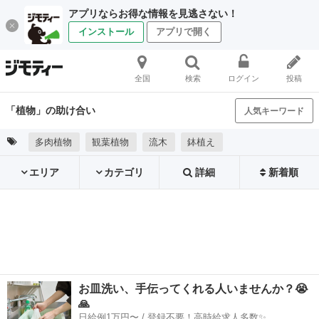
アプリならお得な情報を見逃さない！
インストール
アプリで開く
全国
検索
ログイン
投稿
「植物」の助け合い
人気キーワード
多肉植物
観葉植物
流木
鉢植え
エリア
カテゴリ
詳細
新着順
お皿洗い、手伝ってくれる人いませんか？😭
🙏
日給例1万円〜 / 登録不要！高時給求人多数✨