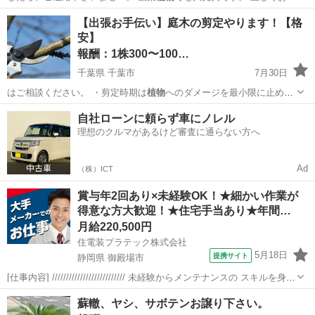
い致…
愛媛
松山市
土橋駅
買いたい/ください
観葉植物
【出張お手伝い】庭木の剪定やります！【格
安】
報酬：1株300〜100…
千葉県 千葉市
7月30日
はご相談ください。 ・剪定時期は
植物
へのダメージを最小限に止める
べく、作業…
千葉
千葉市
手伝いたい/助けたい
庭木
自社ローンに頼らず車にノレル
理想のクルマがあるけど審査に通らない方へ
Ad
（株）ICT
賞与年2回あり×未経験OK！★細かい作業が
得意な方大歓迎！★住宅手当あり★年間…
月給220,500円
住電装プラテック株式会社
5月18日
提携サイト
静岡県 御殿場市
[仕事内容] ////////////////////////// 未経験からメンテナンスの スキルを身に
つけられるお仕事です！ 模型やプラモデルの作成など、 細かい作業が
静岡
御殿場市
工場
蘇轍、ヤシ、サボテンお譲り下さい。
得意な方、大歓迎です！ //////////////...