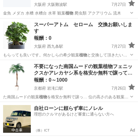
大阪府 大阪難波駅
7月27日
金魚 メダカ 水槽 水槽台 水草 観葉
植物
爬虫類 アクアリウム 流木
大阪
大阪市
大阪難波駅
買いたい/ください
熱帯
スーパーアトム セローム 交換お願いしま
す
報酬：0
大阪府 西九条駅
7月27日
もらっても良いです。何かしらの希少観葉
植物
と交換して頂きたいで
す お気軽にお問い…
大阪
大阪市
西九条駅
交換したい
不要になった南国ムードの観葉植物フェニッ
クスかアレカヤシ系を格安か無料で譲って…
報酬：0～1000
京都府 岩滝口駅
7月26日
た南国ムードの観葉
植物
を格安か無料で譲っ… 位の高さのある観葉
植
物
フェニックスかアレ…
京都
宮津市
岩滝口駅
買いたい/ください
観葉植物
自社ローンに頼らず車にノレル
理想のクルマがあるけど審査に通らない方へ
Ad
（株）ICT