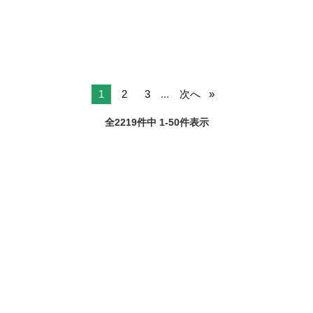
胡蝶蘭
1
2
3
...
次へ
全2219件中 1-50件表示