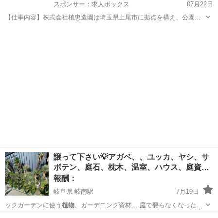
スポンサー：求人ボックス
07月22日
【仕事内容】株式会社植忠造園は埼玉県上尾市に拠点を構え、公園や
街路樹などの公共の緑地管理や、個人宅の造園工事を行なっていま
アルバイト・パート
す。 具体的には、 公園・街路樹・公共緑地・個人宅の庭などを対象
に、剪定や草刈り、除草などの緑地管理作業を行...
譲って下さい💡アガベ、、ユッカ、ヤシ、サ
ボテン、庭石、枕木、温室、ハウス、庭資…
報酬：
岐阜県 岐南駅
7月19日
ックガーデンに使う
植物
、ガーデニング資材… 庭で要らなくなった
植
物
など引き取ります💡… や温室、ハウスでの
植物
栽培したくて募集
岐阜
羽島郡
岐南駅
買いたい/ください
資材