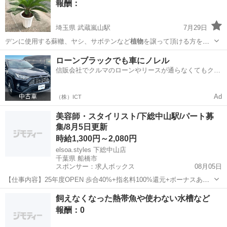
報酬：
埼玉県 武蔵嵐山駅
7月29日
デンに使用する蘇轍、ヤシ、サボテンなど
植物
を譲って頂ける方を探
しています。 お…
埼玉
比企郡
武蔵嵐山駅
手伝いたい/助けたい
ローンブラックでも車にノレル
信販会社でクルマのローンやリースが通らなくてもクル
マをご利用いただけるサービスがあります！
Ad
（株）ICT
美容師・スタイリスト/下総中山駅/パート募
集/8月5日更新
時給1,300円～2,080円
elsoa.styles 下総中山店
千葉県 船橋市
スポンサー：求人ボックス
08月05日
【仕事内容】25年度OPEN 歩合40%+指名料100%還元+ボーナスあり
フリー多数 <募集職種> 美容師 <仕事内容> 施術を中心としたサロン内
アルバイト・パート
飼えなくなった熱帯魚や使わない水槽など
業務全般 予約管理、掃除、片付け、在庫管理、SNS更新など ヘアメイ
報酬：0
ク,ヘッドスパ...