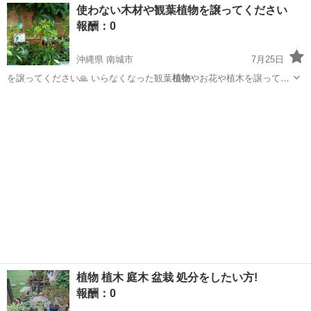
使わない木材や観葉植物を譲ってください
報酬：0
沖縄県 南城市
7月25日
を譲ってください🙏 いらなくなった観葉
植物
やお花や植木を譲ってく
ださい😊
沖縄
南城市
買いたい/ください
植物 植木 庭木 盆栽 処分をしたい方!
報酬：0