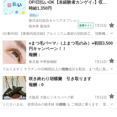
OP/日払いOK【未経験者カンゲイ♪】収…
合う観葉
植物
を選...
時給1,350円
日払い
株式会社綜合キャリアオプション
7月21日
提携サイト
熊本県 菊池市
[仕事内容] 【業務内容詳細】アルミニウム素材の切削加工、 切断機オ
ペレーター【取扱製品情報】二輪部品 。＋お仕事探しはコンシェルス
熊本
菊池市
工場
⭐︎まつ毛パーマ♪（上まつ毛のみ）⭐︎初回3,500
タッフにおまかせ＋。 あなたのお仕事探しをしっかりサポート！ たと
円キャンペーン！！
えば… 「もう少しココ...
報酬：
東京都 中野新橋駅
7月11日
ております☆ ケラチンや10種類以上の
植物
成分を配合、まつ毛に負担
の少ない染みに…
東京
中野区
中野新橋駅
手伝って/助けて
鼻水
咲き終わり胡蝶蘭 引き取ります
報酬：0
大阪府 大阪ビジネスパーク駅
7月11日
くださいませ。 使用済みの植木鉢 他
植物
も ご相談に乗ります。 宜し
くお願い…
大阪
大阪市
大阪ビジネスパーク駅
手伝いたい/助けたい