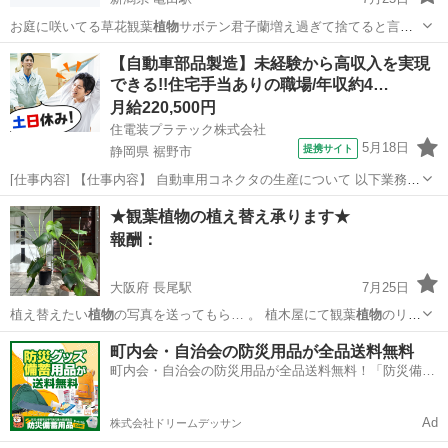
お庭に咲いてる草花観葉
植物
サボテン君子蘭増え過ぎて捨てると言う
方…
新潟
新潟市
亀田駅
買いたい/ください
サボテン
【自動車部品製造】未経験から高収入を実現
できる!!住宅手当ありの職場/年収約4…
月給220,500円
住電装プラテック株式会社
5月18日
提携サイト
静岡県 裾野市
[仕事内容] 【仕事内容】 自動車用コネクタの生産について 以下業務を
ご担当いただきます。（雇入れ直後） ○製品の寸法測定、機能検査、
静岡
裾野市
工場
★観葉植物の植え替え承ります★
外観検査業務 ○その他付随作業 （業務内容の変更の範囲） 会社が定め
報酬：
る範囲の業務 （...
大阪府 長尾駅
7月25日
植え替えたい
植物
の写真を送ってもら… 。 植木屋にて観葉
植物
のリー
スお手入れを… た今でもたくさんの
植物
に囲まれて生活して…
大阪
枚方市
長尾駅
手伝いたい/助けたい
観葉植物
町内会・自治会の防災用品が全品送料無料
町内会・自治会の防災用品が全品送料無料！「防災備蓄
用品ドットコム」
Ad
株式会社ドリームデッサン