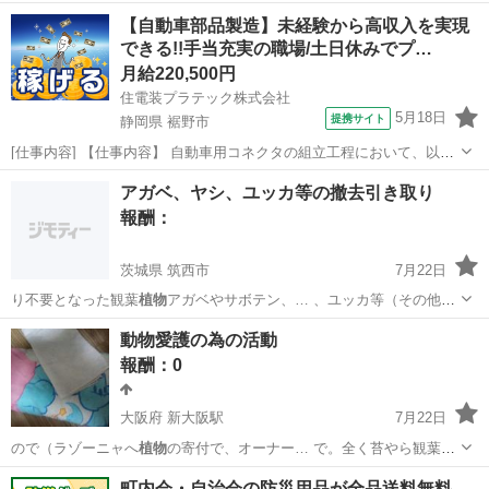
新潟
新潟市
新潟駅
買いたい/ください
植物
【自動車部品製造】未経験から高収入を実現
できる!!手当充実の職場/土日休みでプ…
月給220,500円
住電装プラテック株式会社
5月18日
提携サイト
静岡県 裾野市
[仕事内容] 【仕事内容】 自動車用コネクタの組立工程において、以下
業務をお願いいたします。 ■生産設備の操作（射出成型機やプレス
静岡
裾野市
工場
アガベ、ヤシ、ユッカ等の撤去引き取り
機、組立機など） ■生産段取り ■箱替え ■材料供給及び補助作業 （業
報酬：
務の変更の範囲） 会社...
茨城県 筑西市
7月22日
り不要となった観葉
植物
アガベやサボテン、… 、ユッカ等（その他
植
物
は要相談）を無料で…
茨城
筑西市
手伝いたい/助けたい
動物愛護の為の活動
報酬：0
大阪府 新大阪駅
7月22日
ので（ラゾーニャへ
植物
の寄付で、オーナー… で。全く苔やら観葉
植
物
やらは保護猫居る我… た後だからか？観葉
植物
やらを寄付として
大阪
大阪市
新大阪駅
買いたい/ください
ホームレス
町内会・自治会の防災用品が全品送料無料