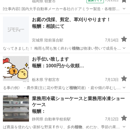
提携サイト
福岡県 朝倉市
[仕事内容] 国内大手自動車メーカー各社のドアミラー製造・各種部品
の組付作業・全自動機、 半自動機導入・部品運搬等その他付随業務有
福岡
朝倉市
工場
お庭の伐採、剪定、草刈りやります！
男女ともに活躍できる職場です。 工場内は空調設備も完備未経験から
報酬：相談にて
スタートしている方多数研修体制...
宮城県 陸前落合駅
7月14日
なってきました！ 梅雨も間も無く終わり
植物
は物凄い勢いで成長を遂
げます。 道路に…
宮城
仙台市
陸前落合駅
手伝いたい/助けたい
お手伝い致します
報酬：1000円から依頼…
栃木県 宇都宮市
7月13日
る事の例》 ・農作業(主に花や野菜など
植物
関連) ・庭や畑の草むしり
や、草刈り機…
栃木
宇都宮市
手伝いたい/助けたい
手伝い
業務用冷蔵ショーケースと業務用冷凍ショー
ケース
報酬：
静岡県 自動車学校前駅
7月12日
ば農薬を使わない新鮮な野菜🥬作り、多肉
植物
、めだか、季節の果物