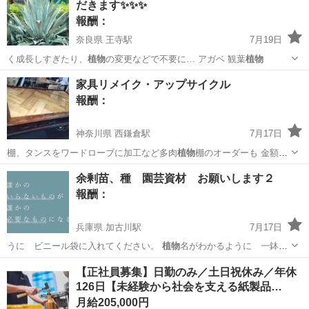
だきます✨✨✨
報酬：
奈良県 王寺駅
7月19日
く成長しすぎたり、
植物
の変更などで不要に… アガベ 観葉
植物
奈良
北葛城郡
王寺駅
買いたい/ください
アガベ
家具リメイク・アップサイクル
報酬：
神奈川県 西鎌倉駅
7月17日
棚、タンスをワードローブに加工など多肉
植物
棚のオーダーも 金額は
相談で なんでも…
神奈川
鎌倉市
西鎌倉駅
手伝いたい/助けたい
リメイク
余剰苗、種 園芸資材 お願いします２
報酬：
兵庫県 加古川駅
7月17日
うに ビニール袋に入れてください。
植物
名がわかるように 一鉢ご
と（種・・一袋…
兵庫
加古川市
加古川駅
買いたい/ください
資材
【正社員募集】日勤のみ／土日祝休み／年休
126日【未経験から社会を支える紙製品…
月給205,000円