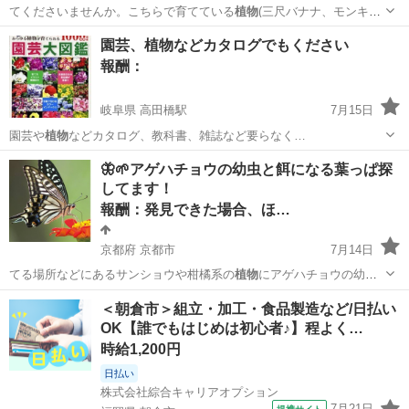
てくださいませんか。こちらで育てている
植物
(三尺バナナ、モンキー
バナナ、アロエ、…
福岡
八女市
羽犬塚駅
交換したい
園芸、植物などカタログでもください
報酬：
岐阜県 高田橋駅
7月15日
園芸や
植物
などカタログ、教科書、雑誌など要らなく…
岐阜
羽島郡
高田橋駅
買いたい/ください
植物
🦋🌱アゲハチョウの幼虫と餌になる葉っぱ探
してます！
報酬：発見できた場合、ほ…
京都府 京都市
7月14日
てる場所などにあるサンショウや柑橘系の
植物
にアゲハチョウの幼虫
が居るのを見つけた…
京都
京都市
買いたい/ください
幼虫
＜朝倉市＞組立・加工・食品製造など/日払い
OK【誰でもはじめは初心者♪】程よく…
時給1,200円
日払い
株式会社綜合キャリアオプション
7月21日