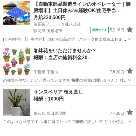
【自動車部品製造ラインのオペレーター｜御
殿場市】土日休み/未経験OK/住宅手当…
月給220,500円
住電装プラテック株式会社
5月18日
提携サイト
静岡県 御殿場市
[仕事内容] 【仕事内容】 自動車部品のプラスチック射出成形工程また
は組立工程での以下業務をお願いします。 ・生産段取り、チョコ停解
静岡
御殿場市
工場
🪴鉢花をいただけませんか？
除などの作業 ・箱替え、梱包などの作業 ・材料及び部材供給及び補助
報酬：当店の施術料金20…
作業 ・物流や簡易保全作業...
千葉県 千葉市
7月26日
の種類を増やしたいと思っています🌼
植物
の種類は問いません！ 鉢サ
イズは3号…
千葉
千葉市
買いたい/ください
植物
サンスベリア 植え直し
報酬：1000円
東京都 高田馬場駅
7月26日
このような状態です 大事に育てたいので
植物
に詳しい方 どうか植え直
しをしてくださ…
東京
新宿区
高田馬場駅
手伝って/助けて
サンスベリア