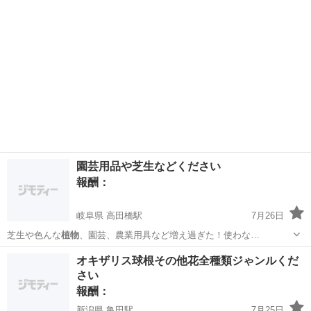
園芸用品や芝生などください
報酬：
岐阜県 高田橋駅
7月26日
芝生や色んな
植物
、園芸、農業用具など増え過ぎた！使わな…
岐阜
羽島郡
高田橋駅
買いたい/ください
植物
オキザリス球根その他花全種類ジゃンルくだ
さい
報酬：
新潟県 亀田駅
7月25日