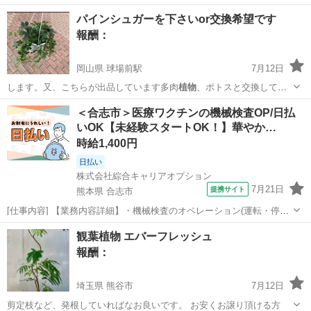
ジャム、ジュース作…
静岡
浜松市
自動車学校前駅
買いたい/ください
パインシュガーを下さいor交換希望です
報酬：
岡山県 球場前駅
7月12日
します。又、こちらが出品しています多肉
植物
、ポトスと交換して頂
きたいです。
岡山
倉敷市
球場前駅
買いたい/ください
ポトス
＜合志市＞医療ワクチンの機械検査OP/日払
いOK【未経験スタートOK！】華やか…
時給1,400円
日払い
株式会社綜合キャリアオプション
7月21日
提携サイト
熊本県 合志市
[仕事内容] 【業務内容詳細】・機械検査のオペレーション(運転・停止
操作)・バイアルの投入作業、 整列作業・不良品の確認作業【取扱製品
熊本
合志市
工場
観葉植物 エバーフレッシュ
情報】医療用ワクチン 。＋お仕事探しはコンシェルスタッフにおまか
報酬：
せ＋。 あなたのお仕事...
埼玉県 熊谷市
7月12日
剪定枝など、発根していればなお良いです。 お安くお譲り頂ける方