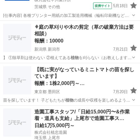
5月18日
提携サイト
茨城県 その他
[仕事内容] 各種プリンター用紙の加工製造用機械（輪転印刷機など）
の 操作をお任せします。 ＜具体的には…＞ ・印刷機械やスリッター
茨城
その他
工場
⚘庭の草刈りや木の剪定（草の破棄方法は要
機の操作、製品の製造 ・製品に応じた機械の設定・調整 （裁断・型
相談）
抜き・ミシン目・穴開け加...
報酬：10000
新潟県 新潟市
7月21日
️】 ①除草剤は使わない ②植えてある
植物
を刈らない（お教えします）
報酬はこ…
新潟
新潟市
手伝って/助けて
報酬
【既に実がなっているミニトマトの苗を探し
ています】
報酬：1株2,000円～…
東京都 墨田区
7月20日
苗を探しています！ 子どもたちが
植物
の成長や収穫を楽しめるよう、
実がたくさ…
東京
墨田区
買いたい/ください
造園工事スタッフ/「日給15,000円〜&作業
着・道具も支給」上尾市で造園工事ス…
日給1万5,000円～
株式会社植忠造園
埼玉県 上尾市