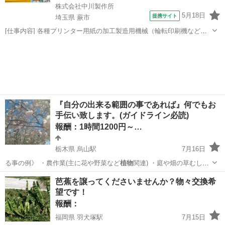
株式会社中川製作所
5月18日
提携サイト
埼玉県 蕨市
[仕事内容] 各種プリンター用紙の加工製造用機械（輪転印刷機など）
の 操作をお任せします。 ＜具体的には…＞ ・印刷機械やスリッター
埼玉
蕨市
工場
機の操作、製品の製造 ・製品に応じた機械の設定・調整 （裁断・型
抜き・ミシン目・穴開け加...
『自分の出来る範囲の事であれば』何でもお
手伝い致します。(ガイドライン必読)
報酬：1時間1200円～…
栃木県 烏山駅
7月16日
る事の例》 ・農作業(主に花や野菜など
植物
関連) ・庭や畑の草むしり
や、草刈り機…
栃木
那須郡
烏山駅
手伝いたい/助けたい
業者
芭蕉を譲ってくださいませんか？物々交換希
望です！
報酬：
福岡県 羽犬塚駅
7月15日