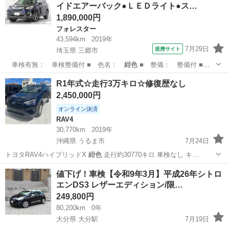
イドエアーバック●ＬＥＤライト●ス…
1,890,000円
フォレスター
43,594km
2019年
7月29日
提携サイト
埼玉県 三郷市
車検有無： 車検整備付 ■ 色名：
紺色
■ 整備： 整備付 ■
保証： 保証…
埼玉
三郷市
フォレスター
R1年式☆走行3万キロ☆修復歴なし
2,450,000円
オンライン決済
RAV4
30,770km
2019年
沖縄県 うるま市
7月24日
トヨタRAV4ハイブリッドX
紺色
走行約30770キロ 車検なし キ…
沖縄
うるま市
RAV4
車両
値下げ！車検【令和9年3月】平成26年シトロ
エンDS3 レザーエディション/限…
249,800円
80,200km
0年
大分県 大分駅
7月19日