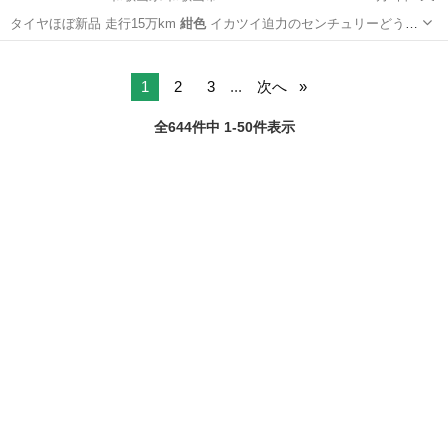
タイヤほぼ新品 走行15万km
紺色
イカツイ迫力のセンチュリーどうで
す…
和歌山
和歌山市
その他
1
2
3
...
次へ
全644件中 1-50件表示