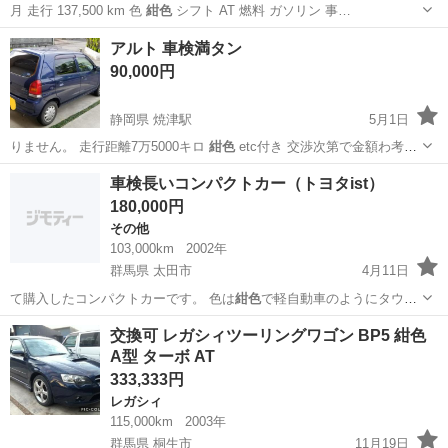
月 走行 137,500 km 色
紺色
シフト AT 燃料 ガソリン 事…
東京
葛飾区
クラウン
トイレ
アルト 車検満タン
90,000円
静岡県 焼津駅
5月1日
りません。 走行距離7万5000キロ
紺色
etc付き 交渉次第で金額わ考え
ます…
静岡
焼津市
焼津駅
その他
紺色
車検長いコンパクトカー（トヨタist）
180,000円
その他
103,000km
2002年
群馬県 太田市
4月11日
て購入したコンパクトカーです。 色は
紺色
で軽自動車のようにタウン
用として便利な…
群馬
太田市
その他
コンパクトカー
交換可 レガシィツーリングワゴン BP5 紺色
A型 ターボ AT
333,333円
レガシィ
115,000km
2003年
群馬県 桐生市
11月19日