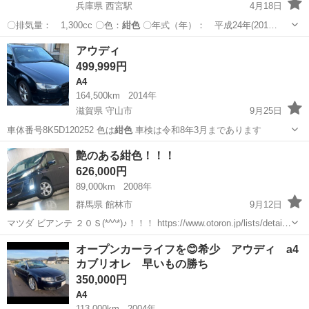
兵庫県 西宮駅
4月18日
〇排気量： 1,300cc 〇色：
紺色
〇年式（年）： 平成24年(201…
兵庫
西宮市
西宮駅
ソリオ
車両
アウディ
499,999円
A4
164,500km
2014年
滋賀県 守山市
9月25日
車体番号8K5D120252 色は
紺色
車検は令和8年3月まであります
滋賀
守山市
A4
アウディ
艶のある紺色！！！
626,000円
89,000km
2008年
群馬県 館林市
9月12日
マツダ ビアンテ ２０Ｓ(*^^*)♪！！！ https://www.otoron.jp/lists/detail?
carno=033892 ■問い合わせ(∩´∀｀)∩♪ 0276-71-3292 ■...
群馬
館林市
マツダ
紺色
オープンカーライフを😊希少 アウディ a4
カブリオレ 早いもの勝ち
350,000円
A4
113,000km
2004年