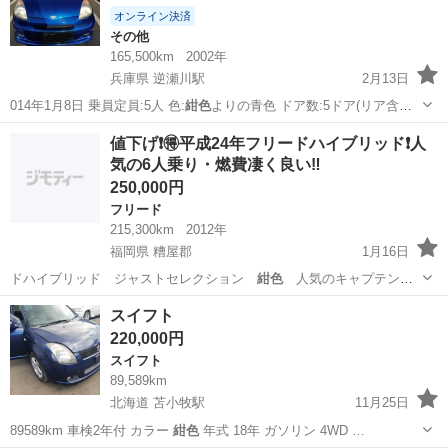
オンライン決済
その他
165,500km
2002年
兵庫県 逆瀬川駅
2月13日
014年1月8日 乗員定員:5人 色:
紺色
よりの青色 ドア数:5ドア(リア含む)
…
兵庫
宝塚市
逆瀬川駅
その他
走行距離
値下げ❗🉐️平成24年フリードハイブリッド❗人
気の6人乗り・燃費凄く良い‼️
250,000円
フリード
215,300km
2012年
福岡県 糟屋郡
1月16日
ドハイブリッド ジャストセレクション
紺色
人気のキャプテンシ
ート6人乗り 早い…
福岡
糟屋郡
フリード
エンジン
スイフト
220,000円
スイフト
89,589km
北海道 苫小牧駅
11月25日
89589km 車検2年付 カラー
紺色
年式 18年 ガソリン 4WD …