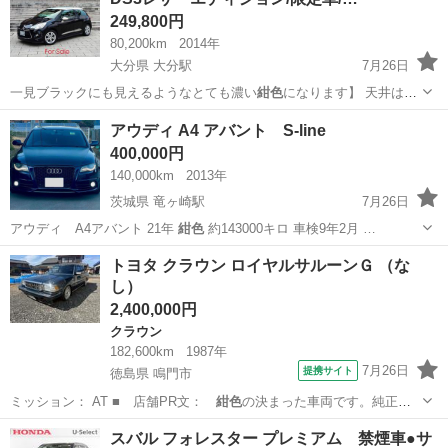
249,800円
80,200km
2014年
大分県 大分駅
7月26日
一見ブラックにも見えるようなとても濃い
紺色
になります】 天井はブ
ランオパールにな…
大分
大分市
大分駅
その他
ディーラー
アウディ A4 アバント S-line
400,000円
140,000km
2013年
茨城県 竜ヶ崎駅
7月26日
アウディ A4アバント 21年
紺色
約143000キロ 車検9年2月 …
茨城
龍ケ崎市
竜ヶ崎駅
その他
アバント
トヨタ クラウン ロイヤルサルーンＧ （な
し）
2,400,000円
クラウン
182,600km
1987年
7月26日
提携サイト
徳島県 鳴門市
ミッション： AT ■ 店舗PR文：
紺色
の決まった車両です。純正ド
アバイザー、…
徳島
鳴門市
クラウン
スバル フォレスター プレミアム 禁煙車●サ