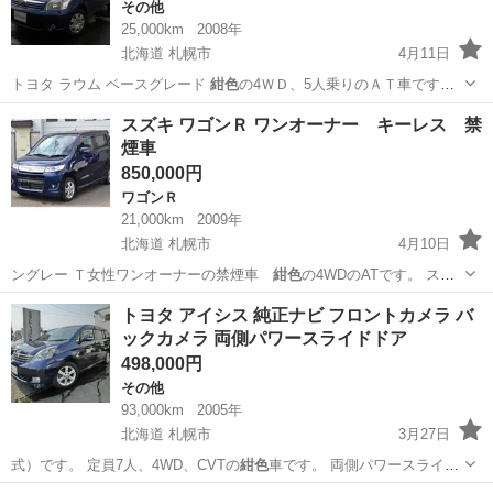
その他
25,000km
2008年
北海道 札幌市
4月11日
トヨタ ラウム ベースグレード
紺色
の4ＷＤ、5人乗りのＡＴ車です。
Ｗエ…
北海道
札幌市
その他
紺色
スズキ ワゴンＲ ワンオーナー キーレス 禁
煙車
850,000円
ワゴンＲ
21,000km
2009年
北海道 札幌市
4月10日
ングレー Ｔ女性ワンオーナーの禁煙車
紺色
の4WDのATです。 スマ
ートキー、Ｗ…
北海道
札幌市
ワゴンＲ
紺色
トヨタ アイシス 純正ナビ フロントカメラ バ
ックカメラ 両側パワースライドドア
498,000円
その他
93,000km
2005年
北海道 札幌市
3月27日
式）です。 定員7人、4WD、CVTの
紺色
車です。 両側パワースライド
ドア、純正…