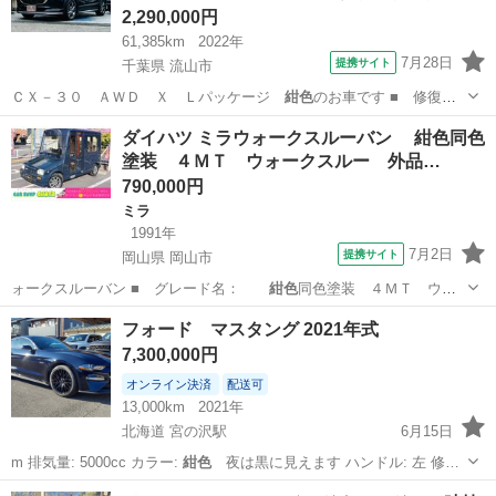
2,290,000円
61,385km
2022年
7月28日
提携サイト
千葉県 流山市
ＣＸ－３０ ＡＷＤ Ｘ Ｌパッケージ
紺色
のお車です ■ 修復歴
有無： なし ■…
千葉
流山市
マツダ
ダイハツ ミラウォークスルーバン 紺色同色
塗装 ４ＭＴ ウォークスルー 外品…
790,000円
ミラ
1991年
7月2日
提携サイト
岡山県 岡山市
ォークスルーバン ■ グレード名：
紺色
同色塗装 ４ＭＴ ウォ
ークスルー 外品…
岡山
岡山市
ミラ
フォード マスタング 2021年式
7,300,000円
オンライン決済
配送可
13,000km
2021年
北海道 宮の沢駅
6月15日
m 排気量: 5000cc カラー:
紺色
夜は黒に見えます ハンドル: 左 修…
北海道
札幌市
宮の沢駅
その他