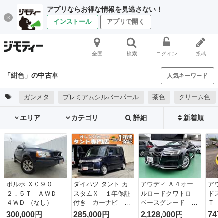
アプリならお得な情報を見逃さない！
インストール
アプリで開く
全国
検索
ログイン
投稿
「紺色」の中古車
人気キーワード
ガンメタ
プレミアムシルバーパール
茶色
クリーム色
エリア
カテゴリ
詳細
新着順
ボルボ ＸＣ９０
ダイハツ タント カ
アウディ Ａ４オー
ア
２．５Ｔ ＡＷＤ
スタムＸ １年保証
ルロードクワトロ
ド
４ＷＤ （なし）
付き カーナビ ス
ベースグレード ラ
Ｔ
ライドドア 純正ア
グジュアリーパッケ
タ
300,000円
285,000円
2,128,000円
74