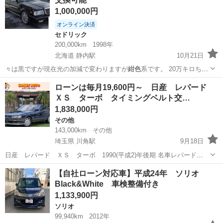
1,000,000円
オンライン決済
セドリック
200,000km
1998年
北海道 静内駅
10月21日
々は黒ですが現在光の加減で変わりますが
紺色
系です。 20万キロちょ
い乗ってます…
北海道
日高郡
静内駅
セドリック
ブロアム
ローンは毎月19,600円～ 日産 レパード
ＸＳ ターボ タイミングベルト交…
1,838,000円
その他
143,000km
その他
埼玉県 川角駅
9月18日
日産 レパード ＸＳ ターボ 1990(平成2)年後期 名車レパード
XS！ タイミングベルト交換済です。 ローンは毎月19,600円～ 詳しく
埼玉
入間郡
川角駅
その他
レパード
【自社ローン対応車】平成24年 ソリオ
はお問合せ下さい！ 詳細はこちら 法定整備後お渡し...
Black&White 車検整備付き
1,133,900円
ソリオ
99,940km
2012年