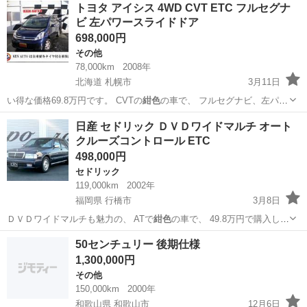
北海道
札幌市
その他
アイシス
トヨタ アイシス 4WD CVT ETC フルセグナ
ビ 左パワースライドドア
698,000円
その他
78,000km
2008年
北海道 札幌市
3月11日
い得な価格69.8万円です。 CVTの
紺色
の車で、 フルセグナビ、左パワ
ースライ…
北海道
札幌市
その他
アイシス
日産 セドリック ＤＶＤワイドマルチ オート
クルーズコントロール ETC
498,000円
セドリック
119,000km
2002年
福岡県 行橋市
3月8日
ＤＶＤワイドマルチも魅力の、 ATで
紺色
の車で、 49.8万円で購入しや
すい価…
福岡
行橋市
セドリック
クルーズコントロール
50センチュリー 後期仕様
1,300,000円
その他
150,000km
2000年
和歌山県 和歌山市
12月6日