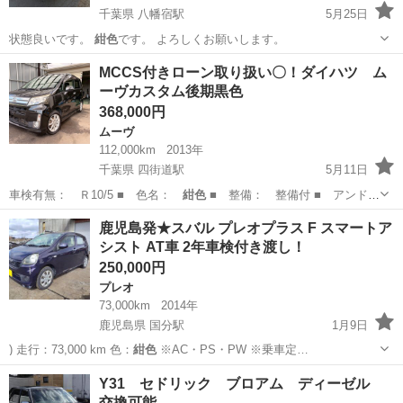
千葉県 八幡宿駅
5月25日
状態良いです。
紺色
です。 よろしくお願いします。
千葉
市原市
八幡宿駅
クラウン
紺色
MCCS付きローン取り扱い〇！ダイハツ ム
ーヴカスタム後期黒色
368,000円
ムーヴ
112,000km
2013年
千葉県 四街道駅
5月11日
車検有無： Ｒ10/5 ■ 色名：
紺色
■ 整備： 整備付 ■ アンド
ロ…
千葉
四街道市
四街道駅
ムーヴ
MCCS
鹿児島発★スバル プレオプラス F スマートア
シスト AT車 2年車検付き渡し！
250,000円
プレオ
73,000km
2014年
鹿児島県 国分駅
1月9日
) 走行：73,000 km 色：
紺色
※AC・PS・PW ※乗車定…
鹿児島
霧島市
国分駅
プレオ
スマートアシスト
Y31 セドリック ブロアム ディーゼル
交換可能