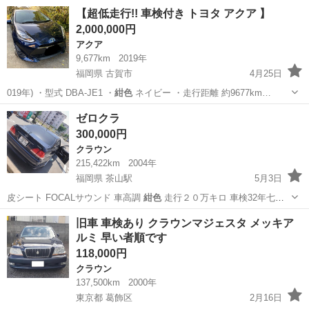
北海道
苫小牧市
苫小牧駅
スイフト
走行距離
【超低走行!! 車検付き トヨタ アクア 】
2,000,000円
アクア
9,677km
2019年
福岡県 古賀市
4月25日
019年) ・型式 DBA-JE1 ・
紺色
ネイビー ・走行距離 約9677km…
福岡
古賀市
アクア
車両
ゼロクラ
300,000円
クラウン
215,422km
2004年
福岡県 茶山駅
5月3日
皮シート FOCALサウンド 車高調
紺色
走行２０万キロ 車検32年七月
迄 V…
福岡
福岡市
茶山駅
クラウン
クラ
旧車 車検あり クラウンマジェスタ メッキア
ルミ 早い者順です
118,000円
クラウン
137,500km
2000年
東京都 葛飾区
2月16日