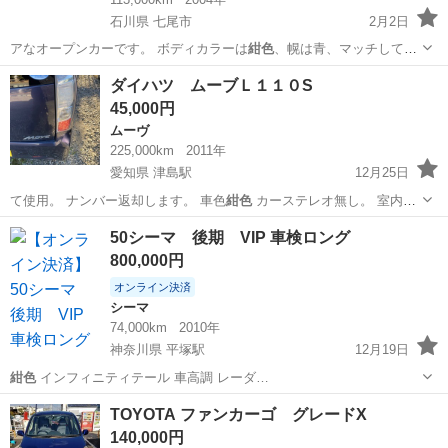
石川県 七尾市
2月2日
アなオープンカーです。 ボディカラーは
紺色
、幌は青、マッチして、
大人っぽく、シッ…
石川
七尾市
A4
ダイハツ ムーブＬ１１０S
45,000円
ムーヴ
225,000km
2011年
愛知県 津島駅
12月25日
て使用。 ナンバー返却します。 車色
紺色
カーステレオ無し。 室内汚
れ、シート…
愛知
津島市
津島駅
ムーヴ
ムーブ
50シーマ 後期 VIP 車検ロング
800,000円
オンライン決済
シーマ
74,000km
2010年
神奈川県 平塚駅
12月19日
紺色
インフィニティテール 車高調 レーダ…
神奈川
平塚市
平塚駅
シーマ
VIP
TOYOTA ファンカーゴ グレードX
140,000円