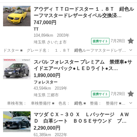
地…
千葉
四街道市
四街道駅
ムーヴ
MCCS
アウディ ＴＴロードスター １．８Ｔ 紺色ル
ーフマスタードレザータイベル交換済…
747,000円
TT
104,894km
2003年
7月28日
提携サイト
埼玉県 さいたま市
ドスター ■ グレード名： １．８Ｔ
紺色
ルーフマスタードレザー
タイベル交換済ド…
埼玉
さいたま市
TT
スバル フォレスター プレミアム 禁煙車●サ
イドエアーバック●ＬＥＤライト●ス…
1,890,000円
フォレスター
43,594km
2019年
7月29日
提携サイト
埼玉県 三郷市
車検有無： 車検整備付 ■ 色名：
紺色
■ 整備： 整備付 ■
保証： 保証…
埼玉
三郷市
フォレスター
マツダ ＣＸ－３０ Ｘ Ｌパッケージ ＡＷ
Ｄ 白革シート ＢＯＳＥサウンド ブ…
2,290,000円
61,385km
2022年