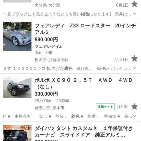
大分県 大分駅
8月2日
一見ブラックにも見えるようなとても濃い
紺色
になります】 天井はブ
ランオパールにな…
大分
大分市
大分駅
その他
ディーラー
フェアレディ Z33 ロードスター 20インチ
アルミ
880,000円
フェアレディZ
0km
0年
栃木県 那須塩原駅
7月31日
ます １０２０００キロ 幌 希少な
紺色
破れ無し 動作ok バックカメ
ラ …
栃木
那須郡
那須塩原駅
フェアレディZ
Z33
ボルボ ＸＣ９０ ２．５Ｔ ＡＷＤ ４ＷＤ
（なし）
300,000円
78,000km
2003年
7月8日
提携サイト
神奈川県 厚木市
m ■ 車検有無： なし ■ 色名：
紺色
■ 整備： 整備無 ■ 保
証： 保証…
神奈川
厚木市
ボルボ（Volvo）
ダイハツ タント カスタムＸ １年保証付き
カーナビ スライドドア 純正アルミ…