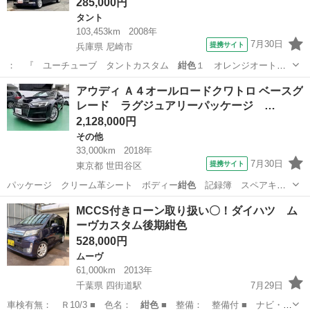
285,000円
タント
103,453km
2008年
7月30日
提携サイト
兵庫県 尼崎市
： 『 ユーチューブ タントカスタム
紺色
１ オレンジオート
尼崎 』 検索 ■…
兵庫
尼崎市
タント
アウディ Ａ４オールロードクワトロ ベースグ
レード ラグジュアリーパッケージ …
2,128,000円
その他
33,000km
2018年
7月30日
提携サイト
東京都 世田谷区
パッケージ クリーム革シート ボディー
紺色
記録簿 スペアキ
ー 禁煙車 ■ 排気…
東京
世田谷区
その他
MCCS付きローン取り扱い〇！ダイハツ ム
ーヴカスタム後期紺色
528,000円
ムーヴ
61,000km
2013年
千葉県 四街道駅
7月29日
車検有無： Ｒ10/3 ■ 色名：
紺色
■ 整備： 整備付 ■ ナビ・