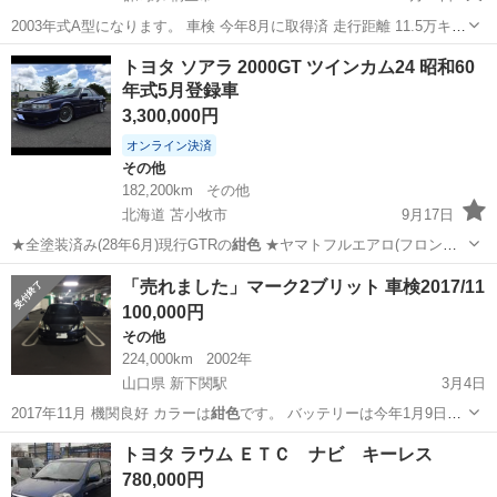
2003年式A型になります。 車検 今年8月に取得済 走行距離 11.5万キロ
10万キロ台にてタイベル、水ポンプ、ATF、前後デフオイル交換済で
群馬
桐生市
レガシィ
スパーキー
トヨタ ソアラ 2000GT ツインカム24 昭和60
す。 冬タイヤホイール4本つけます。 不具合なく毎日の通勤で使用し
年式5月登録車
ています。...
3,300,000円
オンライン決済
その他
182,200km
その他
北海道 苫小牧市
9月17日
★全塗装済み(28年6月)現行GTRの
紺色
★ヤマトフルエアロ(フロント.
サイド…
北海道
苫小牧市
その他
2000GT
「売れました」マーク2ブリット 車検2017/11
100,000円
その他
224,000km
2002年
山口県 新下関駅
3月4日
2017年11月 機関良好 カラーは
紺色
です。 バッテリーは今年1月9日に
新品…
山口
下関市
新下関駅
その他
マーク2
トヨタ ラウム ＥＴＣ ナビ キーレス
780,000円