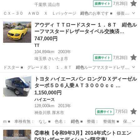
7月28日
提携サイト
千葉県 流山市
ＣＸ－３０ ＡＷＤ Ｘ Ｌパッケージ
紺色
のお車です ■ 修復歴
有無： なし ■…
千葉
流山市
マツダ
アウディ ＴＴロードスター １．８Ｔ 紺色ル
ーフマスタードレザータイベル交換済…
747,000円
TT
104,894km
2003年
7月28日
提携サイト
埼玉県 さいたま市
ドスター ■ グレード名： １．８Ｔ
紺色
ルーフマスタードレザー
タイベル交換済ド…
埼玉
さいたま市
TT
トヨタ ハイエースバン ロングＤＸディーゼル
ターボ５Ｄ６人乗ＡＴ３０００ｃｃ …
1,150,000円
ハイエース
128,000km
2013年
7月5日
提携サイト
神奈川県 厚木市
m ■ 車検有無： なし ■ 色名：
紺色
■ 整備： 整備無 ■ 保
証： 保証…
神奈川
厚木市
ハイエース
②車検【令和9年3月】2014年式シトロエン
DS3レザーエディション/限定車/…