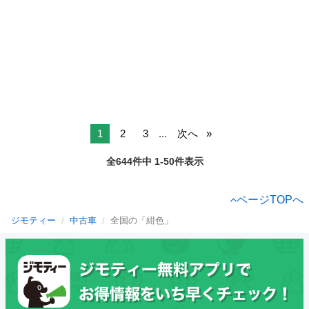
1
2
3
...
次へ
全644件中 1-50件表示
ページTOPへ
ジモティー
中古車
全国の「紺色」