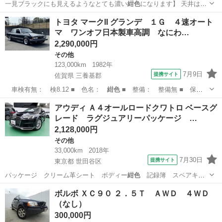
一見ブラックにも見えるようなとても濃い
紺色
になります】 天井はブ
ランオパールにな…
大分
大分市
大分駅
その他
トヨタ マークII グランデ １Ｇ ４速オート
マ ワンオフ日本製車高調 なにわ…
2,290,000円
その他
123,000km
1982年
7月9日
提携サイト
佐賀県 三養基郡
車検有無： 検8.12 ■ 色名：
紺色
■ 整備： 整備無 ■ 保
証： 保証…
佐賀
三養基郡
その他
アウディ Ａ４オールロードクワトロ ベースグ
レード ラグジュアリーパッケージ …
2,128,000円
その他
33,000km
2018年
7月30日
提携サイト
東京都 世田谷区
パッケージ クリーム革シート ボディー
紺色
記録簿 スペアキ
ー 禁煙車 ■ 排気…
東京
世田谷区
その他
ボルボ ＸＣ９０ ２．５Ｔ ＡＷＤ ４ＷＤ
（なし）
300,000円