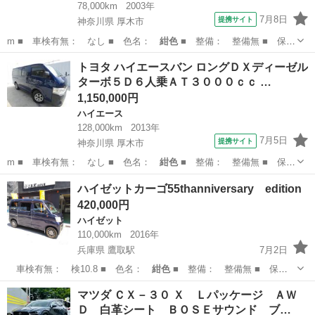
78,000km
2003年
7月8日
提携サイト
神奈川県 厚木市
m ■ 車検有無： なし ■ 色名：
紺色
■ 整備： 整備無 ■ 保
証： 保証…
神奈川
厚木市
ボルボ（Volvo）
トヨタ ハイエースバン ロングＤＸディーゼル
ターボ５Ｄ６人乗ＡＴ３０００ｃｃ …
1,150,000円
ハイエース
128,000km
2013年
7月5日
提携サイト
神奈川県 厚木市
m ■ 車検有無： なし ■ 色名：
紺色
■ 整備： 整備無 ■ 保
証： 保証…
神奈川
厚木市
ハイエース
ハイゼットカーゴ55thanniversary edition
420,000円
ハイゼット
110,000km
2016年
兵庫県 鷹取駅
7月2日
車検有無： 検10.8 ■ 色名：
紺色
■ 整備： 整備無 ■ 保
証： 保証…
兵庫
神戸市
鷹取駅
ハイゼット
ハイゼットカーゴ
マツダ ＣＸ－３０ Ｘ Ｌパッケージ ＡＷ
Ｄ 白革シート ＢＯＳＥサウンド ブ…