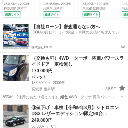
ルミホイール ワン
ージ クリーム革シ
ル
78,000km / 2003年
103,453km / 2008年
33,000km / 2018年
104
セグ地デジＴＶ視
ート ボディー紺
知
神奈川県 厚木市
兵庫県 尼崎市
東京都 世田谷区
埼玉
聴 ＤＶＤ再生 Ｃ
色 記録簿 スペア
9.
提携サイト
提携サイト
提携サイト
提
Ｄ再生 ミラクルオ
キー 禁煙車 （検
ープンドア （検
9.5）
【自社ローン】審査通らない方へ
9.11）
IDOMの自社ローンは税金・車検の支払いも含んでいる
ので毎月の支払額は一定
Ad
株式会社IDOM
（交換も可）4WD ターボ 両側パワースラ
イドドア 車検無し
170,000円
パレット
138,302km
2009年
宮城県 荒井駅
8月5日
8554㌔（使用にあたり増えます）
紺色
4WD ターボ 両側パワースラ
イ…
宮城
仙台市
荒井駅
パレット
ターボ
③値下げ！車検【令和9年3月】シトロエン
DS3 レザーエディション/限定90台…
249,800円
80,300km
0年