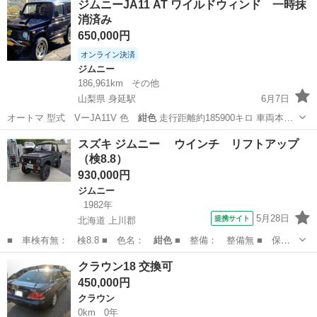
ジムニーJA11 AT ワイルドウィンド 一時抹
消済み
650,000円
オンライン決済
ジムニー
186,961km
その他
山梨県 身延駅
6月7日
オートマ 型式 VーJA11V 色
紺色
走行距離約185900キロ 車両本…
山梨
南巨摩郡
身延駅
ジムニー
スズキ ジムニー ウインチ リフトアップ
（検8.8）
930,000円
ジムニー
1982年
5月28日
提携サイト
北海道 上川郡
■ 車検有無： 検8.8 ■ 色名：
紺色
■ 整備： 整備無 ■ 保
証： 保証…
北海道
上川郡
ジムニー
クラウン18 交換可
450,000円
クラウン
0km
0年