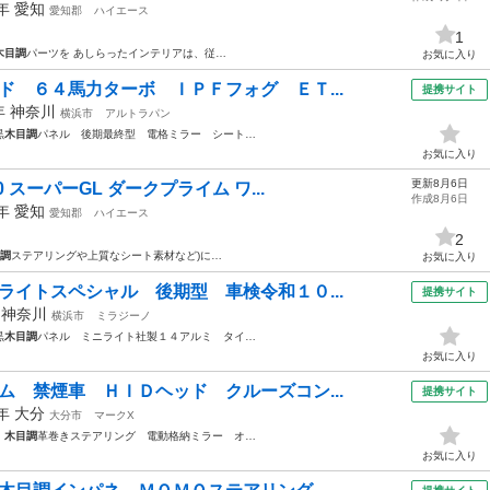
0年
愛知
愛知郡
ハイエース
1
木目調
パーツを あしらったインテリアは、従…
お気に入り
ド ６４馬力ターボ ＩＰＦフォグ ＥＴ...
提携サイト
7年
神奈川
横浜市
アルトラパン
黒
木目調
パネル 後期最終型 電格ミラー シート…
お気に入り
更新8月6日
 スーパーGL ダークプライム ワ...
作成8月6日
7年
愛知
愛知郡
ハイエース
2
調
ステアリングや上質なシート素材など)に…
お気に入り
ライトスペシャル 後期型 車検令和１０...
提携サイト
年
神奈川
横浜市
ミラジーノ
黒
木目調
パネル ミニライト社製１４アルミ タイ…
お気に入り
ム 禁煙車 ＨＩＤヘッド クルーズコン...
提携サイト
3年
大分
大分市
マークX
ミ
木目調
革巻きステアリング 電動格納ミラー オ…
お気に入り