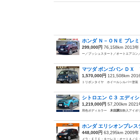
ホンダ Ｎ－ＯＮＥ プレミ
299,000円
76,158km 2013
ー／プッシュスタート／オートエアコン
マツダ ボンゴバン ＤＸ 
1,570,000円
121,508km 20
トリボンタイヤ ホイールシルバー塗
シトロエン Ｃ３ エディシ
1,219,000円
57,200km 202
用色ボディカラー
木目調
加飾入アイボ
ホンダ エリシオンプレステ
448,000円
63,295km 2009
メラ・ＥＴＣ・キーレス・オートＡ／Ｃ