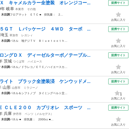
Ｘ キャメルカラー全塗装 オレンジコー...
提携サイト
99年
岐阜
本巣市
その他
ク
木目調
フロアマット ＥＴＣ ■ 排気量： 2…
お気に入り
５ＧＴ Ｌパッケージ ４ＷＤ ターボ ...
提携サイト
年
埼玉
草加市
レガシィ
Ｅ
木目調
パネル 地デジＴＶ Ｂｌｕｅｔｏｏｔｈ…
お気に入り
ロングＤＸ ディーゼルターボ／テーブル...
提携サイト
5年
茨城
つくば市
ハイエース
／
木目調
パネル／ドラレコ／ＥＴＣ／ハイエースカ…
お気に入り
ライト ブラック全塗装済 ケンウッドメ...
提携サイト
5年
山形
山形市
ミラジーノ
グ
木目調
パネル＆シフトノブ タイミングベルト交…
1
お気に入り
 ＣＬＥ２００ カブリオレ スポーツ ...
提携サイト
5年
兵庫
伊丹市
ベンツ（メルセデス）
Ｄ
木目調
パネル ■ 排気量： 2000cc ■…
お気に入り