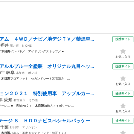
アム ４ＷＤ／ナビ／地デジＴＶ／禁煙車...
提携サイト
年
福井
坂井市
N-ONE
／
木目調
インパネ／ アイドリングストップ／ ■…
お気に入り
アルルブルー全塗装 オリジナル丸目ヘッ...
提携サイト
16年
岐阜
本巣市
ボンゴ
装
木目調
フロアマット セカンドシート装着済み …
お気に入り
ョン２０２１ 特別使用車 アップルカー...
提携サイト
1年
愛知
名古屋市
その他
リーレ… ■ 店舗PR文：
木目調
加飾入アイボリーレ…
お気に入り
ージ Ｓ ＨＤＤナビスペシャルパッケー...
提携サイト
年
千葉
野田市
エリシオン
・
木目調
パネル・革巻きステアリング・純正１７イ…