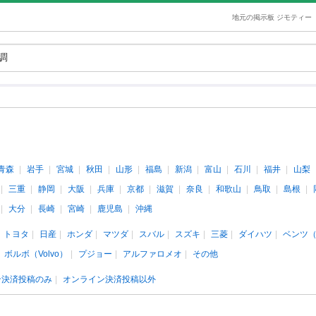
地元の掲示板 ジモティー
青森
岩手
宮城
秋田
山形
福島
新潟
富山
石川
福井
山梨
三重
静岡
大阪
兵庫
京都
滋賀
奈良
和歌山
鳥取
島根
大分
長崎
宮崎
鹿児島
沖縄
トヨタ
日産
ホンダ
マツダ
スバル
スズキ
三菱
ダイハツ
ベンツ
ボルボ（Volvo）
プジョー
アルファロメオ
その他
ン決済投稿のみ
オンライン決済投稿以外