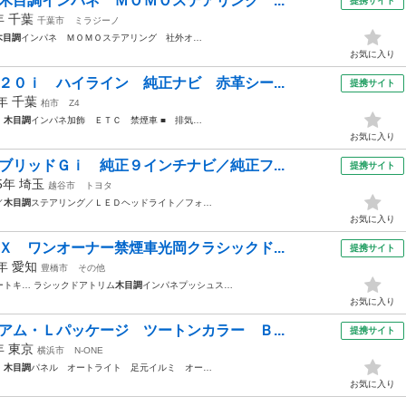
木目調インパネ ＭＯＭＯステアリング ...
提携サイト
6年
千葉
千葉市
ミラジーノ
木目調
インパネ ＭＯＭＯステアリング 社外オ…
お気に入り
２０ｉ ハイライン 純正ナビ 赤革シー...
提携サイト
6年
千葉
柏市
Z4
ル
木目調
インパネ加飾 ＥＴＣ 禁煙車 ■ 排気…
お気に入り
ブリッドＧｉ 純正９インチナビ／純正フ...
提携サイト
15年
埼玉
越谷市
トヨタ
／
木目調
ステアリング／ＬＥＤヘッドライト／フォ…
お気に入り
Ｘ ワンオーナー禁煙車光岡クラシックド...
提携サイト
3年
愛知
豊橋市
その他
ートキ… ラシックドアトリム
木目調
インパネプッシュス…
お気に入り
アム・Ｌパッケージ ツートンカラー Ｂ...
提携サイト
3年
東京
横浜市
N-ONE
Ｉ
木目調
パネル オートライト 足元イルミ オー…
お気に入り