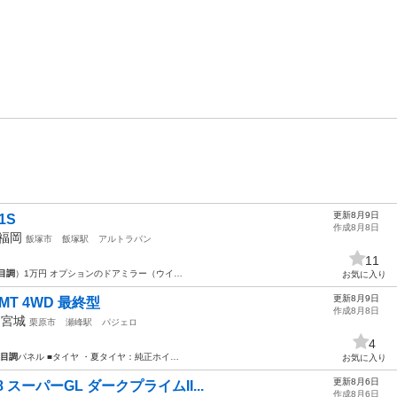
更新8月9日
1S
作成8月8日
福岡
飯塚市
飯塚駅
アルトラパン
11
目調
）1万円 オプションのドアミラー（ウイ…
お気に入り
更新8月9日
MT 4WD 最終型
作成8月8日
年
宮城
栗原市
瀬峰駅
パジェロ
4
目調
パネル ■タイヤ ・夏タイヤ：純正ホイ…
お気に入り
更新8月6日
 スーパーGL ダークプライムII...
作成8月6日