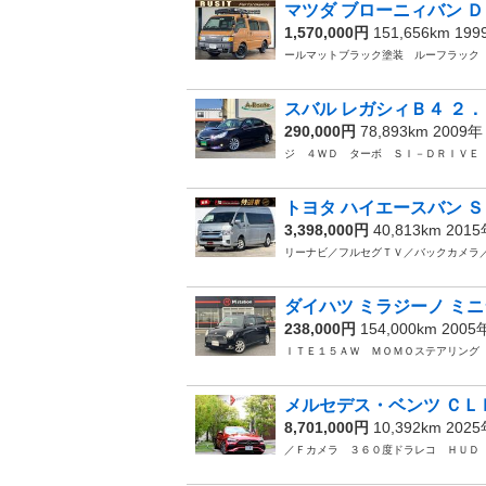
マツダ ブローニィバン Ｄ
1,570,000円
151,656km 19
ールマットブラック塗装 ルーフラッ
スバル レガシィＢ４ ２．
290,000円
78,893km 2009
ジ ４ＷＤ ターボ ＳＩ－ＤＲＩＶ
トヨタ ハイエースバン Ｓ
3,398,000円
40,813km 201
リーナビ／フルセグＴＶ／バックカメラ
ダイハツ ミラジーノ ミニ
238,000円
154,000km 200
ＩＴＥ１５ＡＷ ＭＯＭＯステアリン
メルセデス・ベンツ ＣＬＥ
8,701,000円
10,392km 202
／Ｆカメラ ３６０度ドラレコ ＨＵ