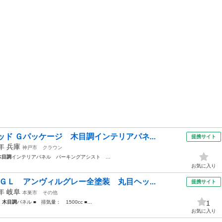
ド Ｇパッケージ 木目調インテリアパネ...
提携サイト
2年
兵庫
神戸市
クラウン
木目調
インテリアパネル パーキングアシスト …
お気に入り
ＧＬ アンヴィルグレー全塗装 丸目ヘッ...
提携サイト
7年
岐阜
本巣市
その他
ク
木目調
パネル ■ 排気量： 1500cc ■…
1
お気に入り