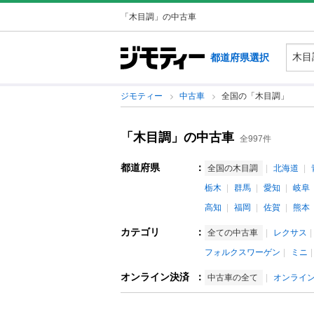
「木目調」の中古車
都道府県選択
ジモティー
中古車
全国の「木目調」
「木目調」の中古車
全997件
都道府県
：
全国の木目調
北海道
栃木
群馬
愛知
岐阜
高知
福岡
佐賀
熊本
カテゴリ
：
全ての中古車
レクサス
フォルクスワーゲン
ミニ
オンライン決済
：
中古車の全て
オンライ