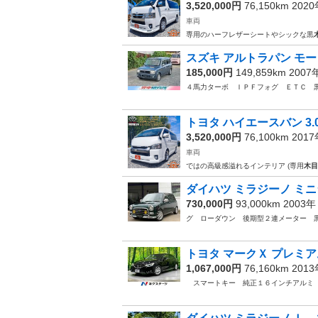
3,520,000円
76,150km 202
車両
専用のハーフレザーシートやシックな黒
スズキ アルトラパン モー
185,000円
149,859km 200
４馬力ターボ ＩＰＦフォグ ＥＴＣ 
トヨタ ハイエースバン 3.0
3,520,000円
76,100km 201
車両
ではの高級感溢れるインテリア (専用
木目
ダイハツ ミラジーノ ミニ
730,000円
93,000km 2003
グ ローダウン 後期型２連メーター 
トヨタ マークＸ プレミア
1,067,000円
76,160km 201
スマートキー 純正１６インチアル