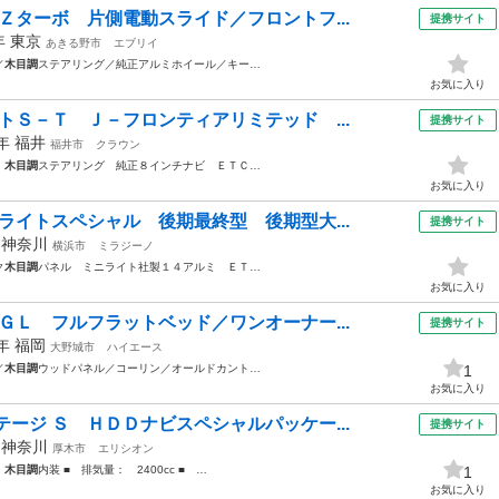
Ｚターボ 片側電動スライド／フロントフ...
提携サイト
7年
東京
あきる野市
エブリイ
／
木目調
ステアリング／純正アルミホイール／キー…
お気に入り
トＳ－Ｔ Ｊ－フロンティアリミテッド ...
提携サイト
7年
福井
福井市
クラウン
ト
木目調
ステアリング 純正８インチナビ ＥＴＣ…
お気に入り
ライトスペシャル 後期最終型 後期型大...
提携サイト
年
神奈川
横浜市
ミラジーノ
ク
木目調
パネル ミニライト社製１４アルミ ＥＴ…
お気に入り
ＧＬ フルフラットベッド／ワンオーナー...
提携サイト
2年
福岡
大野城市
ハイエース
／
木目調
ウッドパネル／コーリン／オールドカント…
1
お気に入り
ージ Ｓ ＨＤＤナビスペシャルパッケー...
提携サイト
年
神奈川
厚木市
エリシオン
ト
木目調
内装 ■ 排気量： 2400cc ■ …
1
お気に入り