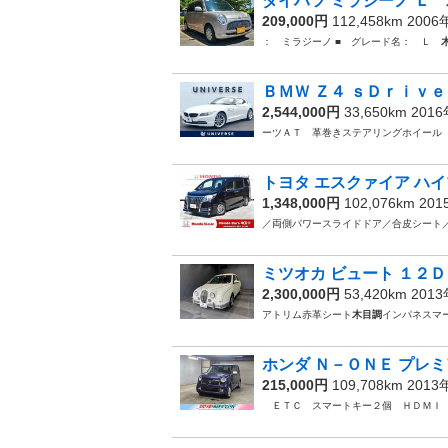
ダイハツ ミラジーノ Ｌ 
209,000円
112,458km 200
： ミラジーノ ■ グレード名： Ｌ
ＢＭＷ Ｚ４ ｓＤｒｉｖｅ
2,544,000円
33,650km 201
ーツＡＴ 革巻きステアリングホイー
トヨタ エスクァイア ハイ
1,348,000円
102,076km 20
／両側パワースライドドア／合皮シート
ミツオカ ビュート １２Ｄ
2,300,000円
53,420km 201
アトリム赤革シート
木目調
インパネスマ
ホンダ Ｎ－ＯＮＥ プレミ
215,000円
109,708km 201
ＥＴＣ スマートキー２個 ＨＤＭ