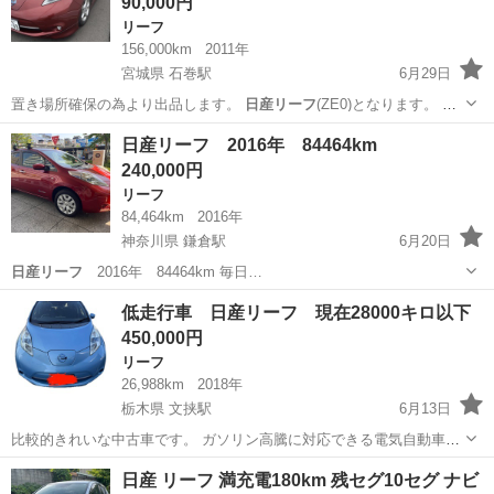
90,000円
リーフ
156,000km
2011年
宮城県 石巻駅
6月29日
置き場所確保の為より出品します。
日産リーフ
(ZE0)となります。 通
勤で使用し…
宮城
石巻市
石巻駅
リーフ
日産リーフ 2016年 84464km
240,000円
リーフ
84,464km
2016年
神奈川県 鎌倉駅
6月20日
日産リーフ
2016年 84464km 毎日…
神奈川
鎌倉市
鎌倉駅
リーフ
日産リーフ
低走行車 日産リーフ 現在28000キロ以下
450,000円
リーフ
26,988km
2018年
栃木県 文挟駅
6月13日
比較的きれいな中古車です。 ガソリン高騰に対応できる電気自動車で
す。 静かでかそくもいいです。 売れるまで乗るので、距離は増えま
栃木
宇都宮市
文挟駅
リーフ
日産リーフ
日産 リーフ 満充電180km 残セグ10セグ ナビ
す。 前方に左右に凹み、サビがありますが、走行には問題なく9ヶ月