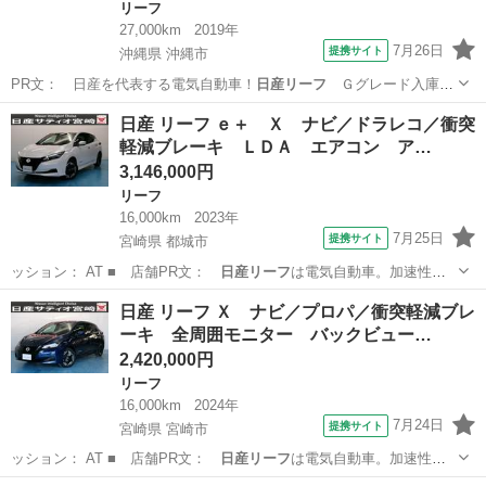
リーフ
27,000km
2019年
7月26日
提携サイト
沖縄県 沖縄市
PR文： 日産を代表する電気自動車！
日産リーフ
Ｇグレード入庫し
ました！！ ■ 修…
沖縄
沖縄市
リーフ
日産 リーフ ｅ＋ Ｘ ナビ／ドラレコ／衝突
軽減ブレーキ ＬＤＡ エアコン ア…
3,146,000円
リーフ
16,000km
2023年
7月25日
提携サイト
宮崎県 都城市
ッション： AT ■ 店舗PR文：
日産リーフ
は電気自動車。加速性
能。操縦安定性。…
宮崎
都城市
リーフ
日産 リーフ Ｘ ナビ／プロパ／衝突軽減ブレ
ーキ 全周囲モニター バックビュー…
2,420,000円
リーフ
16,000km
2024年
7月24日
提携サイト
宮崎県 宮崎市
ッション： AT ■ 店舗PR文：
日産リーフ
は電気自動車。加速性
能。操縦安定性。…