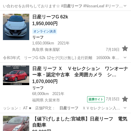
い合わせをお待ちしております☆ #
日産リーフ
#NissanLeaf #リーフ
…
福岡
柳川市
リーフ
日産リーフ
日産リーフG 62k
1,950,000円
オンライン決済
リーフ
1,650,006km
2021年
鳥取県 御来屋駅
7月19日
令和3年式 リーフG 62k 12セグ(欠け無し) 走行距離 165000k 車
検 令和10年6月 タイヤ 25製 9分山 内装 外装共に年式相応の
鳥取
西伯郡
御来屋駅
リーフ
日産 リーフ Ｘ Ｖセレクション ワンオーナ
使用感はありますが問題になる様な箇所は見あたりません。 走行距離
ー車・認定中古車 全周囲カメラ シ…
→写真5枚...
1,070,000円
リーフ
68,000km
2021年
7月15日
提携サイト
福岡県 久留米市
ッション： AT ■ 店舗PR文：
日産リーフ
ＸＶセレクション入荷
しました。メモ…
福岡
久留米市
リーフ
【値下げしました:宮城県】日産リーフ 電気
自動車