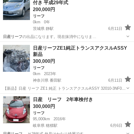
付き 平成29年式
走れました。 乗り換えを検討...
200,000円
リーフ
0km
0年
茨城県 静駅
6月11日
日産リーフ
の出品になります。現在抹消中になりま…
茨城
東茨城郡
静駅
リーフ
日産リーフZE1純正トランスアクスルASSY
新品
300,000円
リーフ
0km
2023年
神奈川県 番田駅
6月11日
【新品】日産 リーフ ZE1 純正 トランスアクスルASSY 32010-3NF0B
OEM 日産純正 トランスアクスルASSYです。 品番：32010-3NF0B コ
神奈川
相模原市
番田駅
リーフ
日産 リーフ 2年車検付き
ード：3NF0B 新品・未使用品となります。 D...
300,000円
リーフ
95,000km
2016年
岐阜県 穂積駅
6月6日
日産リーフ
Ｈ28年式 外見はかなり綺麗です…