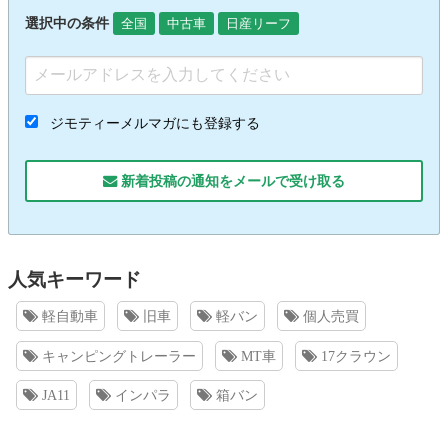
選択中の条件
全国
中古車
日産リーフ
ジモティーメルマガにも登録する
新着投稿の通知をメールで受け取る
人気キーワード
軽自動車
旧車
軽バン
個人売買
キャンピングトレーラー
MT車
17クラウン
JA11
インパラ
箱バン