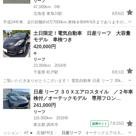
リーフ
47,000km
0年
北海道 東旭川駅
8月6日
平成24年車、走行距離約4万7000km,車検令和9年9月までありますので
名義変更後すぐ乗れます。 自動車税も支払い済みですので、お得で
北海道
旭川市
東旭川駅
リーフ
土日限定！電気自動車 日産リーフ 大容量
す。 満充電でメーター上で約100km走行可能です。 ガソリンが高い
モデル 車検つき
今、通勤や買物などの...
420,000円
リーフ
23,000km
2016年
千葉県 松戸駅
8月1日
ご覧いただきありがとうございます！ 電気自動車 日産 リーフ 30kWh
X の出品です。 現在バッテリーは10セグです。 走行距離は約2万kmと
千葉
松戸市
松戸駅
リーフ
電気自動車
日産 リーフ ３０Ｘエアロスタイル ／２年車
低走行で、現在も走行快調です！ 満充電時のメーター表示で約180...
検付／オーテックモデル 専用フロン…
241,000円
リーフ
116,000km
2016年
7月23日
提携サイト
東京都 調布市
ッション： AT ■ 店舗PR文：
日産リーフ
オーテックエアロ入荷