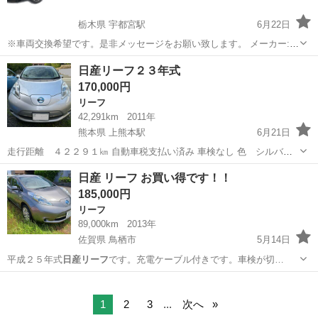
栃木県 宇都宮駅
6月22日
※車両交換希望です。是非メッセージをお願い致します。 メーカー:日
産 車名:リーフ グレード:G バッテリー容量:24kwh 年式:H25年9月 走
栃木
宇都宮市
宇都宮駅
リーフ
日産リーフ
日産リーフ２３年式
行:12.7万km 色:ブラック 車検: なし 定員:5人乗り 駆動:2...
170,000円
リーフ
42,291km
2011年
熊本県 上熊本駅
6月21日
走行距離 ４２２９１㎞ 自動車税支払い済み 車検なし 色 シルバー
現状でのお渡しとなりますので、現車確認をお願いいたします。 名義
熊本
熊本市
上熊本駅
リーフ
日産リーフ
日産 リーフ お買い得です！！
変更は購入者様にてお願いいたします。 エンジン始動用バッ...
185,000円
リーフ
89,000km
2013年
佐賀県 鳥栖市
5月14日
平成２５年式
日産リーフ
です。充電ケーブル付きです。車検が切…
佐賀
鳥栖市
リーフ
お買い得
1
2
3
...
次へ