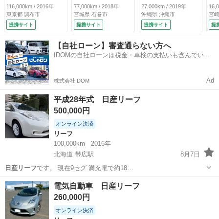
ロントエアロバンパ
車 エマ－ジェンシ
き】日産コネクトナ
ン
116,000km / 2016年
77,000km / 2018年
27,000km / 2019年
16,
ー＋デイライト 専
－ブレ－キ フルセ
ビ／アラウンドビュ
ビ
東京都 調布市
宮城県 石巻市
沖縄県 沖縄市
宮崎
用１７インチアル
グテレビ バックカ
ーモニター、ＥＴ
Ｅ
提携サイト
提携サイト
提携サイト
提
ミ クルコン ＬＥ
メラ クルーズコン
Ｃ、純正ドライブレ
ド
Ｄヘッドランプ 純
トロール ＥＴＣ
コーダー、シートヒ
ー
【自社ローン】審査通らない方へ
正ナビ ７セグメン
ＬＥＤライト フル
ーター【防錆未施
リ
IDOMの自社ローンは税金・車検の支払いも含んでいる
ト９５％充電時１３
オートエアコン レ
工】 （車検整備
ビ
ので毎月の支払額は一定
６ｋｍ確認済 （な
ーンキープ 記録簿
付）
バ
し）
（検9.5）
ー
Ad
株式会社IDOM
検
平成28年式 日産リーフ
500,000円
オンライン決済
リーフ
100,000km
2016年
北海道 帯広駅
8月7日
日産リーフ
です。 現在9セグ 満充電で約18…
北海道
帯広市
帯広駅
リーフ
電気自動車 日産リーフ
260,000円
オンライン決済