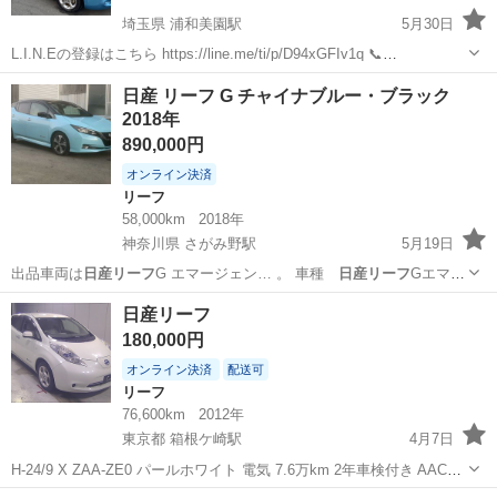
埼玉県 浦和美園駅
5月30日
L.I.N.Eの登録はこちら https://line.me/ti/p/D94xGFIv1q 📞
080.5374.2000 気軽にお問い合わせ下さい ＊値引き交渉は一切受けま
埼玉
さいたま市
浦和美園駅
リーフ
日産リーフ
日産 リーフ G チャイナブルー・ブラック
せん。 [車両情報] ・車名 日産...
2018年
890,000円
オンライン決済
リーフ
58,000km
2018年
神奈川県 さがみ野駅
5月19日
出品車両は
日産リーフ
G エマージェン… 。 車種
日産リーフ
Gエマー
ジェンシ…
神奈川
綾瀬市
さがみ野駅
リーフ
チャイナブルー
日産リーフ
180,000円
オンライン決済
配送可
リーフ
76,600km
2012年
東京都 箱根ケ崎駅
4月7日
H-24/9 X ZAA-ZE0 パールホワイト 電気 7.6万km 2年車検付き AAC
FAT PS, PW, ABS, AB, AW ETC