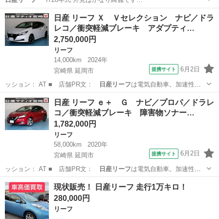
岐阜
岐阜市
穂積駅
リーフ
日産リーフ
日産 リーフ Ｘ Ｖセレクション ナビ／ドラ
レコ／衝突軽減ブレーキ アダプティ…
2,750,000円
リーフ
14,000km
2024年
6月2日
提携サイト
宮崎県 延岡市
ッション： AT ■ 店舗PR文：
日産リーフ
は電気自動車。加速性
能。操縦安定性。…
宮崎
延岡市
リーフ
日産 リーフ ｅ＋ Ｇ ナビ／プロパ／ドラレ
コ／衝突軽減ブレーキ 障害物ソナー…
1,782,000円
リーフ
58,000km
2020年
6月2日
提携サイト
宮崎県 延岡市
ッション： AT ■ 店舗PR文：
日産リーフ
は電気自動車。加速性
能。操縦安定性。…
宮崎
延岡市
リーフ
現状販売！ 日産リーフ 走行1万キロ！
280,000円
リーフ