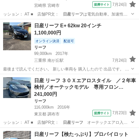
7月24日
提携サイト
宮崎県 宮崎市
ッション： AT ■ 店舗PR文：
日産リーフ
は電気自動車。加速性
能。操縦安定性。…
宮崎
宮崎市
リーフ
日産リーフ E+ 62kw 20インチ
1,100,000円
オンライン決済
配送可
リーフ
99,000km
2017年
三重県 南が丘駅
7月24日
最後まで読んでください。 新しい車両を 購入したので 出品です。 最
新マップ2026年4月版 ABS モーター制御等のCPU最新アップデート済
三重
津市
南が丘駅
リーフ
日産 リーフ ３０Ｘエアロスタイル ／２年車
み ワンオーナー中古購入です。 高速道路快速です。 修復歴は無いと
検付／オーテックモデル 専用フロン…
思います。 ...
241,000円
リーフ
116,000km
2016年
7月23日
提携サイト
東京都 調布市
ッション： AT ■ 店舗PR文：
日産リーフ
オーテックエアロ入荷
しました！人気…
東京
調布市
リーフ
日産リーフ【検たっぷり】プロパイロット