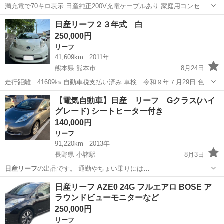
満充電で70キロ表示 日産純正200V充電ケーブルあり 家庭用コンセン
トで充電できる仕様のアース付きコードありますので出先の友人宅で
兵庫
揖保郡
網干駅
リーフ
電気自動車
日産リーフ２３年式 白
も充電可能です 電気自動車なのでオイル交換必要なし シートヒーター
250,000円
あり運転席 助手席 日...
リーフ
41,609km
2011年
熊本県 熊本市
8月24日
走行距離 41609㎞ 自動車税支払い済み 車検 令和９年７月29日 色
ホワイト 現状でのお渡しとなりますので、現車確認をお願いいたしま
熊本
熊本市
リーフ
日産リーフ
【電気自動車】日産 リーフ Gクラス(ハイ
す。 名義変更は購入者様にてお願いいたします。 内...
グレード) シートヒーター付き
140,000円
リーフ
91,220km
2013年
長野県 小諸駅
8月3日
日産リーフ
の出品です。 通勤やちょい乗りには…
長野
小諸市
小諸駅
リーフ
電気自動車
日産リーフ AZE0 24G フルエアロ BOSE ア
ラウンドビューモニターなど
250,000円
リーフ