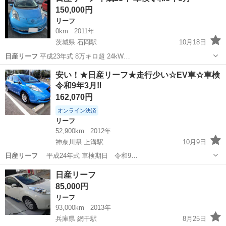
150,000円
リーフ
0km
2011年
茨城県 石岡駅
10月18日
日産リーフ
平成23年式 8万キロ超 24kW…
茨城
石岡市
石岡駅
リーフ
日産リーフ
安い！★日産リーフ★走行少い☆EV車☆車検
令和9年3月‼️
162,070円
オンライン決済
リーフ
52,900km
2012年
神奈川県 上溝駅
10月9日
日産リーフ
平成24年式 車検期日 令和9…
神奈川
相模原市
上溝駅
リーフ
200V
日産リーフ
85,000円
リーフ
93,000km
2013年
兵庫県 網干駅
8月25日