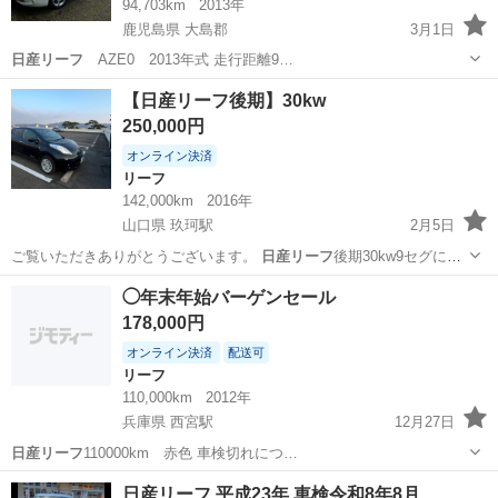
94,703km
2013年
鹿児島県 大島郡
3月1日
日産リーフ
AZE0 2013年式 走行距離9…
鹿児島
大島郡
リーフ
日産リーフ
【日産リーフ後期】30kw
250,000円
オンライン決済
リーフ
142,000km
2016年
山口県 玖珂駅
2月5日
ご覧いただきありがとうございます。
日産リーフ
後期30kw9セグにな
ります。 写真…
山口
岩国市
玖珂駅
リーフ
車両
◯年末年始バーゲンセール
178,000円
オンライン決済
配送可
リーフ
110,000km
2012年
兵庫県 西宮駅
12月27日
日産リーフ
110000km 赤色 車検切れにつ…
兵庫
西宮市
西宮駅
リーフ
日産リーフ
日産リーフ 平成23年 車検令和8年8月