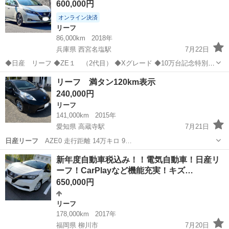
600,000円
オンライン決済
リーフ
86,000km
2018年
兵庫県 西宮名塩駅
7月22日
◆日産 リーフ ◆ZE１ （2代目） ◆Xグレード ◆10万台記念特別仕
様車 ◆車検・令和10年２月まで ◆距離 約86,000㎞ ◆ブリリアント
兵庫
西宮市
西宮名塩駅
リーフ
プロパイロット
リーフ 満タン120km表示
ホワイトパール ◆１２満セグ（セグ欠けナシ） ☆プロパイロット
240,000円
（1.0） ...
リーフ
141,000km
2015年
愛知県 高蔵寺駅
7月21日
日産リーフ
AZE0 走行距離 14万キロ 9…
愛知
春日井市
高蔵寺駅
リーフ
新年度自動車税込み！！電気自動車！日産リ
ーフ！CarPlayなど機能充実！キズ…
650,000円
リーフ
178,000km
2017年
福岡県 柳川市
7月20日