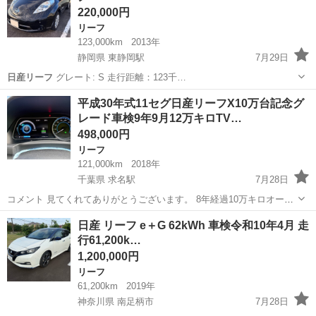
220,000円
リーフ
123,000km
2013年
静岡県 東静岡駅
7月29日
日産リーフ
グレート: S 走行距離：123千…
静岡
静岡市
東静岡駅
リーフ
平成30年式11セグ日産リーフX10万台記念グ
レード車検9年9月12万キロTV…
498,000円
リーフ
121,000km
2018年
千葉県 求名駅
7月28日
コメント 見てくれてありがとうございます。 8年経過10万キロオーバ
ーの中古電気自動車ですのでご理解の上 入札をお願いします。2週間
千葉
東金市
求名駅
リーフ
日産 リーフ e＋G 62kWh 車検令和10年4月 走
以内の名義変更をお願いします。 平成30年式リーフX10万台記念車に
行61,200k…
なります。 走行距...
1,200,000円
リーフ
61,200km
2019年
神奈川県 南足柄市
7月28日