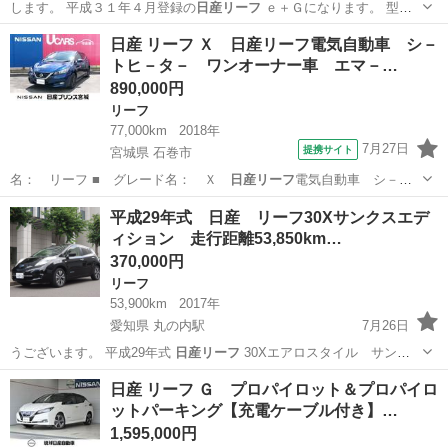
します。 平成３１年４月登録の
日産リーフ
ｅ＋Ｇになります。 型式
はＺ…
神奈川
南足柄市
リーフ
日産 リーフ Ｘ 日産リーフ電気自動車 シ－
トヒ－タ－ ワンオーナー車 エマ－…
890,000円
リーフ
77,000km
2018年
7月27日
提携サイト
宮城県 石巻市
名： リーフ ■ グレード名： Ｘ
日産リーフ
電気自動車 シ－ト
ヒ－タ－ ワンオー…
宮城
石巻市
リーフ
平成29年式 日産 リーフ30Xサンクスエデ
ィション 走行距離53,850km…
370,000円
リーフ
53,900km
2017年
愛知県 丸の内駅
7月26日
うございます。 平成29年式
日産リーフ
30Xエアロスタイル サンク
スエデ…
愛知
名古屋市
丸の内駅
リーフ
走行距離
日産 リーフ Ｇ プロパイロット＆プロパイロ
ットパーキング【充電ケーブル付き】…
1,595,000円