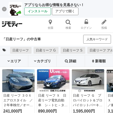
アプリならお得な情報を見逃さない！
インストール
アプリで開く
全国
検索
ログイン
投稿
「日産リーフ」の中古車
人気キーワード
日産リーフ
日産リーフ G
日産リーフ S
日産リーフ ア
エリア
カテゴリ
詳細
新着順
日産 リーフ ３０Ｘ
日産 リーフ Ｘ 日
日産 リーフ Ｇ プ
日
エアロスタイル ／
産リーフ電気自動
ロパイロット＆プロ
Ｘ
２年車検付／オーテ
車 シ－トヒ－タ
パイロットパーキン
／
ックモデル 専用フ
－ ワンオーナー
グ【充電ケーブル付
キ
241,000円
890,000円
1,595,000円
3,