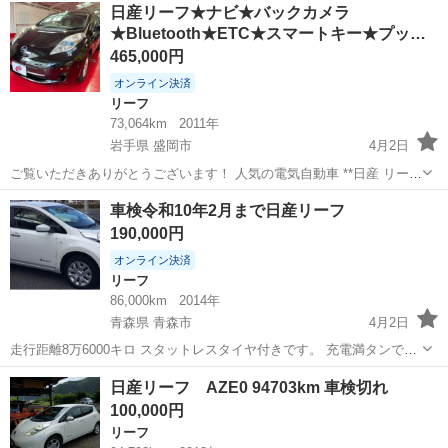
東京
西多摩郡
箱根ケ崎駅
リーフ
日産リーフ
日産リーフ★ナビ★バックカメラ
★Bluetooth★ETC★スマートキー★プッ…
465,000円
オンライン決済
リーフ
73,064km
2011年
岩手県 盛岡市
4月2日
ご覧いただきありがとうございます！ 人気の電気自動車 **日産 リーフ
（平成23年11月式）**入庫しました！ EVならではの静かな走行と、ガ
岩手
盛岡市
リーフ
日産リーフ
車検令和10年2月まで日産リーフ
ソリン不要で経済的な1台です。 通勤や普段使いにもおすすめのお車
190,000円
で...
オンライン決済
リーフ
86,000km
2014年
青森県 青森市
4月2日
走行距離8万6000キロ スタットレスタイヤ付きです。 充電満タンで
140km走行可能です。 ディーラーにてメンテナンス 機関はモーター、
青森
青森市
リーフ
走行距離
日産リーフ AZE0 94703km 車検切れ
ミッションに不具合は感じられず機関良好です。 掲載時車検ギリギリ
100,000円
で19万でお出しして...
リーフ