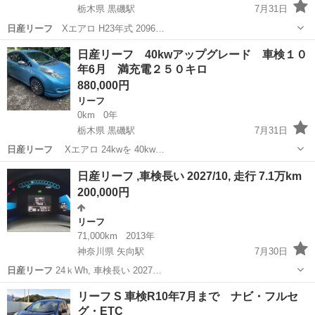
栃木県 黒磯駅
7月31日
日産リーフ
Xエアロ H23年式 2096…
栃木
那須塩原市
黒磯駅
リーフ
日産リーフ
日産リーフ 40kwアップグレード 車検１０
年6月 満充電２５０キロ
880,000円
リーフ
0km
0年
栃木県 黒磯駅
7月31日
日産リーフ
Xエアロ 24kwを 40kw…
栃木
那須塩原市
黒磯駅
リーフ
日産リーフ ,車検長い 2027/10, 走行 7.1万km
200,000円
リーフ
71,000km
2013年
神奈川県 矢向駅
7月30日
日産リーフ
24ｋWh, 車検長い 2027…
神奈川
川崎市
矢向駅
リーフ
リーフ S 車検R10年7月まで ナビ・フルセ
グ・ETC