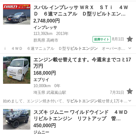
■ 排気量： 6…
埼玉
草加市
エブリイ
スバル インプレッサ ＷＲＸ ＳＴｉ ４Ｗ
Ｄ ６速マニュアル Ｄ型リビルトエン…
2,748,000円
インプレッサ
113,392km
2013年
8月1日
提携サイト
群馬県 高崎市
ｉ ４ＷＤ ６速マニュアル Ｄ型
リビルトエンジン
オーバーホー
ル済エンジン １オ…
群馬
高崎市
インプレッサ
エンジン載せ替えてます。今週末までコミ17
万円
168,000円
エブリイ
10,000km
0年
埼玉県 武蔵嵐山駅
7月31日
始めまして、エンジン焼き付いて、
リビルトエンジン
載せ替え1万キロ
乗った時にフロン…
埼玉
比企郡
武蔵嵐山駅
エブリイ
スズキ ジムニー ワイルドウインド ４ＷＤ
リビルトエンジン リフトアップ 管…
450,000円
ジムニー