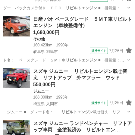
ダー バックカメラ付き ＥＴＣ
リビルトエンジン
■ 排気量：
660cc ■ …
神奈川
藤沢市
その他
日産 パオ ベースグレード ５ＭＴ車リビルト
エンジン （車検整備付）
1,680,000円
その他
160,423km
1990年
7月26日
提携サイト
岐阜県 羽島市
ド名： ベースグレード ５ＭＴ車
リビルトエンジン
■ 排気量：
1000cc ■…
岐阜
羽島市
その他
スズキ ジムニー リビルトエンジン載せ替
え リフトアップ 外マフラー ウッド…
550,000円
ジムニー
188,000km
1993年
7月26日
提携サイト
埼玉県 入間市
ジムニー ■ グレード名：
リビルトエンジン
載せ替え リフト
アップ 外マフラ…
埼玉
入間市
ジムニー
スズキ ジムニー ランドベンチャー リフトア
ップ車両 全塗装済み リビルトエン…