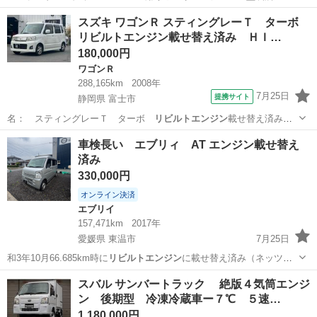
インチリフトアップ…
大阪
羽曳野市
ジムニー
スズキ ワゴンＲ スティングレーＴ ターボ
リビルトエンジン載せ替え済み ＨＩ…
180,000円
ワゴンＲ
288,165km
2008年
7月25日
提携サイト
静岡県 富士市
名： スティングレーＴ ターボ
リビルトエンジン
載せ替え済み
ＨＩＤ スマートキ…
静岡
富士市
ワゴンＲ
車検長い エブリィ AT エンジン載せ替え
済み
330,000円
オンライン決済
エブリイ
157,471km
2017年
愛媛県 東温市
7月25日
和3年10月66.685km時に
リビルトエンジン
に載せ替え済み（ネッツト
ヨタ） …
愛媛
東温市
エブリイ
エンジン
スバル サンバートラック 絶版４気筒エンジ
ン 後期型 冷凍冷蔵車ー７℃ ５速…
1,180,000円