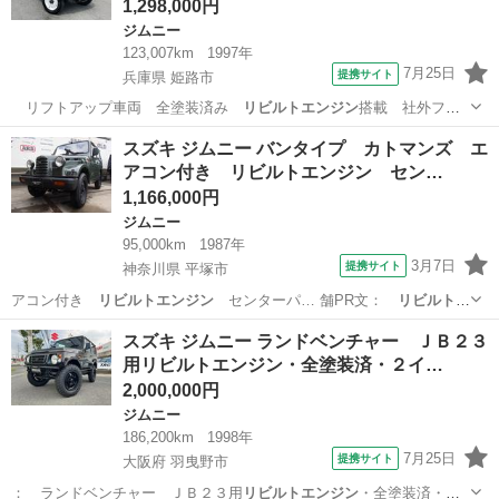
1,298,000円
ジムニー
123,007km
1997年
7月25日
提携サイト
兵庫県 姫路市
リフトアップ車両 全塗装済み
リビルトエンジン
搭載 社外フロ
ントグリル 前後バ…
兵庫
姫路市
ジムニー
スズキ ジムニー バンタイプ カトマンズ エ
アコン付き リビルトエンジン セン…
1,166,000円
ジムニー
95,000km
1987年
3月7日
提携サイト
神奈川県 平塚市
アコン付き
リビルトエンジン
センターパ… 舗PR文：
リビルトエ
ンジン
オルタネー…
神奈川
平塚市
ジムニー
スズキ ジムニー ランドベンチャー ＪＢ２３
用リビルトエンジン・全塗装済・２イ…
2,000,000円
ジムニー
186,200km
1998年
7月25日
提携サイト
大阪府 羽曳野市
： ランドベンチャー ＪＢ２３用
リビルトエンジン
・全塗装済・２