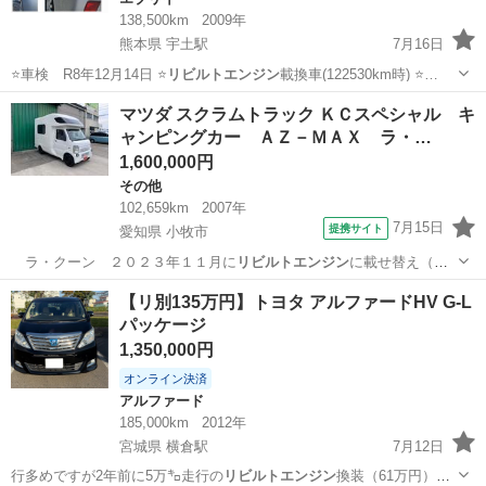
138,500km
2009年
熊本県 宇土駅
7月16日
⭐車検 R8年12月14日 ⭐
リビルトエンジン
載換車(122530km時) ⭐…
熊本
宇土市
宇土駅
エブリイ
マツダ スクラムトラック ＫＣスペシャル キ
ャンピングカー ＡＺ－ＭＡＸ ラ・…
1,600,000円
その他
102,659km
2007年
7月15日
提携サイト
愛知県 小牧市
ラ・クーン ２０２３年１１月に
リビルトエンジン
に載せ替え（約
９０，０００ｋｍ時…
愛知
小牧市
その他
【リ別135万円】トヨタ アルファードHV G-L
パッケージ
1,350,000円
オンライン決済
アルファード
185,000km
2012年
宮城県 横倉駅
7月12日
行多めですが2年前に5万㌔走行の
リビルトエンジン
換装（61万円）し