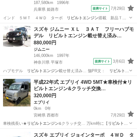
187,580km
1996年
7月29日
提携サイト
兵庫県 姫路市
インド ５ＭＴ ４ＷＤ ターボ
リビルトエンジン
搭載 新品ＴＯ
ＹＯ製オープンカン…
兵庫
姫路市
ジムニー
スズキ ジムニー ＸＬ ３ＡＴ フリーハブモ
デル リビルトエンジン載せ替え済み…
880,000円
ジムニー
146,000km
1997年
3月6日
提携サイト
神奈川県 平塚市
ハブモデル
リビルトエンジン
載せ替え済み… 舗PR文：
リビルトエ
ンジン
載せ替え フ…
神奈川
平塚市
ジムニー
平成22年式 エブリイ 4WD 5MT★車検付★リ
ビルトエンジン&クラッチ交換…
320,000円
エブリイ
0km
0年
宮崎県 西都市
7月29日
車検残長い★
リビルトエンジン
&クラッチ交… 万km時に【
リビルトエ
ンジン
】に積み替え…
宮崎
西都市
エブリイ
リビルトエンジン
スズキ エブリイ ジョインターボ ４ＷＤ タ