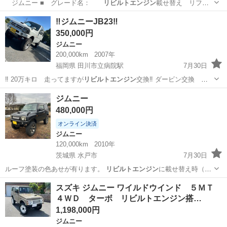
ジムニー ■ グレード名：
リビルトエンジン
載せ替え リフト
アップ 外マフラ…
埼玉
入間市
ジムニー
‼️ジムニーJB23‼️
350,000円
ジムニー
200,000km
2007年
福岡県 田川市立病院駅
7月30日
‼️ 20万キロ 走ってますが
リビルトエンジン
交換‼️ ダービン交換 し
てま…
福岡
田川市
田川市立病院駅
ジムニー
ジムニー
480,000円
オンライン決済
ジムニー
120,000km
2010年
茨城県 水戸市
7月30日
ルーフ塗装の色あせが有ります。
リビルトエンジン
に載せ替え時（車
両購入時） エン…
茨城
水戸市
ジムニー
スズキ ジムニー ワイルドウインド ５ＭＴ
４ＷＤ ターボ リビルトエンジン搭…
1,198,000円
ジムニー