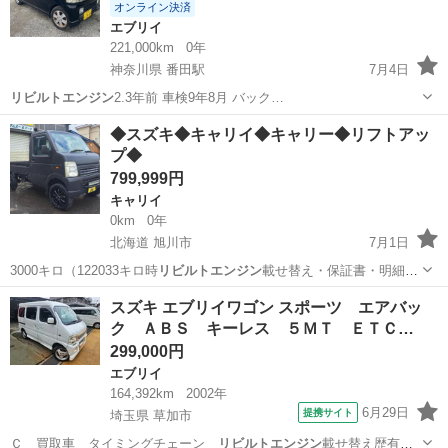
オンライン決済
エブリイ
221,000km
0年
神奈川県 番田駅
7月4日
リビルトエンジン
2.3年前 車検9年8月 バック…
神奈川
愛甲郡
番田駅
エブリイ
◆スズキ◆キャリイ◆キャリー◆リフトアッ
プ◆
799,999円
キャリイ
0km
0年
北海道 旭川市
7月1日
3000キロ（122033キロ時
リビルトエンジン
載せ替え・保証書・明細付
き） …
北海道
旭川市
キャリイ
エレメント
スズキ エブリイワゴン スポーツ エアバッ
ク ＡＢＳ キーレス ５ＭＴ ＥＴＣ…
299,000円
エブリイ
164,392km
2002年
6月29日
提携サイト
埼玉県 草加市
Ｃ 買取車 タイミングチェーン
リビルトエンジン
載せ替え歴有。