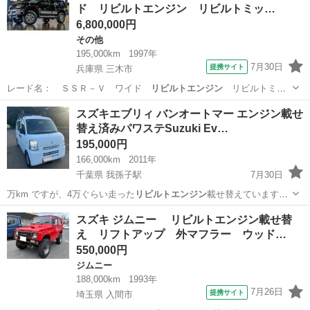
ド リビルトエンジン リビルトミッ…
6,800,000円
その他
195,000km
1997年
7月30日
提携サイト
兵庫県 三木市
レード名： ＳＳＲ－Ｖ ワイド
リビルトエンジン
リビルトミッ
ション搭載 純正新…
兵庫
三木市
その他
スズキエブリィ バンオートマー エンジン載せ
替え済みパワステSuzuki Ev…
195,000円
166,000km
2011年
千葉県 我孫子駅
7月30日
万km ですが、4万ぐらい走った
リビルトエンジン
載せ替えています。
調子良好です。…
千葉
我孫子市
我孫子駅
スズキ
スズキ ジムニー リビルトエンジン載せ替
え リフトアップ 外マフラー ウッド…
550,000円
ジムニー
188,000km
1993年
7月26日
提携サイト
埼玉県 入間市