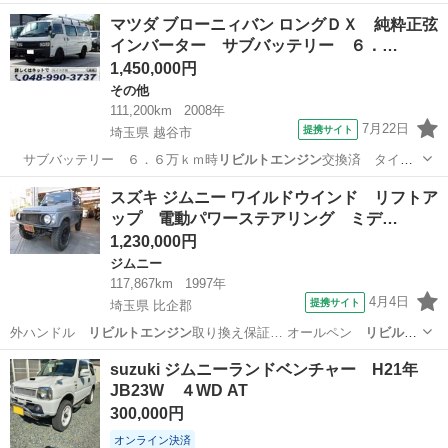
ンチリフトアップ・…
大阪
羽曳野市
ジムニー
マツダ ブローニィバン ロングＤＸ 純粋正弦
インバーター サブバッテリー ６．…
1,450,000円
その他
111,200km
2008年
7月22日
提携サイト
埼玉県 越谷市
サブバッテリー ６．６万ｋｍ時
リビルトエンジン
交換済 タイベ
ル済 前後同タイヤ…
埼玉
越谷市
その他
スズキ ジムニー ワイルドウインド リフトア
ップ 電動パワーステアリング ミデ…
1,230,000円
ジムニー
117,867km
1997年
4月4日
提携サイト
埼玉県 比企郡
外ハンドル
リビルトエンジン
取り換え保証… オールペン
リビルト
エンジン
取換保証書２…
埼玉
比企郡
ジムニー
suzuki ジムニーランドベンチャー H21年
JB23W ４WD AT
300,000円
オンライン決済