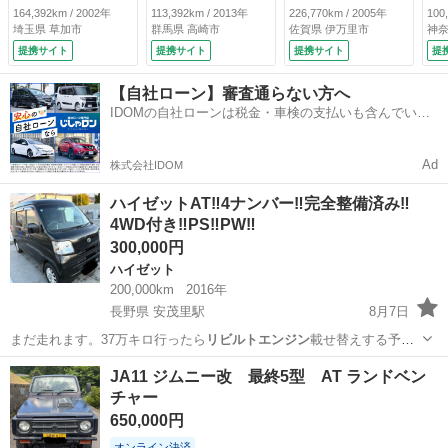
ＥＴＣ 買取車 タ
ルトエンジン オー
プ 管轄内即日 キ
済
164,392km / 2002年
113,392km / 2013年
226,770km / 2005年
100
イミングチェーン
バーホール済エンジ
ーレスエントリー
ー
埼玉県 草加市
群馬県 高崎市
佐賀県 伊万里市
神奈
リビルトエンジン載
ン １オーナ 禁煙
シートヒーター Ａ
ー
提携サイト
提携サイト
提携サイト
提
せ替え歴有。 （検
車 ブレンボキャリ
Ｔ ＡＢＳ ルーフ
４
9.2）
パー ＳＴＩ１８イ
レール アルミホイ
レ
【自社ローン】審査通らない方へ
ンチＡＷ ＳＩ－Ｄ
ール 衝突安全ボデ
み
IDOMの自社ローンは税金・車検の支払いも含んでいる
ＲＩＶＥ Ｃ．ＤＩ
ィ エアコン （検
ミ
ので毎月の支払額は一定
ＦＦ セミバケット
9.3）
Ｈ
シート 大型リアス
ル 
Ad
株式会社IDOM
ポイラー （検8.10）
ハイゼットAT‼️4ナンバー‼️完全整備済み‼️
4WD付き‼️PS‼️PW‼️
300,000円
ハイゼット
200,000km
2016年
長野県 安茂里駅
8月7日
まだ走れます。37万キロ行ったら
リビルトエンジン
載せ替えする予定
です。通勤使用し…
長野
長野市
安茂里駅
ハイゼット
走行距離
JA11 ジムニー改 最終5型 AT ランドベン
チャー
650,000円
オンライン決済