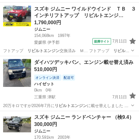
ておりますので…
宮城
角田市
横倉駅
アルファード
スズキ ジムニー ワイルドウインド ＴＢ ３
インチリフトアップ リビルトエンジ…
エグゼクティブパワーシート
1,790,000円
ジムニー
154,068km
1997年
7月11日
提携サイト
愛媛県 伊予郡
フトアップ
リビルトエンジン
交換済み Ｍ… フトアップ
リビルト
エンジン
交換済 入庫…
愛媛
伊予郡
ジムニー
ダイハツデッキバン、エンジン載せ替え済み
510,000円
オンライン決済
配送可
ハイゼット
0km
0年
三重県 津駅
7月11日
20万キロですが2026年7月に
リビルトエンジン
に載せ替えしました ラ
ジエーター…
三重
津市
津駅
ハイゼット
スズキ ジムニー ランドベンチャー （検9.4）
300,000円
ジムニー
170,591km
2003年