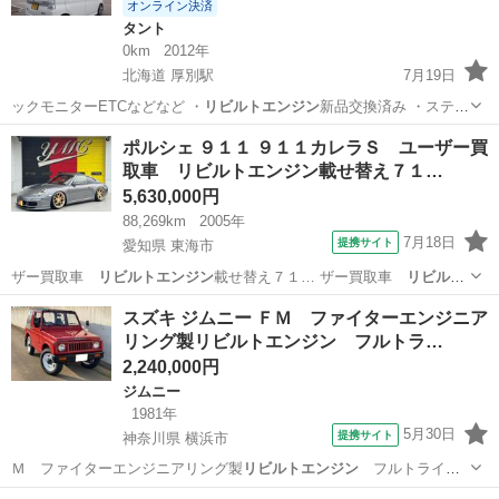
オンライン決済
タント
0km
2012年
北海道 厚別駅
7月19日
ックモニターETCなどなど ・
リビルトエンジン
新品交換済み ・ステア
リングラ…
北海道
札幌市
厚別駅
タント
ポルシェ ９１１ ９１１カレラＳ ユーザー買
取車 リビルトエンジン載せ替え７１…
5,630,000円
88,269km
2005年
7月18日
提携サイト
愛知県 東海市
ザー買取車
リビルトエンジン
載せ替え７１… ザー買取車
リビルト
エンジン
載せ替え７１…
愛知
東海市
その他
スズキ ジムニー ＦＭ ファイターエンジニア
リング製リビルトエンジン フルトラ…
2,240,000円
ジムニー
1981年
5月30日
提携サイト
神奈川県 横浜市
Ｍ ファイターエンジニアリング製
リビルトエンジン
フルトライグ
ニッション換装 ミ…
神奈川
横浜市
ジムニー