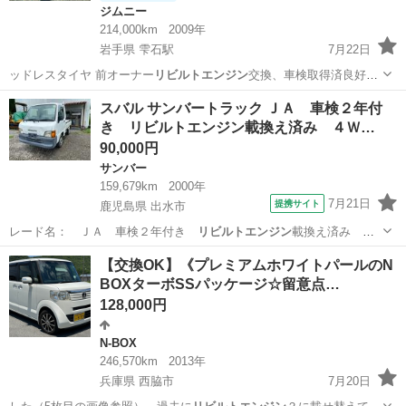
ジムニー
214,000km
2009年
岩手県 雫石駅
7月22日
ッドレスタイヤ 前オーナー
リビルトエンジン
交換、車検取得済良好状
態です。 …
岩手
岩手郡
雫石駅
ジムニー
スバル サンバートラック ＪＡ 車検２年付
き リビルトエンジン載換え済み ４Ｗ…
90,000円
サンバー
159,679km
2000年
7月21日
提携サイト
鹿児島県 出水市
レード名： ＪＡ 車検２年付き
リビルトエンジン
載換え済み ４
ＷＤ エアコン パ…
鹿児島
出水市
サンバー
【交換OK】《プレミアムホワイトパールのN
BOXターボSSパッケージ☆留意点…
128,000円
N-BOX
246,570km
2013年
兵庫県 西脇市
7月20日