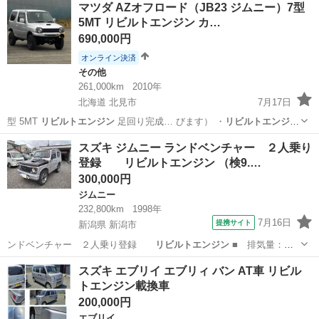
マツダ AZオフロード（JB23 ジムニー）7型
5MT リビルトエンジン カ…
690,000円
オンライン決済
その他
261,000km
2010年
北海道 北見市
7月17日
型 5MT
リビルトエンジン
足回り完成… びます） ・
リビルトエンジン
載せ替え済み… 内容】 ・
リビルトエンジン
載せ替え ・…
北海道
北見市
その他
リビルトエンジン
スズキ ジムニー ランドベンチャー ２人乗り
登録 リビルトエンジン （検9.…
300,000円
ジムニー
232,800km
1998年
7月16日
提携サイト
新潟県 新潟市
ンドベンチャー ２人乗り登録
リビルトエンジン
■ 排気量：
660cc ■ …
新潟
新潟市
ジムニー
スズキ エブリイ エブリィ バン AT車 リビル
トエンジン載換車
200,000円
エブリイ