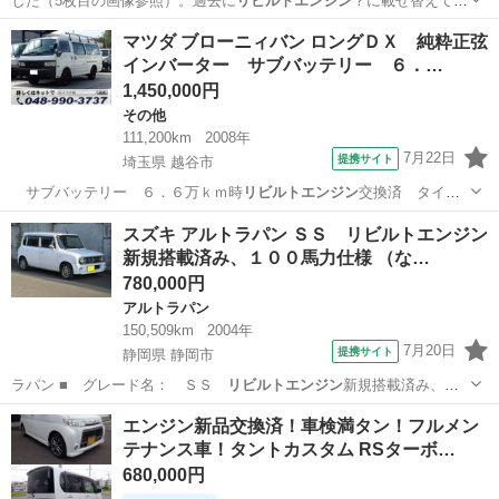
した（5枚目の画像参照）。過去に
リビルトエンジン
？に載せ替えてあ
るように思われま…
兵庫
西脇市
N-BOX
車両
マツダ ブローニィバン ロングＤＸ 純粋正弦
インバーター サブバッテリー ６．…
1,450,000円
その他
111,200km
2008年
7月22日
提携サイト
埼玉県 越谷市
サブバッテリー ６．６万ｋｍ時
リビルトエンジン
交換済 タイベ
ル済 前後同タイヤ…
埼玉
越谷市
その他
スズキ アルトラパン ＳＳ リビルトエンジン
新規搭載済み、１００馬力仕様 （な…
780,000円
アルトラパン
150,509km
2004年
7月20日
提携サイト
静岡県 静岡市
ラパン ■ グレード名： ＳＳ
リビルトエンジン
新規搭載済み、１
００馬力仕様 ■…
静岡
静岡市
アルトラパン
エンジン新品交換済！車検満タン！フルメン
テナンス車！タントカスタム RSターボ…
680,000円