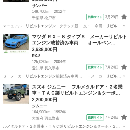
サンバー
149,700km
2012年
3月29日
提携サイト
千葉県 松戸市
マニュアル
リビルトエンジン
クラッチ新… 文： 今回！
リビルト
エンジン
交換クラッチ…
千葉
松戸市
サンバー
マツダ ＲＸ－８ タイプＳ メーカーリビルト
エンジン載替済み車両 オールペン…
2,638,000円
RX-8
125,020km
2004年
7月24日
提携サイト
愛知県 長久手市
Ｓ メーカー
リビルトエンジン
載替済み車両… ・メーカー
リビルト
エンジン
載替済み 交…
愛知
長久手市
RX-8
スズキ ジムニー フルメタルドア・２名乗
車・ＴＡＣ製リビルトエンジン＆ターボ…
2,200,000円
ジムニー
164,900km
1992年
7月24日
提携サイト
大阪府 羽曳野市
ルメタルドア・２名乗車・ＴＡＣ製
リビルトエンジン
＆ターボ・２イ