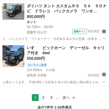
状態で２００…
長崎
大村市
岩松駅
ジムニー
ダイハツ タント カスタムＲＳ ＳＡ ＳＤナ
ビ ドラレコ バックカメラ ワンオ…
800,000円
タント
59,750km
2014年
6月24日
提携サイト
愛媛県 松山市
コ バックカメラ ワンオーナー
リビルトエンジン
交換（令和８年
６月） ■ 排気量…
愛媛
松山市
タント
いすゞ ビックホーン ディーゼル キャリ
ア付き 4wd
550,000円
オンライン決済
224,000km
その他
徳島県 石井駅
6月20日
と変わってます。 平成19年に
リビルトエンジン
新品に積み替えされて
いる保証書が…
徳島
名西郡
石井駅
その他
1
2
3
...
次へ
全477件中 1-50件表示