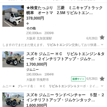
■ 排気量： 6…
埼玉
草加市
エブリイ
★検査たっぷり 三菱 ミニキャブトラック
幌車 オートマ 2.5M リビルトエン…
378,000円
その他
230,000km
2009年
大阪府 北加賀屋駅
6月28日
しますのでまだまだ使えます。
リビルトエンジン
交換しており快適で
す。 高さは…
大阪
大阪市
北加賀屋駅
その他
リビルトエンジン
スズキ ジムニー ＨＣ リビルトエンジン＆タ
ーボ・２インチリフトアップ・ジムケ…
1,700,000円
ジムニー
190,000km
1994年
6月28日
提携サイト
大阪府 羽曳野市
ムニー ■ グレード名： ＨＣ
リビルトエンジン
＆ターボ・２イン
チリフトアップ・…
大阪
羽曳野市
ジムニー
スズキ ジムニー ランドベンチャー ５型・２
インチリフトアップ・ジムケンタック…
1,600,000円