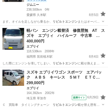
ジムニー
238,500km
0年
愛媛県 久米駅
8月5日
ます。オイルを足しながら乗るか、
リビルトエンジン
またはオーバー
ホール(OH)の検…
愛媛
松山市
久米駅
ジムニー
軽バン エンジン載替済 修復歴無 AT ス
ズキ エブリィ ハイルーフ 中古車 …
400,000円
エブリイ
118,538km
2008年
福岡県 筑前植木駅
8月4日
した際にエンジンを壊してしまい、
リビルトエンジン
に載せ換えまし
た。 【シフト…
福岡
鞍手郡
筑前植木駅
エブリイ
エンジン
スズキ エブリイワゴン スポーツ エアバッ
ク ＡＢＳ キーレス ５ＭＴ ＥＴＣ…
299,000円
エブリイ
164,392km
2002年
6月29日
提携サイト
埼玉県 草加市
Ｃ 買取車 タイミングチェーン
リビルトエンジン
載せ替え歴有。