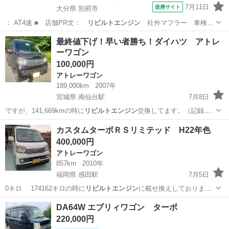
7月11日
提携サイト
大分県 別府市
： AT4速 ■ 店舗PR文：
リビルトエンジン
社外マフラー 車検９
年４月 ■…
大分
別府市
ジムニー
最終値下げ！早い者勝ち！ダイハツ アトレ
ーワゴン
100,000円
アトレーワゴン
189,000km
2007年
宮城県 南仙台駅
7月8日
ですが、141,669kmの時に
リビルトエンジン
交換してます。（記録簿
有り）エン…
宮城
仙台市
南仙台駅
アトレーワゴン
車両
カスタムターボＲＳリミテッド H22年色
400,000円
アトレーワゴン
857km
2010年
福岡県 感田駅
7月5日
0キロ 174162キロの時に
リビルトエンジン
に載せ換えしておりま
す。 その後…
福岡
直方市
感田駅
アトレーワゴン
走行距離
DA64W エブリィワゴン ターボ
220,000円