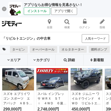
アプリならお得な情報を見逃さない！
インストール
アプリで開く
全国
検索
ログイン
投稿
「リビルトエンジン」の中古車
人気キーワード
タービン
オーバーホール
オルタネーター
燃料ポンプ
エリア
カテゴリ
詳細
新着順
スズキ エブリイワ
スバル インプレッ
スズキ ジムニー ワ
ス
ゴン スポーツ エ
サ ＷＲＸ ＳＴ
イルドウインド ４
ン
アバック ＡＢＳ
ｉ ４ＷＤ ６速マ
ＷＤ リビルトエン
ボ
キーレス ５ＭＴ
ニュアル Ｄ型リビ
ジン リフトアッ
ト
299,000円
2,748,000円
450,000円
39