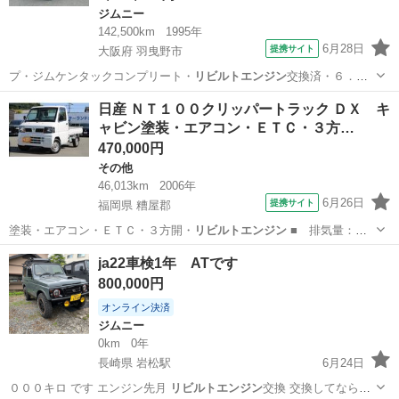
ジムニー
142,500km
1995年
6月28日
提携サイト
大阪府 羽曳野市
プ・ジムケンタックコンプリート・
リビルトエンジン
交換済・６．５
０Ｒ１６ＭＴタイヤ…
大阪
羽曳野市
ジムニー
日産 ＮＴ１００クリッパートラック ＤＸ キ
ャビン塗装・エアコン・ＥＴＣ・３方…
470,000円
その他
46,013km
2006年
6月26日
提携サイト
福岡県 糟屋郡
塗装・エアコン・ＥＴＣ・３方開・
リビルトエンジン
■ 排気量：
660cc ■ …
福岡
糟屋郡
その他
ja22車検1年 ATです
800,000円
オンライン決済
ジムニー
0km
0年
長崎県 岩松駅
6月24日
０００キロ です エンジン先月
リビルトエンジン
交換 交換してならし