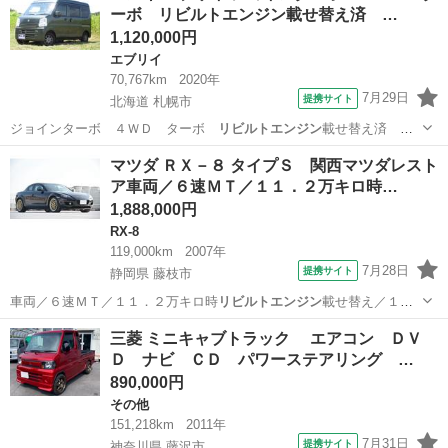
ーボ リビルトエンジン載せ替え済 …
1,120,000円
エブリイ
70,767km
2020年
7月29日
提携サイト
北海道 札幌市
ジョインターボ ４ＷＤ ターボ
リビルトエンジン
載せ替え済 レ
ーダーブレーキサポ…
北海道
札幌市
エブリイ
マツダ ＲＸ－８ タイプＳ 関西マツダレスト
ア車両／６速ＭＴ／１１．２万キロ時…
1,888,000円
RX-8
119,000km
2007年
7月28日
提携サイト
静岡県 藤枝市
車両／６速ＭＴ／１１．２万キロ時
リビルトエンジン
載せ替え／１
０．１万キロ時新品ミ…
静岡
藤枝市
RX-8
三菱 ミニキャブトラック エアコン ＤＶ
Ｄ ナビ ＣＤ パワーステアリング …
890,000円
その他
151,218km
2011年
7月31日
提携サイト
神奈川県 藤沢市