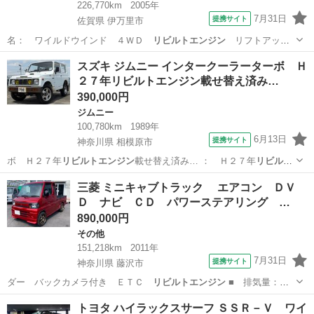
226,770km
2005年
7月31日
提携サイト
佐賀県 伊万里市
名： ワイルドウインド ４ＷＤ
リビルトエンジン
リフトアッ
プ 管轄内即日 キー…
佐賀
伊万里市
ジムニー
スズキ ジムニー インタークーラーターボ Ｈ
２７年リビルトエンジン載せ替え済み…
390,000円
ジムニー
100,780km
1989年
6月13日
提携サイト
神奈川県 相模原市
ボ Ｈ２７年
リビルトエンジン
載せ替え済み… ： Ｈ２７年
リビルト
エンジン
載せ替え済み…
神奈川
相模原市
ジムニー
三菱 ミニキャブトラック エアコン ＤＶ
Ｄ ナビ ＣＤ パワーステアリング …
890,000円
その他
151,218km
2011年
7月31日
提携サイト
神奈川県 藤沢市
ダー バックカメラ付き ＥＴＣ
リビルトエンジン
■ 排気量：
660cc ■ …
神奈川
藤沢市
その他
トヨタ ハイラックスサーフ ＳＳＲ－Ｖ ワイ