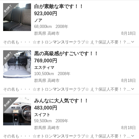
詳…
群馬
高崎市
エルグランド
保証人
白が素敵な車です！！
923,000円
ノア
68,000km
2008年
群馬県 高崎市
8月18日
その名も・・・ ☆オトロン
マンスリー
クラブ☆ え？保証人不要！？
詳…
群馬
高崎市
ノア
保証人
黒の高級感がすごいです！！
769,000円
エスティマ
100,500km
2008年
群馬県 高崎市
8月18日
その名も・・・ ☆オトロン
マンスリー
クラブ☆ え？保証人不要！？
詳…
群馬
高崎市
エスティマ
保証人
みんなに大人気です！！
483,000円
スイフト
59,500km
2009年
群馬県 高崎市
8月18日
その名も・・・ ☆オトロン
マンスリー
クラブ☆ え？保証人不要！？