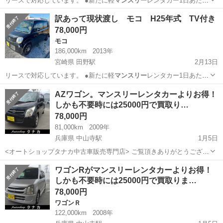
リースで対応しています。 ●新たに軽
マンスリー
レンタカー1日あたり
1,100円で対…
宮崎
宮崎市
田野駅
その他
ココア
訳あって現状渡し モコ H25年式 TV付き
78,000円
モコ
186,000km
2013年
宮崎県 田野駅
2月13日
リースで対応しています。 ●新たに軽
マンスリー
レンタカー1日あたり
1,100円で対…
宮崎
宮崎市
田野駅
モコ
自社
AZワゴン。マンスリーレンタカーよりお得！
しかも不要時には25000円で買取り…
78,000円
81,000km
2009年
兵庫県 中山寺駅
1月5日
<オートショップタナカ中古車販売専門店> ご覧頂きありがとうござい
ます。 ガソリンスタンドを地元で50年以上 営んでおり 認証工場の資
兵庫
伊丹市
中山寺駅
マツダ
マンスリー
ワゴンRがマンスリーレンタカーよりお得！
格も取得しております。 自動車販売は国内販売と並行してアフリカに
しかも不要時には25000円で買取りま…
輸出も行なってお...
78,000円
ワゴンＲ
122,000km
2008年