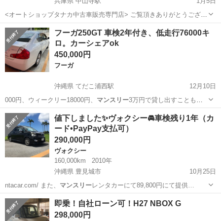
兵庫県 中山寺駅
1月5日
<オートショップタナカ中古車販売専門店> ご覧頂きありがとうござい
ます。 ガソリンスタンドを地元で50年以上 営んでおり 認証工場の資
兵庫
伊丹市
中山寺駅
ワゴンＲ
ワゴンR
フーガ250GT 車検2年付き、低走行76000キ
格も取得しております。 自動車販売は国内販売と並行してアフリカに
ロ。カーシェアok
輸出も行なってお...
450,000円
フーガ
沖縄県 てだこ浦西駅
12月10日
000円、ウィークリー18000円、
マンスリー
3万円で貸し出すこともで
きます。
沖縄
中頭郡
てだこ浦西駅
フーガ
値下しました✨ヴォクシー🚘車検残り1年（カ
ード•PayPay支払可）
290,000円
ヴォクシー
160,000km
2010年
沖縄県 豊見城市
10月25日
ntacar.com/ また、
マンスリー
レンタカーにて89,800円にて提供…
沖縄
豊見城市
ヴォクシー
支払
即乗！自社ローン可！H27 NBOX G
298,000円