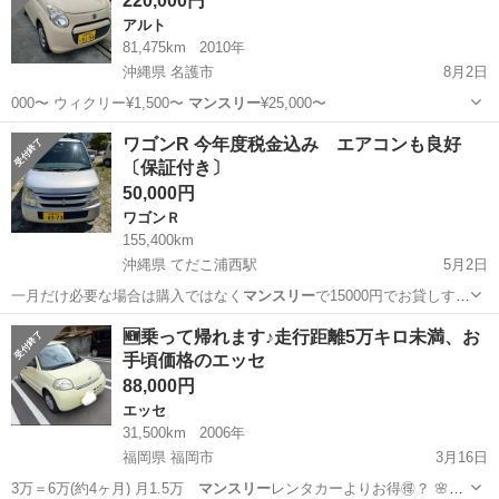
220,000円
アルト
81,475km
2010年
沖縄県 名護市
8月2日
000〜 ウィクリー¥1,500〜
マンスリー
¥25,000〜
沖縄
名護市
アルト
レンタカー
ワゴンR 今年度税金込み エアコンも良好
〔保証付き〕
50,000円
ワゴンＲ
155,400km
沖縄県 てだこ浦西駅
5月2日
一月だけ必要な場合は購入ではなく
マンスリー
で15000円でお貸しする
こともでき…
沖縄
沖縄市
てだこ浦西駅
ワゴンＲ
ワゴンR
🆕乗って帰れます♪走行距離5万キロ未満、お
手頃価格のエッセ
88,000円
エッセ
31,500km
2006年
福岡県 福岡市
3月16日
3万＝6万(約4ヶ月) 月1.5万
マンスリー
レンタカーよりお得🉐？ 🌸🌸