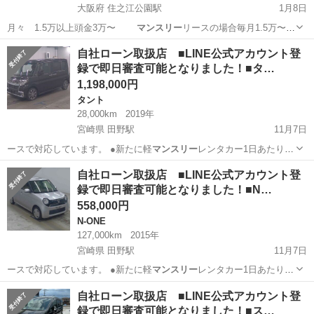
大阪府 住之江公園駅
1月8日
月々 1.5万以上頭金3万〜
マンスリー
リースの場合毎月1.5万〜で
す。 …
大阪
大阪市
住之江公園駅
タント
ダイハツタント
自社ローン取扱店 ■LINE公式アカウント登
録で即日審査可能となりました！■タ…
1,198,000円
タント
28,000km
2019年
宮崎県 田野駅
11月7日
ースで対応しています。 ●新たに軽
マンスリー
レンタカー1日あたり
1,100円で対…
宮崎
宮崎市
田野駅
タント
自社
自社ローン取扱店 ■LINE公式アカウント登
録で即日審査可能となりました！■N…
558,000円
N-ONE
127,000km
2015年
宮崎県 田野駅
11月7日
ースで対応しています。 ●新たに軽
マンスリー
レンタカー1日あたり
1,100円で対…
宮崎
宮崎市
田野駅
N-ONE
自社
自社ローン取扱店 ■LINE公式アカウント登
録で即日審査可能となりました！■ス…