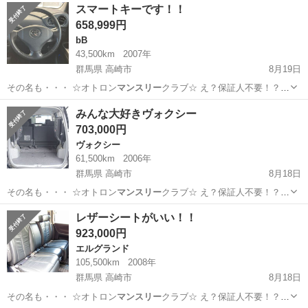
群馬
高崎市
アルファード
サンルーフ
スマートキーです！！
658,999円
bB
43,500km
2007年
群馬県 高崎市
8月19日
その名も・・・ ☆オトロン
マンスリー
クラブ☆ え？保証人不要！？
詳…
群馬
高崎市
bB
スマート
みんな大好きヴォクシー
703,000円
ヴォクシー
61,500km
2006年
群馬県 高崎市
8月18日
その名も・・・ ☆オトロン
マンスリー
クラブ☆ え？保証人不要！？
詳…
群馬
高崎市
ヴォクシー
保証人
レザーシートがいい！！
923,000円
エルグランド
105,500km
2008年
群馬県 高崎市
8月18日
その名も・・・ ☆オトロン
マンスリー
クラブ☆ え？保証人不要！？