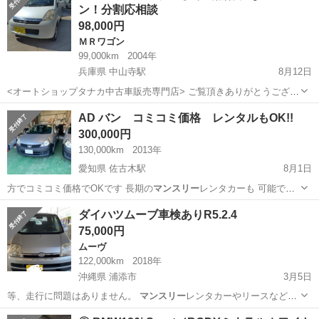
ン！分割応相談
98,000円
ＭＲワゴン
99,000km
2004年
兵庫県 中山寺駅
8月12日
<オートショップタナカ中古車販売専門店> ご覧頂きありがとうござい
ます。 ガソリンスタンドを地元で50年以上 営んでおり 認証工場の資
兵庫
伊丹市
中山寺駅
ＭＲワゴン
マンスリー
AD バン コミコミ価格 レンタルもOK!!
格も取得しております。 自動車販売は国内販売と並行してアフリカに
300,000円
輸出も行なってお...
130,000km
2013年
愛知県 佐古木駅
8月1日
方でコミコミ価格でOKです 長期の
マンスリー
レンタカーも 可能で
す 1ヶ月4万円…
愛知
弥富市
佐古木駅
日産
コミコミ
ダイハツムーブ車検ありR5.2.4
75,000円
ムーヴ
122,000km
2018年
沖縄県 浦添市
3月5日
等、走行に問題はありません。
マンスリー
レンタカーやリースなどを
しても月3万…
沖縄
浦添市
ムーヴ
エンジン