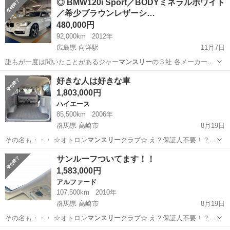
◎ BMW120i Sport／BODYミネラルホワイト
／希少ブラウンレザーシ…
480,000円
92,000km
2012年
広島県 向洋駅
11月7日
誰もが一度は聞いたことがあるジャー
マンスリー
の３社 各メーカーそ
れぞれに個性や…
広島
広島市
向洋駅
BMW
車両
好きな人は好きな車
1,803,000円
ハイエース
85,500km
2006年
群馬県 高崎市
8月19日
その名も・・・ ☆オトロン
マンスリー
クラブ☆ え？保証人不要！？
詳…
群馬
高崎市
ハイエース
保証人
サンルーフついてます！！
1,583,000円
アルファード
107,500km
2010年
群馬県 高崎市
8月19日
その名も・・・ ☆オトロン
マンスリー
クラブ☆ え？保証人不要！？
詳…