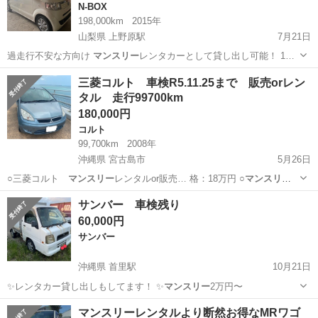
N-BOX
198,000km
2015年
山梨県 上野原駅
7月21日
過走行不安な方向け
マンスリー
レンタカーとして貸し出し可能！ 1…
山梨
上野原市
上野原駅
N-BOX
NBOX
三菱コルト 車検R5.11.25まで 販売orレン
タル 走行99700km
180,000円
コルト
99,700km
2008年
沖縄県 宮古島市
5月26日
○三菱コルト
マンスリー
レンタルor販売… 格：18万円 ○
マンスリー
レンタル：3万円…
沖縄
宮古島市
コルト
マンスリー
サンバー 車検残り
60,000円
サンバー
沖縄県 首里駅
10月21日
✨レンタカー貸し出しもしてます！ ✨
マンスリー
2万円〜
沖縄
島尻郡
首里駅
サンバー
コンプレッサー
マンスリーレンタルより断然お得なMRワゴ