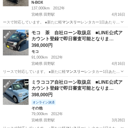
N-BOX
137,000km
2012年
宮崎県 田野駅
4月16日
ースで対応しています。 ●新たに軽
マンスリー
レンタカー1日あたり
1,100円で対…
宮崎
宮崎市
田野駅
N-BOX
自社
モコ 茶 自社ローン取扱店 ■LINE公式ア
カウント登録で即日審査可能となりま…
398,000円
モコ
91,000km
2012年
宮崎県 田野駅
4月16日
リースで対応しています。 ●新たに軽
マンスリー
レンタカー1日あたり
1,100円で対…
宮崎
宮崎市
田野駅
モコ
自社
ミラココア自社ローン取扱店 ■LINE公式ア
カウント登録で即日審査可能となりま…
398,000円
オンライン決済
その他
79,000km
2012年
宮崎県 田野駅
3月28日