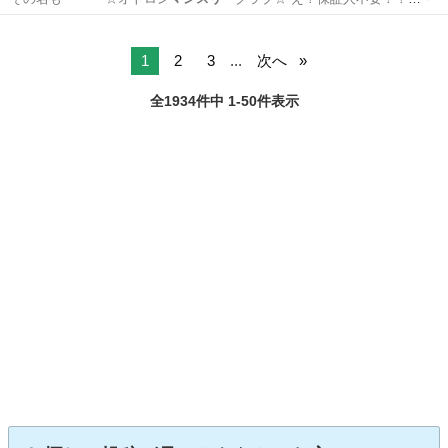
詳…
群馬
高崎市
パレット
スライド
1
2
3
...
次へ
全1934件中 1-50件表示