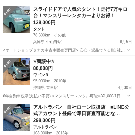
ます。一括購入…
沖縄
沖縄市
てだこ浦西駅
ワゴンＲ
ワゴンR
スライドドアで人気のタント！走行7万キロ
台！マンスリーレンタカーよりお得！
128,000円
タント
78,300km
その他
兵庫県 中山寺駅
6月5日
<オートショップタナカ中古車販売専門店> 安心・返品できる‼自社ロ
ーンがさらにご利用しやすくなりました！ https://blog.aauto-
兵庫
伊丹市
中山寺駅
タント
⭐️商談中⭐️
tanaka.com/2022/01/loan.html ご覧...
88,888円
ワゴンＲ
95,000km
2010年
沖縄県 首里駅
4月30日
6年自動車税済(支払い不要) ⭐️
マンスリー
レンタル可能⭐️(¥1,000/1日…
沖縄
島尻郡
首里駅
ワゴンＲ
ワゴンR
アルトラパン 自社ローン取扱店 ■LINE公
式アカウント登録で即日審査可能とな…
298,000円
アルトラパン
108,000km
2013年