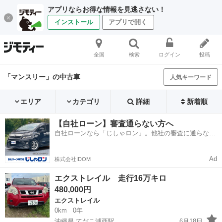
アプリならお得な情報を見逃さない！
インストール
アプリで開く
全国
検索
ログイン
投稿
「マンスリー」の中古車
人気キーワード
エリア
カテゴリ
詳細
新着順
【自社ローン】審査通らない方へ
自社ローンなら「じしゃロン」。他社の審査に通らなか
った方も
Ad
株式会社IDOM
エクストレイル 走行16万キロ
480,000円
エクストレイル
0km
0年
沖縄県 てだこ浦西駅
6月18日