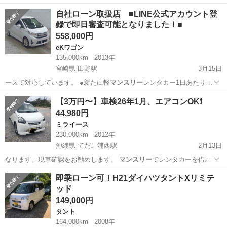
🌸🌸…
福岡
福岡市
エッセ
廃車
自社ローン取扱店 ■LINE公式アカウント登
録で即日審査可能となりました！■
558,000円
eKワゴン
135,000km
2013年
宮崎県 田野駅
3月15日
ースで対応しています。 ●新たに軽
マンスリー
レンタカー1日あたり
1,100円で対…
宮崎
宮崎市
田野駅
eKワゴン
自社
【3万円〜】車検26年1月、エアコンOK❗️
44,980円
ミライース
230,000km
2012年
沖縄県 てだこ浦西駅
2月13日
なります。現車確認をお勧めします。
マンスリー
でレンタカーを借り
ても月3万程度かか…
沖縄
名護市
てだこ浦西駅
ミライース
マンスリー
即乗ローン可！H21ダイハツタントXリミテ
ッド
149,000円
タント
164,000km
2008年