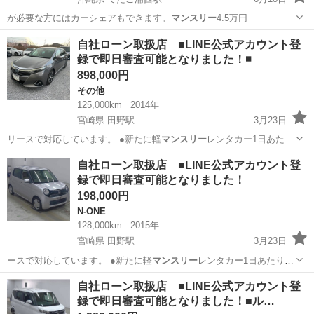
が必要な方にはカーシェアもできます。
マンスリー
4.5万円
沖縄
沖縄市
てだこ浦西駅
エクストレイル
エンジン
自社ローン取扱店 ■LINE公式アカウント登
録で即日審査可能となりました！◾️
898,000円
その他
125,000km
2014年
宮崎県 田野駅
3月23日
リースで対応しています。 ●新たに軽
マンスリー
レンタカー1日あたり
1,100円で対…
宮崎
宮崎市
田野駅
その他
自社
自社ローン取扱店 ■LINE公式アカウント登
録で即日審査可能となりました！
198,000円
N-ONE
128,000km
2015年
宮崎県 田野駅
3月23日
ースで対応しています。 ●新たに軽
マンスリー
レンタカー1日あたり
1,100円で対…
宮崎
宮崎市
田野駅
N-ONE
自社
自社ローン取扱店 ■LINE公式アカウント登
録で即日審査可能となりました！■ル…