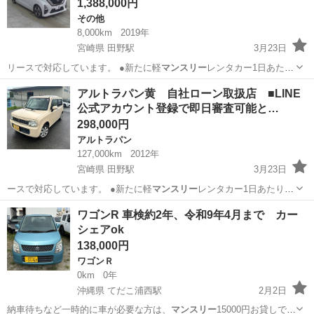
1,388,000円
その他
8,000km
2019年
宮崎県 田野駅
3月23日
リースで対応しています。 ●新たに軽
マンスリー
レンタカー1日あたり
1,100円で対…
宮崎
宮崎市
田野駅
その他
自社
アルトラパン黄 自社ローン取扱店 ■LINE
公式アカウント登録で即日審査可能と…
298,000円
アルトラパン
127,000km
2012年
宮崎県 田野駅
3月23日
ースで対応しています。 ●新たに軽
マンスリー
レンタカー1日あたり
1,100円で対…
宮崎
宮崎市
田野駅
アルトラパン
自社
ワゴンR 車検約2年、令和9年4月まで カー
シェアok
138,000円
ワゴンＲ
0km
0年
沖縄県 てだこ浦西駅
2月2日
納車待ちなど一時的に車が必要な方は、
マンスリー
15000円お貸しでき