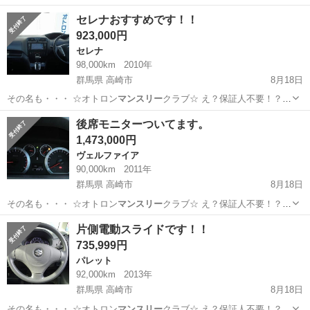
詳…
群馬
高崎市
スイフト
保証人
セレナおすすめです！！
923,000円
セレナ
98,000km
2010年
群馬県 高崎市
8月18日
その名も・・・ ☆オトロン
マンスリー
クラブ☆ え？保証人不要！？
詳…
群馬
高崎市
セレナ
保証人
後席モニターついてます。
1,473,000円
ヴェルファイア
90,000km
2011年
群馬県 高崎市
8月18日
その名も・・・ ☆オトロン
マンスリー
クラブ☆ え？保証人不要！？
詳…
群馬
高崎市
ヴェルファイア
保証人
片側電動スライドです！！
735,999円
パレット
92,000km
2013年
群馬県 高崎市
8月18日
その名も・・・ ☆オトロン
マンスリー
クラブ☆ え？保証人不要！？