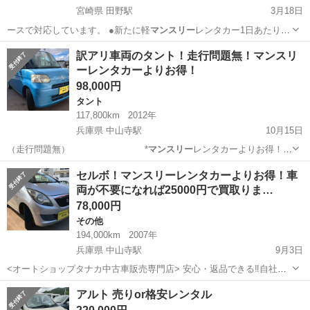
宮崎県 田野駅
3月18日
ースで対応しています。 ●新たに軽
マンスリー
レンタカー1日あたり
1,100円で対…
宮崎
宮崎市
田野駅
アルトラパン
自社
訳アリ車両のタント！走行問題無！マンスリ
ーレンタカーよりお得！
98,000円
タント
117,800km
2012年
兵庫県 中山寺駅
10月15日
（走行問題無） *
マンスリー
レンタカーよりお得！
…
兵庫
伊丹市
中山寺駅
タント
マンスリー
セルボ！マンスリーレンタカーよりお得！車
両が不要になれば25000円で買取りま…
78,000円
その他
194,000km
2007年
兵庫県 中山寺駅
9月3日
<オートショップタナカ中古車販売専門店> 安心・返品できる‼自社ロ
ーンがさらにご利用しやすくなりました！ https://blog.aauto-
兵庫
伊丹市
中山寺駅
その他
アルト 売りor格安レンタル
tanaka.com/2022/01/loan.html ご覧...