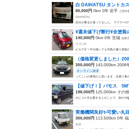
白 DAIHATSU タントカ
80,000円
0km 0年
岩手
上閉伊
DAIHATSU
自分が乗るか迷ってました。 マフラーの
¥週末値下げ断行¥全塗装の
140,000円
0km 0年
茨城
稲敷
ワゴンR
ピカです！中を除いても写真の通り塗装
（価格変更しました）20
350,000円
143,000km 200
オンライン決済
ってこいの車両だと思います、次買う車
【値下げ！】バモス 5MT
198,000円
125,000km その
のに 1ケ月を要するとのことで、別の
つ
実働機関良好✨️可愛い丸目の
300,000円
113,500km 0年
福
丸目