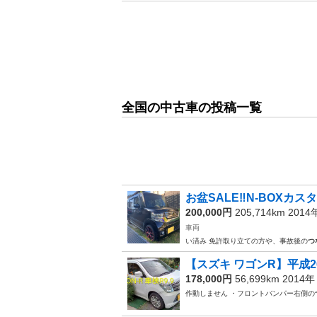
全国の中古車の投稿一覧
お盆SALE‼️N-BOXカ
200,000円
205,714km 201
車両
い済み 免許取り立ての方や、事故後の
つ
【スズキ ワゴンR】平成
178,000円
56,699km 2014
作動しません ・フロントバンパー右側の