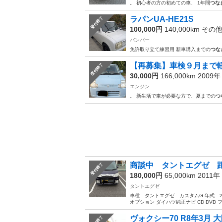
。 初心者の方の初めての車、 1年間
つな
ラパンUA-HE21S
受付終了
100,000円
140,000km その
バンパー
免許取り立て練習用 新車購入までの
つな
【再募集】車検９月まで
受付終了
30,000円
166,000km 2009
エンジン
。 新生活で車が必要な方で、夏までの
つ
商談中 タントエグゼ 距離
受付終了
180,000円
65,000km 2011年
タントエグゼ
車種 タントエグゼ カスタムG 年式 201
オプション ダイハツ純正ナビ CD DVD フ
ヴォクシー70 R8年3月 
受付終了