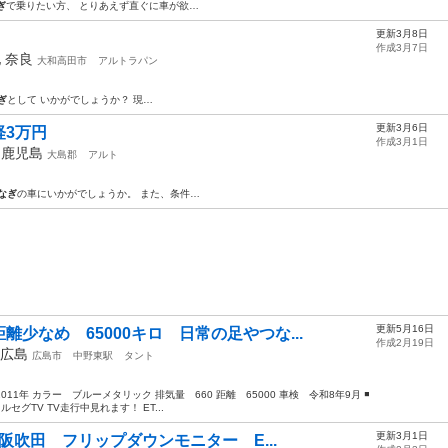
ぎ
で乗りたい方、 とりあえず直ぐに車が欲…
更新3月8日
作成3月7日
他
奈良
大和高田市
アルトラパン
ぎ
として いかがでしょうか？ 現…
更新3月6日
軽3万円
作成3月1日
年
鹿児島
大島郡
アルト
なぎ
の車にいかがでしょうか。 また、条件…
更新5月16日
少なめ 65000キロ 日常の足やつな...
作成2月19日
広島
広島市
中野東駅
タント
1年 カラー ブルーメタリック 排気量 660 距離 65000 車検 令和8年9月 ◾️
ルセグTV TV走行中見れます！ ET...
更新3月1日
大阪吹田 フリップダウンモニター E...