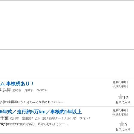
更新8月8日
スタム 車検残あり！
作成8月8日
4年
兵庫
尼崎市
尼崎駅
N-BOX
12
なぎ
の車両等にも！ きちんと整備されている…
お気に入り
更新8月6日
26年式／走行約5万km／車検約1年以上
作成8月3日
年
千葉
成田市
空港第２ビル（第２旅客ターミナル）駅
ワゴンＲ
つなぎ
目付近に割れがあり、広がらないようテー…
9
お気に入り