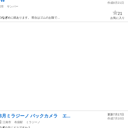
DW
作成8月21日
館市
サンバー
21
つなぎ
めに錆あります。 荷台はゴムのお陰で…
お気に入り
更新7月17日
3月ミラジーノ バックカメラ エ...
作成7月10日
知
江南市
布袋駅
ミラジーノ
なぎ
の足にどうですか？