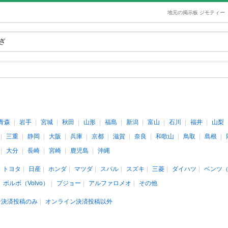
地元の掲示板 ジモティー
青森
岩手
宮城
秋田
山形
福島
新潟
富山
石川
福井
山梨
三重
静岡
大阪
兵庫
京都
滋賀
奈良
和歌山
鳥取
島根
大分
長崎
宮崎
鹿児島
沖縄
トヨタ
日産
ホンダ
マツダ
スバル
スズキ
三菱
ダイハツ
ベンツ
ボルボ（Volvo）
プジョー
アルファロメオ
その他
ン決済投稿のみ
オンライン決済投稿以外