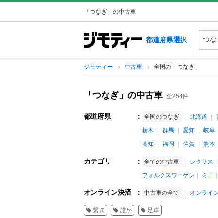
「つなぎ」の中古車
都道府県選択
ジモティー
中古車
全国の「つなぎ」
「つなぎ」の中古車
全254件
都道府県
：
全国のつなぎ
北海道
栃木
群馬
愛知
岐阜
高知
福岡
佐賀
熊本
カテゴリ
：
全ての中古車
レクサス
フォルクスワーゲン
ミニ
オンライン決済
：
中古車の全て
オンライ
繋ぎ
誰か
足車