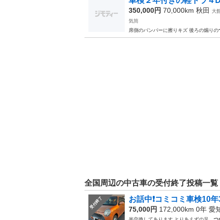
車検２年付きの軽トラ４
350,000円
70,000km
秋田
大
気筒
席側のバンパーに擦りキズ 後ろの煽りの
全国周辺の中古車の受付終了投稿一覧
お話中❗️コミコミ車検10年
受付終了
75,000円
172,000km 0年
愛
半交換してあります とりあえずの足、
つ