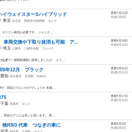
更新7月11日
 ハイウェイスターSハイブリッド
作成7月8日
2年
東京
足立区
西新井大師西駅
セレナ
、ガソリン補充か必要です。 ジャンク…
更新6月19日
ボ 車両交換や下取り抹消も可能 ア...
作成6月14日
5年
埼玉
三郷市
三郷中央駅
ウェイク
つなぎ
で一週間程通勤に使用しましたが とて…
更新5月31日
和9年12月 ブラック
作成5月31日
年
愛知
名古屋市
伏見駅
N-BOX
ぎ
や、部品どりにいかがでしょうか 名義…
更新5月17日
75
作成5月12日
年
千葉
市原市
タント
、 普段のアシには良いと思います。 現…
更新5月2日
 検R9/3 代車 つなぎの車に
作成5月2日
年
岩手
胆沢郡
六原駅
ライフ