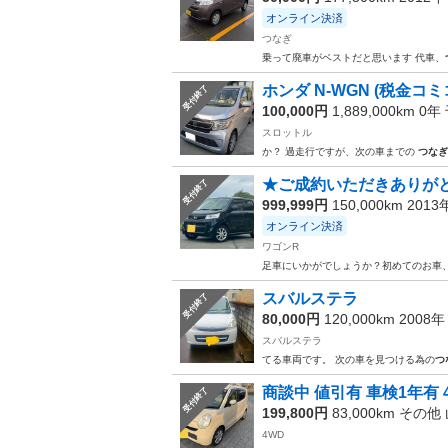
オンライン決済
つなぎ
乗って廃車がベストだと思います 代車、
ホンダ N-WGN (税金コ
受付終了
100,000円
1,889,000km 0年
スロットル
か？ 過走行ですが、次の車までの
つなぎ
★ご成約いただきありがとう
受付終了
999,999円
150,000km 201
オンライン決済
ワゴンR
足車にいかがでしょうか？初めてのお車
スバルステラ
受付終了
80,000円
120,000km 2008
スバルステラ
てる車両です。 次の車を見つける為の
つ
商談中 値引有 車検1年有 
受付終了
199,800円
83,000km その他
4WD