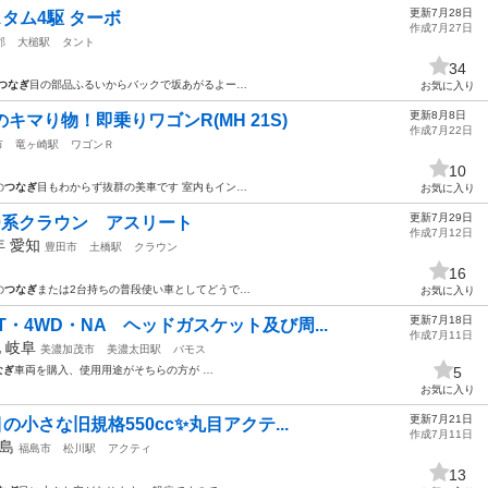
更新7月28日
スタム4駆 ターボ
作成7月27日
郡
大槌駅
タント
34
つなぎ
目の部品ふるいからバックで坂あがるよー…
お気に入り
更新8月8日
キマり物！即乗りワゴンR(MH 21S)
作成7月22日
市
竜ヶ崎駅
ワゴンＲ
10
の
つなぎ
目もわからず抜群の美車です 室内もイン…
お気に入り
更新7月29日
0系クラウン アスリート
作成7月12日
8年
愛知
豊田市
土橋駅
クラウン
16
の
つなぎ
または2台持ちの普段使い車としてどうで…
お気に入り
更新7月18日
・4WD・NA ヘッドガスケット及び周...
作成7月11日
他
岐阜
美濃加茂市
美濃太田駅
バモス
なぎ
車両を購入、使用用途がそちらの方が …
5
お気に入り
更新7月21日
小さな旧規格550cc✨️丸目アクテ...
作成7月11日
島
福島市
松川駅
アクティ
13