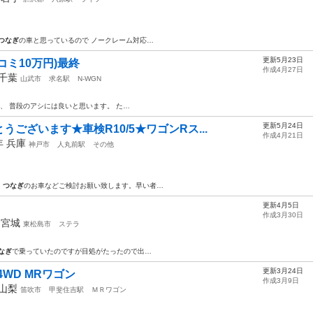
つなぎ
の車と思っているので ノークレーム対応…
更新5月23日
ミコミ10万円)最終
作成4月27日
千葉
山武市
求名駅
N-WGN
、 普段のアシには良いと思います。 た…
更新5月24日
ございます★車検R10/5★ワゴンRス...
作成4月21日
3年
兵庫
神戸市
人丸前駅
その他
、
つなぎ
のお車などご検討お願い致します。早い者…
更新4月5日
作成3月30日
年
宮城
東松島市
ステラ
なぎ
で乗っていたのですが目処がたったので出…
更新3月24日
4WD MRワゴン
作成3月9日
山梨
笛吹市
甲斐住吉駅
ＭＲワゴン