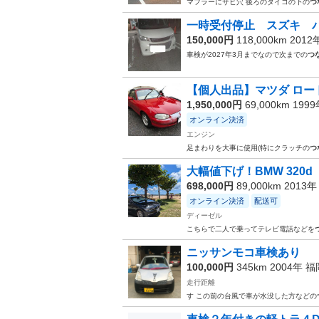
マフラーにサビ穴 後ろのタイコの下の
つ
一時受付停止 スズキ 
150,000円
118,000km 201
車検が2027年3月までなので次までの
つ
【個人出品】マツダ ロード
1,950,000円
69,000km 199
オンライン決済
エンジン
足まわりを大事に使用(特にクラッチの
つ
大幅値下げ！BMW 320d
698,000円
89,000km 2013
オンライン決済
配送可
ディーゼル
こちらで二人で乗ってテレビ電話などを
ニッサンモコ車検あり
100,000円
345km 2004年
福
走行距離
す この前の台風で車が水没した方などの