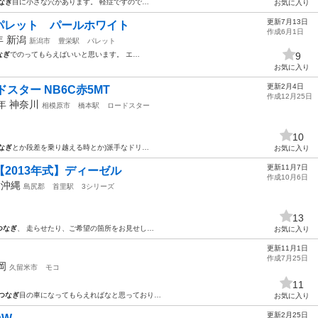
なぎ
目に小さな穴があります。 軽症ですので…
お気に入り
更新7月13日
パレット パールホワイト
作成6月1日
2年
新潟
新潟市
豊栄駅
パレット
なぎ
でのってもらえばいいと思います。 エ…
9
お気に入り
更新2月4日
スター NB6C赤5MT
作成12月25日
9年
神奈川
相模原市
橋本駅
ロードスター
10
なぎ
とか段差を乗り越える時とか)派手なドリ…
お気に入り
更新11月7日
【2013年式】ディーゼル
作成10月6日
年
沖縄
島尻郡
首里駅
3シリーズ
13
つなぎ
、 走らせたり、ご希望の箇所をお見せし…
お気に入り
更新11月1日
作成7月25日
岡
久留米市
モコ
11
つなぎ
目の車になってもらえればなと思っており…
お気に入り
更新2月25日