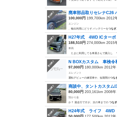
廃車部品取りセレナC26
受付終了
100,000円
199,700km 201
エンジン
、輸出利用にどうぞ バッテリーを
つなぎ
H27年式 4WD ICター
受付終了
188,510円
274,000km 201
車両
たまに利用してる車屋さんで購入し
N BOXカスタム 車検令
受付終了
97,000円
180,000km 2012
エレメント
運転デビューの練習車や、短期間の
つな
商談中、タントカスタムl3
受付終了
80,000円
203,161km 2008
預かり金
か？ 過走行ですが、次の車までの
つなぎ
H24年式 ライフ 4WD
受付終了
50,000円
177,500km 2012