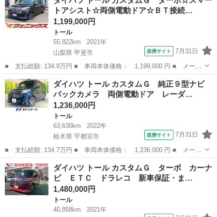
ダイハツ トール カスタムＧ ターボ☆スマー
Ｇターボ フルセグナビ バックカメラ 社外ドラレコ 純正７イン
トアシスト☆両側電動ドア☆ＢＴ接続…
チフルセ...
1,199,000円
トール
55,822km
2021年
7月31日
提携サイト
山梨県 甲斐市
■ 支払総額: 134.9万円 ■ 車両本体価格： 1,199,000 円 ■ メーカ
ー名： ダイハツ ■ 車種名： トール ■ グレード名： カスタム
山梨
甲斐市
トール
ダイハツ トール カスタムＧ 純正９型ナビ
Ｇ ターボ☆スマートアシスト☆両側電動ドア☆ＢＴ接続 ターボ☆
バックカメラ 両側電動ドア レーダ…
スマート...
1,236,000円
トール
63,630km
2022年
7月31日
提携サイト
栃木県 宇都宮市
■ 支払総額: 134.7万円 ■ 車両本体価格： 1,236,000 円 ■ メーカ
ー名： ダイハツ ■ 車種名： トール ■ グレード名： カスタム
栃木
宇都宮市
トール
ダイハツ トール カスタムＧ ターボ カーナ
Ｇ 純正９型ナビ バックカメラ 両側電動ドア レーダークルー
ビ ＥＴＣ ドラレコ 新車保証・ま…
ズ 禁煙車...
1,480,000円
トール
40,858km
2021年