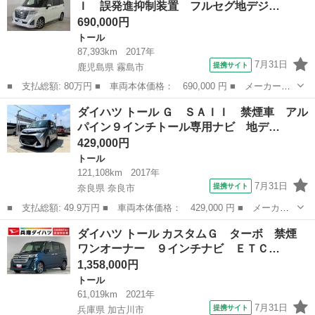
Ｉ 誤発進抑制装置 フルセグ地デジ…
ＤＶＤ Ｂｌ...
690,000円
トール
87,393km
2017年
7月31日
提携サイト
鹿児島県 霧島市
■ 支払総額: 80万円 ■ 車両本体価格： 690,000 円 ■ メーカー
名： ダイハツ ■ 車種名： トール ■ グレード名： カスタム
鹿児島
霧島市
トール
ダイハツ トール Ｇ ＳＡＩＩ 禁煙車 アル
Ｇ ターボ ＳＡＩＩ 誤発進抑制装置 フルセグ地デジ 両側オー
パイン９インチトール専用ナビ 地デ…
トスライドドア 横...
429,000円
トール
121,108km
2017年
7月31日
提携サイト
奈良県 奈良市
■ 支払総額: 49.9万円 ■ 車両本体価格： 429,000 円 ■ メーカー
名： ダイハツ ■ 車種名： トール ■ グレード名： Ｇ ＳＡＩ
奈良
奈良市
トール
ダイハツ トール カスタムＧ ターボ 禁煙
Ｉ 禁煙車 アルパイン９インチトール専用ナビ 地デジフルセグ
ワンオーナー ９インチナビ ＥＴＣ…
Ｂｌｕｅｔｏ...
1,358,000円
トール
61,019km
2021年
7月31日
提携サイト
兵庫県 加古川市