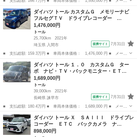
■ 支払総額: 166.7万円 ■ 車両本体価格： 1,550,000 円 ■ メーカ
ー名： ダイハツ ■ 車種名： トール ■ グレード名： カスタム
神奈川
平塚市
トール
ダイハツ トール カスタムＧ メモリーナビ
Ｇ ターボ ナビ ドラレコ ＥＴＣ キーフリー サポカーＳワイ
フルセグＴＶ ドライブレコーダー …
ド適合 ...
1,476,000円
トール
25,700km
2021年
7月31日
提携サイト
埼玉県 入間市
■ 支払総額: 159.3万円 ■ 車両本体価格： 1,476,000 円 ■ メーカ
ー名： ダイハツ ■ 車種名： トール ■ グレード名： カスタム
埼玉
入間市
トール
ダイハツ トール １．０ カスタムＧ ター
Ｇ メモリーナビ フルセグＴＶ ドライブレコーダー 両側パワー
ボ ナビ・ＴＶ・バックモニター・ＥＴ…
スライド...
1,689,000円
トール
39,000km
2021年
7月31日
提携サイト
長崎県 諫早市
■ 支払総額: 180.4万円 ■ 車両本体価格： 1,689,000 円 ■ メーカ
ー名： ダイハツ ■ 車種名： トール ■ グレード名： １．０
長崎
諫早市
トール
ダイハツ トール Ｘ ＳＡＩＩＩ ドライブレ
カスタムＧ ターボ ナビ・ＴＶ・バックモニター・ＥＴＣ 衝突軽
コーダー ＥＴＣ バックカメラ ナ…
減 両側...
898,000円