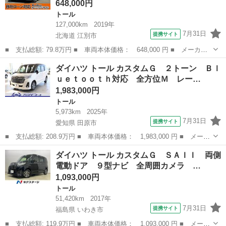
648,000円
トール
127,000km
2019年
7月31日
提携サイト
北海道 江別市
■ 支払総額: 79.8万円 ■ 車両本体価格： 648,000 円 ■ メーカー
名： ダイハツ ■ 車種名： トール ■ グレード名： Ｘ ＳＡＩ
北海道
江別市
トール
ダイハツ トール カスタムＧ ２トーン Ｂｌ
ＩＩ 車検整備付 キーレス スマートキー アイドリングストッ
ｕｅｔｏｏｔｈ対応 全方位Ｍ レー…
プ ＡＢＳ ４...
1,983,000円
トール
5,973km
2025年
7月31日
提携サイト
愛知県 田原市
■ 支払総額: 208.9万円 ■ 車両本体価格： 1,983,000 円 ■ メーカ
ー名： ダイハツ ■ 車種名： トール ■ グレード名： カスタム
愛知
田原市
トール
ダイハツ トール カスタムＧ ＳＡＩＩ 両側
Ｇ ２トーン Ｂｌｕｅｔｏｏｔｈ対応 全方位Ｍ レーダークルコ
電動ドア ９型ナビ 全周囲カメラ …
ン 左右...
1,093,000円
トール
51,420km
2017年
7月31日
提携サイト
福島県 いわき市
■ 支払総額: 119.9万円 ■ 車両本体価格： 1,093,000 円 ■ メーカ