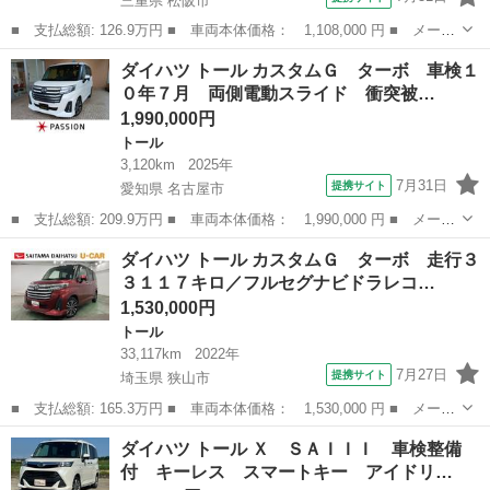
三重県 松阪市
■ 支払総額: 126.9万円 ■ 車両本体価格： 1,108,000 円 ■ メーカ
ー名： ダイハツ ■ 車種名： トール ■ グレード名： カスタム
三重
松阪市
トール
ダイハツ トール カスタムＧ ターボ 車検１
Ｇ ＳＡ２ エアロ／保証書／社外 ＳＤナビ／衝突安全装置／両側
０年７月 両側電動スライド 衝突被…
電動スラ...
1,990,000円
トール
3,120km
2025年
7月31日
提携サイト
愛知県 名古屋市
■ 支払総額: 209.9万円 ■ 車両本体価格： 1,990,000 円 ■ メーカ
ー名： ダイハツ ■ 車種名： トール ■ グレード名： カスタム
愛知
名古屋市
トール
ダイハツ トール カスタムＧ ターボ 走行３
Ｇ ターボ 車検１０年７月 両側電動スライド 衝突被害軽減ブレ
３１１７キロ／フルセグナビドラレコ…
ーキ コ...
1,530,000円
トール
33,117km
2022年
7月27日
提携サイト
埼玉県 狭山市
■ 支払総額: 165.3万円 ■ 車両本体価格： 1,530,000 円 ■ メーカ
ー名： ダイハツ ■ 車種名： トール ■ グレード名： カスタム
埼玉
狭山市
トール
ダイハツ トール Ｘ ＳＡＩＩＩ 車検整備
Ｇ ターボ 走行３３１１７キロ／フルセグナビドラレコ １年保証
付 キーレス スマートキー アイドリ…
距離無制...