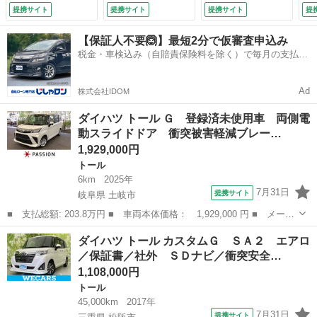
トキー ＬＥＤヘッ
ラマモニター／車線
ー スマートキー
３
提携サイト
提携サイト
提携サイト
提
ドライト ディスプ
逸脱防止支援システ
アイドリングストッ
セ
レイオーディオ パ
ム／ヘッドランプ
プ 電動スライドド
メ
【保証人不要🙆】最短2分で仮審査申込み
ノラミックビュー
ＬＥＤ／Ｂｌｕｅｔ
ア パノラミックビ
正
税金・車検込み（自賠責保険料を除く）で毎月の支払額
電動格納ドアミラ
ｏｏｔｈ接続／ＥＴ
ュー ＬＥＤヘッド
ッ
は一定の自社ローン🚗
ー 横滑り防止機能
Ｃ／ＥＢＤ付ＡＢＳ
ライト アダクティ
リ
（検10.7）
／横滑り防止装置
ブクルーズコントロ
側
Ad
株式会社IDOM
（車検整備付）
ール （検10.7）
ア
ア
ダイハツ トール Ｇ 登録済未使用車 両側電
ー
動スライドドア 衝突被害軽減ブレー…
1,929,000円
トール
6km
2025年
7月31日
提携サイト
岐阜県 土岐市
■ 支払総額: 203.8万円 ■ 車両本体価格： 1,929,000 円 ■ メーカ
ー名： ダイハツ ■ 車種名： トール ■ グレード名： Ｇ 登録
岐阜
土岐市
トール
ダイハツ トール カスタムＧ ＳＡ２ エアロ
済未使用車 両側電動スライドドア 衝突被害軽減ブレーキ コーナ
／保証書／社外 ＳＤナビ／衝突安全…
ーセンサ...
1,108,000円
トール
45,000km
2017年
7月31日
提携サイト