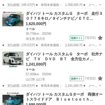
■ 支払総額: 148.4万円 ■ 車両本体価格： 1,358,000 円 ■ メーカ
ー名： ダイハツ ■ 車種名： トール ■ グレード名： カスタム
兵庫
加古川市
トール
ダイハツ トール カスタムＧ ターボ 走行３
Ｇ ターボ 禁煙 ワンオーナー ９インチナビ ＥＴＣ １年保
０７７６キロ／９インチナビ／ＥＴＣ…
証 ワンオ...
1,620,000円
トール
30,776km
2023年
7月27日
提携サイト
埼玉県 所沢市
■ 支払総額: 170.6万円 ■ 車両本体価格： 1,620,000 円 ■ メーカ
ー名： ダイハツ ■ 車種名： トール ■ グレード名： カスタム
埼玉
所沢市
トール
ダイハツ トール カスタムＧ ターボ 社外ナ
Ｇ ターボ 走行３０７７６キロ／９インチナビ／ＥＴＣ １年保
ビ ＴＶ ＤＶＤ ＢＴ 全方位カメ…
証・走行距...
1,241,000円
トール
57,000km
2020年
7月31日
提携サイト
山口県 山口市
■ 支払総額: 129.8万円 ■ 車両本体価格： 1,241,000 円 ■ メーカ
ー名： ダイハツ ■ 車種名： トール ■ グレード名： カスタム
山口
山口市
トール
ダイハツ トール カスタムＧターボ 両側オー
Ｇ ターボ 社外ナビ ＴＶ ＤＶＤ ＢＴ 全方位カメラ ＥＴ
トスライドドア Ｂｌｕｅｔｏｏｔｈ…
Ｃ 両側パ...
1,698,000円