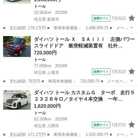
トール
33,562km
2023年
7月31日
提携サイト
埼玉県 新座市
■ 支払総額: 179.1万円 ■ 車両本体価格： 1,698,000 円 ■ メーカ
ー名： ダイハツ ■ 車種名： トール ■ グレード名： カスタム
埼玉
新座市
トール
ダイハツ トール Ｘ ＳＡＩＩＩ 左側パワー
Ｇターボ 両側オートスライドドア Ｂｌｕｅｔｏｏｔｈ接続 ＬＥ
スライドドア 衝突軽減装置有 社外…
Ｄヘッド...
720,000円
トール
77,000km
2019年
7月31日
提携サイト
埼玉県 上尾市
■ 支払総額: 79万円 ■ 車両本体価格： 720,000 円 ■ メーカー
名： ダイハツ ■ 車種名： トール ■ グレード名： Ｘ ＳＡＩ
埼玉
上尾市
トール
ダイハツ トール カスタムＧ ターボ 走行５
ＩＩ 左側パワースライドドア 衝突軽減装置有 社外ナビ バック
２３２８キロ／タイヤ４本交換 一年…
カメラ パーキン...
1,620,000円
トール
52,328km
2023年
7月27日
提携サイト
埼玉県 入間市
■ 支払総額: 171.2万円 ■ 車両本体価格： 1,620,000 円 ■ メーカ