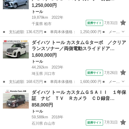
1,250,000円
トール
19,879km
2022年
7月31日
提携サイト
千葉県 柏市
■ 支払総額: 136.6万円 ■ 車両本体価格： 1,250,000 円 ■ メーカ
ー名： ダイハツ ■ 車種名： トール ■ グレード名： Ｇ ９型
千葉
柏市
トール
ダイハツ トール カスタムＧターボ ／クリア
ナビ／ＴＶ／ＤＶＤ／ＢＴ／ＵＳＢ バックカメラ 前後ドラレコ
ランスソナー／両側電動スライドドア…
ＥＴＣ ...
1,600,000円
トール
44,292km
2023年
7月26日
提携サイト
埼玉県 川口市
■ 支払総額: 168.6万円 ■ 車両本体価格： 1,600,000 円 ■ メーカ
ー名： ダイハツ ■ 車種名： トール ■ グレード名： カスタム
埼玉
川口市
トール
ダイハツ トール カスタムＧＳＡＩＩ １年保
Ｇターボ ／クリアランスソナー／両側電動スライドドア 一年保
証 ナビ ＴＶ Ｒカメラ ＣＤ録音…
証・走行距...
858,000円
トール
59,588km
2018年
7月31日
提携サイト
石川県 白山市