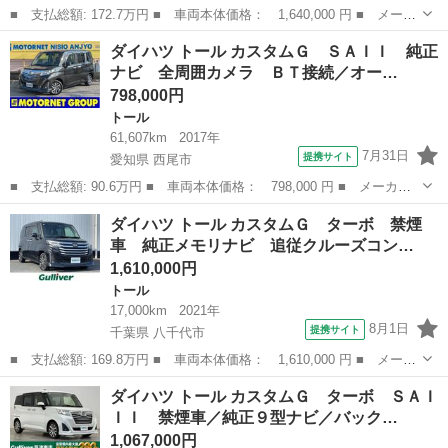
■ 支払総額: 172.7万円 ■ 車両本体価格： 1,640,000 円 ■ メーカ
ー名： ダイハツ ■ 車種名： トール ■ グレード名： カスタム
埼玉
深谷市
トール
ダイハツ トール カスタムＧ ＳＡＩＩ 純正
Ｇ ターボ 走行４１７０９キロ／クリアランスソナー １年保証・
ナビ 全周囲カメラ ＢＴ接続／オー…
走行距離...
798,000円
トール
61,607km
2017年
7月31日
提携サイト
愛知県 西尾市
■ 支払総額: 90.6万円 ■ 車両本体価格： 798,000 円 ■ メーカー
名： ダイハツ ■ 車種名： トール ■ グレード名： カスタム
愛知
西尾市
トール
ダイハツ トール カスタムＧ ターボ 禁煙
Ｇ ＳＡＩＩ 純正ナビ 全周囲カメラ ＢＴ接続／オーディオ Ｃ
車 純正メモリナビ 追従クルーズコン…
Ｄ／ＤＶＤ再生...
1,610,000円
トール
17,000km
2021年
8月1日
提携サイト
千葉県 八千代市
■ 支払総額: 169.8万円 ■ 車両本体価格： 1,610,000 円 ■ メーカ
ー名： ダイハツ ■ 車種名： トール ■ グレード名： カスタム
千葉
八千代市
トール
ダイハツ トール カスタムＧ ターボ ＳＡＩ
Ｇ ターボ 禁煙車 純正メモリナビ 追従クルーズコントロール
ＩＩ 禁煙車／純正９型ナビ／バック…
両側電動...
1,067,000円