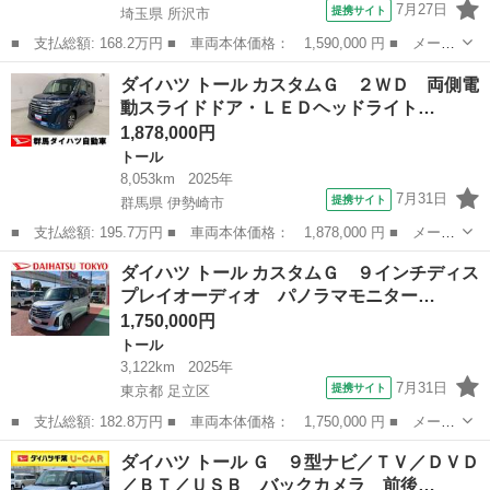
7月27日
提携サイト
埼玉県 所沢市
■ 支払総額: 168.2万円 ■ 車両本体価格： 1,590,000 円 ■ メーカ
ー名： ダイハツ ■ 車種名： トール ■ グレード名： カスタム
埼玉
所沢市
トール
ダイハツ トール カスタムＧ ２ＷＤ 両側電
Ｇ ターボ 走行６４６５６キロ／ＬＥＤヘッドライト 一年保証・
動スライドドア・ＬＥＤヘッドライト…
走行距離...
1,878,000円
トール
8,053km
2025年
7月31日
提携サイト
群馬県 伊勢崎市
■ 支払総額: 195.7万円 ■ 車両本体価格： 1,878,000 円 ■ メーカ
ー名： ダイハツ ■ 車種名： トール ■ グレード名： カスタム
群馬
伊勢崎市
トール
ダイハツ トール カスタムＧ ９インチディス
Ｇ ２ＷＤ 両側電動スライドドア・ＬＥＤヘッドライト・オートラ
プレイオーディオ パノラマモニター…
イト・プ...
1,750,000円
トール
3,122km
2025年
7月31日
提携サイト
東京都 足立区
■ 支払総額: 182.8万円 ■ 車両本体価格： 1,750,000 円 ■ メーカ
ー名： ダイハツ ■ 車種名： トール ■ グレード名： カスタム
東京
足立区
トール
ダイハツ トール Ｇ ９型ナビ／ＴＶ／ＤＶＤ
Ｇ ９インチディスプレイオーディオ パノラマモニター 保証１年
／ＢＴ／ＵＳＢ バックカメラ 前後…
間・距離...