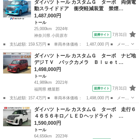
ダイハツ トール カスタムＧ ターボ 両側電
ドＳＡＩＩＩ 禁煙車 フリップダウンモニター 純正ナビ マルチ
動スライドドア 衝突軽減装置 禁煙…
ビューカメ...
1,487,000円
トール
25,000km
2024年
7月31日
提携サイト
神奈川県 小田原市
■ 支払総額: 159.5万円 ■ 車両本体価格： 1,487,000 円 ■ メーカ
ー名： ダイハツ ■ 車種名： トール ■ グレード名： カスタム
神奈川
小田原市
トール
ダイハツ トール カスタムＧ ターボ ナビ地
Ｇ ターボ 両側電動スライドドア 衝突軽減装置 禁煙車 純正ナ
デジＴＶ バックカメラ Ｂｌｕｅｔ…
ビ 純正...
1,498,000円
トール
41,989km
2021年
7月31日
提携サイト
福岡県 糟屋郡
■ 支払総額: 157.4万円 ■ 車両本体価格： 1,498,000 円 ■ メーカ
ー名： ダイハツ ■ 車種名： トール ■ グレード名： カスタム
福岡
糟屋郡
トール
ダイハツ トール カスタムＧ ターボ 走行６
Ｇ ターボ ナビ地デジＴＶ バックカメラ Ｂｌｕｅｔｏｏｔｈ
４６５６キロ／ＬＥＤヘッドライト …
スマート...
1,590,000円
トール
64,656km
2023年