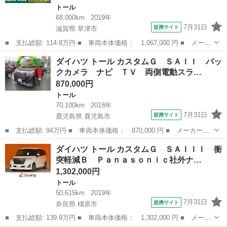
トール
68,000km
2019年
7月31日
提携サイト
滋賀県 草津市
■ 支払総額: 114.8万円 ■ 車両本体価格： 1,067,000 円 ■ メーカ
ー名： ダイハツ ■ 車種名： トール ■ グレード名： カスタム
滋賀
草津市
トール
ダイハツ トール カスタムＧ ＳＡＩＩ バッ
Ｇ ターボ ＳＡＩＩＩ 禁煙車／純正９型ナビ／バックカメラ／両
クカメラ ナビ ＴＶ 両側電動スラ…
側パワー...
870,000円
トール
70,100km
2018年
7月31日
提携サイト
鹿児島県 鹿児島市
■ 支払総額: 94万円 ■ 車両本体価格： 870,000 円 ■ メーカー
名： ダイハツ ■ 車種名： トール ■ グレード名： カスタム
鹿児島
鹿児島市
トール
ダイハツ トール カスタムＧ ＳＡＩＩＩ 衝
Ｇ ＳＡＩＩ バックカメラ ナビ ＴＶ 両側電動スライドドア
突軽減Ｂ Ｐａｎａｓｏｎｉｃ社外ナ…
オートクルーズコン...
1,302,000円
トール
50,615km
2019年
7月31日
提携サイト
奈良県 橿原市
■ 支払総額: 139.9万円 ■ 車両本体価格： 1,302,000 円 ■ メーカ