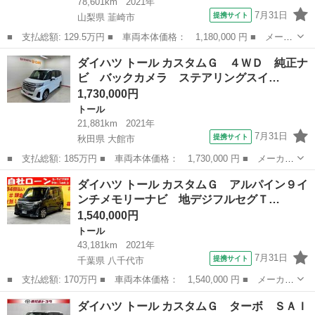
78,601km
2021年
7月31日
提携サイト
山梨県 韮崎市
■ 支払総額: 129.5万円 ■ 車両本体価格： 1,180,000 円 ■ メーカ
ー名： ダイハツ ■ 車種名： トール ■ グレード名： カスタム
山梨
韮崎市
トール
ダイハツ トール カスタムＧ ４ＷＤ 純正ナ
Ｇ ターボ 整備付き １年保証 スマートアシスト・ＬＥＤヘッド
ビ バックカメラ ステアリングスイ…
ランプ・...
1,730,000円
トール
21,881km
2021年
7月31日
提携サイト
秋田県 大館市
■ 支払総額: 185万円 ■ 車両本体価格： 1,730,000 円 ■ メーカー
名： ダイハツ ■ 車種名： トール ■ グレード名： カスタム
秋田
大館市
トール
ダイハツ トール カスタムＧ アルパイン９イ
Ｇ ４ＷＤ 純正ナビ バックカメラ ステアリングスイッチ ドラ
ンチメモリーナビ 地デジフルセグＴ…
イブレコーダ...
1,540,000円
トール
43,181km
2021年
7月31日
提携サイト
千葉県 八千代市
■ 支払総額: 170万円 ■ 車両本体価格： 1,540,000 円 ■ メーカー
名： ダイハツ ■ 車種名： トール ■ グレード名： カスタム
千葉
八千代市
トール
ダイハツ トール カスタムＧ ターボ ＳＡＩ
Ｇ アルパイン９インチメモリーナビ 地デジフルセグＴＶ ＣＤ