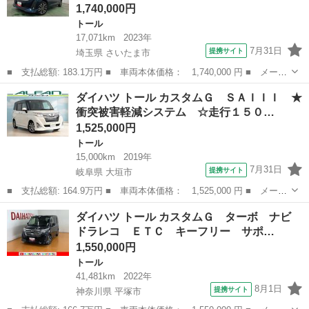
1,740,000円
トール
17,071km
2023年
7月31日
提携サイト
埼玉県 さいたま市
■ 支払総額: 183.1万円 ■ 車両本体価格： 1,740,000 円 ■ メーカ
ー名： ダイハツ ■ 車種名： トール ■ グレード名： カスタム
埼玉
さいたま市
トール
ダイハツ トール カスタムＧ ＳＡＩＩＩ ★
Ｇ ターボ 走行１７０７１キロ／クリアランスソナー 一年保証・
衝突被害軽減システム ☆走行１５０…
走行距離...
1,525,000円
トール
15,000km
2019年
7月31日
提携サイト
岐阜県 大垣市
■ 支払総額: 164.9万円 ■ 車両本体価格： 1,525,000 円 ■ メーカ
ー名： ダイハツ ■ 車種名： トール ■ グレード名： カスタム
岐阜
大垣市
トール
ダイハツ トール カスタムＧ ターボ ナビ
Ｇ ＳＡＩＩＩ ★衝突被害軽減システム ☆走行１５０００ｋｍ
ドラレコ ＥＴＣ キーフリー サポ…
★ターボ...
1,550,000円
トール
41,481km
2022年
8月1日
提携サイト
神奈川県 平塚市