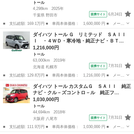
トール
4,298km
2025年
6月24日
提携サイト
千葉県 野田市
■ 支払総額: 169.1万円 ■ 車両本体価格： 1,600,000 円 ■ メーカ
ー名： ダイハツ ■ 車種名： トール ■ グレード名： カスタム
千葉
野田市
トール
ダイハツ トール Ｇ リミテッド ＳＡＩＩ
Ｇ ＬＥＤヘッドライト／両側電動スライドドア／コーナーセンサー
Ｉ ・４ＷＤ・寒冷地・純正ナビ・ＢＴ…
／アイド...
1,216,000円
トール
63,000km
2019年
7月31日
提携サイト
北海道 札幌市
■ 支払総額: 129.8万円 ■ 車両本体価格： 1,216,000 円 ■ メーカ
ー名： ダイハツ ■ 車種名： トール ■ グレード名： Ｇ リミ
北海道
札幌市
トール
ダイハツ トール カスタムＧ ＳＡＩＩ 純正
テッド ＳＡＩＩＩ ・４ＷＤ・寒冷地・純正ナビ・ＢＴ／フルセ
ナビ・クル－ズコントロ－ル 純正フ…
グ・スマー...
1,030,000円
トール
44,694km
2018年
7月31日
提携サイト
大阪府 八尾市
■ 支払総額: 111.9万円 ■ 車両本体価格： 1,030,000 円 ■ メーカ
ー名： ダイハツ ■ 車種名： トール ■ グレード名： カスタム