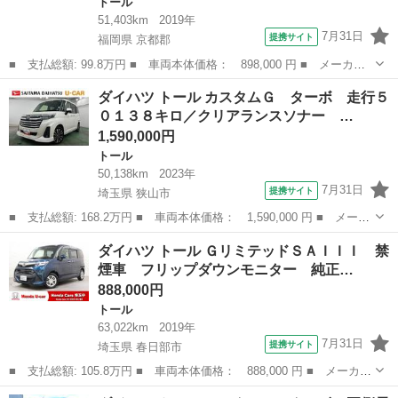
トール
51,403km
2019年
7月31日
提携サイト
福岡県 京都郡
■ 支払総額: 99.8万円 ■ 車両本体価格： 898,000 円 ■ メーカー
名： ダイハツ ■ 車種名： トール ■ グレード名： Ｘ ＳＡＩ
福岡
京都郡
トール
ダイハツ トール カスタムＧ ターボ 走行５
ＩＩ ドライブレコーダー ＥＴＣ バックカメラ ナビ ＴＶ 両
０１３８キロ／クリアランスソナー …
側スライド・...
1,590,000円
トール
50,138km
2023年
7月31日
提携サイト
埼玉県 狭山市
■ 支払総額: 168.2万円 ■ 車両本体価格： 1,590,000 円 ■ メーカ
ー名： ダイハツ ■ 車種名： トール ■ グレード名： カスタム
埼玉
狭山市
トール
ダイハツ トール ＧリミテッドＳＡＩＩＩ 禁
Ｇ ターボ 走行５０１３８キロ／クリアランスソナー 一年保証・
煙車 フリップダウンモニター 純正…
走行距離...
888,000円
トール
63,022km
2019年
7月31日
提携サイト
埼玉県 春日部市
■ 支払総額: 105.8万円 ■ 車両本体価格： 888,000 円 ■ メーカー
名： ダイハツ ■ 車種名： トール ■ グレード名： Ｇリミテッ
埼玉
春日部市
トール