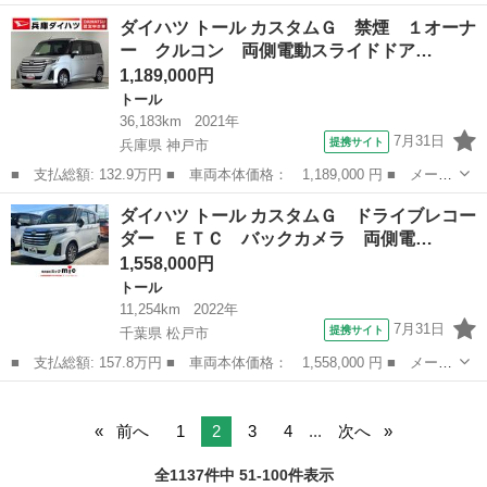
ー名： ダイハツ ■ 車種名： トール ■ グレード名： カスタム
埼玉
入間市
トール
ダイハツ トール カスタムＧ 禁煙 １オーナ
Ｇ ターボ 走行５２３２８キロ／タイヤ４本交換 一年保証・走行
ー クルコン 両側電動スライドドア…
距離無制...
1,189,000円
トール
36,183km
2021年
7月31日
提携サイト
兵庫県 神戸市
■ 支払総額: 132.9万円 ■ 車両本体価格： 1,189,000 円 ■ メーカ
ー名： ダイハツ ■ 車種名： トール ■ グレード名： カスタム
兵庫
神戸市
トール
ダイハツ トール カスタムＧ ドライブレコー
Ｇ 禁煙 １オーナー クルコン 両側電動スライドドア 走行無制
ダー ＥＴＣ バックカメラ 両側電…
限１年保...
1,558,000円
トール
11,254km
2022年
7月31日
提携サイト
千葉県 松戸市
■ 支払総額: 157.8万円 ■ 車両本体価格： 1,558,000 円 ■ メーカ
ー名： ダイハツ ■ 車種名： トール ■ グレード名： カスタム
千葉
松戸市
トール
Ｇ ドライブレコーダー ＥＴＣ バックカメラ 両側電動スライド
ドア ク...
前へ
1
2
3
4
...
次へ
全1137件中 51-100件表示