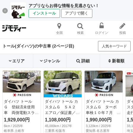
アプリならお得な情報を見逃さない！
インストール
アプリで開く
全国
検索
ログイン
投稿
トール(ダイハツ)の中古車 (2ページ目)
人気キーワード
エリア
ジャンル
詳細
新着順
ダイハツ トール
ダイハツ トール カ
ダイハツ トール カ
ダ
Ｇ 登録済未使用
スタムＧ ＳＡ２
スタムＧ ターボ
ス
車 両側電動スライ
エアロ／保証書／社
車検１０年７月 両
走
ドドア 衝突被害軽
外 ＳＤナビ／衝突
側電動スライド 衝
／
1,929,000円
1,108,000円
1,990,000円
1,
減ブレーキ コーナ
安全装置／両側電動
突被害軽減ブレー
レ
6km / 2025年
45,000km / 2017年
3,120km / 2025年
33,
ーセンサー スマー
スライドドア／パノ
キ コーナーセンサ
無
岐阜県 土岐市
三重県 松阪市
愛知県 名古屋市
埼玉