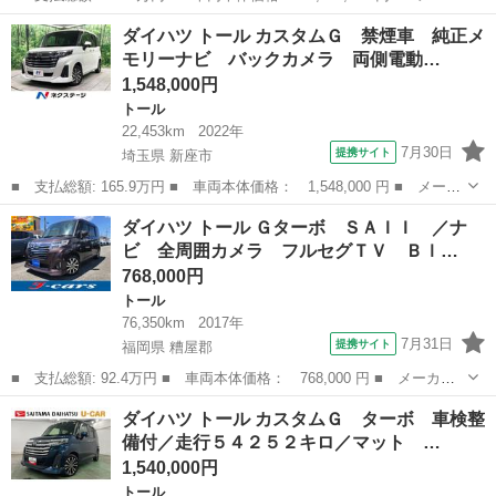
ー名： ダイハツ ■ 車種名： トール ■ グレード名： カスタム
福島
いわき市
トール
ダイハツ トール カスタムＧ 禁煙車 純正メ
Ｇ ＳＡＩＩ 両側電動ドア ９型ナビ 全周囲カメラ スマートア
モリーナビ バックカメラ 両側電動…
シスト ...
1,548,000円
トール
22,453km
2022年
7月30日
提携サイト
埼玉県 新座市
■ 支払総額: 165.9万円 ■ 車両本体価格： 1,548,000 円 ■ メーカ
ー名： ダイハツ ■ 車種名： トール ■ グレード名： カスタム
埼玉
新座市
トール
ダイハツ トール Ｇターボ ＳＡＩＩ ／ナ
Ｇ 禁煙車 純正メモリーナビ バックカメラ 両側電動スライドド
ビ 全周囲カメラ フルセグＴＶ Ｂｌ…
ア スマ...
768,000円
トール
76,350km
2017年
7月31日
提携サイト
福岡県 糟屋郡
■ 支払総額: 92.4万円 ■ 車両本体価格： 768,000 円 ■ メーカー
名： ダイハツ ■ 車種名： トール ■ グレード名： Ｇターボ
福岡
糟屋郡
トール
ダイハツ トール カスタムＧ ターボ 車検整
ＳＡＩＩ ／ナビ 全周囲カメラ フルセグＴＶ Ｂｌｕｅｔｏｏｔ
備付／走行５４２５２キロ／マット …
ｈオーディオ...
1,540,000円
トール