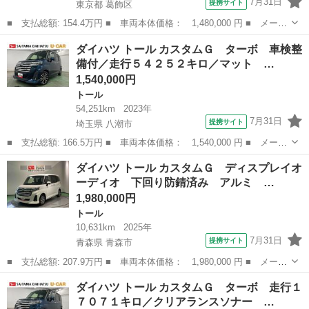
7月31日
提携サイト
東京都 葛飾区
■ 支払総額: 154.4万円 ■ 車両本体価格： 1,480,000 円 ■ メーカ
ー名： ダイハツ ■ 車種名： トール ■ グレード名： カスタム
東京
葛飾区
トール
ダイハツ トール カスタムＧ ターボ 車検整
Ｇ ターボ カーナビ ＥＴＣ ドラレコ 新車保証・まごころ保
備付／走行５４２５２キロ／マット …
証 １年間...
1,540,000円
トール
54,251km
2023年
7月31日
提携サイト
埼玉県 八潮市
■ 支払総額: 166.5万円 ■ 車両本体価格： 1,540,000 円 ■ メーカ
ー名： ダイハツ ■ 車種名： トール ■ グレード名： カスタム
埼玉
八潮市
トール
ダイハツ トール カスタムＧ ディスプレイオ
Ｇ ターボ 車検整備付／走行５４２５２キロ／マット １年保証距
ーディオ 下回り防錆済み アルミ …
離無制限...
1,980,000円
トール
10,631km
2025年
7月31日
提携サイト
青森県 青森市
■ 支払総額: 207.9万円 ■ 車両本体価格： 1,980,000 円 ■ メーカ
ー名： ダイハツ ■ 車種名： トール ■ グレード名： カスタム
青森
青森市
トール
ダイハツ トール カスタムＧ ターボ 走行１
Ｇ ディスプレイオーディオ 下回り防錆済み アルミ ４ＷＤ キ
７０７１キロ／クリアランスソナー …
ーフリー...