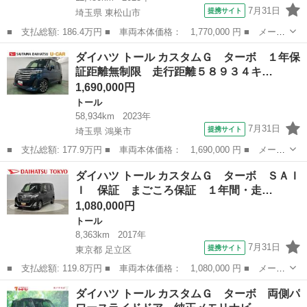
7月31日
提携サイト
埼玉県 東松山市
■ 支払総額: 186.4万円 ■ 車両本体価格： 1,770,000 円 ■ メーカ
ー名： ダイハツ ■ 車種名： トール ■ グレード名： カスタム
埼玉
東松山市
トール
ダイハツ トール カスタムＧ ターボ １年保
Ｇターボ 走行１１４５０キロ／ディスプレイオーディオ １年保
証距離無制限 走行距離５８９３４キ…
証・走行距...
1,690,000円
トール
58,934km
2023年
7月31日
提携サイト
埼玉県 鴻巣市
■ 支払総額: 177.9万円 ■ 車両本体価格： 1,690,000 円 ■ メーカ
ー名： ダイハツ ■ 車種名： トール ■ グレード名： カスタム
埼玉
鴻巣市
トール
ダイハツ トール カスタムＧ ターボ ＳＡＩ
Ｇ ターボ １年保証距離無制限 走行距離５８９３４キロ フルセ
Ｉ 保証 まごころ保証 １年間・走…
グナビ ...
1,080,000円
トール
8,363km
2017年
7月31日
提携サイト
東京都 足立区
■ 支払総額: 119.8万円 ■ 車両本体価格： 1,080,000 円 ■ メーカ
ー名： ダイハツ ■ 車種名： トール ■ グレード名： カスタム
東京
足立区
トール
ダイハツ トール カスタムＧ ターボ 両側パ
Ｇ ターボ ＳＡＩＩ 保証 まごころ保証 １年間・走行距離無制