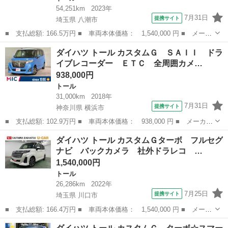
54,251km
2023年
7月31日
提携サイト
埼玉県 八潮市
■ 支払総額: 166.5万円 ■ 車両本体価格： 1,540,000 円 ■ メーカ
ー名： ダイハツ ■ 車種名： トール ■ グレード名： カスタム
埼玉
八潮市
トール
ダイハツ トール カスタムＧ ＳＡＩＩ ドラ
Ｇ ターボ 車検整備付／走行５４２５２キロ／マット １年保証距
イブレコーダー ＥＴＣ 全周囲カメ…
離無制限...
938,000円
トール
31,000km
2018年
7月31日
提携サイト
神奈川県 横浜市
■ 支払総額: 102.9万円 ■ 車両本体価格： 938,000 円 ■ メーカー
名： ダイハツ ■ 車種名： トール ■ グレード名： カスタム
神奈川
横浜市
トール
ダイハツ トール カスタムＧターボ フルセグ
Ｇ ＳＡＩＩ ドライブレコーダー ＥＴＣ 全周囲カメラ ナビ
ナビ バックカメラ 社外ドラレコ …
ＴＶ 両側電...
1,540,000円
トール
26,286km
2022年
7月25日
提携サイト
埼玉県 川口市
■ 支払総額: 166.4万円 ■ 車両本体価格： 1,540,000 円 ■ メーカ
ー名： ダイハツ ■ 車種名： トール ■ グレード名： カスタム
埼玉
川口市
トール