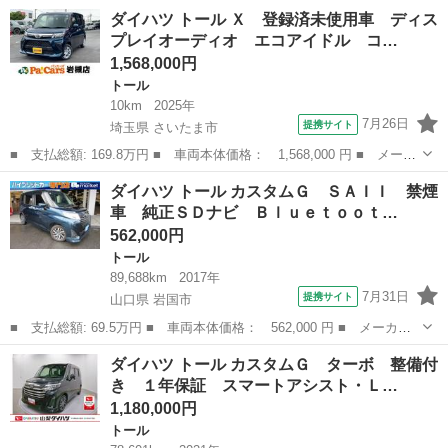
ー名： ダイハツ ■ 車種名： トール ■ グレード名： カスタム
奈良
橿原市
トール
ダイハツ トール Ｘ 登録済未使用車 ディス
Ｇ ＳＡＩＩＩ 衝突軽減Ｂ Ｐａｎａｓｏｎｉｃ社外ナビ ＴＶ
プレイオーディオ エコアイドル コ…
Ｂカメラ...
1,568,000円
トール
10km
2025年
7月26日
提携サイト
埼玉県 さいたま市
■ 支払総額: 169.8万円 ■ 車両本体価格： 1,568,000 円 ■ メーカ
ー名： ダイハツ ■ 車種名： トール ■ グレード名： Ｘ 登録
埼玉
さいたま市
トール
ダイハツ トール カスタムＧ ＳＡＩＩ 禁煙
済未使用車 ディスプレイオーディオ エコアイドル コーナーソナ
車 純正ＳＤナビ Ｂｌｕｅｔｏｏｔ…
ー バッ...
562,000円
トール
89,688km
2017年
7月31日
提携サイト
山口県 岩国市
■ 支払総額: 69.5万円 ■ 車両本体価格： 562,000 円 ■ メーカー
名： ダイハツ ■ 車種名： トール ■ グレード名： カスタム
山口
岩国市
トール
ダイハツ トール カスタムＧ ターボ 整備付
Ｇ ＳＡＩＩ 禁煙車 純正ＳＤナビ Ｂｌｕｅｔｏｏｔｈ接続 バ
き １年保証 スマートアシスト・Ｌ…
ックモニター ...
1,180,000円
トール