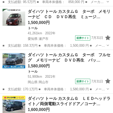
■ 支払総額: 95.5万円 ■ 車両本体価格： 858,000 円 ■ メーカー
名： ダイハツ ■ 車種名： トール ■ グレード名： カスタムＧ
石川
白山市
トール
ダイハツ トール カスタムＧ ターボ メモリ
ＳＡＩＩ １年保証 ナビ ＴＶ Ｒカメラ ＣＤ録音 ＢＴオ－デ
ーナビ ＣＤ ＤＶＤ再生 ミュージ…
ィオ ＤＶＤ...
1,500,000円
トール
41,261km
2022年
7月31日
提携サイト
愛知県 瀬戸市
■ 支払総額: 158.3万円 ■ 車両本体価格： 1,500,000 円 ■ メーカ
ー名： ダイハツ ■ 車種名： トール ■ グレード名： カスタム
愛知
瀬戸市
トール
ダイハツ トール カスタムＧ ターボ フルセ
Ｇ ターボ メモリーナビ ＣＤ ＤＶＤ再生 ミュージックプレイ
グ メモリーナビ ＤＶＤ再生 バッ…
ヤー接続...
1,580,000円
トール
51,900km
2021年
7月31日
提携サイト
岡山県 岡山市
■ 支払総額: 170.1万円 ■ 車両本体価格： 1,580,000 円 ■ メーカ
ー名： ダイハツ ■ 車種名： トール ■ グレード名： カスタム
岡山
岡山市
トール
ダイハツ トール カスタムＧ ＬＥＤヘッドラ
Ｇ ターボ フルセグ メモリーナビ ＤＶＤ再生 バックカメラ
イト／両側電動スライドドア／コーナ…
衝突被害...
1,600,000円