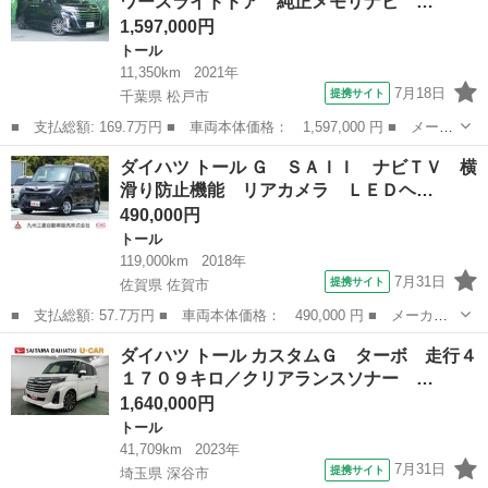
ワースライドドア 純正メモリナビ …
限付き・...
1,597,000円
トール
11,350km
2021年
7月18日
提携サイト
千葉県 松戸市
■ 支払総額: 169.7万円 ■ 車両本体価格： 1,597,000 円 ■ メーカ
ー名： ダイハツ ■ 車種名： トール ■ グレード名： カスタム
千葉
松戸市
トール
ダイハツ トール Ｇ ＳＡＩＩ ナビＴＶ 横
Ｇ ターボ 両側パワースライドドア 純正メモリナビ フルセグＴ
滑り防止機能 リアカメラ ＬＥＤヘ…
Ｖ 衝突...
490,000円
トール
119,000km
2018年
7月31日
提携サイト
佐賀県 佐賀市
■ 支払総額: 57.7万円 ■ 車両本体価格： 490,000 円 ■ メーカー
名： ダイハツ ■ 車種名： トール ■ グレード名： Ｇ ＳＡＩ
佐賀
佐賀市
トール
ダイハツ トール カスタムＧ ターボ 走行４
Ｉ ナビＴＶ 横滑り防止機能 リアカメラ ＬＥＤヘッドランプ
１７０９キロ／クリアランスソナー …
両側オートス...
1,640,000円
トール
41,709km
2023年
7月31日
提携サイト
埼玉県 深谷市