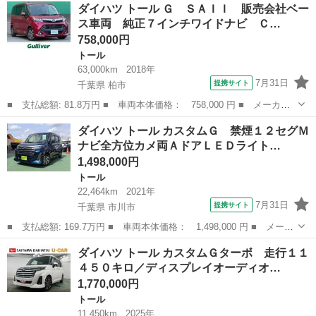
大阪
八尾市
トール
ダイハツ トール Ｇ ＳＡＩＩ 販売会社ベー
Ｇ ＳＡＩＩ 純正ナビ・クル－ズコントロ－ル 純正フルセグナ
ス車両 純正７インチワイドナビ Ｃ…
ビ・全周囲...
758,000円
トール
63,000km
2018年
7月31日
提携サイト
千葉県 柏市
■ 支払総額: 81.8万円 ■ 車両本体価格： 758,000 円 ■ メーカー
名： ダイハツ ■ 車種名： トール ■ グレード名： Ｇ ＳＡＩ
千葉
柏市
トール
ダイハツ トール カスタムＧ 禁煙１２セグＭ
Ｉ 販売会社ベース車両 純正７インチワイドナビ ＣＤ ＤＶＤ
ナビ全方位カメ両ＡドアＬＥＤライト…
Ｂｌｕｅｔｏ...
1,498,000円
トール
22,464km
2021年
7月31日
提携サイト
千葉県 市川市
■ 支払総額: 169.7万円 ■ 車両本体価格： 1,498,000 円 ■ メーカ
ー名： ダイハツ ■ 車種名： トール ■ グレード名： カスタム
千葉
市川市
トール
ダイハツ トール カスタムＧターボ 走行１１
Ｇ 禁煙１２セグＭナビ全方位カメ両ＡドアＬＥＤライトＥＴＣ衝突
４５０キロ／ディスプレイオーディオ…
軽 ■ ...
1,770,000円
トール
11,450km
2025年