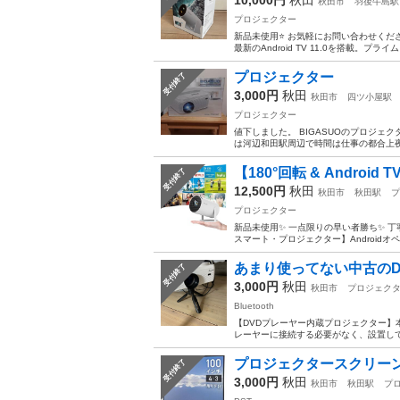
秋田市
羽後牛島駅
プロジェクター
新品未使用⭐️ お気軽にお問い合わせください☺
最新のAndroid TV 11.0を搭載。プライムビデ
プロジェクター
受付終了
3,000円
秋田
秋田市
四ツ小屋駅
プロジェクター
値下しました。 BIGASUOのプロジェ
は河辺和田駅周辺で時間は仕事の都合上夜
【180°回転 & Android TV
受付終了
12,500円
秋田
秋田市
秋田駅
プ
プロジェクター
新品未使用✨ 一点限りの早い者勝ち✨ 丁寧に対
スマート・プロジェクター】Androidオ
あまり使ってない中古のDxy
受付終了
3,000円
秋田
秋田市
プロジェク
Bluetooth
【DVDプレーヤー内蔵プロジェクター】
レーヤーに接続する必要がなく、設置して高
プロジェクタースクリーン。
受付終了
3,000円
秋田
秋田市
秋田駅
プ