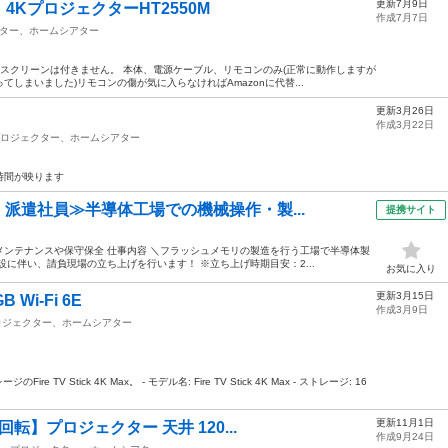
更新7月9日
KプロジェクターHT2550M
作成7月7日
ター、ホームシアター
、スクリーンは付きません。 本体、電源ケーブル、リモコンのみ(正常に動作しますが
しまいました)リモコンの傷が気に入らなければAmazonに代替...
更新3月26日
作成3月22日
ロジェクター、ホームシアター
時間が映ります
・派遣社員≫半導体工場での機械操作・製...
提携サイト
ンテナンスや保守保全 仕事内容 ＼フラッシュメモリの製造を行う工場で半導体製
に伴い、請負現場の立ち上げを行います！ ※立ち上げ時期目安：2...
お気に入り
更新3月15日
GB Wi-Fi 6E
作成3月9日
ロジェクター、ホームシアター
ジのFire TV Stick 4K Max。 - モデル名: Fire TV Stick 4K Max - ストレージ: 16
更新11月1日
回転】プロジェクター 天井 120...
作成9月24日