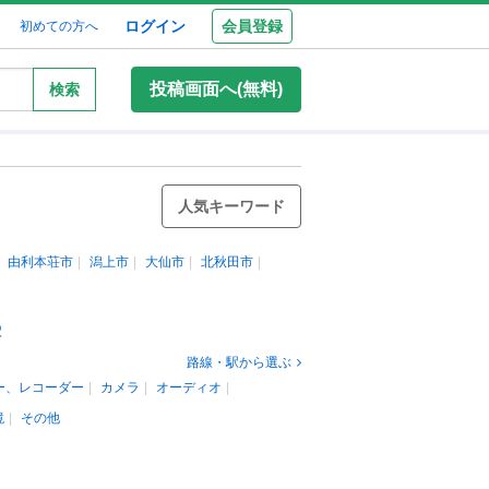
ログイン
会員登録
初めての方へ
投稿画面へ(無料)
検索
人気キーワード
由利本荘市
潟上市
大仙市
北秋田市
駅
路線・駅から選ぶ
ー、レコーダー
カメラ
オーディオ
鏡
その他