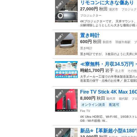
リモコンに大きな傷あり 4
受付終了
27,000円
秋田
湯沢市
プロジェク
プロジェクター
4Kプロジェクターです。 天井マウント
分解掃除しようとしたら大きな傷痕が残って
置き時計
受付終了
600円
秋田
秋田市
羽後牛島駅
プ
置き時計
置き時計ですが、３枚目のように天井に
≪寮無料・月収34.5万円
時給1,700円
岩手
北上市
その他
大手メーカー工場での半導体製造装置のメ
造装置の保守・点検のお仕事／ 新工場新設
Fire TV Stick 4K Max 16
受付終了
8,000円
秋田
能代市
能代駅
プ
オンライン決済
配送可
Fire TV
4K Ultra HD対応、Wi-Fi 6E、16GBストレー
GB - Wi-Fi規格: W...
新品⭐️【革新超小型&180°
受付終了
10,000円
秋田