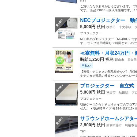
PST
ご覧いただきありがとうございます。 
です。 新品13800円購入未使用です。 1
NECプロジェクター 
受付終了
5,000円
秋田
横手市
十文字駅
プロジェクター
NEC製のプロジェクター「NP400J
す。 ランプ使用時間も83時間と短いので
≪寮無料・月収24万円・
時給1,250円
福島
郡山市
喜久田
日払い
【携帯・デジカメの部品検査など】月収例
やデジカメ部品の検査やマシンオペレータ
プロジェクター 自立式 
受付終了
5,000円
秋田
秋田市
秋田駅
プ
プロジェクター
収納ケースから引き出すタイプのフロア
せん。 ▼収納時サイズ 幅184×奥行13×高さ
サラウンドホームシアター 
受付終了
2,800円
秋田
由利本荘市
羽後本
THY