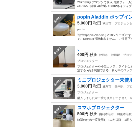
2025年6月アマゾンで購入 電動フォーカス 
etooth5.3搭載 4K対応 1080Pネイティブ解
popIn Aladdin ポ
受付終了
5,000円
秋田
秋田市
プロジェク
popIn
初代のpopin Aladdin(PA18シ
で、Netflixは視聴出来ません。 ご注意
、
受付終了
400円
秋田
秋田市
秋田駅
プロジ
プロジェクター
プロジェクターや小型カメラ、ライトなど
定する •高さ調整できる：真ん中のロック部
ミニプロジェクター未使
受付終了
3,000円
秋田
鹿角市
柴平駅
プ
プロジェクター
購入しましたが一度も使用してません。
スマホプロジェクター
受付終了
500円
秋田
由利本荘市
羽後本荘駅
確認のため一度使用してみた以降、1度