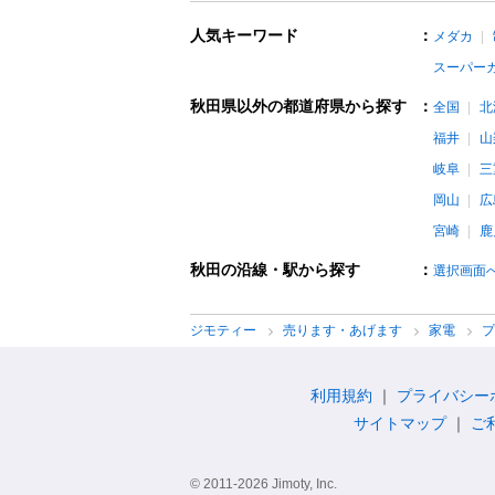
人気キーワード
：
メダカ
スーパー
秋田県以外の都道府県から探す
：
全国
北
福井
山
岐阜
三
岡山
広
宮崎
鹿
秋田の沿線・駅から探す
：
選択画面
ジモティー
売ります・あげます
家電
利用規約
プライバシー
サイトマップ
ご
© 2011-2026 Jimoty, Inc.