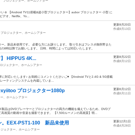
プロジェクター、ホームシアター
️ 【Android TV11搭載&超小型プロジェクター】aubor プロジェクター 小型 に
オ、Netflix、Yo...
更新9月20日
作成9月13日
プロジェクター、ホームシアター
クター。新品未使用です。 必要な方にお譲りします。 取り引きはフレスポ御所野また
の8時以降でお願いします。 日時、時間によっては対応いたします。
更新8月22日
】 HIPPUS 4K...
作成8月12日
ロジェクター、ホームシアター
応いたします♪ お気軽にコメントください◡̈♥︎ 【Android TVと2.4G & 5G搭載
ペレーティングシステムを内蔵していま...
更新6月12日
iitoo プロジェクター1080p
作成6月11日
ター、ホームシアター
本製品はDVDプレーヤーとプロジェクターの両方の機能を備えているため、DVDプ
画質の動画や音楽を撮影できます。 【7,500ルーメンの高画質】明...
更新12月1日
EEX-PST1-100 新品未使用
作成4月28日
ロジェクター、ホームシアター