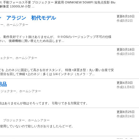
手動フォーカス不要 プロジェクター 家庭用 OWNKNEW 5GWIFI 短焦点投影 Blu
像度 13000LM 小型 ...
更新6月10日
ップイン アラジン 初代モデル
作成5月2日
ター、ホームシアター
リーズ)です。 動作良好でドット抜けありませんが、 ※※OSのバージョンアップ不可の仕様
下さい。 後継機種に買い替えたため出品します...
更新3月18日
作成3月10日
ェクター、ホームシアター
を 上のネジに固定して高さを出すスタンド。 特徴 •床置き型：丸い重い台座で安
分を回して伸縮 •上のネジ：多くは 1/4インチネジ（カメラ・プ...
更新4月3日
用品
作成11月6日
ロジェクター、ホームシアター
箱はありませんが他はそろってます。 引取りできる方限定です。
更新8月25日
作成8月24日
プロジェクター、ホームシアター
も使用していないので欲しい方がおりましたらどーぞ。