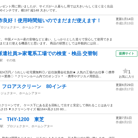
プレゼント用に買いましたが、サイズが一人暮らし用では大きいらしく泣く泣く出品
00インチです。横197 縦148 大きいです。
更新1月14日
動作良好！使用時間短いのでまだまだ使えます！
作成1月13日
プロジェクター、ホームシアター
」です。 中国メーカー産の安物などと違い、しっかりとした造りで安心して使用できま
まだまだ使える機器だと思います。 商品の状態としては外観的には目...
派遣社員≫家電系工場での検査・検品 交替制
提携サイト
駅
その他
1
24万円／うれしい社宅費無料◎／赴任旅費会社負担★ 人気の工場のお仕事 ◇携帯
ー業務◇ ＊クリーンルーム内でのオシゴト＊ ・携帯やデジカメ用部品...
お気に入り
更新6月29日
フロアスクリーン 80インチ
作成6月17日
ロジェクター、ホームシアター
スクリーンです。 ケース下にある足を回転して出すと安定して倒れることはありま
15 ▼スクリーンサイズ 幅164×高さ120 80...
更新7月1日
THY-1200 東芝
作成6月2日
荘駅
プロジェクター、ホームシアター