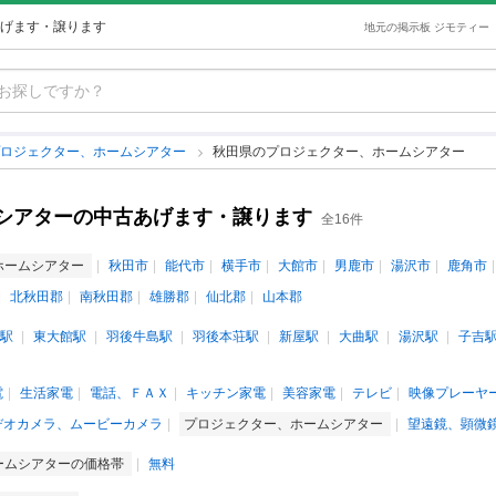
げます・譲ります
地元の掲示板 ジモティー
プロジェクター、ホームシアター
秋田県のプロジェクター、ホームシアター
シアターの中古あげます・譲ります
全16件
ホームシアター
秋田市
能代市
横手市
大館市
男鹿市
湯沢市
鹿角市
北秋田郡
南秋田郡
雄勝郡
仙北郡
山本郡
駅
東大館駅
羽後牛島駅
羽後本荘駅
新屋駅
大曲駅
湯沢駅
子吉
電
生活家電
電話、ＦＡＸ
キッチン家電
美容家電
テレビ
映像プレーヤ
デオカメラ、ムービーカメラ
プロジェクター、ホームシアター
望遠鏡、顕微
ームシアターの価格帯
無料