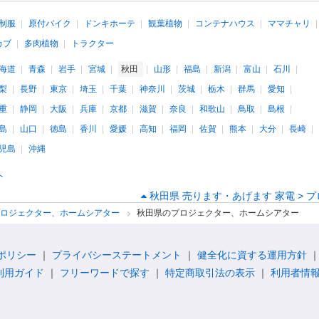
制服
原付バイク
ドンキホーテ
観葉植物
コンテナハウス
ママチャリ
カブ
多肉植物
トラクター
海道
青森
岩手
宮城
秋田
山形
福島
新潟
富山
石川
梨
長野
東京
埼玉
千葉
神奈川
茨城
栃木
群馬
愛知
重
静岡
大阪
兵庫
京都
滋賀
奈良
和歌山
鳥取
島根
島
山口
徳島
香川
愛媛
高知
福岡
佐賀
熊本
大分
長崎
児島
沖縄
へ
秋田県 売ります・あげます 家電 >
プロジェクター、ホームシアター
秋田県のプロジェクター、ホームシアター
ポリシー
プライバシーステートメント
健全化に資する運用方針
利用ガイド
フリーワードで探す
特定商取引法の表示
利用者情