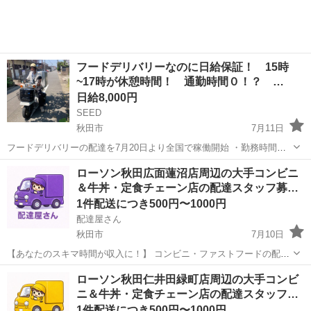
フードデリバリーなのに日給保証！ 15時
~17時が休憩時間！ 通勤時間０！？ …
日給8,000円
SEED
秋田市
7月11日
フードデリバリーの配達を7月20日より全国で稼働開始 ・勤務時間は
11時〜15時と17時~21時の計8時間 ・日給保証¥8000+11件目~24件目
秋田
秋田市
ドライバー
1件
ローソン秋田広面蓮沼店周辺の大手コンビニ
は1件当たり650円、25件目からは1件当たり400円のインセンティブ ...
＆牛丼・定食チェーン店の配達スタッフ募…
1件配送につき500円〜1000円
配達屋さん
秋田市
7月10日
【あなたのスキマ時間が収入に！】 コンビニ・ファストフードの配達
バイト、始めませんか？ アプリで空いた時間にサクッと配達！ 配達す
秋田
秋田市
配送
スタッフ
ローソン秋田仁井田緑町店周辺の大手コンビ
るかどうかは、オファーを見てその場で自由に決められます♪
ニ＆牛丼・定食チェーン店の配達スタッフ…
―――――――――― ...
1件配送につき500円〜1000円