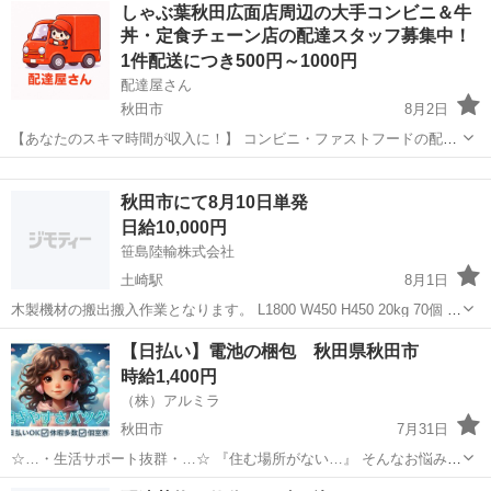
秋田
秋田市
ドライバー
しゃぶ葉秋田広面店周辺の大手コンビニ＆牛
町18-10 秋田梅田交通株式会社 新屋(秋田県)駅徒歩...
丼・定食チェーン店の配達スタッフ募集中！
1件配送につき500円～1000円
配達屋さん
秋田市
8月2日
【あなたのスキマ時間が収入に！】 コンビニ・ファストフードの配達
バイト、始めませんか？ アプリで空いた時間にサクッと配達！ 配達す
秋田
秋田市
配送
スタッフ
るかどうかは、オファーを見てその場で自由に決められます♪
秋田市にて8月10日単発
―――――――――― ...
日給10,000円
笹島陸輸株式会社
土崎駅
8月1日
木製機材の搬出搬入作業となります。 L1800 W450 H450 20kg 70個 秋
田市を午前7時に大型トラックに同乗して出発。鶴岡市の倉庫から複数
秋田
秋田市
土崎駅
倉庫
大型
【日払い】電池の梱包 秋田県秋田市
人で横持ち搬出しトラックへ積みこみ。秋田市へ戻り弊社倉庫へ複数
時給1,400円
人で搬入。...
（株）アルミラ
秋田市
7月31日
☆…・生活サポート抜群・…☆ 『住む場所がない…』 そんなお悩みを
お持ちの方必見！ アルミラが宿泊支援いたします♪ さらに、働いた分
秋田
秋田市
倉庫
時給