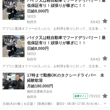
バイク又は軽自動車でフードデリバリー！最
低保証有り！頑張りが稼ぎに！！
日給8,000円
SEED
秋田市
8月4日
アプリに配達オファーが入ったら、お料理を取りに行って、注文者に
配達をするお仕事です。 現金の取り扱いは有りません。 勤務時間は11
秋田
秋田市
ドライバー
1件
バイク又は軽自動車でフードデリバリー！最
時〜15時と17時~21時の計8時間 ・日給保証¥8000(10件まで)+インセン
低保証有り！頑張りが稼ぎに！！
ティブ...
日給8,000円
SEED
秋田市
8月4日
アプリに配達オファーが入ったら、お料理を取りに行って、注文者に
配達をするお仕事です。 現金の取り扱いは有りません。 勤務時間は11
秋田
秋田市
ドライバー
1件
17時まで勤務OKのタクシードライバー 未
時〜15時と17時~21時の計8時間 ・日給保証¥8000(10件まで)+インセン
経験歓迎
ティブ...
月給180,000円
梅田交通株式会社
7月21日
提携サイト
秋田市
主婦(夫)の働くを応援！ [勤務日数]： 週5日~ 06:00~17:00 月/火/水/木/
金/土/日 などから選べます [勤務地・最寄駅]： 秋田県秋田市新屋大川