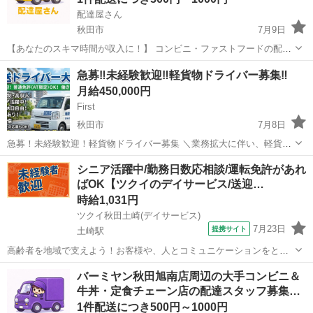
配達屋さん
秋田市
7月9日
【あなたのスキマ時間が収入に！】 コンビニ・ファストフードの配達
バイト、始めませんか？ アプリで空いた時間にサクッと配達！ 配達す
秋田
秋田市
配送
スタッフ
急募‼️未経験歓迎‼️軽貨物ドライバー募集‼️
るかどうかは、オファーを見てその場で自由に決められます♪
月給450,000円
―――――――――― ...
First
秋田市
7月8日
急募！未経験歓迎！軽貨物ドライバー募集 ＼業務拡大に伴い、軽貨物
ドライバー大募集！／ 弊社ドライバーの約8割が未経験からスター
秋田
秋田市
物流
貨物
シニア活躍中/勤務日数応相談/運転免許があれ
ト！ 宅配や企業配送を中心に、安定して稼げる環境が整っています。
ばOK【ツクイのデイサービス/送迎…
【主な業務...
時給1,031円
ツクイ秋田土崎(デイサービス)
7月23日
提携サイト
土崎駅
高齢者を地域で支えよう！お客様や、人とコミュニケーションをとる
のが大好きな方大歓迎♪ ★☆ 働きやすいメリット多数 ★☆ ＼＼サー
秋田
秋田市
土崎駅
その他
バーミヤン秋田旭南店周辺の大手コンビニ＆
ビス・職種の魅力／／ 送迎業務を通して、お客様から感謝の言葉を直
牛丼・定食チェーン店の配達スタッフ募集…
接いただけたり、信頼関係を...
1件配送につき500円～1000円