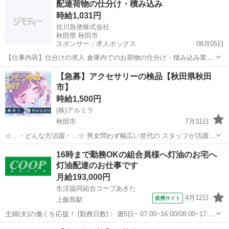
配達荷物の仕分け・積み込み
のお金は 即GETできちゃうから< すぐにピンチを脱出で...
時給1,031円
佐川急便株式会社
秋田県 秋田市
スポンサー：求人ボックス
08月05日
【仕事内容】仕分けの求人 倉庫内でのお荷物の仕分け・積み込み業務!
アルバイトでも年2回の賞与あり アルバイト・パート未経験者、しゅ
アルバイト・パート
【急募】アクセサリーの検品【秋田県秋田
ふ、シニアみなさん活躍中 充実した研修制度やフォロー体制で安心し
市】
て働くことが出来ます 仕分けのお仕事...
時給1,500円
(株)アルミラ
秋田市
7月31日
☆…・どんな方活躍・…☆ 男女問わず幅広い世代の スタッフが活躍中
♪ 必要なスキルはないので スグに活躍できますよ◎ 休暇制度も 多数
秋田
秋田市
倉庫
時給
16時まで勤務OKの組合員様へ灯油のお宅へ
充実しているので 『工場って休みがなさそう』 ...
灯油配達のお仕事です
月給193,000円
生活協同組合コープあきた
4月12日
提携サイト
上飯島駅
主婦(夫)の働くを応援！ [勤務日数]： 週5日~ 07:00~16:00/08:00~17:00
月/火/水/木/金 [勤務地・最寄駅]： 秋田県秋田市飯島字穀町大谷地1-
秋田
秋田市
上飯島駅
配送