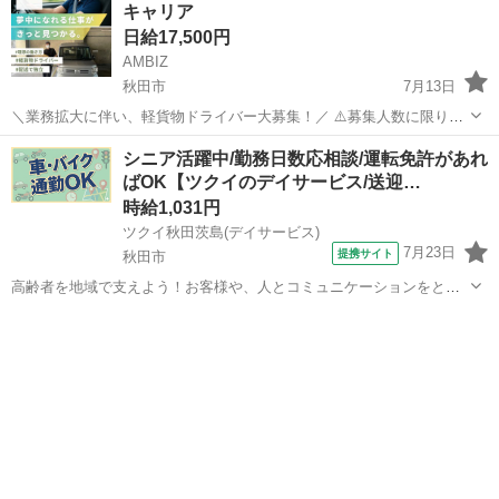
キャリア
主とし...
日給17,500円
AMBIZ
秋田市
7月13日
＼業務拡大に伴い、軽貨物ドライバー大募集！／ ⚠️募集人数に限りが
ございます⚠️ 【勤務地】 秋田県秋田市 -------------------- 【報酬】 日給
秋田
秋田市
物流
貨物
シニア活躍中/勤務日数応相談/運転免許があれ
15,000〜17,500円 ※稼働日数や担当コ...
ばOK【ツクイのデイサービス/送迎…
時給1,031円
ツクイ秋田茨島(デイサービス)
7月23日
提携サイト
秋田市
高齢者を地域で支えよう！お客様や、人とコミュニケーションをとる
のが大好きな方大歓迎♪ ★☆ 働きやすいメリット多数 ★☆ ＼＼サー
秋田
秋田市
その他
ビス・職種の魅力／／ 送迎業務を通して、お客様から感謝の言葉を直
接いただけたり、信頼関係を...