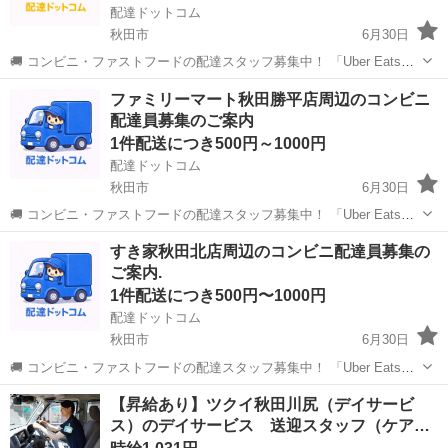
配達ドットコム
秋田市
6月30日
🚚 コンビニ・ファストフードの配達スタッフ募集中！ 「Uber Eats」
や「出前館」のように、配達専用アプリを使ってお仕事するスタイル
秋田
秋田市
配送
モスバーガー
ファミリーマート秋田勝平店周辺のコンビニ
です。 オファー内容を見てから、受けるかどうかを自由に選べます！
配達員募集のご案内
✅ 業務内容...
1件配送につき500円～1000円
配達ドットコム
秋田市
6月30日
🚚 コンビニ・ファストフードの配達スタッフ募集中！ 「Uber Eats」
や「出前館」のように、配達専用アプリを使ってお仕事するスタイル
秋田
秋田市
配送
ファミリーマート
すき家秋田北店周辺のコンビニ配達員募集の
です。 オファー内容を見てから、受けるかどうかを自由に選べます！
ご案内.
✅ 業務内容...
1件配送につき500円〜1000円
配達ドットコム
秋田市
6月30日
🚚 コンビニ・ファストフードの配達スタッフ募集中！ 「Uber Eats」
や「出前館」のように、配達専用アプリを使ってお仕事するスタイル
秋田
秋田市
配送
ファストフード
【昇給あり】ツクイ秋田川尻（デイサービ
です。 オファー内容を見てから、受けるかどうかを自由に選べます！
ス）のデイサービス 送迎スタッフ（ケア
✅ 業務内容...
ド…