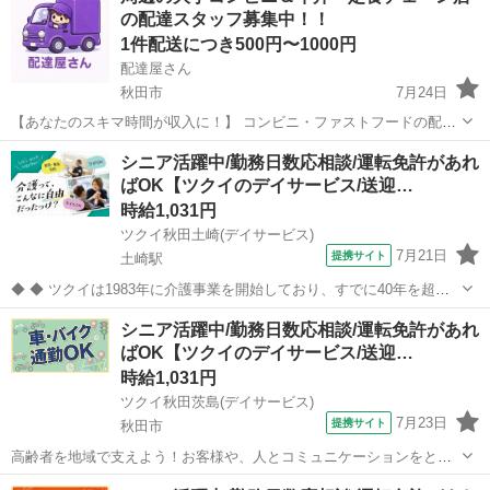
の配達スタッフ募集中！！
1件配送につき500円〜1000円
配達屋さん
秋田市
7月24日
【あなたのスキマ時間が収入に！】 コンビニ・ファストフードの配達
バイト、始めませんか？ アプリで空いた時間にサクッと配達！ 配達す
秋田
秋田市
配送
スタッフ
シニア活躍中/勤務日数応相談/運転免許があれ
るかどうかは、オファーを見てその場で自由に決められます♪
ばOK【ツクイのデイサービス/送迎…
―――――――――― ...
時給1,031円
ツクイ秋田土崎(デイサービス)
7月21日
提携サイト
土崎駅
◆ ◆ ツクイは1983年に介護事業を開始しており、すでに40年を超え
る歴史を有しています。デイサービスでは業界トップクラス！ ◆グル
秋田
秋田市
土崎駅
その他
シニア活躍中/勤務日数応相談/運転免許があれ
ープ会社の経営管理 ◆在宅介護サービス:デイサービス/訪問介護/訪問
ばOK【ツクイのデイサービス/送迎…
入浴/訪問看護/...
時給1,031円
ツクイ秋田茨島(デイサービス)
7月23日
提携サイト
秋田市
高齢者を地域で支えよう！お客様や、人とコミュニケーションをとる
のが大好きな方大歓迎♪ ★☆ 働きやすいメリット多数 ★☆ ＼＼サー
秋田
秋田市
その他