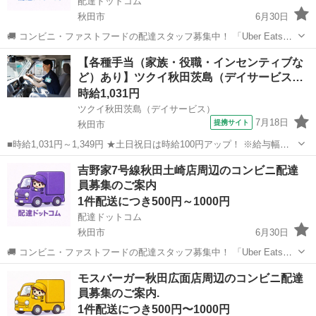
配達ドットコム
秋田市
6月30日
🚚 コンビニ・ファストフードの配達スタッフ募集中！ 「Uber Eats」
や「出前館」のように、配達専用アプリを使ってお仕事するスタイル
秋田
秋田市
配送
【各種手当（家族・役職・インセンティブな
です。 オファー内容を見てから、受けるかどうかを自由に選べます！
ど）あり】ツクイ秋田茨島（デイサービス…
✅ 業務内容...
時給1,031円
ツクイ秋田茨島（デイサービス）
7月18日
提携サイト
秋田市
■時給1,031円～1,349円 ★土日祝日は時給100円アップ！ ※給与幅は
資格・経験等による ■秋田県秋田市茨島2-11-65 ■パート ■入社日応相
秋田
秋田市
その他
吉野家7号線秋田土崎店周辺のコンビニ配達
談、即日勤務OK、友達と応募OK、職場見学OKまたは説明会あり、未
員募集のご案内
経...
1件配送につき500円～1000円
配達ドットコム
秋田市
6月30日
🚚 コンビニ・ファストフードの配達スタッフ募集中！ 「Uber Eats」
や「出前館」のように、配達専用アプリを使ってお仕事するスタイル
秋田
秋田市
配送
ファストフード
モスバーガー秋田広面店周辺のコンビニ配達
です。 オファー内容を見てから、受けるかどうかを自由に選べます！
員募集のご案内.
✅ 業務内容...
1件配送につき500円〜1000円