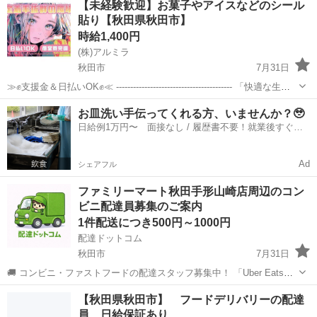
【未経験歓迎】お菓子やアイスなどのシール
20 生活協同組合コープあきた物流・灯油セット...
貼り【秋田県秋田市】
時給1,400円
(株)アルミラ
秋田市
7月31日
≫✊支援金＆日払いOK✊≪ ----------------------------------------- 「快適な生活
を始めたい…」 そんな方にオススメ！ 支援金をはじめ 食料支援や綺
秋田
秋田市
倉庫
時給
お皿洗い手伝ってくれる方、いませんか？🥹
麗...
日給例1万円〜 面接なし / 履歴書不要！就業後すぐに
お給料がもらえる✨
Ad
シェアフル
ファミリーマート秋田手形山崎店周辺のコン
ビニ配達員募集のご案内
1件配送につき500円～1000円
配達ドットコム
秋田市
7月31日
🚚 コンビニ・ファストフードの配達スタッフ募集中！ 「Uber Eats」
や「出前館」のように、配達専用アプリを使ってお仕事するスタイル
秋田
秋田市
配送
ファミリーマート
【秋田県秋田市】 フードデリバリーの配達
です。 オファー内容を見てから、受けるかどうかを自由に選べます！
員 日給保証あり
✅ 業務内容...