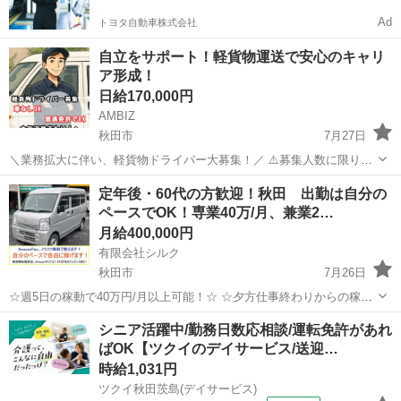
Ad
トヨタ自動車株式会社
⾃⽴をサポート！軽貨物運送で安⼼のキャリ
ア形成！
日給170,000円
AMBIZ
秋田市
7月27日
＼業務拡大に伴い、軽貨物ドライバー大募集！／ ⚠️募集人数に限りが
ございます⚠️ 【勤務地】 秋田県秋田市 -------------------- 【報酬】 日給:
秋田
秋田市
物流
貨物
定年後・60代の方歓迎！秋田 出勤は自分の
16,000円〜18,000円 ※稼働日...
ペースでOK！専業40万/月、兼業2…
月給400,000円
有限会社シルク
秋田市
7月26日
☆週5日の稼動で40万円/月以上可能！☆ ☆夕方仕事終わりからの稼
働、休日の稼動で20万円/月以上可能！☆ ☆雇われない働き方、自由な
秋田
秋田市
配送
Amazon
シニア活躍中/勤務日数応相談/運転免許があれ
スタイルでの働き方を【Amazon Flex】で始めましょう！☆ 個人事業
ばOK【ツクイのデイサービス/送迎…
主とし...
時給1,031円
ツクイ秋田茨島(デイサービス)