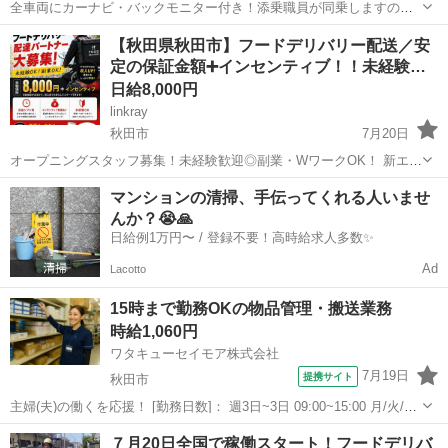
全車両にカーナビ・バックモニター付き！添乗職員が同乗しますので
安心して始められます。 ※デイサービスを利用されるお客様の送迎
秋田
秋田市
ドライバー
【秋田県秋田市】フードデリバリー配送／安
業務 ※専用車両(キャラバン・ハイエース)の運転、各種点検 ※乗
定の保証金額➕インセンティブ！！未経験…
降時の介護補助(歩行介助・車い...
日給8,000円
linkray
秋田市
7月20日
オープニングスタッフ募集！未経験歓迎◎副業・WワークOK！ 新エリ
アオープンにつき、配送スタッフを募集します！ アプリで注文された
秋田
秋田市
ドライバー
スタッフ
マンションの清掃、手伝ってくれる人いませ
飲食店の商品を受け取り、お客様へお届けするシンプルなお仕事で
んか？😭🙏
す。 【仕事内容...
日給例1万円〜 / 登録不要！高時給求人多数✨
Ad
Lacotto
15時まで勤務OKの物品管理・搬送業務
時給1,060円
ワタキューセイモア株式会社
7月19日
提携サイト
秋田市
主婦(夫)の働くを応援！ [勤務日数]： 週3日~3日 09:00~15:00 月/火/水/
木/金 などから選べます [勤務地・最寄駅]： 秋田県秋田市飯島道東1丁
秋田
秋田市
配送
７月20日全国で稼働スタート！フードデリバ
目11-18 秋田SPDセンター 上飯島駅徒歩5分 [...