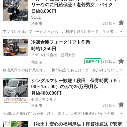
リーなのに日給保証！老若男女！バイク…
日給8,000円
SEED
秋田市
7月19日
アプリに配達オファーが入ったら、お料理を取りに行って、注文者に
配達をするお仕事です。現金の取り扱いは有りません。 勤務時間は11
秋田
秋田市
ドライバー
1件
冷凍倉庫フォークリフト作業
時〜15時と17時~21時の計8時間 ・日給保証¥8000+11件目~24件目は1
時給1,350円
件当たり6...
アデコ株式会社 盛岡支社
7月18日
提携サイト
秋田市
物流業界での軽作業です。 ＼期間限定である分、ゴールが見えている
から集中して取り組めるのもポイント！／ 冷凍食品・アイスなどを扱
秋田
秋田市
ドライバー
シングルマザー歓迎！秋田 保育時間（９：
う冷凍倉庫内で、ピッカー車(フォークリフト)を使用した入出荷作業を
00～15：00）のみで25万円/月以…
お願いします。 現場でのサポ...
月給400,000円
有限会社シルク
秋田市
7月18日
☆週5日の稼動で40万円/月以上可能！☆ ☆夕方仕事終わりからの稼
働、休日の稼動で20万円/月以上可能！☆ ☆雇われない働き方、自由な
秋田
秋田市
配送
Amazon
【秋田】安⼼の福利厚⽣！軽貨物運送で安定
スタイルでの働き方を【Amazon Flex】で始めましょう！☆ 個人事業