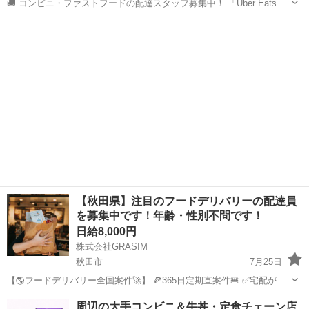
🚚 コンビニ・ファストフードの配達スタッフ募集中！ 「Uber Eats」
や「出前館」のように、配達専用アプリを使ってお仕事するスタイル
秋田
秋田市
配送
ファストフード
です。 オファー内容を見てから、受けるかどうかを自由に選べます！
✅ 業務内容...
【秋田県】注目のフードデリバリーの配達員
を募集中です！年齢・性別不問です！
日給8,000円
株式会社GRASIM
秋田市
7月25日
【🌎フードデリバリー全国案件🚀】 🍕365日定期直案件🍔 ✅宅配が嫌
いな方必見✅ 稼働開始は７月２０日〜🫡 全４７都道府県展開💫 なん
秋田
秋田市
ドライバー
1件
周辺の大手コンビニ＆牛丼・定食チェーン店
と‼️ 日給保証➕件建という安心売上システム🔥 日当換算で30,...