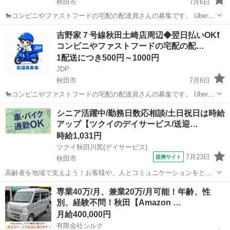
秋田市
7月6日
🐎コンビニやファストフードの宅配の配達員さんの募集です。 Uber
eatsや出前館のように配達専用アプリを使用していただき、オファー
秋田
秋田市
配送
ファストフード
吉野家７号線秋田土崎店周辺◆翌日払いOK❗️
内容を確認していただいてから受ける受けないは自由となります。 配
コンビニやファストフードの宅配の配…
達時の使用...
1配送につき500円～1000円
JDP
秋田市
7月6日
🐎コンビニやファストフードの宅配の配達員さんの募集です。 Uber
eatsや出前館のように配達専用アプリを使用していただき、オファー
秋田
秋田市
配送
ファストフード
シニア活躍中/勤務日数応相談/土日祝日は時給
内容を確認していただいてから受ける受けないは自由となります。 配
アップ【ツクイのデイサービス/送迎…
達時の使用...
時給1,031円
ツクイ秋田川尻(デイサービス)
7月23日
提携サイト
秋田市
高齢者を地域で支えよう！お客様や、人とコミュニケーションをとる
のが大好きな方大歓迎♪ ★☆ 働きやすいメリット多数 ★☆ ＼＼サー
秋田
秋田市
その他
専業40万/月、兼業20万/月可能！年齢、性
ビス・職種の魅力／／ 送迎業務を通して、お客様から感謝の言葉を直
別、経験不問！秋田【Amazon …
接いただけたり、信頼関係を...
月給400,000円
有限会社シルク