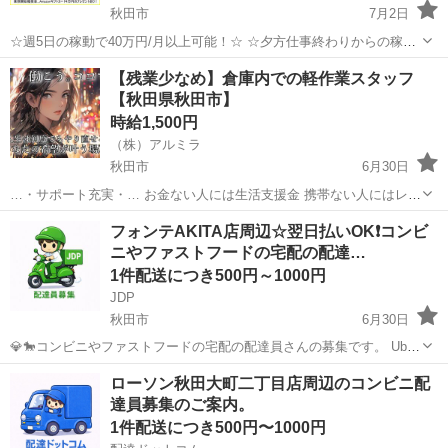
秋田市
7月2日
☆週5日の稼動で40万円/月以上可能！☆ ☆夕方仕事終わりからの稼
働、休日の稼動で20万円/月以上可能！☆ ☆雇われない働き方、自由な
秋田
秋田市
配送
Amazon
【残業少なめ】倉庫内での軽作業スタッフ
スタイルでの働き方を【Amazon Flex】で始めましょう！☆ 個人事業
【秋田県秋田市】
主とし...
時給1,500円
（株）アルミラ
秋田市
6月30日
…・サポート充実・… お金ない人には生活支援金 携帯ない人にはレン
タル 住む場所がない方には 即日入寮も相談可能です！ もし、できな
秋田
秋田市
倉庫
時給
フォンテAKITA店周辺☆翌日払いOK❗️コンビ
い場合は 宿泊施設代をお渡しします！ ☆…・プ...
ニやファストフードの宅配の配達…
1件配送につき500円～1000円
JDP
秋田市
6月30日
💎🐎コンビニやファストフードの宅配の配達員さんの募集です。 Uber
eatsや出前館のように配達専用アプリを使用していただき、オファー
秋田
秋田市
配送
ファストフード
ローソン秋田大町二丁目店周辺のコンビニ配
内容を確認していただいてから受ける受けないは自由となります。 配
達員募集のご案内。
達時の使...
1件配送につき500円〜1000円