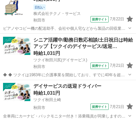
日払い
株式会社テクノ・サービス
7月22日
提携サイト
秋田市
ピアノやコピー機の配送助手、会社や個人宅などから製品の回収業務
などをお願いします。(派遣) 長期就業をご希望の方必見。車通勤OK、
秋田
秋田市
その他
シニア活躍中/勤務日数応相談/土日祝日は時給
駐車場あり！２０代・３０代の方々が活躍中の職場です。 土日祝休
アップ【ツクイのデイサービス/送迎…
み！残業ほぼなし。人気の日勤のお...
時給1,031円
ツクイ秋田川尻(デイサービス)
7月21日
提携サイト
秋田市
◆ ◆ ツクイは1983年に介護事業を開始しており、すでに40年を超え
る歴史を有しています。デイサービスでは業界トップクラス！ ◆グル
秋田
秋田市
その他
デイサービスの送迎ドライバー
ープ会社の経営管理 ◆在宅介護サービス:デイサービス/訪問介護/訪問
時給1,031円
入浴/訪問看護/...
ツクイ秋田土崎
7月21日
提携サイト
秋田市
全車両にカーナビ・バックモニター付き！添乗職員が同乗しますので
安心して始められます。 ※デイサービスを利用されるお客様の送迎
秋田
秋田市
ドライバー
業務 ※専用車両(キャラバン・ハイエース)の運転、各種点検 ※乗
降時の介護補助(歩行介助・車い...