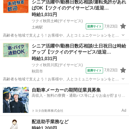
シニア活躍中/勤務日数応相談/運転免許があれ
ビス・職種の魅力／／ 送迎業務を通して、お客様から感謝の言葉を直
ばOK【ツクイのデイサービス/送迎…
接いただけたり、信頼関係を...
時給1,031円
ツクイ秋田土崎(デイサービス)
7月23日
提携サイト
土崎駅
高齢者を地域で支えよう！お客様や、人とコミュニケーションをとる
のが大好きな方大歓迎♪ ★☆ 働きやすいメリット多数 ★☆ ＼＼サー
秋田
秋田市
土崎駅
その他
シニア活躍中/勤務日数応相談/土日祝日は時給
ビス・職種の魅力／／ 送迎業務を通して、お客様から感謝の言葉を直
アップ【ツクイのデイサービス/送迎…
接いただけたり、信頼関係を...
時給1,031円
ツクイ秋田川尻(デイサービス)
7月23日
提携サイト
秋田市
高齢者を地域で支えよう！お客様や、人とコミュニケーションをとる
のが大好きな方大歓迎♪ ★☆ 働きやすいメリット多数 ★☆ ＼＼サー
秋田
秋田市
その他
自動車メーカーの期間従業員募集
ビス・職種の魅力／／ 送迎業務を通して、お客様から感謝の言葉を直
高収入・無料の寮費・通勤バス等によりお金が貯まりや
接いただけたり、信頼関係を...
すい環境
Ad
トヨタ自動車株式会社
配送助手業務など
時給1,200円