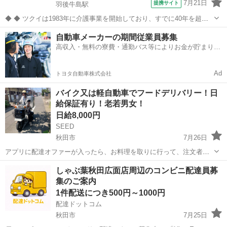
7月21日
提携サイト
羽後牛島駅
◆ ◆ ツクイは1983年に介護事業を開始しており、すでに40年を超え
る歴史を有しています。デイサービスでは業界トップクラス！ ◆グル
秋田
秋田市
羽後牛島駅
その他
自動車メーカーの期間従業員募集
ープ会社の経営管理 ◆在宅介護サービス:デイサービス/訪問介護/訪問
高収入・無料の寮費・通勤バス等によりお金が貯まりや
入浴/訪問看護/...
すい環境
Ad
トヨタ自動車株式会社
バイク又は軽自動車でフードデリバリー！日
給保証有り！老若男女！
日給8,000円
SEED
秋田市
7月26日
アプリに配達オファーが入ったら、お料理を取りに行って、注文者に
配達をするお仕事です。 現金の取り扱いは有りません。 勤務時間は11
秋田
秋田市
配送
1件
しゃぶ葉秋田広面店周辺のコンビニ配達員募
時〜15時と17時~21時の計8時間 ・日給保証¥8000(10件まで)+インセン
集のご案内
ティブ...
1件配送につき500円～1000円
配達ドットコム
秋田市
7月25日