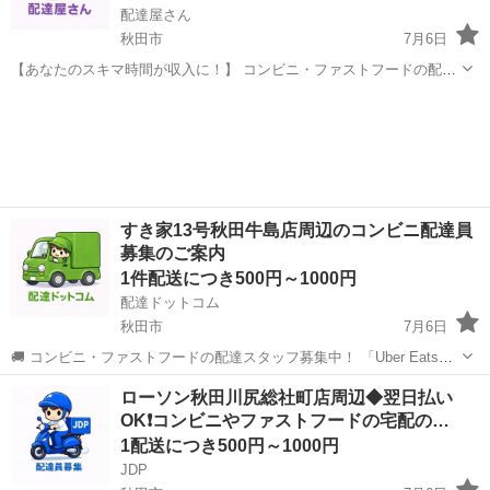
配達屋さん
秋田市
7月6日
【あなたのスキマ時間が収入に！】 コンビニ・ファストフードの配達
バイト、始めませんか？ アプリで空いた時間にサクッと配達！ 配達す
秋田
秋田市
配送
バーミヤン
るかどうかは、オファーを見てその場で自由に決められます♪
―――――――――― ...
すき家13号秋田牛島店周辺のコンビニ配達員
募集のご案内
1件配送につき500円～1000円
配達ドットコム
秋田市
7月6日
🚚 コンビニ・ファストフードの配達スタッフ募集中！ 「Uber Eats」
や「出前館」のように、配達専用アプリを使ってお仕事するスタイル
秋田
秋田市
配送
ファストフード
ローソン秋田川尻総社町店周辺◆翌日払い
です。 オファー内容を見てから、受けるかどうかを自由に選べます！
OK❗️コンビニやファストフードの宅配の…
✅ 業務内容...
1配送につき500円～1000円
JDP