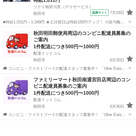
時給1,031円
ツクイ秋田川尻（デイサービス）
7月18日
提携サイト
秋田市
■時給1,031円～1,349円 ★土日祝日は時給100円アップ！ ※給与幅は
資格・経験等による ■秋田県秋田市川尻御休町5-12 ■パート ■入社日応
秋田
秋田市
その他
秋田明田郵便局周辺のコンビニ配達員募集の
相談、即日勤務OK、友達と応募OK、職場見学OKまたは説明会あり、
ご案内
未経...
1件配送につき500円〜1000円
配達ドットコム
秋田市
6月30日
🚚 コンビニ・ファストフードの配達スタッフ募集中！ 「Uber Eats」
や「出前館」のように、配達専用アプリを使ってお仕事するスタイル
秋田
秋田市
配送
郵便局
ファミリーマート秋田南通宮田店周辺のコン
です。 オファー内容を見てから、受けるかどうかを自由に選べます！
ビニ配達員募集のご案内
✅ 業務内容...
1件配送につき500円〜1000円
配達ドットコム
秋田市
6月30日
🚚 コンビニ・ファストフードの配達スタッフ募集中！ 「Uber Eats」
や「出前館」のように、配達専用アプリを使ってお仕事するスタイル
秋田
秋田市
配送
ファミリーマート
です。 オファー内容を見てから、受けるかどうかを自由に選べます！
✅ 業務内容...