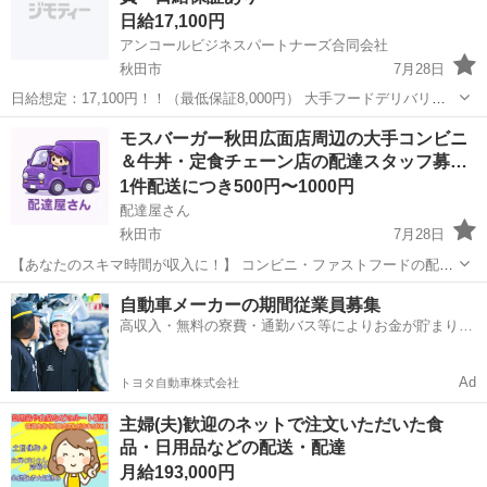
日給17,100円
アンコールビジネスパートナーズ合同会社
秋田市
7月28日
日給想定：17,100円！！（最低保証8,000円） 大手フードデリバリー
サイトの配送案件です！！ 自転車、原付、バイク、車の手配はご自身
秋田
秋田市
ドライバー
1件
モスバーガー秋田広面店周辺の大手コンビニ
になります！！ （※車はリースできます！！）リース代必要！！ 業務
＆牛丼・定食チェーン店の配達スタッフ募…
拡大につき、...
1件配送につき500円〜1000円
配達屋さん
秋田市
7月28日
【あなたのスキマ時間が収入に！】 コンビニ・ファストフードの配達
バイト、始めませんか？ アプリで空いた時間にサクッと配達！ 配達す
秋田
秋田市
配送
スタッフ
自動車メーカーの期間従業員募集
るかどうかは、オファーを見てその場で自由に決められます♪
高収入・無料の寮費・通勤バス等によりお金が貯まりや
―――――――――― ...
すい環境
Ad
トヨタ自動車株式会社
主婦(夫)歓迎のネットで注文いただいた食
品・日用品などの配送・配達
月給193,000円