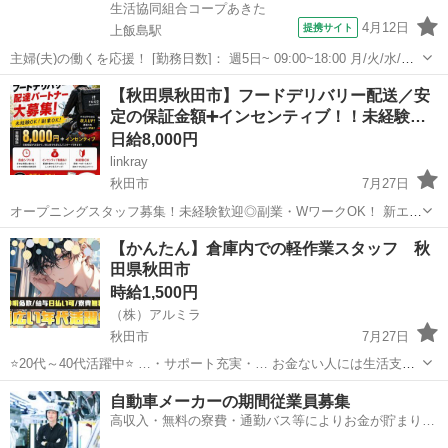
生活協同組合コープあきた
4月12日
提携サイト
上飯島駅
主婦(夫)の働くを応援！ [勤務日数]： 週5日~ 09:00~18:00 月/火/水/木/
金 [勤務地・最寄駅]： 秋田県秋田市飯島穀丁字大谷地1-20 生活協同組
秋田
秋田市
上飯島駅
配送
【秋田県秋田市】フードデリバリー配送／安
合コープあきた 中央センター 上飯島駅徒歩13分 [...
定の保証金額➕インセンティブ！！未経験…
日給8,000円
linkray
秋田市
7月27日
オープニングスタッフ募集！未経験歓迎◎副業・WワークOK！ 新エリ
アオープンにつき、配送スタッフを募集します！ アプリで注文された
秋田
秋田市
ドライバー
スタッフ
【かんたん】倉庫内での軽作業スタッフ 秋
飲食店の商品を受け取り、お客様へお届けするシンプルなお仕事で
田県秋田市
す。 【仕事内容...
時給1,500円
（株）アルミラ
秋田市
7月27日
⭐20代～40代活躍中⭐ …・サポート充実・… お金ない人には生活支援
金 携帯ない人にはレンタル 住む場所がない方には 即日入寮も相談可
秋田
秋田市
倉庫
スタッフ
自動車メーカーの期間従業員募集
能です！ もし、できない場合は 宿泊施設代をお渡しします！ ...
高収入・無料の寮費・通勤バス等によりお金が貯まりや
すい環境