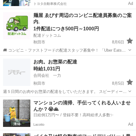
Ad
トヨタ自動車株式会社
麺屋 ゑびす周辺のコンビニ配達員募集のご案
内.
1件配送につき500円～1000円
配達ドットコム
秋田市
8月6日
🚚 コンビニ・ファストフードの配達スタッフ募集中！ 「Uber Eats」
や「出前館」のように、配達専用アプリを使ってお仕事するスタイル
秋田
秋田市
配送
ファストフード
お肉。お惣菜の配達
です。 オファー内容を見てから、受けるかどうかを自由に選べます！
時給1,031円
✅ 業務内容...
合同会社 一力
秋田市
8月5日
週５日間のお肉やお惣菜の配達をしていただきます。 スピーディーで
丁寧に、お客さまとの対話、集金もきちんと対応できる方 募集いた
秋田
秋田市
配送
マンションの清掃、手伝ってくれる人いませ
します。
んか？😭🙏
日給例1万円〜 / 登録不要！高時給求人多数✨
Ad
Lacotto