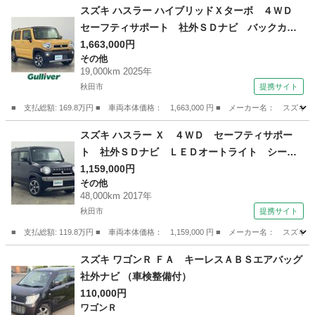
秋田
秋田市
その他
スズキ ハスラー ハイブリッドＸターボ ４ＷＤ
セーフティサポート 社外ＳＤナビ バックカメ
ラ レーダークルーズコントロール ＬＥＤオー
1,663,000円
その他
トライト シートヒーター 純正１５インチアル
19,000km 2025年
ミホイール ステアリングスイッチ ＵＳＢ入力
秋田市
提携サイト
端子 ＥＴＣ （検9.4）
■ 支払総額: 169.8万円 ■ 車両本体価格： 1,663,000 円 ■ メーカー名
秋田
秋田市
その他
スズキ ハスラー Ｘ ４ＷＤ セーフティサポー
ト 社外ＳＤナビ ＬＥＤオートライト シート
ヒーター 純正１５インチアルミホイール ステ
1,159,000円
その他
アリングスイッチ 革巻きステアリング ドアバ
48,000km 2017年
イザー ドアミラーヒーター スマートキー （検
秋田市
提携サイト
10.1）
■ 支払総額: 119.8万円 ■ 車両本体価格： 1,159,000 円 ■ メーカー名
秋田
秋田市
その他
スズキ ワゴンＲ ＦＡ キーレスＡＢＳエアバッグ
社外ナビ （車検整備付）
110,000円
ワゴンＲ