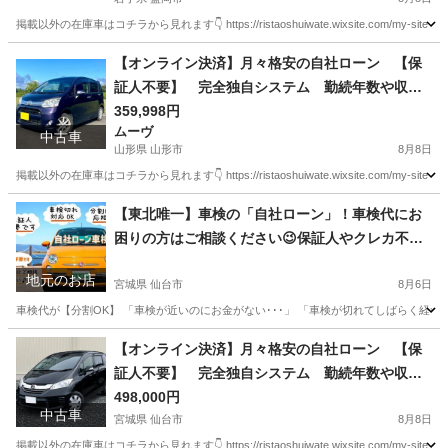
k👇
掲載以外の在庫車はコチラから見れます👇 https://ristaoshuiwate.wixsite.com/my-sit
岩手
盛岡市
N-BOX
月々
【オンライン決済】月々格安の自社ローン 【保
証人不要】 完全独自システム 勤続年数や収入
も不問です◎ 【車検2年付き】ムーヴカスタム☆
359,998円
ムーヴ
4WD☆修復歴なし 詳細・在庫情報は今すぐ本文
中古車
山形県 山形市
8月8日
をcheck👇
掲載以外の在庫車はコチラから見れます👇 https://ristaoshuiwate.wixsite.com/my-sit
山形
山形市
ムーヴ
月々
【東北唯一】車検の「自社ローン」！車検代にお
困りの方はご相談ください😉保証人やクレカ不要
で【分割OK】車検切れや過走行車も対応していま
地元のお店
す！
宮城県 仙台市
8月6日
車検代が【分割OK】 「車検が近いのにお金がない･･･」 「車検が切れてしばらく経つ･･･
宮城
仙台市
車検
格安
【オンライン決済】月々格安の自社ローン 【保
証人不要】 完全独自システム 勤続年数や収入
も不問です◎ 【車検2年付き】フリード☆4WD
498,000円
中古車
☆修復歴なし 詳細・在庫情報は今すぐ本文をch
宮城県 仙台市
8月8日
eck👇
掲載以外の在庫車はコチラから見れます👇 https://ristaoshuiwate.wixsite.com/my-sit