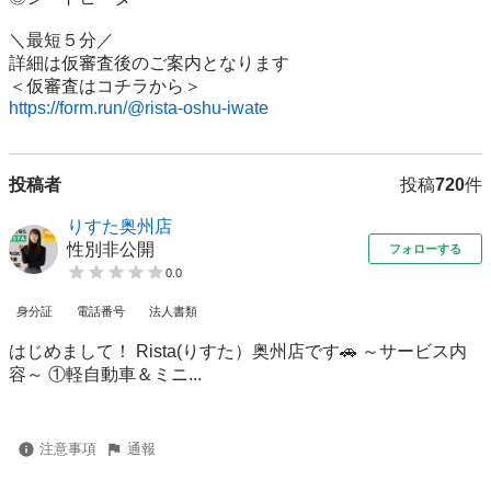
＼最短５分／

詳細は仮審査後のご案内となります

https://form.run/@rista-oshu-iwate
投稿者
投稿
720
件
りすた奥州店
性別非公開
フォローする
0.0
身分証
電話番号
法人書類
はじめまして！ Rista(りすた）奥州店です🚗 ～サービス内
容～ ①軽自動車＆ミニ...
注意事項
通報