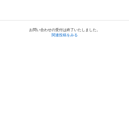
お問い合わせの受付は終了いたしました。
関連投稿をみる
初めての方へ
利用規約
プライバシーポリシー
プライバシー・ステートメント
健全化に資する運用方針
お問い合わせ
運営会社
サイトマップ
ご利用ガイド
フリーワードで探す
PC版で表示
都道府県選択
特定商取引法の表示
利用者情報の外部送信について