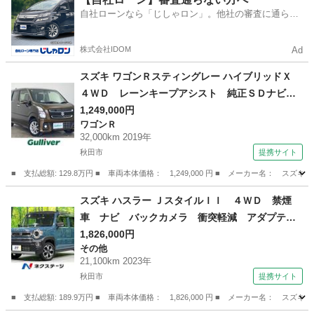
自社ローンなら「じしゃロン」。他社の審査に通らな
かった方も
株式会社IDOM
Ad
スズキ ワゴンＲスティングレー ハイブリッドＸ
４ＷＤ レーンキープアシスト 純正ＳＤナビ
両側パワースライドドア レーダークルーズコン
1,249,000円
ワゴンＲ
トロール ＬＥＤオートライト シートヒータ
32,000km 2019年
ー 純正１５インチアルミホイール ステアリン
秋田市
提携サイト
グスイッチ ＥＴＣ （なし）
■ 支払総額: 129.8万円 ■ 車両本体価格： 1,249,000 円 ■ メーカー名
秋田
秋田市
ワゴンＲ
スズキ ハスラー ＪスタイルＩＩ ４ＷＤ 禁煙
車 ナビ バックカメラ 衝突軽減 アダプティ
ブクルーズ シートヒーター ドラレコ コーナ
1,826,000円
その他
ーセンサー スマートキー ＬＥＤヘッド ＥＴ
21,100km 2023年
Ｃ 純正１５インチアルミ オートライト （検8.1
秋田市
提携サイト
2）
■ 支払総額: 189.9万円 ■ 車両本体価格： 1,826,000 円 ■ メーカー名