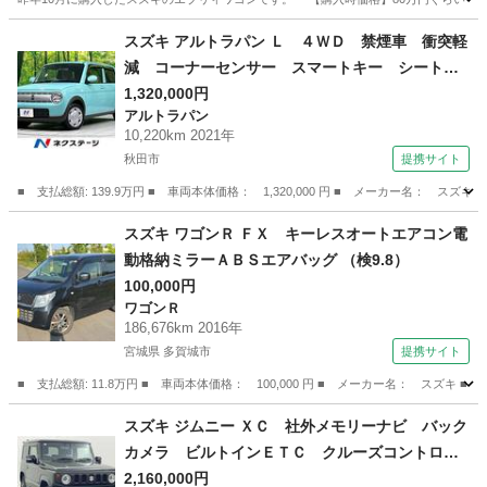
秋田
秋田市
秋田駅
エブリイ
エブリィワゴン
スズキ アルトラパン Ｌ ４ＷＤ 禁煙車 衝突軽
減 コーナーセンサー スマートキー シートヒ
ーター 横滑り防止装置 車線逸脱防止装置 オ
1,320,000円
アルトラパン
ートライト アイドリングストップ パワーステ
10,220km 2021年
アリング パワーウィンドウ （検10.1）
秋田市
提携サイト
■ 支払総額: 139.9万円 ■ 車両本体価格： 1,320,000 円 ■ メーカー名
秋田
秋田市
アルトラパン
スズキ ワゴンＲ ＦＸ キーレスオートエアコン電
動格納ミラーＡＢＳエアバッグ （検9.8）
100,000円
ワゴンＲ
186,676km 2016年
宮城県 多賀城市
提携サイト
■ 支払総額: 11.8万円 ■ 車両本体価格： 100,000 円 ■ メーカー名： スズ
宮城
多賀城市
ワゴンＲ
スズキ ジムニー ＸＣ 社外メモリーナビ バック
カメラ ビルトインＥＴＣ クルーズコントロー
ル 車線逸脱警報 衝突被害軽減システム 前後
2,160,000円