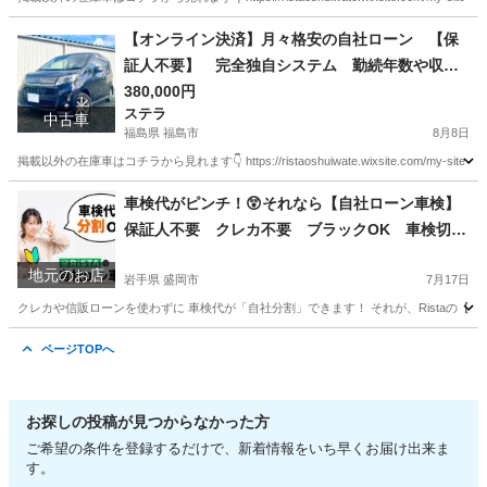
宮城
仙台市
ホンダ
月々
【オンライン決済】月々格安の自社ローン 【保
証人不要】 完全独自システム 勤続年数や収入
も不問です◎ 【車検2年付き】ステラカスタム☆
380,000円
ステラ
4WD☆修復歴なし 詳細・在庫情報は今すぐ本文
中古車
福島県 福島市
8月8日
をcheck👇
掲載以外の在庫車はコチラから見れます👇 https://ristaoshuiwate.wixsite.com/my-sit
福島
福島市
ステラ
月々
車検代がピンチ！😲それなら【自社ローン車検】
保証人不要 クレカ不要 ブラックOK 車検切れ
対応 代車無料
地元のお店
岩手県 盛岡市
7月17日
クレカや信販ローンを使わずに 車検代が「自社分割」できます！ それが、Ristaの【自社ロ
岩手
盛岡市
車検
無料
ページTOPへ
お探しの投稿が見つからなかった方
ご希望の条件を登録するだけで、新着情報をいち早くお届け出来ま
す。