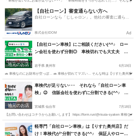
「車検が近いのにお金が足りない･･･」 「車検時期をすっかり忘れてた…」 そんなときは【
宮城
大崎市
車検
【自社ローン】審査通らない方へ
自社ローンなら「じしゃロン」。他社の審査に通らな
かった方も
株式会社IDOM
Ad
【自社ローン車検】にご相談ください(^^♪ ロー
ン会社を使わず分割◎ 車検切れでも大丈夫 保
証人やクレカも不要 岩手・宮城対応
地元のお店
岩手県 奥州市
6月19日
🚗 車検なのにお財布が空っぽ… 🚗 車検が切れてマズい… そんな時は【りすた奥州店】へ
岩手
奥州市
車検
車検代が足りない･･･ それなら「自社ローン車
検」😉 信販会社を使わずに分割できる(^^♪ 保
証人もクレジットカードも要りません💕 車検切
地元のお店
れでも対応します
宮城県 仙台市
7月18日
【お問い合わせはコチラからお願いします】 https://form.run/@risuta-syake
宮城
仙台市
車検
軽専門「自社ローン車検」は【りすた奥州店】だ
け！車検代が“分割”できる(^^♪ 保証人やローン