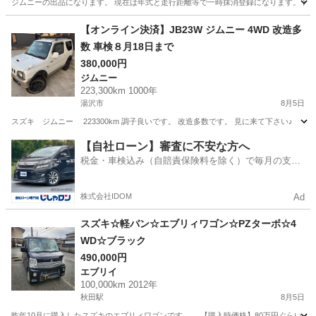
ジムニーの出品になります。 現在は年式と走行距離等で一時抹消登録になります。 部品
秋田
大館市
早口駅
ジムニー
【オンライン決済】JB23W ジムニー 4WD 改造多
数 車検８月18日まで
380,000円
ジムニー
223,300km 1000年
湯沢市
8月5日
スズキ ジムニー 223300km 調子良いです。 改造多数です。 見に来て下さい♪
秋田
湯沢市
ジムニー
【自社ローン】審査に不安な方へ
税金・車検込み（自賠責保険料を除く）で毎月の支払
額は一定の自社ローン🚗
株式会社IDOM
Ad
スズキ☆軽バン☆エブリィワゴン☆PZターボ☆4
WD☆ブラック
490,000円
エブリイ
100,000km 2012年
秋田駅
8月5日
昨年10月に購入したスズキのエブリィワゴンです。 【購入時価格】80万円ぐらい 【サ