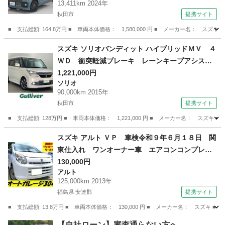
13,411km 2024年
ー オートエアコン アイドリングストップ 横
秋田市
提携サイト
滑り防止機能 衝突安全ボディ 盗難防止システ
ム （車検整備付）
■ 支払総額: 164.8万円 ■ 車両本体価格： 1,580,000 円 ■ メーカー名
秋田
秋田市
スズキ
スズキ ソリオバンディット ハイブリッドＭＶ ４
ＷＤ 衝突軽減ブレーキ レーンキープアシス
ト 社外ＳＤナビ 両側パワースライドドア ク
1,221,000円
ソリオ
ルーズコントロール ＬＥＤヘッドライト シー
90,000km 2015年
トヒーター 純正１３インチアルミホイール ス
秋田市
提携サイト
テアリングスイッチ （検8.12）
■ 支払総額: 128万円 ■ 車両本体価格： 1,221,000 円 ■ メーカー名： 
秋田
秋田市
ソリオ
スズキ アルト ＶＰ 車検令和９年６月１８日 関
東仕入れ ワンオーナー車 エアコンコンプレッ
サー新品交換済み 法人リースアップ車 点検整
130,000円
アルト
備記録簿 禁煙車 純正ＡＭ／ＦＭラジオ ４ナ
125,000km 2013年
ンバー パワステ レベライザー 貨物登録
福島県 安達郡
提携サイト
（検9.6）
■ 支払総額: 13.8万円 ■ 車両本体価格： 130,000 円 ■ メーカー名： ス
福島
安達郡
アルト
【自社ローン】審査通らない方へ