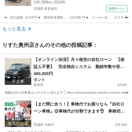
140,389km 2016年
宮城県 多賀城市
提携サイト
■ 支払総額: 14.8万円 ■ 車両本体価格： 110,000 円 ■ メーカー名： スズキ
宮城
多賀城市
ワゴンＲ
もっと見る
りすた奥州店
さんのその他の投稿記事：
【オンライン決済】月々格安の自社ローン 【保
証人不要】 完全独自システム 勤続年数や収入
も不問です◎ 【車検2年付き】タントカスタム☆
480,000円
タント
4WD☆修復歴なし 詳細・在庫情報は今すぐ本文
中古車
秋田市
8月8日
をcheck👇
掲載以外の在庫車はコチラから見れます👇 https://ristaoshuiwate.wixsite.com/my-sit
秋田
秋田市
タント
月々
【まだ間に合う！】車検代でお困りなら『自社ロ
ーン車検』😉車検代が分割できます👌 車検切れ
対応 保証人不要 代車無料
地元のお店
宮城県 大崎市
6月19日