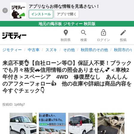
アプリならお得な情報を見逃さない！
インストール
アプリで開く
地元の掲示板 ジモティー 秋田版
秋田県
検索
ログイン
投稿
ジモティー
中古車
スズキ
その他
秋田県のその他
秋田市のそ
来店不要👌【自社ローン等◎】保証人不要！ブラック
でも月々格安🚗信用情報の照会ありません💕＜車検2
年付き＞スペーシア 4WD 修復歴なし あんしん
のアフターフォロー👍 他の在庫や詳細は商品内容を
今すぐチェック👇
投稿ID: 1p68g7