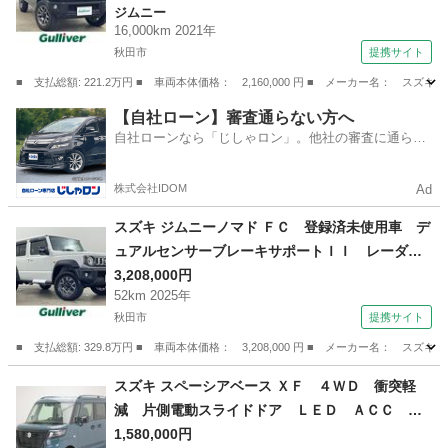
ジムニー
ドライブレコーダー 前席シートヒーター 純正
16,000km 2021年
ＡＷ （車検整備付）
秋田市
提携サイト
■ 支払総額: 221.2万円 ■ 車両本体価格： 2,160,000 円 ■ メーカー名
秋田
秋田市
ジムニー
【自社ローン】審査通らない方へ
自社ローンなら「じしゃロン」。他社の審査に通らな
かった方も
株式会社IDOM
Ad
スズキ ジムニーノマド ＦＣ 登録済未使用車 デ
ュアルセンサーブレーキサポートＩＩ レーダー
クルーズコントロール ＬＥＤオートライト 前
3,208,000円
52km 2025年
席シートヒーター 純正１５インチアルミホイー
秋田市
提携サイト
ル オートハイビーム クリアランスソナー （車
検整備付）
■ 支払総額: 329.8万円 ■ 車両本体価格： 3,208,000 円 ■ メーカー名
秋田
秋田市
スズキ
スズキ スペーシアベース ＸＦ ４ＷＤ 衝突軽
減 片側電動スライドドア ＬＥＤ ＡＣＣ オ
ートライト プッシュスタート シートヒータ
1,580,000円