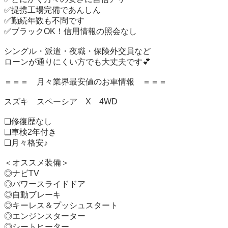
✅提携工場完備であんしん

✅勤続年数も不問です

✅ブラックOK！信用情報の照会なし

シングル・派遣・夜職・保険外交員など

ローンが通りにくい方でも大丈夫です💕

＝＝＝　月々業界最安値のお車情報　＝＝＝

スズキ　スペーシア　X　4WD

❏修復歴なし

❏車検2年付き

❏月々格安♪

＜オススメ装備＞

◎ナビTV

◎パワースライドドア

◎自動ブレーキ

◎キーレス＆プッシュスタート　

◎エンジンスターター

◎シートヒーター
