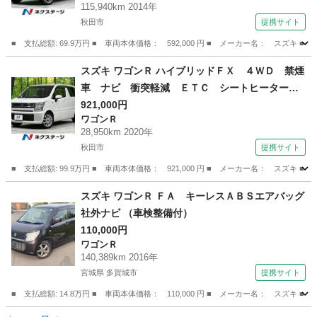
115,940km 2014年
ヒルアシスト 盗難防止装置 純正１５インチア
秋田市
提携サイト
ルミ （車検整備付）
■ 支払総額: 69.9万円 ■ 車両本体価格： 592,000 円 ■ メーカー名： ス
秋田
秋田市
その他
スズキ ワゴンＲ ハイブリッドＦＸ ４ＷＤ 禁煙
車 ナビ 衝突軽減 ＥＴＣ シートヒーター
コーナーセンサー オートエアコン アイドリン
921,000円
ワゴンＲ
グストップ 横滑防止機能 スマートキー ドア
28,950km 2020年
バイザー バニティミラー １４インチアルミ
秋田市
提携サイト
（検9.10）
■ 支払総額: 99.9万円 ■ 車両本体価格： 921,000 円 ■ メーカー名： ス
秋田
秋田市
ワゴンＲ
スズキ ワゴンＲ ＦＡ キーレスＡＢＳエアバッグ
社外ナビ （車検整備付）
110,000円
ワゴンＲ
140,389km 2016年
宮城県 多賀城市
提携サイト
■ 支払総額: 14.8万円 ■ 車両本体価格： 110,000 円 ■ メーカー名： スズキ
宮城
多賀城市
ワゴンＲ