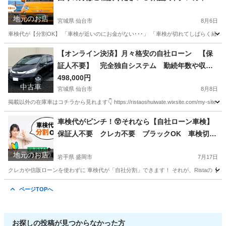
で【分割OK】車検切れや過走行車も対応していま
地元のお店
す！
宮城県 仙台市
8月6日
車検代が【分割OK】 「車検が近いのにお金がない･･･」 「車検が切れてしばらく経つ･･･
宮城
仙台市
車検
格安
【オンライン決済】月々格安の自社ローン 【保
証人不要】 完全独自システム 勤続年数や収入
も不問です◎ 【車検2年付き】フリード☆4WD
498,000円
中古車
☆修復歴なし 詳細・在庫情報は今すぐ本文をch
宮城県 仙台市
8月8日
eck👇
掲載以外の在庫車はコチラから見れます👇 https://ristaoshuiwate.wixsite.com/my-sit
宮城
仙台市
ホンダ
月々
車検代がピンチ！😲それなら【自社ローン車検】
保証人不要 クレカ不要 ブラックOK 車検切れ
対応 代車無料
地元のお店
岩手県 盛岡市
7月17日
クレカや信販ローンを使わずに 車検代が「自社分割」できます！ それが、Ristaの【自社ロ
岩手
盛岡市
車検
無料
ページTOPへ
お探しの投稿が見つからなかった方