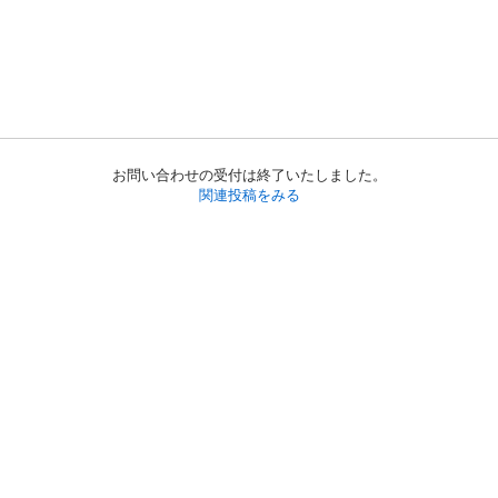
お問い合わせの受付は終了いたしました。
関連投稿をみる
初めての方へ
利用規約
プライバシーポリシー
プライバシー・ステートメント
健全化に資する運用方針
お問い合わせ
運営会社
サイトマップ
ご利用ガイド
フリーワードで探す