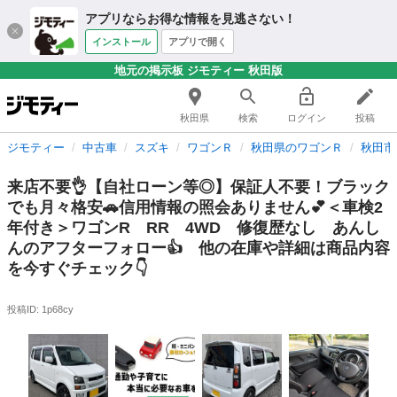
アプリならお得な情報を見逃さない！
インストール
アプリで開く
地元の掲示板 ジモティー 秋田版
秋田県
検索
ログイン
投稿
ジモティー
中古車
スズキ
ワゴンＲ
秋田県のワゴンＲ
秋田市
来店不要👌【自社ローン等◎】保証人不要！ブラック
でも月々格安🚗信用情報の照会ありません💕＜車検2
年付き＞ワゴンR RR 4WD 修復歴なし あんし
んのアフターフォロー👍 他の在庫や詳細は商品内容
を今すぐチェック👇
投稿ID: 1p68cy