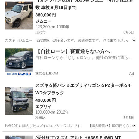
【オンライン決済】JB23W ジムニー 4WD 改造多
数 車検８月18日まで
380,000円
ジムニー
223,300km 1000年
湯沢市
8月5日
スズキ ジムニー 223300km 調子良いです。 改造多数です。 見に来て下さい♪
秋田
湯沢市
ジムニー
【自社ローン】審査通らない方へ
自社ローンなら「じしゃロン」。他社の審査に通らな
かった方も
株式会社IDOM
Ad
スズキ☆軽バン☆エブリィワゴン☆PZターボ☆4
WD☆ブラック
490,000円
エブリイ
100,000km 2012年
秋田駅
8月5日
昨年10月に購入したスズキのエブリィワゴンです。 【購入時価格】80万円ぐらい 【サ
秋田
秋田市
秋田駅
エブリイ
エブリィワゴン
(受付終了)スズキ アルト HA36S F 4WD MT