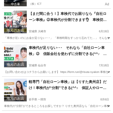
（株）ICT
Ad
【まだ間に合う！】車検代でお困りなら『自社ロ
ーン車検』😉車検代が分割できます👌 車検切れ
対応 保証人不要 代車無料
地元のお店
宮城県 大崎市
6月19日
「車検が近いのにお金が足りない･･･」 「車検時期をすっかり忘れてた…」 そんなときは【
宮城
大崎市
車検
車検代が足りない･･･ それなら「自社ローン車
検」😉 信販会社を使わずに分割できる(^^♪ 保
証人もクレジットカードも要りません💕 車検切
地元のお店
れでも対応します
宮城県 仙台市
7月18日
【お問い合わせはコチラからお願いします】 https://form.run/@risuta-syake
宮城
仙台市
車検
軽専門「自社ローン車検」は【りすた奥州店】だ
け！車検代が“分割”できる(^^♪ 保証人やローン
審査も不要★車検切れ対応★過走行車OK
地元のお店
岩手県 一関市
8月6日
車検代の“分割”ができるところをお探しですか？ りすた奥州店なら「自社ローン車検」があり