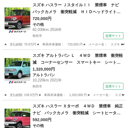
スズキ ハスラー ＪスタイルＩＩ 禁煙車 ナビ
バックカメラ 衝突軽減 ＨＩＤヘッドライト
シートヒーター オートライト オートエアコ
720,000円
その他
ン スマートキー フロントフォグ 純正１５イ
82,030km 2016年
ンチアルミ 電動格納ミラー ステアリングスイ
秋田市
提携サイト
ッチ （検9.9）
■ 支払総額: 79.9万円 ■ 車両本体価格： 720,000 円 ■ メーカー名： ス
秋田
秋田市
その他
スズキ アルトラパン Ｌ ４ＷＤ 禁煙車 衝突軽
減 コーナーセンサー スマートキー シートヒ
ーター 横滑り防止装置 車線逸脱防止装置 オ
1,320,000円
アルトラパン
ートライト アイドリングストップ パワーステ
10,220km 2021年
アリング パワーウィンドウ （検10.1）
秋田市
提携サイト
■ 支払総額: 139.9万円 ■ 車両本体価格： 1,320,000 円 ■ メーカー名
秋田
秋田市
アルトラパン
スズキ ハスラー Ｘターボ ４ＷＤ 禁煙車 純正
ナビ バックカメラ 衝突軽減 シートヒータ
ー ＨＩＤヘッドライト オートライト オート
592,000円
その他
エアコン スマートキー フォグライト ダウン