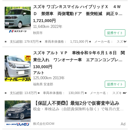
秋田
秋田市
スズキ
スズキ ワゴンＲスマイル ハイブリッドＸ ４Ｗ
Ｄ 禁煙車 両側電動ドア 衝突軽減 純正９型
ディスプレイオーデイオ 全周囲カメラ ＥＴ
1,721,000円
11,640km 2022年
Ｃ ドラレコ アダプティブクルーズ ２トーン
秋田市
提携サイト
カラー ＬＥＤヘッドライト ＬＥＤフォグライ
ト 前席シートヒーター （検9.9）
■ 支払総額: 179.9万円 ■ 車両本体価格： 1,721,000 円 ■ メーカー名
秋田
秋田市
スズキ
スズキ アルト ＶＰ 車検令和９年６月１８日 関
東仕入れ ワンオーナー車 エアコンコンプレッ
サー新品交換済み 法人リースアップ車 点検整
130,000円
アルト
備記録簿 禁煙車 純正ＡＭ／ＦＭラジオ ４ナ
125,000km 2013年
ンバー パワステ レベライザー 貨物登録
福島県 安達郡
提携サイト
（検9.6）
■ 支払総額: 13.8万円 ■ 車両本体価格： 130,000 円 ■ メーカー名： ス
福島
安達郡
アルト
【保証人不要🙆】最短2分で仮審査申込み
税金・車検込み（自賠責保険料を除く）で毎月の支払
額は一定の自社ローン🚗
株式会社IDOM
Ad