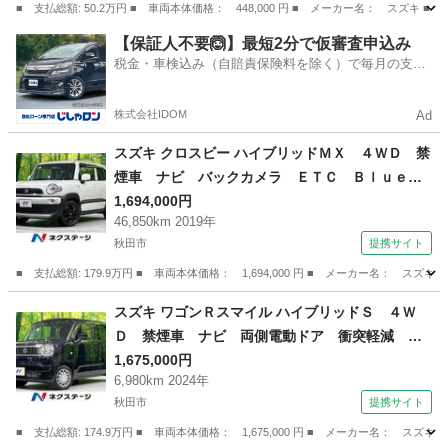
■ 支払総額: 50.2万円 ■ 車両本体価格： 448,000 円 ■ メーカー名： スズキ
秋田
大館市
エブリイ
【保証人不要🙆】最短2分で仮審査申込み
税金・車検込み（自賠責保険料を除く）で毎月の支払
額は一定の自社ローン🚗
株式会社IDOM
Ad
スズキ クロスビー ハイブリッドＭＸ ４ＷＤ 禁
煙車 ナビ バックカメラ ＥＴＣ Ｂｌｕｅｔ
ｏｏｔｈ ドラレコ シートヒーター ＬＥＤヘ
1,694,000円
46,850km 2019年
ッドライト パドルシフト オートライト オー
秋田市
提携サイト
トエアコン スマートキー （検8.12）
■ 支払総額: 179.9万円 ■ 車両本体価格： 1,694,000 円 ■ メーカー名
秋田
秋田市
スズキ
スズキ ワゴンＲスマイル ハイブリッドＳ ４Ｗ
Ｄ 禁煙車 ナビ 両側電動ドア 衝突軽減 コ
ーナーセンサー 前席シートヒーター オートラ
1,675,000円
6,980km 2024年
イト オートエアコン スマートキ― 車線逸脱
秋田市
提携サイト
警報 アイドリングストップ ＵＳＢ入力端子
電動格納ミラー （検9.3）
■ 支払総額: 174.9万円 ■ 車両本体価格： 1,675,000 円 ■ メーカー名