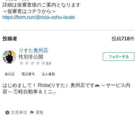
詳細は仮審査後のご案内となります

https://form.run/@rista-oshu-iwate
投稿者
投稿
718
件
りすた奥州店
性別非公開
フォローする
0.0
身分証
電話番号
法人書類
はじめまして！ Rista(りすた）奥州店です🚗 ～サービス内
容～ ①軽自動車＆ミニ...
注意事項
通報