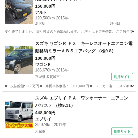
150,000円
アルト
120,500km 2015年
湯沢駅
8月4日
受付終了しました。 乗り換えのため出品します。 ボディはキズ等多数。 ここ数年で交換
秋田
湯沢市
湯沢駅
アルト
イグニッションコイル
スズキ ワゴンＲ ＦＸ キーレスオートエアコン電
動格納ミラーＡＢＳエアバッグ （検9.8）
100,000円
ワゴンＲ
186,676km 2016年
宮城県 多賀城市
提携サイト
■ 支払総額: 11.8万円 ■ 車両本体価格： 100,000 円 ■ メーカー名： スズ
宮城
多賀城市
ワゴンＲ
スズキ エブリイ ＰＡ ワンオーナー エアコン
パワステ （検9.11）
448,000円
エブリイ
29,974km 2011年
大館市
提携サイト