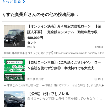
もっと見る
りすた奥州店
さんのその他の投稿記事：
【オンライン決済】月々格安の自社ローン 【保
証人不要】 完全独自システム 勤続年数や収入
も不問です◎ 【車検2年付き】タントカスタム☆
480,000円
タント
4WD☆修復歴なし 詳細・在庫情報は今すぐ本文
中古車
秋田市
8月8日
をcheck👇
掲載以外の在庫車はコチラから見れます👇 https://ristaoshuiwate.wixsite.com/my-sit
秋田
秋田市
タント
月々
【自社ローン車検】にご相談ください(^^♪ ロー
ン会社を使わず分割◎ 車検切れでも大丈夫 保
証人やクレカも不要 岩手・宮城対応
地元のお店
岩手県 奥州市
6月19日
🚗 車検なのにお財布が空っぽ… 🚗 車検が切れてマズい… そんな時は【りすた奥州店】へ
岩手
奥州市
車検
【公式】だれでもノレル
自社ローンなど特別な条件で車を探しているなら！金
利0%で車をご提供、ノレル独自与信システム。