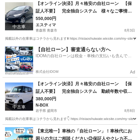
岩手
一関市
車検
【オンライン決済】月々格安の自社ローン 【保
証人不要】 完全独自システム 様々なご事情に
対応できます◎ 【車検2年付き】エスティマ☆4
550,000円
エスティマ
WD☆7人乗り 詳細・在庫情報は今すぐ本文をch
中古車
青森県 青森市
8月3日
eck👇
掲載以外の在庫車はコチラから見れます⬇️ https://ristaoshuiwate.wixsite.com/my-site
青森
青森市
エスティマ
月々
【自社ローン】審査通らない方へ
IDOMの自社ローンは税金・車検の支払いも含んでい
るので毎月の支払額は一定
株式会社IDOM
Ad
【オンライン決済】月々格安の自社ローン 【保
証人不要】 完全独自システム 勤続年数や収入
も不問です◎ 【車検2年付き】N-BOX☆4WD☆
380,000円
N-BOX
修復歴なし 詳細・在庫情報は今すぐ本文をchec
中古車
岩手県 盛岡市
8月8日
k👇
掲載以外の在庫車はコチラから見れます👇 https://ristaoshuiwate.wixsite.com/my-sit
岩手
盛岡市
N-BOX
月々
【東北唯一】車検の「自社ローン」！車検代にお
困りの方はご相談ください😉保証人やクレカ不要