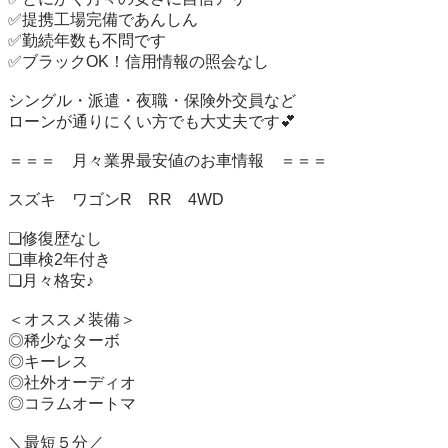
✅提携工場完備であんしん

✅勤続年数も不問です

✅ブラックOK！信用情報の照会なし

シングル・派遣・夜職・保険外交員など

ローンが通りにくい方でも大丈夫です💕

＝＝＝　月々業界最安値のお車情報　＝＝＝

スズキ　ワゴンR　RR　4WD

❏修復歴なし

❏車検2年付き

❏月々格安♪

＜オススメ装備＞

◎稀少なターボ

◎キーレス

◎社外オーディオ　　

◎コラムオートマ

＼最短５分／
