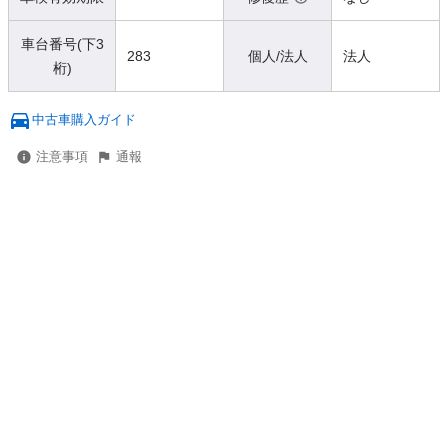
車台番号(下3
283
個人/法人
法人
桁)
中古車購入ガイド
注意事項
通報