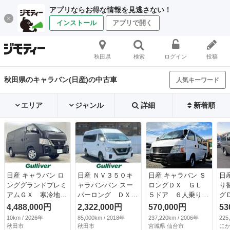
アプリならお得な情報を見逃さない！
インストール
アプリで開く
秋田県
検索
ログイン
投稿
秋田県のキャラバン(日産)の中古車
人気キーワード
エリア
ジャンル
詳細
新着順
日産 キャラバン ロ
日産 ＮＶ３５０キ
日産 キャラバン Ｓ
日
ンググランドプレミ
ャラバンバン スー
ロングＤＸ ＧＬ
り
アムＧＸ 寒冷地仕
パーロング ＤＸ
５ドア ６人乗り
グ
様 全方位カメラ
福祉車両／ストレッ
スーパーロング 積
Ｔ
4,488,000円
2,322,000円
570,000円
53
ＬＥＤオートライ
チャー１基／車いす
載１２００Ｋｇ ト
整
10km / 2026年
85,000km / 2018年
237,220km / 2006年
225
ト パワースライド
２基／純正オーディ
ランポ （なし）
秋田市
秋田市
宮城県 仙台市
に