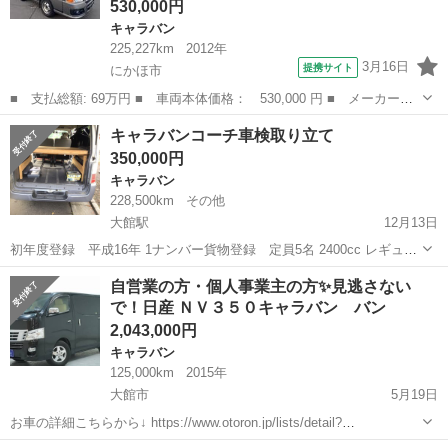
530,000円
キャラバン
225,227km
2012年
3月16日
提携サイト
にかほ市
■ 支払総額: 69万円 ■ 車両本体価格： 530,000 円 ■ メーカー
名： 日産 ■ 車種名： キャラバン ■ グレード名： 切り替え４
秋田
にかほ市
キャラバン
キャラバンコーチ車検取り立て
ＷＤ ロングＤＸターボＶ－ＬＴＤ ＩＩ ■ 排気量： 3000cc ■
350,000円
ドア枚...
キャラバン
228,500km
その他
大館駅
12月13日
初年度登録 平成16年 1ナンバー貨物登録 定員5名 2400cc レギュラ
ーガソリン 主にトランポ使用しております 年式相応のキズ・ヘコミあ
秋田
大館市
大館駅
キャラバン
キャラバンコーチ
自営業の方・個人事業主の方✨見逃さない
ります 車検で20万程かかりましたので 次回の車検費用はより安くなる
で！日産 ＮＶ３５０キャラバン バン
と思います...
2,043,000円
キャラバン
125,000km
2015年
大館市
5月19日
お車の詳細こちらから↓ https://www.otoron.jp/lists/detail?
carno=044784 来店不要で全国対応中🗾(※沖縄/北海道/離島除く) 携帯