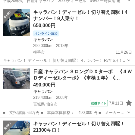
平成20年式 日産キャラバン 3000ディーゼル 4WD 一時抹消 走行
350,000 A/C作動しません ラジオ作動しません なので特価にてお譲り
秋田
秋田市
土崎駅
キャラバン
特価
キャラバン！ディーゼル！切り替え四駆！4
します。 東北、新潟県は格安自走陸送対応します。 現車確認可能で
ナンバー！9人乗り！
す...
650,000円
オンライン決済
キャラバン
290,000km
2013年
横手市
11月26日
キャラバン！ ディーゼル！ 切り替え四駆！ 4ナンバー！ R7年6月！
29万キロ！ 車検取り立て！ 12ヶ月点検済み！ 内外装傷あります。 テ
秋田
横手市
キャラバン
ディーゼル
日産 キャラバン ＳロングＤＸターボ 《４Ｗ
キパキ走りますが、過走行の為、現状販売でお願い致します。
Ｄディーゼルターボ》《車検１年》《…
490,000円
キャラバン
219,400km
2008年
7月11日
提携サイト
宮城県 仙台市
■ 支払総額: 63万円 ■ 車両本体価格： 490,000 円 ■ メーカー
名： 日産 ■ 車種名： キャラバン ■ グレード名： ＳロングＤ
宮城
仙台市
キャラバン
キャラバン！ディーゼル！切り替え四駆！
Ｘターボ 《４ＷＤディーゼルターボ》《車検１年》《ＳＤナビＴＶ
21300キロ！
ワンセグ》両側ス...