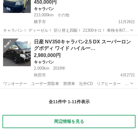
450,000円
キャラバン
213,000km
その他
横手市
11月26日
キャラバン！ ディーゼル！ 切り替え四駆！ 21300キロ！ 車検令和7年
6月！
秋田
横手市
キャラバン
ディーゼル
日産 NV350キャラバン2.5 DX スーパーロン
グボディ ワイド ハイルー…
2,980,000円
キャラバン
2,000km
2018年
秋田市
4月27日
ワンオーナー ユーザー買取車 禁煙車 社外CD リアヒーター デ
イトナホイール 下回り防錆処理済み ボディタイプ ミニバン 駆動方
秋田
秋田市
キャラバン
スーパーロングボディ
式 4WD 色 黒 ハンドル 右 車台末尾番号 ...
全11件中 1-11件表示
周辺情報を見る