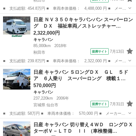
秋田市
■ 支払総額: 454.8万円 ■ 車両本体価格： 4,488,000 円 ■ メーカ
ー名： 日産 ■ 車種名： キャラバン ■ グレード名： ロンググ
秋田
秋田市
キャラバン
日産 ＮＶ３５０キャラバンバン スーパーロン
ランドプレミアムＧＸ 寒冷地仕様 全方位カメラ ＬＥＤオートラ
グ ＤＸ 福祉車両／ストレッチャー…
イト パ...
2,322,000円
キャラバン
85,000km
2018年
7月13日
提携サイト
秋田市
■ 支払総額: 239.8万円 ■ 車両本体価格： 2,322,000 円 ■ メーカ
ー名： 日産 ■ 車種名： ＮＶ３５０キャラバンバン ■ グレード
秋田
秋田市
キャラバン
日産 キャラバン ＳロングＤＸ ＧＬ ５ド
名： スーパーロング ＤＸ 福祉車両／ストレッチャー１基／車い
ア ６人乗り スーパーロング 積載１…
す２基／...
570,000円
キャラバン
237,220km
2006年
7月31日
提携サイト
宮城県 仙台市
■ 支払総額: 58万円 ■ 車両本体価格： 570,000 円 ■ メーカー
名： 日産 ■ 車種名： キャラバン ■ グレード名： ＳロングＤ
宮城
仙台市
キャラバン
日産 キャラバン 切り替え４ＷＤ ロングＤＸ
Ｘ ＧＬ ５ドア ６人乗り スーパーロング 積載１２００Ｋｇ
ターボＶ－ＬＴＤ ＩＩ （車検整備…
トランポ ■ 排...