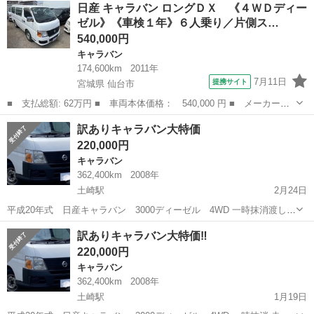
秋田
大館市
キャラバン
オトロン
日産 キャラバン ロングＤＸ 《４ＷＤディー
さえあれば即日審査・契約もできちゃう✨...
ゼル》《車検１年》６人乗り／片側ス…
540,000円
キャラバン
174,600km
2011年
7月11日
提携サイト
宮城県 仙台市
■ 支払総額: 62万円 ■ 車両本体価格： 540,000 円 ■ メーカー
名： 日産 ■ 車種名： キャラバン ■ グレード名： ロングＤ
宮城
仙台市
キャラバン
訳ありキャラバン大特価
Ｘ 《４ＷＤディーゼル》《車検１年》６人乗り／片側スライドドア
220,000円
／キーレスエントリ...
キャラバン
362,400km
2008年
土崎駅
2月24日
平成20年式 日産キャラバン 3000ディーゼル 4WD 一時抹消渡し
A/C作動しません ラジオ作動しません なので特価にてお譲りします。
秋田
秋田市
土崎駅
キャラバン
特価
訳ありキャラバン大特価‼︎
東北、新潟県は格安自走陸送対応します。 現車確認可能です。 購入決
220,000円
定後の...
キャラバン
362,400km
2008年
土崎駅
1月19日