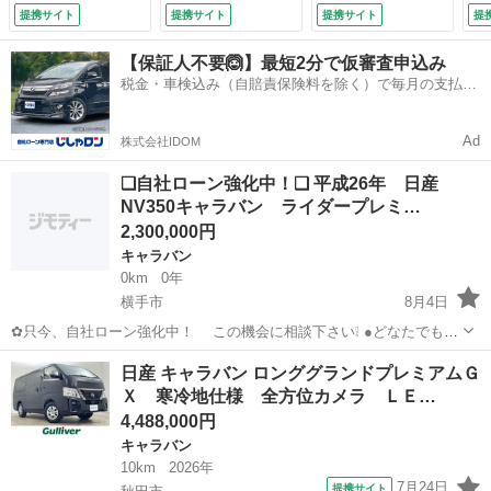
ドア ハーフレザー
オ／リヤアームリフ
提携サイト
提携サイト
提携サイト
提
シート シートヒー
ト／オートステップ
ター クリアランス
／アラウンドビュー
【保証人不要🙆】最短2分で仮審査申込み
ソナー 電動格納ミ
モニター／リヤクー
税金・車検込み（自賠責保険料を除く）で毎月の支払額
ラー 革巻きステア
ラー／電動格納ミラ
は一定の自社ローン🚗
リング ステアリン
ー／スチールホイー
グスイッチ スマー
ル付きサマータイヤ
Ad
株式会社IDOM
トキー （検10.1）
４本車載 （検8.10）
❑自社ローン強化中！❑ 平成26年 日産
NV350キャラバン ライダープレミ…
2,300,000円
キャラバン
0km
0年
横手市
8月4日
✿只今、自社ローン強化中！ この機会に相談下さい❕ ●どなたでも自
社ローン対応可能です● ・勤続年数の短い方や自営業
秋田
横手市
キャラバン
車両
日産 キャラバン ロンググランドプレミアムＧ
の方 ・パートやアルバイト勤務の主婦の方や派遣社員の方 ・自...
Ｘ 寒冷地仕様 全方位カメラ ＬＥ…
4,488,000円
キャラバン
10km
2026年
7月24日
提携サイト