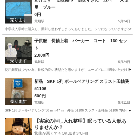
あげます 防災頭巾 防災ずきん カバー 未使
用 ブルー
0円
売ります
荒畑駅
5月24日
小学校入学時に購入し、開封し使わずしまってありました。シワになっていますが、未
愛知
名古屋市
荒畑駅
その他
防災頭巾
子供服 長袖上着 パーカー コート 160 セッ
ト
2,000円
売ります
鶴舞駅
5月24日
使用頻度は少ない為、比較的良い状態だと思いますが、ユーズドにご理解いただける方のみご購入
愛知
名古屋市
鶴舞駅
キッズ用品
TIG
新品 SKF 1列 ボールベアリング スラスト玉軸受
51106
500円
売ります
荒畑駅
5月11日
SKF 1列 ボールベアリング 30 mm 47 mm 外径 51106 スラスト玉軸受 51106 内
愛知
名古屋市
荒畑駅
その他
新品
【実家の押し入れ整理】眠っている人形あ
りませんか？
状態が悪くてもOK🙆‍♀️査定0円‼️