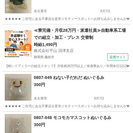
名古屋市
8月7日
★★★★★ ご自宅にある不要品を是非ジモティースポットへお持ち込みしませんか？ 家
愛知
名古屋市
おもちゃ
マスコット
≪寮完備・月収28万円・派遣社員≫自動車系工場
での組立・加工・プレス 交替制
時給1,490円
株式会社平山 沼津支店
静岡県 藤枝市
提携サイト
【軽いドアミラーの組立スタッフ】月収例28万円以上／単身寮あり／年間休日121日／
静岡
藤枝市
その他
0807-049 ねない子だれだ ぬいぐるみ
300円
名古屋市
8月7日
★★★★★ ご自宅にある不要品を是非ジモティースポットへお持ち込みしませんか？ 家
愛知
名古屋市
おもちゃ
現地
0807-048 モコモカマスコットぬいぐるみ
300円