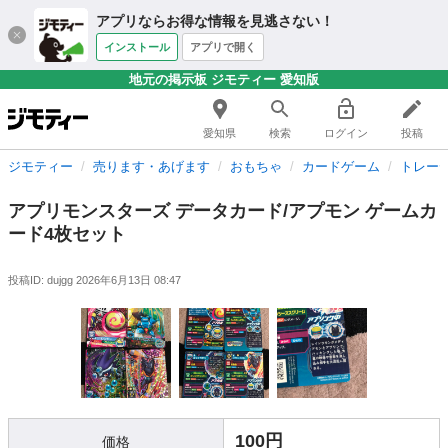
アプリならお得な情報を見逃さない！
インストール
アプリで開く
地元の掲示板 ジモティー 愛知版
愛知県
検索
ログイン
投稿
ジモティー
売ります・あげます
おもちゃ
カードゲーム
トレー
アプリモンスターズ データカード/アプモン ゲームカ
ード4枚セット
投稿ID: dujgg
2026年6月13日 08:47
100円
価格