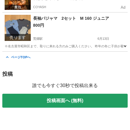
COYASH
Ad
長袖パジャマ 2セット M 160 ジュニア
800円
売ります
荒畑駅
6月13日
※名古屋市昭和区まで、取りに来れる方のみご購入ください。 昨年の冬に子供が着てい
愛知
名古屋市
荒畑駅
キッズ用品
パジャマ
ページTOPへ
投稿
誰でも今すぐ30秒で投稿出来る
投稿画面へ (無料)