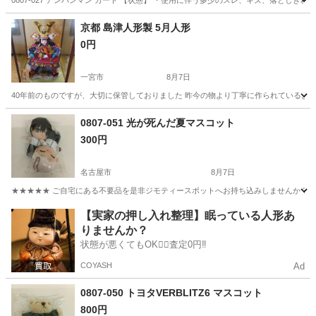
0807-027 アンパンマン カート 【状態】 ・使用に伴う多少のスレ、キズ、落とし
愛知
半田市
おもちゃ
現地
京都 島津人形製 5月人形
0円
一宮市
8月7日
40年前のものですが、大切に保管しておりました 昨今の物より丁寧に作られているように
愛知
一宮市
五月人形
武者
0807-051 光が死んだ夏マスコット
300円
名古屋市
8月7日
★★★★★ ご自宅にある不要品を是非ジモティースポットへお持ち込みしませんか？ 家
愛知
名古屋市
おもちゃ
マスコット
【実家の押し入れ整理】眠っている人形あ
りませんか？
状態が悪くてもOK🙆‍♀️査定0円‼️
COYASH
Ad
0807-050 トヨタVERBLITZ6 マスコット
800円