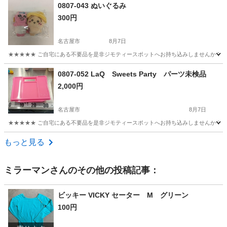
愛知
名古屋市
おもちゃ
ポケモン
0807-043 ぬいぐるみ
300円
名古屋市
8月7日
★★★★★ ご自宅にある不要品を是非ジモティースポットへお持ち込みしませんか？ 家
愛知
名古屋市
おもちゃ
現地
0807-052 LaQ Sweets Party パーツ未検品
2,000円
名古屋市
8月7日
★★★★★ ご自宅にある不要品を是非ジモティースポットへお持ち込みしませんか？ 家
愛知
名古屋市
おもちゃ
LaQ
もっと見る
ミラーマン
さんのその他の投稿記事：
ビッキー VICKY セーター M グリーン
100円