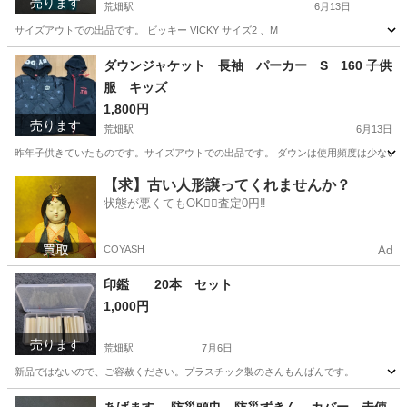
売ります
荒畑駅
6月13日
サイズアウトでの出品です。 ビッキー VICKY サイズ2 、M
愛知
名古屋市
荒畑駅
ニット
グリーン
ダウンジャケット 長袖 パーカー S 160 子供
服 キッズ
1,800円
売ります
荒畑駅
6月13日
昨年子供きていたものです。サイズアウトでの出品です。 ダウンは使用頻度は少ないの
愛知
名古屋市
荒畑駅
キッズ用品
ダウンジャケット
【求】古い人形譲ってくれませんか？
状態が悪くてもOK🙆‍♀️査定0円‼️
COYASH
Ad
印鑑 20本 セット
1,000円
売ります
荒畑駅
7月6日
新品ではないので、ご容赦ください。プラスチック製のさんもんばんです。
愛知
名古屋市
荒畑駅
その他