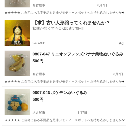
名古屋市
8月7日
★★★★★ ご自宅にある不要品を是非ジモティースポットへお持ち込みしませんか？ 家
愛知
名古屋市
おもちゃ
現地
【求】古い人形譲ってくれませんか？
状態が悪くてもOK🙆‍♀️査定0円‼️
COYASH
Ad
0807-047 ミニオンフレンズバナナ乗物ぬいぐるみ
500円
名古屋市
8月7日
★★★★★ ご自宅にある不要品を是非ジモティースポットへお持ち込みしませんか？ 家
愛知
名古屋市
おもちゃ
現地
0807-046 ポケモンぬいぐるみ
500円
名古屋市
8月7日
★★★★★ ご自宅にある不要品を是非ジモティースポットへお持ち込みしませんか？ 家