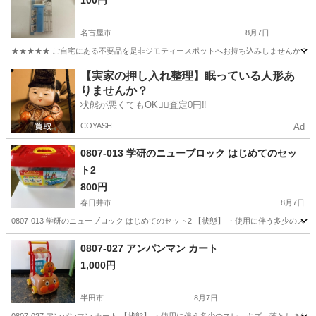
100円
名古屋市
8月7日
★★★★★ ご自宅にある不要品を是非ジモティースポットへお持ち込みしませんか？ 家
愛知
名古屋市
おもちゃ
玩具
【実家の押し入れ整理】眠っている人形あ
りませんか？
状態が悪くてもOK🙆‍♀️査定0円‼️
COYASH
Ad
0807-013 学研のニューブロック はじめてのセッ
ト2
800円
春日井市
8月7日
0807-013 学研のニューブロック はじめてのセット2 【状態】 ・使用に伴う多少の
愛知
春日井市
おもちゃ
ニューブロック
0807-027 アンパンマン カート
1,000円
半田市
8月7日