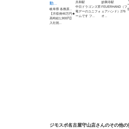
共和駅
妙興寺駅
動...
中日ドラゴンズ昇
FEUERHAND（フ
岐阜県 各務原...
竜デーのユニフォ
ェアハンド）276
【月収例46万円★
ームです フ...
オ...
高時給1,900円】
入社祝...
ジモスポ名古屋守山店
さんのその他の