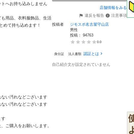
ットへお持ち込みしません
店舗情報をみる
違反を報告
注意事項
ども用品、衣料服飾品、生活
投稿者
ジモスポ名古屋守山店
とめて持ち込めます！

男性


投稿： 
94763
0.0
認証とは
身分証
法人書類
自己紹介文が設定されていません
ない汚れなどございます

ない汚れなどございます

す

、ご購入をお願いします。
