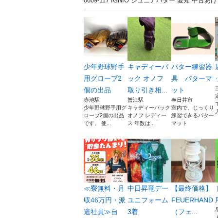
0609-117 IGNIO ジュニアパター 愛知
少年野球野手
キャディーバ
パター練習器
用グローブ2
ック オノフ
具 パターマ
個の出品
取り引き相...
ット
赤池駅
蟹江駅
春日井市
少年野球野手用グ
キャディーバック
室内で、じっくり
入
ローブ2個の出品
オノフ レディー
練習できるパター
です。 使...
ス 年数は...
マット
≪寮無料・月
中日昇竜デー
【最終価格】
収46万円・派
ユニフォーム
FEUERHAND
遣社員≫自
3着
（フェ...