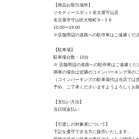
【商品お取引場所】

ジモティースポット名古屋守山店

名古屋市守山区大牧町６−３６

10:00〜19:00

※店舗周辺の道路への駐停車はご遠慮くださ
【駐⾞場】

駐車場台数：10台

※ 店舗周辺の道路への駐停車はご遠慮くださ
満車の場合は近隣のコインパーキング等のご
（コインパーキングの駐車場代は当店では負
予め、ご了承くださいますようよろしくお願
【⽀払い⽅法】

当日現金払い

【引渡しの対象者について】

下記を遵守できる⽅に販売いたします。
