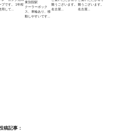
東別院駅
ープです。 1年程
難うございます。
難うございます。
クーラーボック
使用して...
名古屋...
名古屋...
ス、車輪あり、移
動しやすいです...
投稿記事：