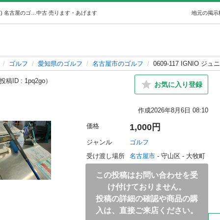
0609-117 IGNIO ジュニアパター (ジモスポ名古屋守山店) 名古屋のゴルフの中古あげます・譲ります｜ジモティーで不用品の処分
中古
売ります・あげます
地元の掲示
ゴルフ
愛知県のゴルフ
名古屋市のゴルフ
0609-117 IGNIO 
投稿ID : 1pq2go）
お気に入り登録
作成
2026年8月6日 08:10
価格
1,000円
ジャンル
ゴルフ
受け渡し場所
名古屋市
 - 守山区
 - 大牧町
この投稿はお問い合わせを受
け付けておりません。
投稿の詳細の確認や商品の購
入は、直接ご来店ください。