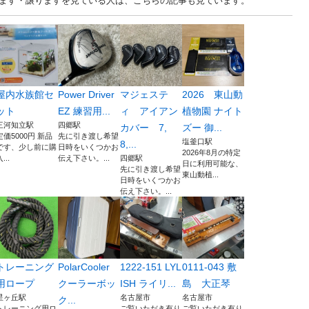
 中古あげます・譲りますを見ている人は、こちらの記事も見ています。
屋内水族館セ
Power Driver
マジェステ
2026 東山動
ット
EZ 練習用...
ィ アイアン
植物園 ナイト
三河知立駅
四郷駅
カバー 7,
ズー 御...
定価5000円 新品
先に引き渡し希望
塩釜口駅
8,...
です、少し前に購
日時をいくつかお
2026年8月の特定
...
伝え下さい。...
四郷駅
日に利用可能な、
先に引き渡し希望
東山動植...
日時をいくつかお
伝え下さい。...
トレーニング
PolarCooler
1222-151 LYL
0111-043 敷
用ロープ
クーラーボッ
ISH ライリ...
島 大正琴
星ヶ丘駅
名古屋市
名古屋市
ク...
トレーニング用ロ
ご覧いただき有り
ご覧いただき有り