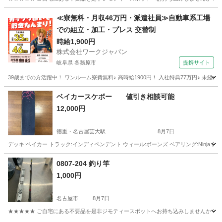
愛知
名古屋市
スポーツ
小継
≪寮無料・月収46万円・派遣社員≫自動車系工場
での組立・加工・プレス 交替制
時給1,900円
株式会社ワークジャパン
岐阜県 各務原市
提携サイト
39歳までの方活躍中！ ワンルーム寮費無料♪ 高時給1900円！ 入社特典77万円♪ 未
岐阜
各務原市
その他
ベイカースケボー 値引き相談可能
12,000円
徳重・名古屋芸大駅
8月7日
デッキ:ベイカー トラック:インディペンデント ウィール:ボーンズ ベアリング:Ninj
愛知
北名古屋市
徳重・名古屋芸大駅
その他
0807-204 釣り竿
1,000円
名古屋市
8月7日
★★★★★ ご自宅にある不要品を是非ジモティースポットへお持ち込みしませんか？ 家