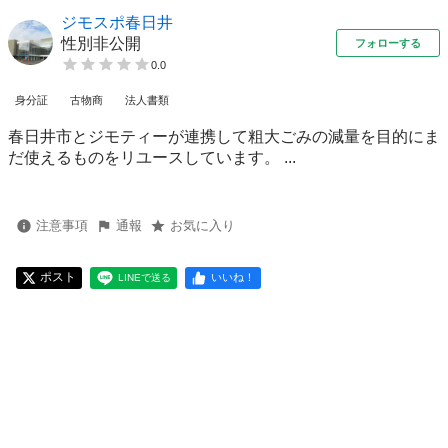
ジモスポ春日井
性別非公開
フォローする
0.0
身分証
古物商
法人書類
春日井市とジモティーが連携して粗⼤ごみの減量を⽬的にま
だ使えるものをリユースしています。 ...
注意事項
通報
お気に入り
ポスト
いいね！
LINEで送る