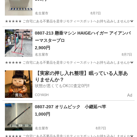
名古屋市
8月7日
★★★★★ ご自宅にある不要品を是非ジモティースポットへお持ち込みしませんか？ 家
愛知
名古屋市
その他
現地
0807-213 懸垂マシン HAIGEハイガー アイアンバ
ーマスタープロ
2,900円
名古屋市
8月7日
★★★★★ ご自宅にある不要品を是非ジモティースポットへお持ち込みしませんか？ 家
愛知
名古屋市
フィットネス、トレーニング
【実家の押し入れ整理】眠っている人形あ
りませんか？
アイアンバーマスタープロ
状態が悪くてもOK🙆‍♀️査定0円‼️
COYASH
Ad
0807-207 オリムピック 小継延べ竿
1,000円
名古屋市
8月7日
★★★★★ ご自宅にある不要品を是非ジモティースポットへお持ち込みしませんか？ 家