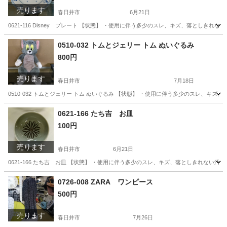
売ります
春日井市
6月21日
0621-116 Disney プレート 【状態】 ・使用に伴う多少のスレ、キズ、落とし
愛知
春日井市
食器
現地
0510-032 トムとジェリー トム ぬいぐるみ
800円
売ります
春日井市
7月18日
0510-032 トムとジェリー トム ぬいぐるみ 【状態】 ・使用に伴う多少のスレ、キ
愛知
春日井市
子供用品
0621-166 たち吉 お皿
100円
売ります
春日井市
6月21日
0621-166 たち吉 お皿 【状態】 ・使用に伴う多少のスレ、キズ、落としきれない
愛知
春日井市
食器
たち吉
0726-008 ZARA ワンピース
500円
売ります
春日井市
7月26日