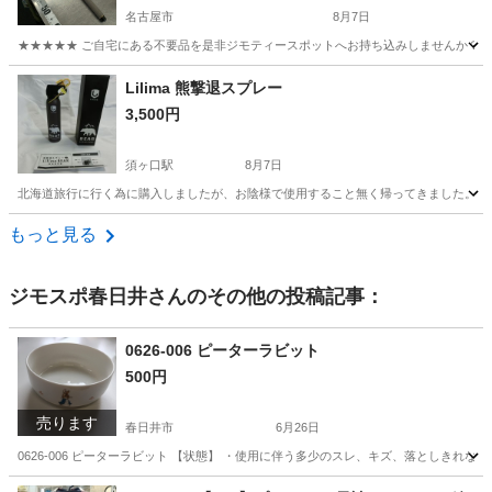
名古屋市
8月7日
★★★★★ ご自宅にある不要品を是非ジモティースポットへお持ち込みしませんか？ 家
愛知
名古屋市
その他
釣り竿
Lilima 熊撃退スプレー
3,500円
須ヶ口駅
8月7日
北海道旅行に行く為に購入しましたが、お陰様で使用すること無く帰ってきました。 これ
愛知
清須市
須ヶ口駅
その他
もっと見る
ジモスポ春日井
さんのその他の投稿記事：
0626-006 ピーターラビット
500円
売ります
春日井市
6月26日
0626-006 ピーターラビット 【状態】 ・使用に伴う多少のスレ、キズ、落としきれ
愛知
春日井市
食器
ピーターラビット