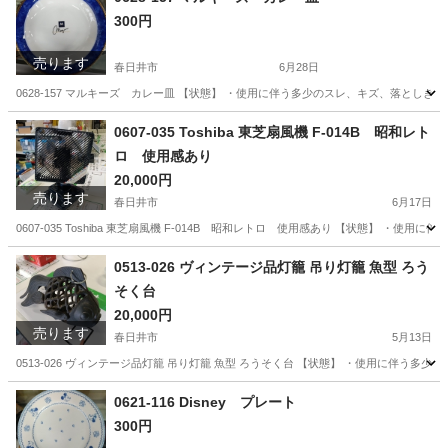
300円
売ります
春日井市
6月28日
0628-157 マルキーズ カレー皿 【状態】 ・使用に伴う多少のスレ、キズ、落とし
愛知
春日井市
食器
現地
0607-035 Toshiba 東芝扇風機 F-014B 昭和レト
ロ 使用感あり
20,000円
売ります
春日井市
6月17日
0607-035 Toshiba 東芝扇風機 F-014B 昭和レトロ 使用感あり 【状態】
愛知
春日井市
家電
Toshiba
0513-026 ヴィンテージ品灯籠 吊り灯籠 魚型 ろう
そく台
20,000円
売ります
春日井市
5月13日
0513-026 ヴィンテージ品灯籠 吊り灯籠 魚型 ろうそく台 【状態】 ・使用に伴う
愛知
春日井市
スポーツ
灯籠
0621-116 Disney プレート
300円