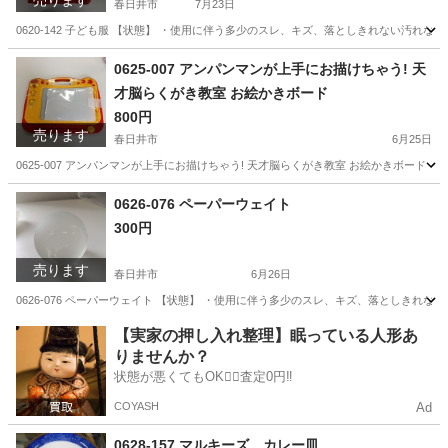
春日井市
7月23日
0620-142 子ども服 【状態】 ・使用に伴う多少のスレ、キズ、落としきれない汚れ
愛知
春日井市
ベビー用品
現地
0625-007 アンパンマンが上手にお描けちゃう! 天
才脳らくがき教室 お絵かきボード
800円
売ります
春日井市
6月25日
0625-007 アンパンマンが上手にお描けちゃう! 天才脳らくがき教室 お絵かきボード
愛知
春日井市
おもちゃ
お絵かきボード
0626-076 ペーパーウェイト
300円
売ります
春日井市
6月26日
0626-076 ペーパーウェイト 【状態】 ・使用に伴う多少のスレ、キズ、落としきれ
愛知
春日井市
インテリア雑貨/小物
ペーパーウェイト
【実家の押し入れ整理】眠っている人形あ
りませんか？
状態が悪くてもOK🙆‍♀️査定0円‼️
COYASH
Ad
0628-157 マルキーズ カレー皿