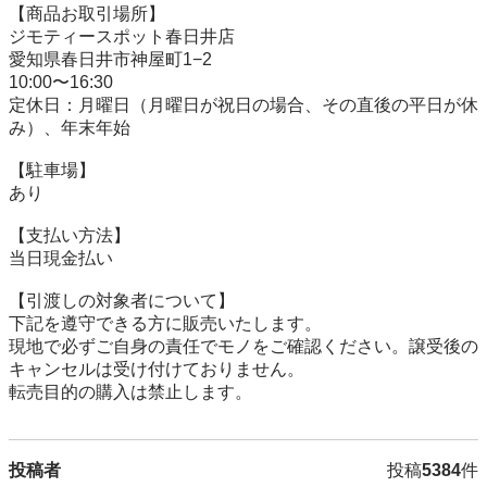
【商品お取引場所】

ジモティースポット春日井店

愛知県春日井市神屋町1−2

10:00〜16:30

定休日：月曜日（月曜日が祝日の場合、その直後の平日が休
み）、年末年始

【駐⾞場】

あり

【⽀払い⽅法】

当日現金払い

【引渡しの対象者について】

下記を遵守できる⽅に販売いたします。

現地で必ずご⾃⾝の責任でモノをご確認ください。譲受後の
キャンセルは受け付けておりません。

転売⽬的の購⼊は禁⽌します。
投稿者
投稿
5384
件