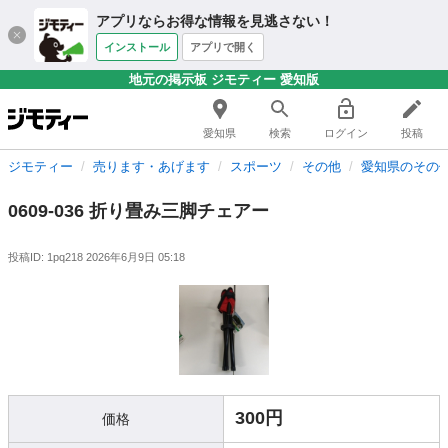
アプリならお得な情報を見逃さない！
インストール
アプリで開く
地元の掲示板 ジモティー 愛知版
愛知県
検索
ログイン
投稿
ジモティー
売ります・あげます
スポーツ
その他
愛知県のその
0609-036 折り畳み三脚チェアー
投稿ID: 1pq218
2026年6月9日 05:18
300円
価格