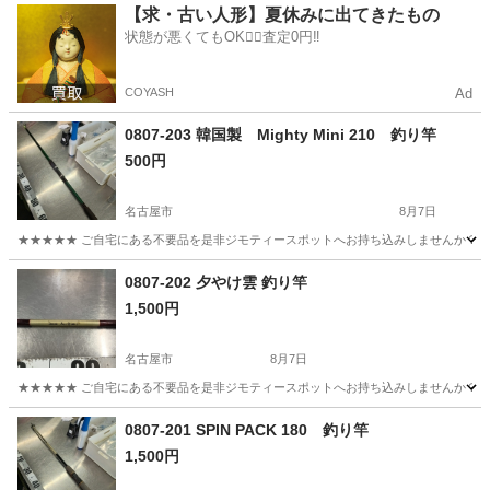
愛知
名古屋市
その他
釣り竿
【求・古い人形】夏休みに出てきたもの
状態が悪くてもOK🙆‍♀️査定0円‼️
COYASH
Ad
0807-203 韓国製 Mighty Mini 210 釣り竿
500円
名古屋市
8月7日
★★★★★ ご自宅にある不要品を是非ジモティースポットへお持ち込みしませんか？ 家
愛知
名古屋市
その他
Mighty
0807-202 夕やけ雲 釣り竿
1,500円
名古屋市
8月7日
★★★★★ ご自宅にある不要品を是非ジモティースポットへお持ち込みしませんか？ 家
愛知
名古屋市
その他
釣り竿
0807-201 SPIN PACK 180 釣り竿
1,500円