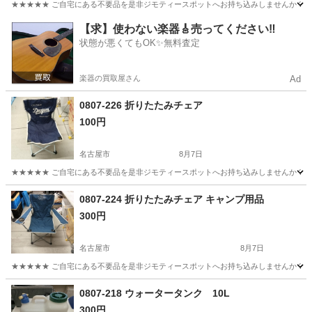
★★★★★ ご自宅にある不要品を是非ジモティースポットへお持ち込みしませんか？ 家
愛知
名古屋市
その他
サンシェード
【求】使わない楽器🎸売ってください‼️
状態が悪くてもOK✨無料査定
楽器の買取屋さん
Ad
0807-226 折りたたみチェア
100円
名古屋市
8月7日
★★★★★ ご自宅にある不要品を是非ジモティースポットへお持ち込みしませんか？ 家
愛知
名古屋市
その他
現地
0807-224 折りたたみチェア キャンプ用品
300円
名古屋市
8月7日
★★★★★ ご自宅にある不要品を是非ジモティースポットへお持ち込みしませんか？ 家
愛知
名古屋市
スポーツ
用品
0807-218 ウォータータンク 10L
300円