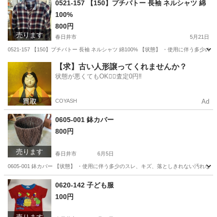
0521-157 【150】プチバトー 長袖 ネルシャツ 綿
100%
800円
売ります
春日井市
5月21日
0521-157 【150】プチバトー 長袖 ネルシャツ 綿100% 【状態】 ・使用に伴
愛知
春日井市
シャツ
ネルシャツ
【求】古い人形譲ってくれませんか？
状態が悪くてもOK🙆‍♀️査定0円‼️
COYASH
Ad
0605-001 鉢カバー
800円
売ります
春日井市
6月5日
0605-001 鉢カバー 【状態】 ・使用に伴う多少のスレ、キズ、落としきれない汚れ
愛知
春日井市
その他
現地
0620-142 子ども服
100円
売ります