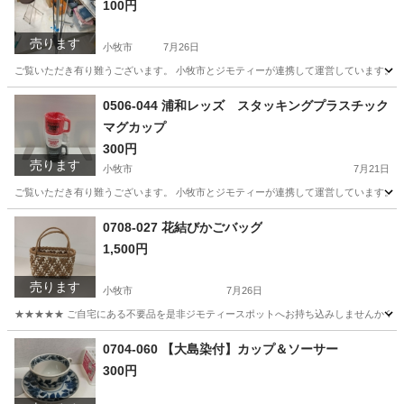
100円
売ります
小牧市
7月26日
ご覧いただき有り難うございます。 小牧市とジモティーが連携して運営しています。 粗
愛知
小牧市
バッグ
リユース
0506-044 浦和レッズ スタッキングプラスチック
マグカップ
300円
売ります
小牧市
7月21日
ご覧いただき有り難うございます。 小牧市とジモティーが連携して運営しています。 粗
愛知
小牧市
生活雑貨
リユース
0708-027 花結びかごバッグ
1,500円
売ります
小牧市
7月26日
★★★★★ ご自宅にある不要品を是非ジモティースポットへお持ち込みしませんか？ 家
愛知
小牧市
バッグ
かご
0704-060 【大島染付】カップ＆ソーサー
300円