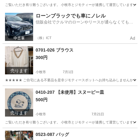
ご覧いただき有り難うございます。 小牧市とジモティーが連携して運営しています。 粗
愛知
小牧市
カットソー
リユース
ローンブラックでも車にノレル
信販会社でクルマのローンやリースが通らなくてもク
ルマをご利用いただけるサービスがあります！
（株）ICT
Ad
0701-026 ブラウス
300円
売ります
小牧市
7月1日
★★★★★ ご自宅にある不要品を是非ジモティースポットへお持ち込みしませんか？ 家
愛知
小牧市
ブラウス
現地
0410-207 【未使用】スヌーピー皿
500円
売ります
小牧市
7月21日
ご覧いただき有り難うございます。 小牧市とジモティーが連携して運営しています。 粗
愛知
小牧市
生活雑貨
リユース
0523-087 バッグ