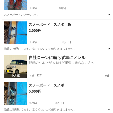
比良駅
8月5日
スノーボードのブーツです。
愛知
名古屋市
比良駅
スノーボード
スノーボード スノボ 板
2,000円
比良駅
8月5日
物置の整理してます。慌ててないので値引きはしません。
愛知
名古屋市
比良駅
スノーボード
自社ローンに頼らず車にノレル
理想のクルマがあるけど審査に通らない方へ
（株）ICT
Ad
スノーボード スノボ
5,000円
比良駅
8月5日
物置の整理してます。慌ててないので値引きはしません。