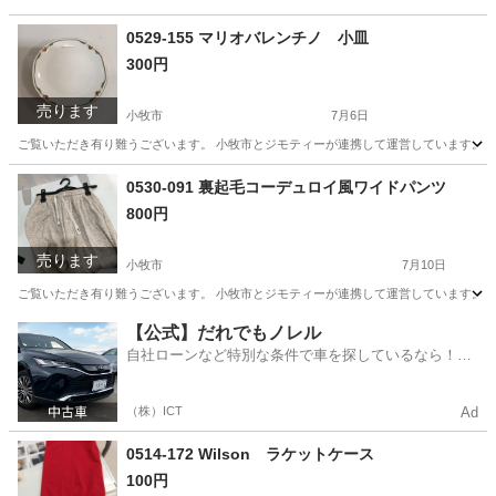
0529-155 マリオバレンチノ 小皿
300円
売ります
小牧市
7月6日
ご覧いただき有り難うございます。 小牧市とジモティーが連携して運営しています。 粗
愛知
小牧市
食器
リユース
0530-091 裏起毛コーデュロイ風ワイドパンツ
800円
売ります
小牧市
7月10日
ご覧いただき有り難うございます。 小牧市とジモティーが連携して運営しています。 粗
愛知
小牧市
パンツ
リユース
【公式】だれでもノレル
自社ローンなど特別な条件で車を探しているなら！金
利0%で車をご提供、ノレル独自与信システム。
（株）ICT
Ad
0514-172 Wilson ラケットケース
100円