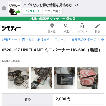
アプリならお得な情報を見逃さない！
インストール
アプリで開く
地元の掲示板 ジモティー 愛知版
愛知県
検索
ログイン
投稿
ジモティー
売ります・あげます
スポーツ
愛知県のスポーツ
小
0520-127 UNIFLAME ミニバーナー US-600（廃盤）
投稿ID: 1paa6n
2,000円
価格