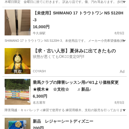
木曜日限定 金曜日に捨てに行きます。 訳あり品です。傷、汚れ等あります。 歩行器、
愛知
東海市
新日鉄前駅
その他
【未使用】SHIMANO 17 トラウトワン NS S120H
-3
16,000円
牛久保駅
8月5日
SHIMANO 17 トラウトワン NS S120H-3、未使用品です。 メーカー小売希望価
愛知
豊川市
牛久保駅
その他
ロッド
【求・古い人形】夏休みに出てきたもの
状態が悪くてもOK🙆‍♀️査定0円‼️
COYASH
Ad
乗馬クラブの障害レッスン用✅4/1より価格変更
★横木★ ☆支柱☆ ♬新品♪
6,300円
名古屋市
8月5日
障害飛越・キャバレッティ練習で使用する 練習用横木、支柱の販売を行っております。 
愛知
名古屋市
その他
支柱
新品 レジャーシートディズニー
200円