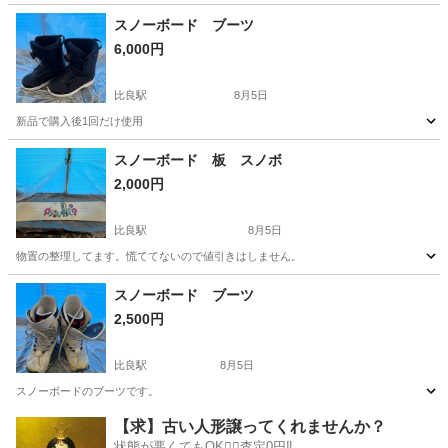
愛知
名古屋市
比良駅
スノーボード
スノーボード ブーツ
6,000円
比良駅
8月5日
新品で購入後1回だけ使用
愛知
名古屋市
比良駅
スノーボード
新品
スノーボード 板 スノボ
2,000円
比良駅
8月5日
物置の整理してます。慌ててないので値引きはしません。
愛知
名古屋市
比良駅
スノーボード
スノーボード ブーツ
2,500円
比良駅
8月5日
スノーボードのブーツです。
愛知
名古屋市
比良駅
スノーボード
【求】古い人形譲ってくれませんか？
状態が悪くてもOK🙆‍♀️査定0円‼️