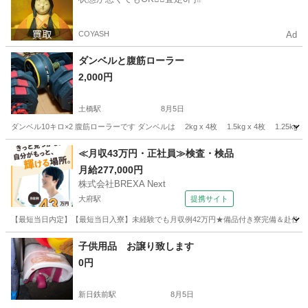
COYASH
Ad
ダンベルと腹筋ローラー
2,000円
土橋駅
8月5日
ダンベル10キロ×2 腹筋ローラーです ダンベルは 2kg x 4枚 1.5kg x 4枚 1.25kg x 
愛知
豊田市
土橋駅
フィットネス、トレーニング
≪月収43万円・正社員≫検査・検品
月給277,000円
株式会社BREXA Next
大府駅
提携サイト
【最短当日内定】【最短当日入寮】未経験でも月収例42万円★備品付き寮完備＆赴任旅費
愛知
大府市
大府駅
その他
子供用品 お譲り致します
0円
新日鉄前駅
8月5日