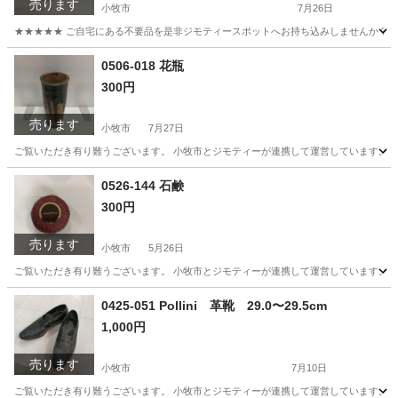
売ります
小牧市
7月26日
★★★★★ ご自宅にある不要品を是非ジモティースポットへお持ち込みしませんか？ 家
愛知
小牧市
食器
染付
0506-018 花瓶
300円
売ります
小牧市
7月27日
ご覧いただき有り難うございます。 小牧市とジモティーが連携して運営しています。 粗
愛知
小牧市
生活雑貨
0526-144 石鹸
300円
売ります
小牧市
5月26日
ご覧いただき有り難うございます。 小牧市とジモティーが連携して運営しています。 粗
愛知
小牧市
ボディケア
リユース
0425-051 Pollini 革靴 29.0〜29.5cm
1,000円
売ります
小牧市
7月10日
ご覧いただき有り難うございます。 小牧市とジモティーが連携して運営しています。 粗