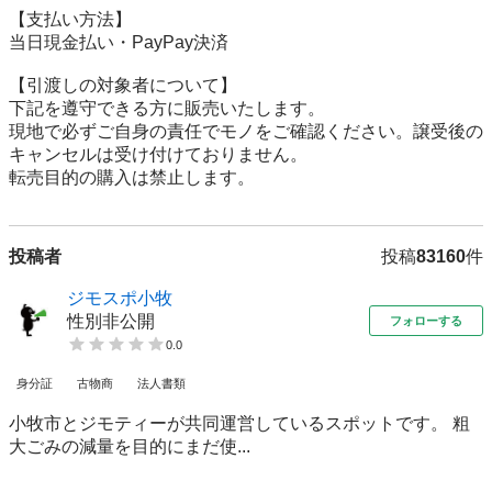
【⽀払い⽅法】

当日現金払い・PayPay決済

【引渡しの対象者について】

下記を遵守できる⽅に販売いたします。

現地で必ずご⾃⾝の責任でモノをご確認ください。譲受後の
キャンセルは受け付けておりません。

転売⽬的の購⼊は禁⽌します。
投稿者
投稿
83160
件
ジモスポ小牧
性別非公開
フォローする
0.0
身分証
古物商
法人書類
小牧市とジモティーが共同運営しているスポットです。 粗
⼤ごみの減量を⽬的にまだ使...