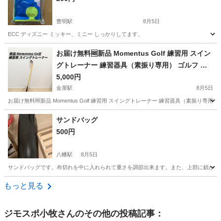
豊明駅
8月5日
ECC ディズニー ミッキー、ミニー しっかりしてます。
愛知
豊明市
豊明駅
スポーツ
レジャーシート
お届け無料🆓新品 Momentus Golf 練習用 スイン
グトレーナー 練習器具（素振り専用） ゴルフ ス
イング練習器 スイングトレーナーPRO・スイング
5,000円
金屋駅
8月5日
お届け無料🆓新品 Momentus Golf 練習用 スイングトレーナー 練習器具（素振り専
愛知
名古屋市
金屋駅
フィットネス、トレーニング
サンドバッグ
500円
八幡駅
8月5日
サンドバッグです。布切れを中に入れられて重さを調節出来ます。また、上部に鎖が付
愛知
豊川市
八幡駅
武道、格闘技
もっと見る
ジモスポ小牧
さんのその他の投稿記事：