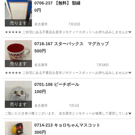
愛知
名古屋市
文芸
文庫本
0706-237 【無料】 額縁
0円
売ります
名古屋市
7月22日
★★★★★ ご自宅にある不要品を是非ジモティースポットへお持ち込みしませんか？ 家
愛知
名古屋市
インテリア雑貨/小物
額縁
0718-167 スターバックス マグカップ
500円
売ります
名古屋市
7月18日
★★★★★ ご自宅にある不要品を是非ジモティースポットへお持ち込みしませんか？ 家
愛知
名古屋市
食器
スターバックス
0701-106 ビーチボール
100円
売ります
名古屋市
7月1日
ご覧いただき有り難うございます。 名古屋市とジモティーが連携して運営しています。 
愛知
名古屋市
おもちゃ
リユース
0714-213 キョロちゃんマスコット
300円