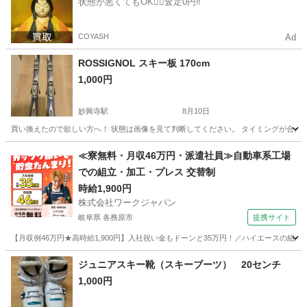
状態が悪くてもOK🙆‍♀️査定0円‼️
COYASH
Ad
ROSSIGNOL スキー板 170cm
1,000円
妙興寺駅
8月10日
買い換えたので欲しい方へ！ 状態は画像を見て判断してください。 タイミングが合え
愛知
一宮市
妙興寺駅
スキー
スキー板
≪寮無料・月収46万円・派遣社員≫自動車系工場
での組立・加工・プレス 交替制
時給1,900円
株式会社ワークジャパン
岐阜県 各務原市
提携サイト
【月収例46万円★高時給1,900円】入社祝い金もドーンと35万円！／ハイエースの組
岐阜
各務原市
その他
ジュニアスキー靴（スキーブーツ） 20センチ
1,000円