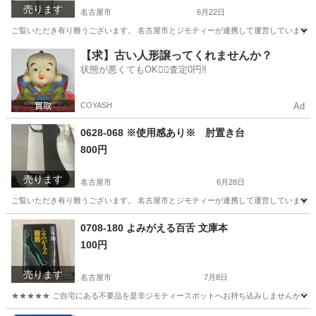
売ります
名古屋市
6月22日
ご覧いただき有り難うございます。 名古屋市とジモティーが連携して運営しています。 
愛知
名古屋市
食器
リユース
【求】古い人形譲ってくれませんか？
状態が悪くてもOK🙆‍♀️査定0円‼️
COYASH
Ad
0628-068 ※使用感あり※ 肘置き台
800円
売ります
名古屋市
6月28日
ご覧いただき有り難うございます。 名古屋市とジモティーが連携して運営しています。 
愛知
名古屋市
オフィス用家具
リユース
0708-180 よみがえる百舌 文庫本
100円
売ります
名古屋市
7月8日
★★★★★ ご自宅にある不要品を是非ジモティースポットへお持ち込みしませんか？ 家