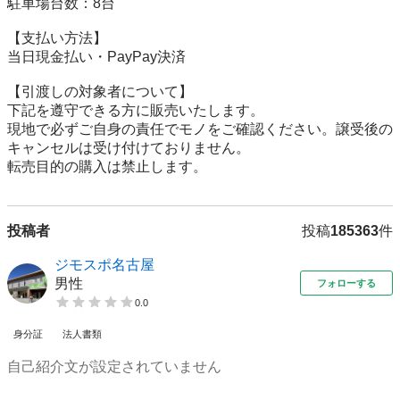
駐車場台数：8台

【⽀払い⽅法】

当日現金払い・PayPay決済

【引渡しの対象者について】

下記を遵守できる⽅に販売いたします。

現地で必ずご⾃⾝の責任でモノをご確認ください。譲受後の
キャンセルは受け付けておりません。

転売⽬的の購⼊は禁⽌します。
投稿者
投稿
185363
件
ジモスポ名古屋
男性
フォローする
0.0
身分証
法人書類
自己紹介文が設定されていません