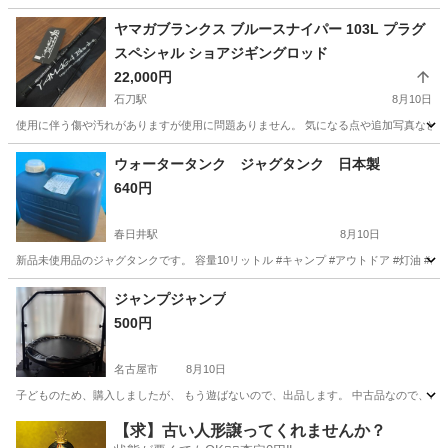
愛知
北名古屋市
フィットネス、トレーニング
ヤマガブランクス ブルースナイパー 103L プラグ
スペシャル ショアジギングロッド
22,000円
石刀駅
8月10日
使用に伴う傷や汚れがありますが使用に問題ありません。 気になる点や追加写真などご希
愛知
一宮市
石刀駅
マリンスポーツ
ウォータータンク ジャグタンク 日本製
640円
春日井駅
8月10日
新品未使用品のジャグタンクです。 容量10リットル #キャンプ #アウトドア #灯油 #ス
愛知
春日井市
春日井駅
その他
ジャグタンク
ジャンプジャンプ
500円
名古屋市
8月10日
子どものため、購入しましたが、 もう遊ばないので、出品します。 中古品なので、ご
愛知
名古屋市
その他
【求】古い人形譲ってくれませんか？