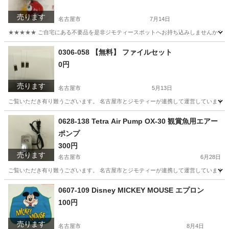
売ります
名古屋市
7月14日
★★★★★ ご自宅にある不要品を是非ジモティースポットへお持ち込みしませんか？ 家
愛知
名古屋市
おもちゃ
マスコット
0306-058 【無料】 ファイルセット
0円
売ります
名古屋市
5月13日
ご覧いただき有り難うございます。 名古屋市とジモティーが連携して運営しています。 
愛知
名古屋市
生活雑貨
リユース
0628-138 Tetra Air Pump OX-30 観賞魚用エアー
ポンプ
300円
売ります
名古屋市
6月28日
ご覧いただき有り難うございます。 名古屋市とジモティーが連携して運営しています。 
愛知
名古屋市
その他
リユース
0607-109 Disney MICKEY MOUSE エプロン
100円
売ります
名古屋市
8月4日