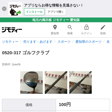
アプリならお得な情報を見逃さない！
インストール
アプリで開く
地元の掲示板 ジモティー 愛知版
愛知県
検索
ログイン
投稿
ジモティー
売ります・あげます
スポーツ
愛知県のスポーツ
名
0520-317 ゴルフクラブ
投稿ID: 1paa3k
100円
価格