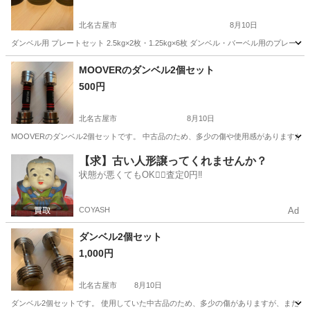
北名古屋市
8月10日
ダンベル用 プレートセット 2.5kg×2枚・1.25kg×6枚 ダンベル・バーベル用のプレートセットで
愛知
北名古屋市
フィットネス、トレーニング
ダンベル
MOOVERのダンベル2個セット
500円
北名古屋市
8月10日
MOOVERのダンベル2個セットです。 中古品のため、多少の傷や使用感がありますが
愛知
北名古屋市
フィットネス、トレーニング
ダンベル
【求】古い人形譲ってくれませんか？
状態が悪くてもOK🙆‍♀️査定0円‼️
COYASH
Ad
ダンベル2個セット
1,000円
北名古屋市
8月10日
ダンベル2個セットです。 使用していた中古品のため、多少の傷がありますが、まだ問