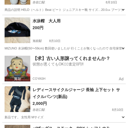
赤岩口駅
8月10日
商品の説明 HELD（ヘルト）Beat ビート ジュニアスキー靴 サイズ…20.0㎝ ブ
愛知
豊橋市
赤岩口駅
スキー
水泳帽 大人用
200円
旭前駅
8月10日
MIZUNO 水泳帽(50〜59cm) 数回使いましたが 行くことが無くなったので 自宅保
愛知
名古屋市
旭前駅
水泳
大人用
【求】古い人形譲ってくれませんか？
状態が悪くてもOK🙆‍♀️査定0円‼️
COYASH
Ad
レディースサイクルジャージ 長袖 上下セット サ
イクルパンツ(新品)
2,000円
赤岩口駅
8月10日
新品です。 女性用 Mサイズ
愛知
豊橋市
赤岩口駅
スポーツウェア