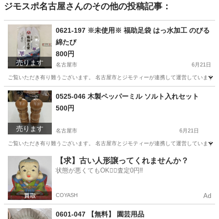
ジモスポ名古屋
さんのその他の投稿記事：
0621-197 ※未使用※ 福助足袋 はっ水加工 のびる
綿たび
800円
売ります
名古屋市
6月21日
ご覧いただき有り難うございます。 名古屋市とジモティーが連携して運営しています。 
愛知
名古屋市
着物
リユース
0525-046 木製ペッパーミル ソルト入れセット
500円
売ります
名古屋市
6月21日
ご覧いただき有り難うございます。 名古屋市とジモティーが連携して運営しています。 
愛知
名古屋市
調理器具
リユース
【求】古い人形譲ってくれませんか？
状態が悪くてもOK🙆‍♀️査定0円‼️
COYASH
Ad
0601-047 【無料】 園芸用品