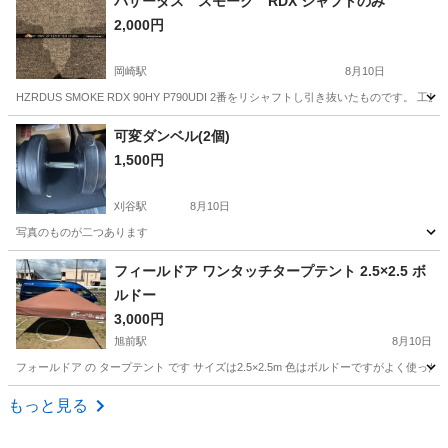
バザーダス スモーク RDX シャフトのみ
2,000円
岡崎駅
8月10日
HZRDUS SMOKE RDX 90HY P790UDI 2番をリシャフトし引き抜いたもので
愛知
岡崎市
岡崎駅
ゴルフ
シャフト
可変ダンベル(2個)
1,500円
刈谷駅
8月10日
写真のものが二つあります
愛知
刈谷市
刈谷駅
フィットネス、トレーニング
フィールドア ワンタッチタープテント 2.5×2.5 ボ
ルドー
3,000円
旭前駅
8月10日
フォールドア の タープテント です サイズは2.5×2.5m 色はボルドーですがよく使
愛知
尾張旭市
旭前駅
その他
もっと見る