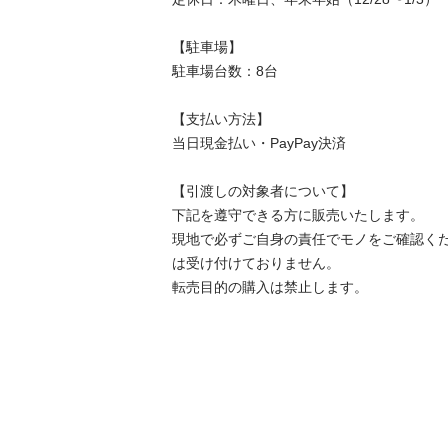
【駐⾞場】

駐車場台数：8台

【⽀払い⽅法】

当日現金払い・PayPay決済

【引渡しの対象者について】

下記を遵守できる⽅に販売いたします。

現地で必ずご⾃⾝の責任でモノをご確認く
は受け付けておりません。

転売⽬的の購⼊は禁⽌します。