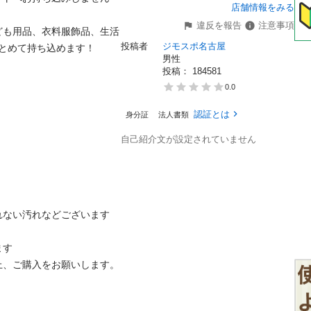
店舗情報をみる
違反を報告
注意事項
ども用品、衣料服飾品、生活
投稿者
ジモスポ名古屋
とめて持ち込めます！

男性
投稿： 
184581
0.0
認証とは
身分証
法人書類
自己紹介文が設定されていません
ない汚れなどございます

す

、ご購入をお願いします。
