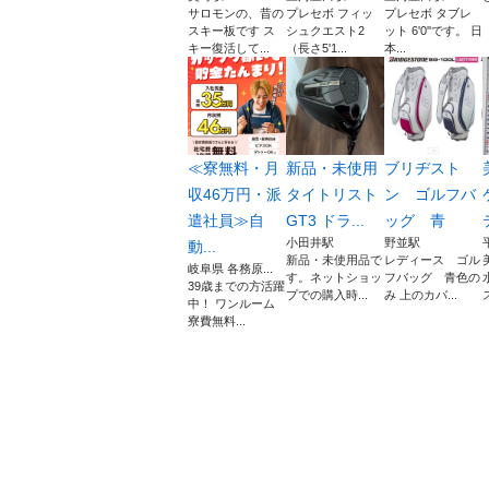
サロモンの、昔の
プレセボ フィッ
プレセボ タブレ
スキー板です ス
シュクエスト2
ット 6'0''です。 日
キー復活して...
（長さ5'1...
本...
≪寮無料・月
新品・未使用
ブリヂスト
収46万円・派
タイトリスト
ン ゴルフバ
遣社員≫自
GT3 ドラ...
ッグ 青
小田井駅
野並駅
動...
新品・未使用品で
レディース ゴル
岐阜県 各務原...
す。ネットショッ
フバッグ 青色の
39歳までの方活躍
プでの購入時...
み 上のカバ...
中！ ワンルーム
寮費無料...