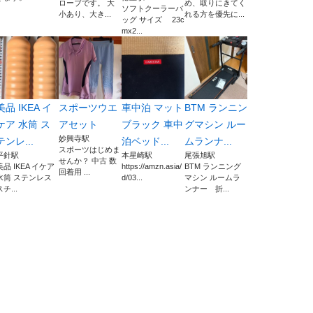
ローブです。 大
め、取りにきてく
ソフトクーラーバ
小あり、大き...
れる方を優先に...
ッグ サイズ 23c
mx2...
美品 IKEA イ
スポーツウエ
車中泊 マット
BTM ランニン
ケア 水筒 ス
アセット
ブラック 車中
グマシン ルー
妙興寺駅
テンレ...
泊ベッド...
ムランナ...
スポーツはじめま
平針駅
本星崎駅
尾張旭駅
せんか？ 中古 数
美品 IKEA イケア
https://amzn.asia/
BTM ランニング
回着用 ...
水筒 ステンレス
d/03...
マシン ルームラ
スチ...
ンナー 折...