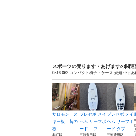
スポーツの売ります・あげますの関連
0516-062 コンパクト椅子・ケース 愛知
サロモン ス
プレセボ メイ
プレセボ メイ
キー板 昔の
ヘム サーフボ
ヘム サーフボ
板
ード フ...
ード タブ...
奥町駅
三河豊田駅
三河豊田駅