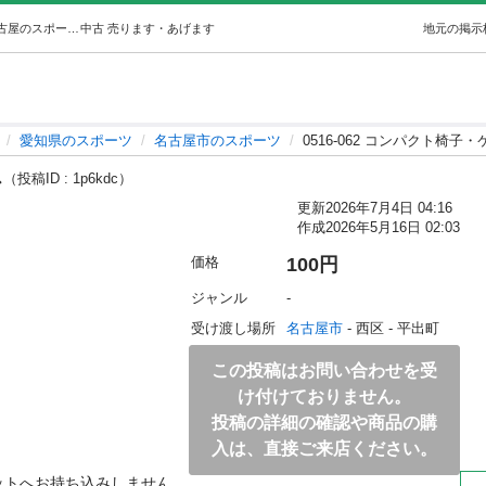
0516-062 コンパクト椅子・ケース (ジモスポ名古屋) 名古屋のスポーツの中古あげます・譲ります｜ジモティーで不用品の処分
中古
売ります・あげます
地元の掲示
愛知県のスポーツ
名古屋市のスポーツ
0516-062 コンパクト椅子
ス
（投稿ID : 1p6kdc）
更新
2026年7月4日 04:16
作成
2026年5月16日 02:03
価格
100円
ジャンル
-
受け渡し場所
名古屋市
 - 西区
 - 平出町
この投稿はお問い合わせを受
け付けておりません。
投稿の詳細の確認や商品の購
入は、直接ご来店ください。
ットへお持ち込みしません