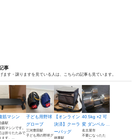
記事
 中古あげます・譲りますを見ている人は、こちらの記事も見ています。
腹筋マシン
子ども用野球
【オンライン
40.5kg ×2 可
柏森駅
グローブ
決済】クーラ
変 ダンベル ...
腹筋マシンです。
三河豊田駅
名古屋市
ーバッグ
足は折りたたみで
子ども用の野球グ
不要になったた
きます。...
徳重駅