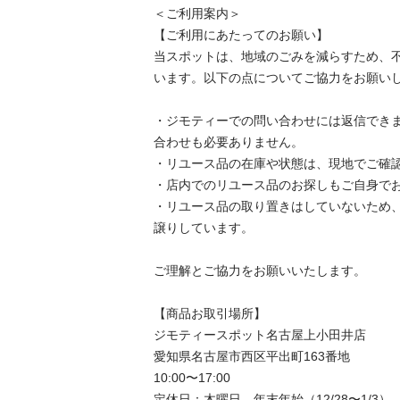
＜ご利用案内＞

【ご利用にあたってのお願い】

当スポットは、地域のごみを減らすため、
います。以下の点についてご協力をお願いし
・ジモティーでの問い合わせには返信でき
合わせも必要ありません。

・リユース品の在庫や状態は、現地でご確認
・店内でのリユース品のお探しもご自身でお
・リユース品の取り置きはしていないため
譲りしています。

ご理解とご協力をお願いいたします。

【商品お取引場所】

ジモティースポット名古屋上小田井店

愛知県名古屋市西区平出町163番地

10:00〜17:00

定休日：木曜日、年末年始（12/28〜1/3）
