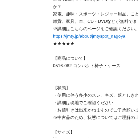
か？

家電、趣味・スポーツ・レジャー用品、こ
雑貨、家具、本、CD・DVDなどが無料でま
https://jmty.jp/about/jmtyspot_nagoya
★★★★★

【商品について】

0516-062 コンパクト椅子・ケース

【状態】

・使用に伴う多少のスレ、キズ、落としきれ
・詳細は現地でご確認ください

・お値引きは出来かねますのでご了承願いま
※中古品のため、状態についてはご理解の上
【サイズ】
