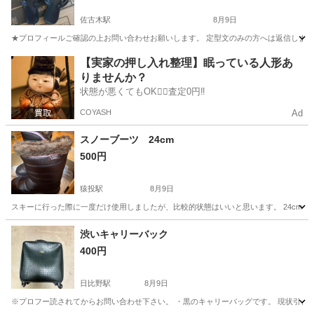
佐古木駅
8月9日
★プロフィールご確認の上お問い合わせお願いします。 定型文のみの方へは返信しませ
愛知
弥富市
佐古木駅
靴
【実家の押し入れ整理】眠っている人形あ
りませんか？
状態が悪くてもOK🙆‍♀️査定0円‼️
COYASH
Ad
スノーブーツ 24cm
500円
猿投駅
8月9日
スキーに行った際に一度だけ使用しましたが、比較的状態はいいと思います。 24cm
愛知
豊田市
猿投駅
靴
渋いキャリーバック
400円
日比野駅
8月9日
※プロフー読されてからお問い合わせ下さい。 ・黒のキャリーバッグです。 現状引き