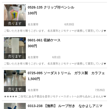
愛知
名古屋市
スポーツ
リユース
0526-135 クリップ付ペンシル
100円
売ります
名古屋市
6月20日
ご覧いただき有り難うございます。 名古屋市とジモティーが連携して運営しています。 
愛知
名古屋市
その他
リユース
0601-061 収納ケース
300円
売ります
名古屋市
6月1日
ご覧いただき有り難うございます。 名古屋市とジモティーが連携して運営しています。 
愛知
名古屋市
収納家具
リユース
0725-095 ソーダストリーム ガラス製 カラフェ
1,500円
売ります
名古屋市
7月25日
★★★★★ ご自宅にある不要品を是非ジモティースポットへお持ち込みしませんか？ 家
愛知
名古屋市
食器
ソーダストリーム
0313-238 【無料】 ループ付き なかよしアニマ