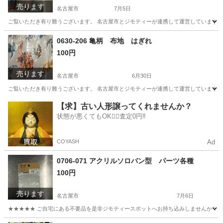
売ります
名古屋市
7月5日
ご覧いただき有り難うございます。 名古屋市とジモティーが連携して運営しています。 
愛知
名古屋市
小物
リユース
0630-206 亀柄 布地 はぎれ
100円
売ります
名古屋市
6月30日
ご覧いただき有り難うございます。 名古屋市とジモティーが連携して運営しています。 
愛知
名古屋市
ファブリック、カバー
リユース
【求】古い人形譲ってくれませんか？
状態が悪くてもOK🙆‍♀️査定0円‼️
COYASH
Ad
0706-071 アクリルソロバン型 パーツ各種
100円
売ります
名古屋市
7月6日
★★★★★ ご自宅にある不要品を是非ジモティースポットへお持ち込みしませんか？ 家