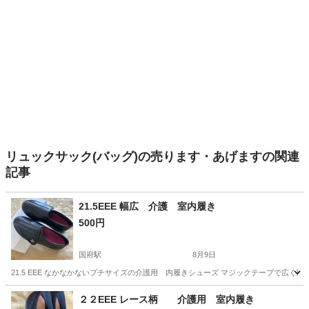
リュックサック(バッグ)の売ります・あげますの関連
記事
21.5EEE 幅広 介護 室内履き
500円
国府駅
8月9日
21.5 EEE なかなかないプチサイズの介護用 内履きシューズ マジックテープで広
愛知
豊川市
国府駅
靴
シューズ
２２EEE レース柄 介護用 室内履き