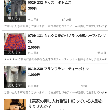
愛知
名古屋市
おもちゃ
アクリル
0529-232 キッズ ボトムス
300円
売ります
名古屋市
5月29日
ご覧いただき有り難うございます。 名古屋市とジモティーが連携して運営しています。 
愛知
名古屋市
スポーツウェア
リユース
0709-131 ももクロ夏のパノラマ地獄ハーフパンツ
XL
2,000円
売ります
名古屋市
7月16日
★★★★★ ご自宅にある不要品を是非ジモティースポットへお持ち込みしませんか？ 家
愛知
名古屋市
パンツ
ももクロ
0619-230 フランフラン ティーボトル
1,000円
売ります
名古屋市
6月19日
ご覧いただき有り難うございます。 名古屋市とジモティーが連携して運営しています。 
愛知
名古屋市
食器
リユース
【実家の押し入れ整理】眠っている人形あ
りませんか？