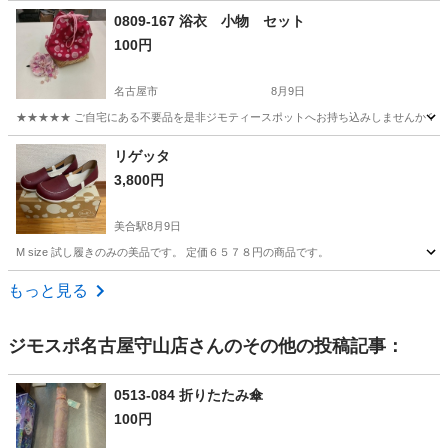
愛知
愛西市
日比野駅
バッグ
キャリーバック
0809-167 浴衣 小物 セット
100円
名古屋市
8月9日
★★★★★ ご自宅にある不要品を是非ジモティースポットへお持ち込みしませんか？ 家
愛知
名古屋市
バッグ
浴衣
リゲッタ
3,800円
美合駅
8月9日
M size 試し履きのみの美品です。 定価６５７８円の商品です。
愛知
岡崎市
美合駅
靴
リゲッタ
もっと見る
ジモスポ名古屋守山店
さんのその他の投稿記事：
0513-084 折りたたみ傘
100円