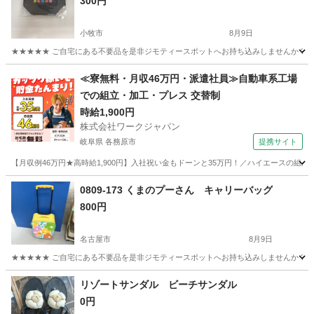
300円
小牧市
8月9日
★★★★★ ご自宅にある不要品を是非ジモティースポットへお持ち込みしませんか？ 家
愛知
小牧市
バッグ
パックマン
≪寮無料・月収46万円・派遣社員≫自動車系工場
での組立・加工・プレス 交替制
時給1,900円
株式会社ワークジャパン
岐阜県 各務原市
提携サイト
【月収例46万円★高時給1,900円】入社祝い金もドーンと35万円！／ハイエースの組
岐阜
各務原市
その他
0809-173 くまのプーさん キャリーバッグ
800円
名古屋市
8月9日
★★★★★ ご自宅にある不要品を是非ジモティースポットへお持ち込みしませんか？ 家
愛知
名古屋市
バッグ
くまのプーさん
リゾートサンダル ビーチサンダル
0円