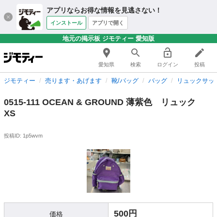
アプリならお得な情報を見逃さない！
インストール
アプリで開く
地元の掲示板 ジモティー 愛知版
愛知県
検索
ログイン
投稿
ジモティー
売ります・あげます
靴/バッグ
バッグ
リュックサッ
0515-111 OCEAN & GROUND 薄紫色 リュック
XS
投稿ID: 1p5wvm
500円
価格