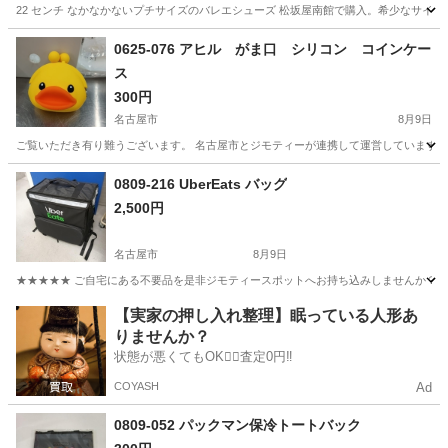
22 センチ なかなかないプチサイズのバレエシューズ 松坂屋南館で購入。希少なサイズ
愛知
豊川市
国府駅
靴
バレエシューズ
0625-076 アヒル がま口 シリコン コインケー
ス
300円
名古屋市
8月9日
ご覧いただき有り難うございます。 名古屋市とジモティーが連携して運営しています。 
愛知
名古屋市
バッグ
リユース
0809-216 UberEats バッグ
2,500円
名古屋市
8月9日
★★★★★ ご自宅にある不要品を是非ジモティースポットへお持ち込みしませんか？ 家
愛知
名古屋市
バッグ
現地
【実家の押し入れ整理】眠っている人形あ
りませんか？
状態が悪くてもOK🙆‍♀️査定0円‼️
COYASH
Ad
0809-052 パックマン保冷トートバック