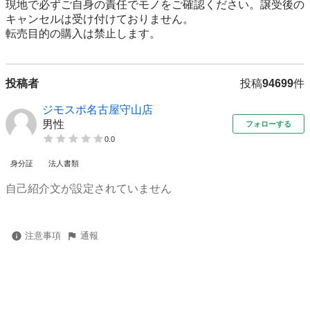
現地で必ずご⾃⾝の責任でモノをご確認ください。譲受後の
キャンセルは受け付けておりません。

転売⽬的の購⼊は禁⽌します。
投稿者
投稿
94699
件
ジモスポ名古屋守山店
男性
フォローする
0.0
身分証
法人書類
自己紹介文が設定されていません
注意事項
通報