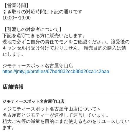
【営業時間】

引き取りの対応時間は下記の通りです

10:00〜19:00

【引渡しの対象者について】

下記を遵守できる⽅に販売いたします。

現地で必ずご⾃⾝の責任でモノをご確認ください。譲受後の
キャンセルは受け付けておりません。 転売⽬的の購⼊は禁
⽌します。

https://jmty.jp/profiles/67bd4832ccb88d20ca1c2baa
店舗情報
ジモティースポット名古屋守山店
＜ジモティースポット名古屋守山店について＞

名古屋市とジモティーが連携して運営しています。

粗⼤ごみ等の減量を⽬的にまだ使えるものをリユースしてい
ます。
