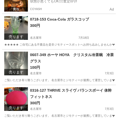
状態が悪くてもOK🙆‍♀️査定0円‼️
COYASH
Ad
0718-153 Coca-Cola ガラスコップ
300円
売ります
名古屋市
7月18日
★★★★★ ご自宅にある不要品を是非ジモティースポットへお持ち込みしませんか？ 家
愛知
名古屋市
食器
現地
0607-349 ホーヤ HOYA クリスタル冷茶碗 冷茶
グラス
100円
売ります
名古屋市
7月3日
ご覧いただき有り難うございます。 名古屋市とジモティーが連携して運営しています。 
愛知
名古屋市
食器
リユース
0316-127 THRIVE スライヴ バランスボーイ 体幹
フィットネス
300円
売ります
名古屋市
7月3日
ご覧いただき有り難うございます。 名古屋市とジモティーが連携して運営しています。 