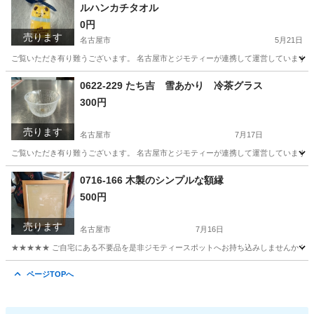
ルハンカチタオル
0円
売ります
名古屋市
5月21日
ご覧いただき有り難うございます。 名古屋市とジモティーが連携して運営しています。 
愛知
名古屋市
服/ファッション
0622-229 たち吉 雪あかり 冷茶グラス
300円
売ります
名古屋市
7月17日
ご覧いただき有り難うございます。 名古屋市とジモティーが連携して運営しています。 
愛知
名古屋市
食器
リユース
0716-166 木製のシンプルな額縁
500円
売ります
名古屋市
7月16日
★★★★★ ご自宅にある不要品を是非ジモティースポットへお持ち込みしませんか？ 家
愛知
名古屋市
インテリア雑貨/小物
額縁
ページTOPへ