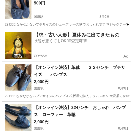
500円
国府駅
8月9日
22 EEE なかなかないプチサイズのシューズ レース柄でおしゃれです マジックテー
愛知
豊川市
国府駅
靴
レース
【求・古い人形】夏休みに出てきたもの
状態が悪くてもOK🙆‍♀️査定0円‼️
COYASH
Ad
【オンライン決済】革靴 ２２センチ プチサ
イズ パンプス
2,000円
国府駅
8月9日
22 EEE なかなかないプチサイズのパンプス 松坂屋で購入，ラムスキン 大変柔らか
愛知
豊川市
国府駅
靴
付近
【オンライン決済】22センチ おしゃれ パンプ
ス ローファー 革靴
2,000円
国府駅
8月9日