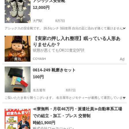
アシックス安全靴
12,000円
大門駅
8月7日
アシックスの安全靴です。 26.5センチ 3回使用 自分の足に合わず痛くて履けません。 
愛知
岡崎市
大門駅
靴
【実家の押し入れ整理】眠っている人形あ
りませんか？
状態が悪くてもOK🙆‍♀️査定0円‼️
COYASH
Ad
0614-249 靴磨きセット
100円
名古屋市
8月7日
ご覧いただき有り難うございます。 名古屋市とジモティーが連携して運営しています。 
愛知
名古屋市
靴
リユース
≪寮無料・月収46万円・派遣社員≫自動車系工場
での組立・加工・プレス 交替制
時給1,900円
株式会社ワークジャパン