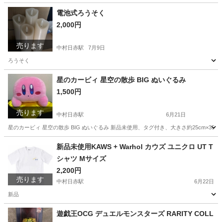
愛知
名古屋市
中村日赤駅
家庭用品
セット
電池式ろうそく
2,000円
売ります
中村日赤駅
7月9日
ろうそく
愛知
名古屋市
中村日赤駅
その他
ろうそく
星のカービィ 星空の散歩 BIG ぬいぐるみ
1,500円
売ります
中村日赤駅
6月21日
星のカービィ 星空の散歩 BIG ぬいぐるみ 新品未使用、タグ付き、大きさ約25cm×35c
愛知
名古屋市
中村日赤駅
おもちゃ
星のカービィ
新品未使用KAWS + Warhol カウズ ユニクロ UT T
シャツ Mサイズ
2,200円
売ります
中村日赤駅
6月22日
新品
愛知
名古屋市
中村日赤駅
Tシャツ
ユニクロ
遊戯王OCG デュエルモンスターズ RARITY COLL