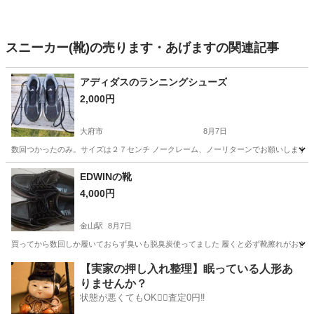
スニーカー(靴)の売ります・あげますの関連記事
アディダスのランニングシューズ
2,000円
大府市
8月7日
数回つかったのみ。サイズは２７センチ ノークレーム、ノーリターンでお願いします
愛知
大府市
靴/バッグ
EDWINの靴
4,000円
金山駅
8月7日
買ってから数回しか履いておらず臭いも脱臭炭使ってました 履くと必ず靴擦れがおきるので
愛知
名古屋市
金山駅
靴
EDWIN
【実家の押し入れ整理】眠っている人形あ
りませんか？
状態が悪くてもOK🙆‍♀️査定0円‼️