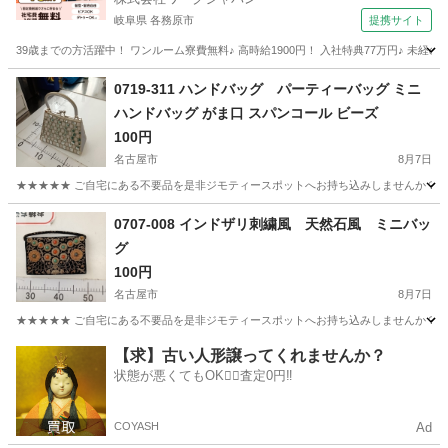
岐阜県 各務原市
提携サイト
39歳までの方活躍中！ ワンルーム寮費無料♪ 高時給1900円！ 入社特典77万円♪ 未
岐阜
各務原市
その他
0719-311 ハンドバッグ パーティーバッグ ミニ
ハンドバッグ がま口 スパンコール ビーズ
100円
名古屋市
8月7日
★★★★★ ご自宅にある不要品を是非ジモティースポットへお持ち込みしませんか？ 家
愛知
名古屋市
バッグ
現地
0707-008 インドザリ刺繍風 天然石風 ミニバッ
グ
100円
名古屋市
8月7日
★★★★★ ご自宅にある不要品を是非ジモティースポットへお持ち込みしませんか？ 家
愛知
名古屋市
バッグ
現地
【求】古い人形譲ってくれませんか？
状態が悪くてもOK🙆‍♀️査定0円‼️
COYASH
Ad