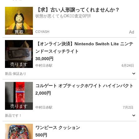
愛知
名古屋市
中村日赤駅
家庭用品
【求】古い人形譲ってくれませんか？
状態が悪くてもOK🙆‍♀️査定0円‼️
COYASH
Ad
【オンライン決済】Nintendo Switch Lite ニンテ
ンドースイッチライト
30,000円
売ります
中村日赤駅
6月24日
新品 保証あり
愛知
名古屋市
中村日赤駅
ポータブルゲーム
新品
コルゲート オプティックホワイト ハイインパクト
2,000円
売ります
中村日赤駅
7月2日
新品です！
愛知
名古屋市
中村日赤駅
家庭用品
コルゲート
ワンピース クッション
500円