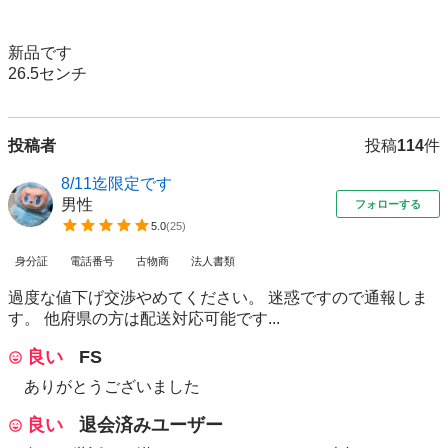
新品です

26.5センチ
投稿者
投稿
114
件
8/11迄限定です
男性
フォローする
5.0
(
25
)
身分証
電話番号
古物商
法人書類
過度な値下げ交渉やめてください。 迷惑ですので通報しま
す。 他府県の方は配送対応可能です...
良い
FS
ありがとうございました
良い
退会済みユーザー