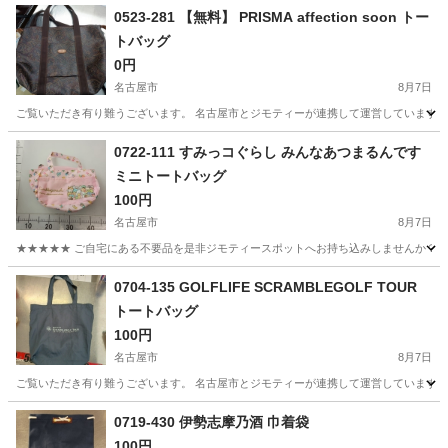
0523-281 【無料】 PRISMA affection soon トー
トバッグ
0円
名古屋市
8月7日
ご覧いただき有り難うございます。 名古屋市とジモティーが連携して運営しています。 
愛知
名古屋市
バッグ
リユース
0722-111 すみっコぐらし みんなあつまるんです
ミニトートバッグ
100円
名古屋市
8月7日
★★★★★ ご自宅にある不要品を是非ジモティースポットへお持ち込みしませんか？ 家
愛知
名古屋市
バッグ
すみっコぐらし
0704-135 GOLFLIFE SCRAMBLEGOLF TOUR
トートバッグ
100円
名古屋市
8月7日
ご覧いただき有り難うございます。 名古屋市とジモティーが連携して運営しています。 
愛知
名古屋市
バッグ
リユース
0719-430 伊勢志摩乃酒 巾着袋
100円