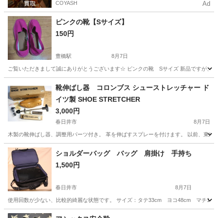
COYASH
Ad
ピンクの靴【Sサイズ】
150円
豊橋駅
8月7日
ご覧いただきまして誠にありがとうございます☆ ピンクの靴 Sサイズ 新品ですが、神経質な
愛知
豊橋市
豊橋駅
靴
靴伸ばし器 コロンブス シューストレッチャー ド
イツ製 SHOE STRETCHER
3,000円
春日井市
8月7日
木製の靴伸ばし器、調整用パーツ付き。 革を伸ばすスプレーを付けます。 以前、東急
愛知
春日井市
靴
ストレッチャー
ショルダーバッグ バッグ 肩掛け 手持ち
1,500円
春日井市
8月7日
使用回数が少ない、比較的綺麗な状態です。 サイズ：タテ33cm ヨコ48cm マチ1
愛知
春日井市
バッグ
状態