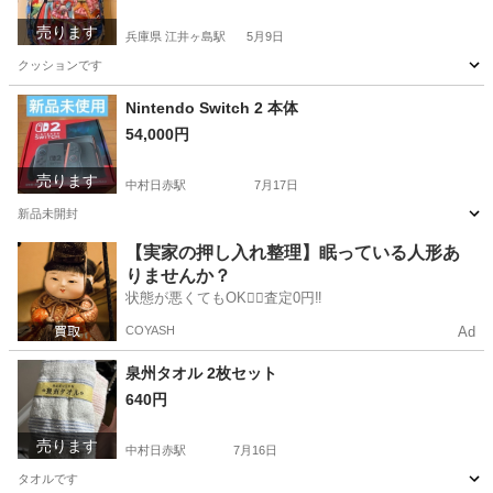
売ります
兵庫県 江井ヶ島駅
5月9日
クッションです
兵庫
明石市
江井ヶ島駅
おもちゃ
Nintendo Switch 2 本体
54,000円
売ります
中村日赤駅
7月17日
新品未開封
愛知
名古屋市
中村日赤駅
テレビゲーム
新品
【実家の押し入れ整理】眠っている人形あ
りませんか？
状態が悪くてもOK🙆‍♀️査定0円‼️
COYASH
Ad
泉州タオル 2枚セット
640円
売ります
中村日赤駅
7月16日
タオルです