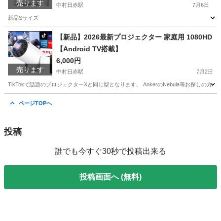
売ります
中村日赤駅
7月6日
新品Sサイズ
愛知
名古屋市
中村日赤駅
パーカー
CLUB
【新品】2026最新プロジェクター 家庭用 1080HD
【Android TV搭載】
6,000円
売ります
中村日赤駅
7月2日
TikTokで話題のプロジェクターXと同じ型となります。 AnkerのNebula等お探し
愛知
名古屋市
中村日赤駅
プロジェクター、ホームシアター
ページTOPへ
プロジェクター
投稿
誰でも今すぐ30秒で投稿出来る
投稿画面へ (無料)