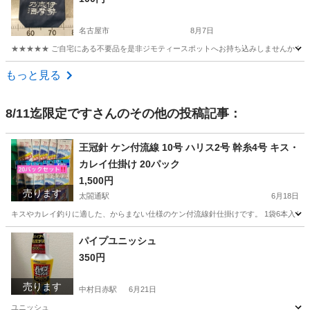
名古屋市
8月7日
★★★★★ ご自宅にある不要品を是非ジモティースポットへお持ち込みしませんか？ 家
愛知
名古屋市
バッグ
現地
もっと見る
8/11迄限定です
さんのその他の投稿記事：
王冠針 ケン付流線 10号 ハリス2号 幹糸4号 キス・
カレイ仕掛け 20パック
1,500円
売ります
太閤通駅
6月18日
キスやカレイ釣りに適した、からまない仕様のケン付流線針仕掛けです。 1袋6本入り - ブランド: 王冠
愛知
名古屋市
太閤通駅
マリンスポーツ
カレイ
パイプユニッシュ
350円
売ります
中村日赤駅
6月21日
ユニッシュ