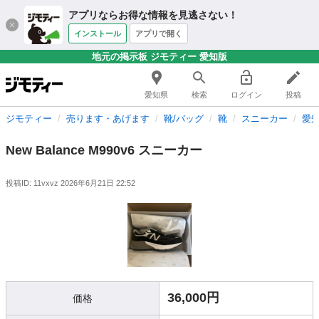
アプリならお得な情報を見逃さない！
インストール
アプリで開く
地元の掲示板 ジモティー 愛知版
愛知県
検索
ログイン
投稿
ジモティー
売ります・あげます
靴/バッグ
靴
スニーカー
愛
New Balance M990v6 スニーカー
投稿ID: 11vxvz
2026年6月21日 22:52
36,000円
価格