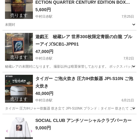
ECTION QUARTER CENTURY EDITION BOXレ
アリティコレクション
5,600円
売ります
中村日赤駅
7月25日
未開封
愛知
名古屋市
中村日赤駅
おもちゃ
シュリンク
遊戯王 秘蔵レア 世界300枚限定青眼の白龍 ブル
ーアイズSCB1-JPP01
47,000円
売ります
中村日赤駅
7月2日
秘蔵レアの未開封になります。 撮影以外は暗置保管しております。 ボックス パック シン
愛知
名古屋市
中村日赤駅
カードゲーム
ブルーアイズ
タイガー ご泡火炊き 圧力IH炊飯器 JPI-S10N ご泡
火炊き
40,000円
売ります
中村日赤駅
6月21日
タイガー 圧力IHジャー炊飯器 炊き立て JPI-S10NK ブランド：タイガー 炊きたて ご
愛知
名古屋市
中村日赤駅
キッチン家電
タイガー
SOCIAL CLUB アンチソーシャルクラブパーカー
9,000円