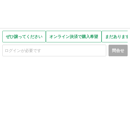
ぜひ譲ってください
オンライン決済で購入希望
まだあります
問合せ
初めての方へ
利用規約
プライバシーポリシー
プライバシー・ステートメント
健全化に資する運用方針
お問い合わせ
運営会社
サイトマップ
ご利用ガイド
フリーワードで探す
PC版で表示
都道府県選択