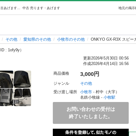
ONKYO GX-R3X スピーカー (シンジ) 小牧のその他の中古あげます・譲ります｜ジモティーで不用品の処分
中古
売ります・あげます
地元の掲示
その他
愛知県のその他
小牧市のその他
ONKYO GX-R3X スピ
D : 1ofy9y）
更新
2026年5月30日 00:56
作成
2026年4月14日 16:56
商品価格
3,000円
ジャンル
その他
受け渡し場所
小牧市
 - 村中（大字）
名鉄小牧線 - 
小牧駅
お問い合わせの受付は
終了いたしました。