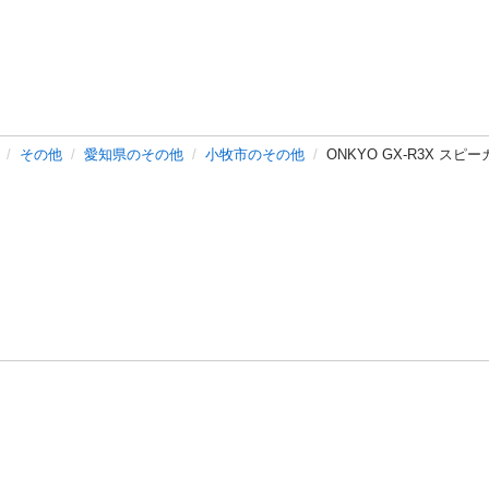
その他
愛知県のその他
小牧市のその他
ONKYO GX-R3X スピ
バシーポリシー
プライバシー・ステートメント
健全化に資する運用
プ
ご利用ガイド
フリーワードで探す
特定商取引法の表示
利用