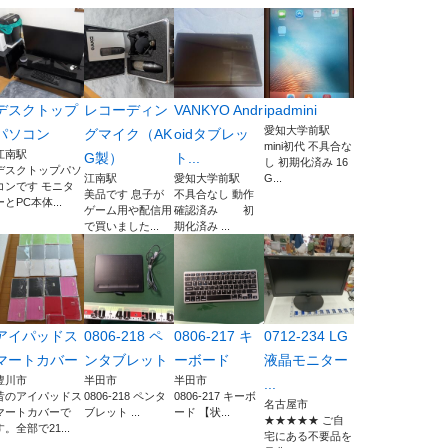
デスクトップ
レコーディン
VANKYO Andr
ipadmini
愛知大学前駅
パソコン
グマイク（AK
oidタブレッ
mini初代 不具合な
江南駅
G製）
ト...
し 初期化済み 16
デスクトップパソ
江南駅
愛知大学前駅
G...
コンです モニタ
美品です 息子が
不具合なし 動作
ーとPC本体...
ゲーム用や配信用
確認済み 初
で買いました...
期化済み ...
アイパッドス
0806-218 ペ
0806-217 キ
0712-234 LG
マートカバー
ンタブレット
ーボード
液晶モニター
豊川市
半田市
半田市
...
昔のアイパッドス
0806-218 ペンタ
0806-217 キーボ
名古屋市
マートカバーで
ブレット ...
ード 【状...
★★★★★ ご自
す。全部で21...
宅にある不要品を