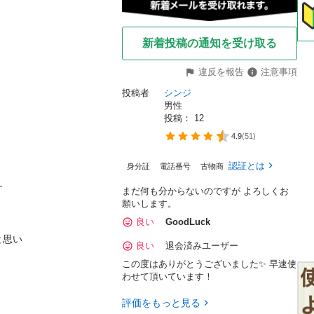
新着投稿の通知を受け取る
違反を報告
注意事項
投稿者
シンジ
男性
投稿： 
12
4.9
(
51
)
認証とは
身分証
電話番号
古物商


まだ何も分からないのですが よろしくお
願いします。
良い
GoodLuck
思い

良い
退会済みユーザー
この度はありがとうございました✨ 早速使
わせて頂いています！
評価をもっと見る

