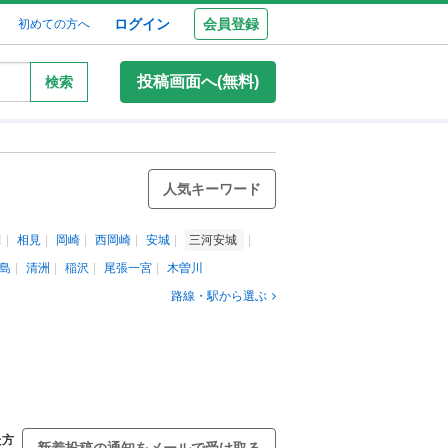
ログイン
会員登録
初めての方へ
投稿画面へ(無料)
検索
人気キーワード
田
相見
岡崎
西岡崎
安城
三河安城
島
清洲
稲沢
尾張一宮
木曽川
路線・駅から選ぶ
た方
新着投稿の通知をメールで受け取る