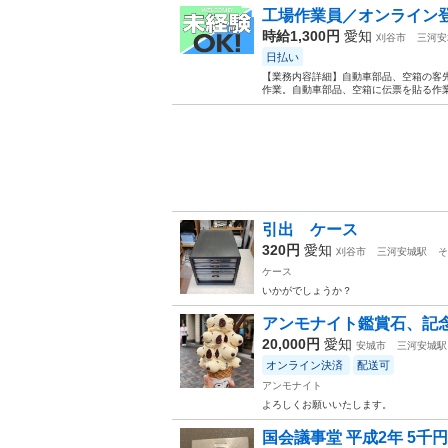
工場作業員／オンライン登
時給1,300円
愛知
刈谷市
三河安
日払い
【業務内容詳細】自動車部品、空箱の客
作業。自動車部品、空箱に伝票を貼る作業
引出 ケース
320円
愛知
刈谷市
三河安城駅
そ
ケース
いかがでしょうか？
アンモナイト鑑賞石、記
20,000円
愛知
安城市
三河安城駅
オンライン決済
配送可
アンモナイト
よろしくお願いいたします。
国会議事堂 平成2年 5千