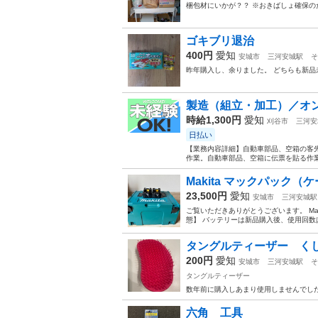
梱包材にいかが？？ ※おきばしょ確保の
ゴキブリ退治
400円
愛知
安城市
三河安城駅
そ
昨年購入し、余りました。 どちらも新品
製造（組立・加工）／オン
時給1,300円
愛知
刈谷市
三河安
日払い
【業務内容詳細】自動車部品、空箱の客
作業。自動車部品、空箱に伝票を貼る作業
Makita マックパック（ケース
23,500円
愛知
安城市
三河安城駅
ご覧いただきありがとうございます。 Maki
態】 バッテリーは新品購入後、使用回数は
タングルティーザー く
200円
愛知
安城市
三河安城駅
そ
タングルティーザー
数年前に購入しあまり使用しませんでし
六角 工具