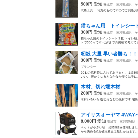
500円
愛知
安城市
三河安城駅
そ
六角工具 写真のものですのでご判断お願
猫ちゃん用 トイレシー
300円
愛知
安城市
三河安城駅
そ
猫ちゃん用のトイレシート３枚 トイレ脱
トで500円です 七夕までの掲載で考えて
籾殻 大量 早い者勝ち！！
300円
愛知
安城市
三河安城駅
そ
プランター
20Ｌの肥料袋に入れてあります。 1袋3
いい。 暖かくなるとなかなか安くは手に
木材、切れ端木材
200円
愛知
安城市
三河安城駅
そ
木材いろいろ 端切れなどの廃材です 場
アイリスオーヤマ 4WAYペ
8,000円
愛知
安城市
三河安城駅
ペットが小さい頃、短時間3回使用しまし
から決める&お値段変更は致しかねます。