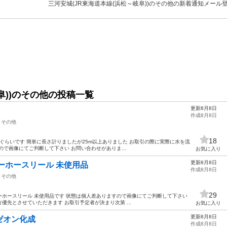
三河安城(JR東海道本線(浜松～岐阜))のその他の新着通知メール
阜))のその他の投稿一覧
更新8月8日
作成8月8日
その他
18
週間ぐらいです 簡単に長さ計りましたが25m以上ありました お取引の際に実際に水を流
で画像にてご判断して下さい お問い合わせがありま...
お気に入り
更新8月8日
ーホースリール 未使用品
作成8月8日
その他
29
ルカバーホースリール 未使用品です 状態は個人差ありますので画像にてご判断して下さい
先とさせていただきます お取引予定者が決まり次第 ...
お気に入り
更新8月8日
ゼオン化成
作成8月8日