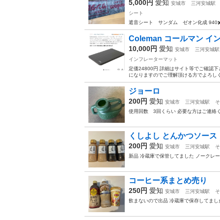
5,000円
愛知
安城市
三河安城駅
シート
遮音シート サンダム ゼオン化成 940✖️
Coleman コールマン 
10,000円
愛知
安城市
三河安城駅
インフレーターマット
定価24800円 詳細はサイト等でご確
になりますのでご理解頂ける方でよろしくお
ジョーロ
200円
愛知
安城市
三河安城駅
そ
使用回数 3回くらい 必要な方はご連絡
くしよし とんかつソース
200円
愛知
安城市
三河安城駅
そ
新品 冷蔵庫で保管してました ノークレ
コーヒー系まとめ売り
250円
愛知
安城市
三河安城駅
そ
飲まないので出品 冷蔵庫で保存してまし