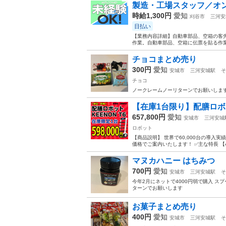
製造・工場スタッフ／オン
時給1,300円
愛知
刈谷市
三河安
日払い
【業務内容詳細】自動車部品、空箱の客
作業。自動車部品、空箱に伝票を貼る作業
チョコまとめ売り
300円
愛知
安城市
三河安城駅
そ
チョコ
ノークレームノーリターンでお願いしま
【在庫1台限り】配膳ロボ
657,800円
愛知
安城市
三河安城
ロボット
【商品説明】 世界で60,000台の導入実
価格でご案内いたします！ ✅主な特長 【4層
マヌカハニー はちみつ
700円
愛知
安城市
三河安城駅
そ
今年2月にネットで4000円弱で購入 ス
ターンでお願いします
お菓子まとめ売り
400円
愛知
安城市
三河安城駅
そ