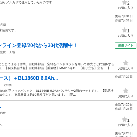
ため メルカリで使用していたものです
2
お気に入り
更新7月31日
作成7月31日
の他
未使用です。
1
お気に入り
ライン登録/20代から30代活躍中！
提携サイト
城駅
工場
先ごとに仕分け作業。自動車部品、空箱をハンドリフトを用いて客先ごとに運搬する
。【取扱製品情報】自動車部品【重量物】MAX15キロ 【座り立ち】立ち 【...
お気に入り
作成7月27日
）＋BL1860B 6.0Ah...
その他
ta純正マックパックと、BL1860B 6.0Ahバッテリー2個のセットです。 【商品状
少なく、充電回数は約10回程度だと思います。（正...
お気に入り
更新7月25日
し
作成7月25日
の他
1
た。
お気に入り
更新7月24日