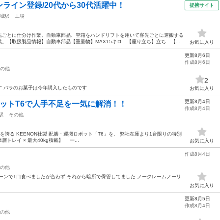
ライン登録/20代から30代活躍中！
提携サイト
城駅
工場
先ごとに仕分け作業。自動車部品、空箱をハンドリフトを用いて客先ごとに運搬する
。【取扱製品情報】自動車部品【重量物】MAX15キロ 【座り立ち】立ち 【...
お気に入り
更新8月6日
作成8月6日
の他
2
す バラのお菓子は今年購入したものです
お気に入り
更新8月4日
ットT6で人手不足を一気に解消！！
作成8月4日
駅
その他
績を誇る KEENON社製 配膳・運搬ロボット「T6」を、 弊社在庫より1台限りの特別
トレイ × 最大40kg積載】 一...
お気に入り
作成8月4日
の他
プーンで1口食べましたが合わず それから暗所で保管してました ノークレームノーリ
お気に入り
更新8月5日
作成8月4日
の他