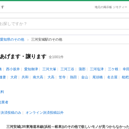
ます
地元の掲示板 ジモティー
愛知県のその他
三河安城駅のその他
古あげます・譲ります
全1001件
橋
西小坂井
愛知御津
三河大塚
三河三谷
蒲郡
三河塩津
三ケ根
幸
逢妻
大府
共和
南大高
大高
笠寺
熱田
金山
尾頭橋
名古屋
枇杷
無料
売業者
ン決済投稿のみ
オンライン決済投稿以外
三河安城(JR東海道本線(浜松～岐阜))のその他で欲しいモノが見つからなかっ