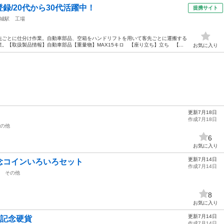
録/20代から30代活躍中！
提携サイト
城駅
工場
先ごとに仕分け作業。自動車部品、空箱をハンドリフトを用いて客先ごとに運搬する
。【取扱製品情報】自動車部品【重量物】MAX15キロ 【座り立ち】立ち 【...
お気に入り
更新7月18日
作成7月18日
の他
6
お気に入り
更新7月14日
念コインいろいろセット
作成7月14日
その他
8
お気に入り
更新7月14日
円記念硬貨
作成7月14日