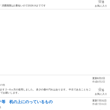
8
消費期限は1番短いので2026.9までです
お気に入り
更新8月2日
作成8月2日
の他
ます 2～6ヵ月の使用しました。 多少の傷や汚れはあります。 中古であることをご
6
方でお願いします。
お気に入り
更新7月31日
チ等 机の上にのっているもの
作成7月31日
他