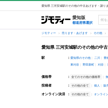
愛知県 三河安城駅のその他の中古あげます・譲り
愛知版
都道府県選択
ジモティー
売ります・あげます
その他
愛知県 三河安城駅のその他の中
駅
：
愛知県のその他
二川
豊
東刈谷
野田新町
刈谷
価格帯
：
全てのその他の価格帯
投稿者
：
その他の全て
個人
販
オンライン決済
：
その他の全て
オンライ