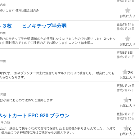
作成7月24日
の他
いします 使用回数1回のみ
お気に入り
更新7月24日
ト３枚 ヒノキチップ半分弱
作成7月24日
の他
臭ひのきチップ半分弱 高齢のため使用しなくなりましたのでお譲りします ２つセッ
ます 開封済みですのでご理解の方でお願いします コメントは土曜...
お気に入り
更新8月8日
作成7月23日
の他
26
00円です。 畑やプランターの土に混ぜたりマルチ代わりに被せたり。 燻炭にしても
入らなくなります。
お気に入り
更新7月26日
作成7月22日
の他
所は小屋にあるので改めてご連絡します
7
お気に入り
更新7月23日
ットカート FPC-920 ブラウン
作成7月20日
その他
たが、成長して狭そうなので自宅で保管したまま出番がありませんでした。 ⚠︎見て
6
 使用品につき神経質な方はご検討からお控え下さい。
お気に入り