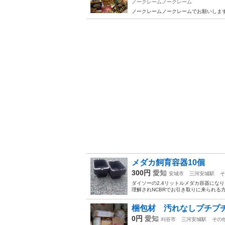
ノークレームノークレーム
ノークレームノークレームでお願いします 
メダカ飼育容器10個
300円
愛知
安城市
三河安城駅
そ
ダイソーの2.4リットルメダカ容器になり
理解されNCBRでお引き取りに来られる
梱包材 汚れなしプチプ
0円
愛知
刈谷市
三河安城駅
その