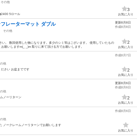
その他
3
2400 5ロール
お気に入り
更新8月8日
インフレーターマット ダブル
作成8月8日
その他
2
認下さい。 数回使用した物になります。多少のシミ等はございます。 使用していたもの
願いしますm(_ _)m 取りに来て頂ける方でお願いします。
お気に入り
作成8月7日
の他
ください お盆までです
2
お気に入り
更新8月6日
作成8月6日
の他
ームノーリターン
2
お気に入り
作成8月6日
の他
た ノークレームノーリターンでお願いします
お気に入り