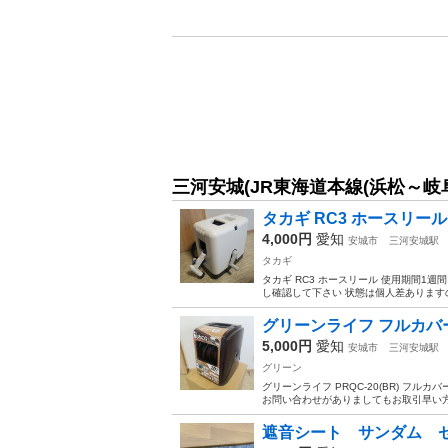
三河安城(JR東海道本線(浜松～岐
タカギ RC3 ホースリール
4,000円
愛知
安城市
三河安城駅
タカギ
タカギ RC3 ホースリール 使用期間1
し確認して下さい 状態は個人差ありますの
グリーンライフ フルカバ
5,000円
愛知
安城市
三河安城駅
グリーン
グリーンライフ PRQC-20(BR) フ
お問い合わせがありましてもお取引早い方優
遮音シート サンダム 