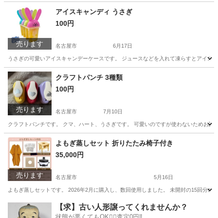
愛知
名古屋市
靴
アイスキャンディ うさぎ
100円
売ります
名古屋市
6月17日
うさぎの可愛いアイスキャンデーケースです。 ジュースなどを入れて凍らすとアイスキャン
愛知
名古屋市
生活雑貨
クラフトパンチ 3種類
100円
売ります
名古屋市
7月10日
クラフトパンチです。 クマ、ハート、うさぎです。 可愛いのですが使わないためお譲りしま
愛知
名古屋市
おもちゃ
よもぎ蒸しセット 折りたたみ椅子付き
35,000円
売ります
名古屋市
5月16日
よもぎ蒸しセットです。 2026年2月に購入し、数回使用しました。 未開封の15回分の
愛知
名古屋市
美容家電
よもぎ蒸し
【求】古い人形譲ってくれませんか？
状態が悪くてもOK🙆‍♀️査定0円‼️