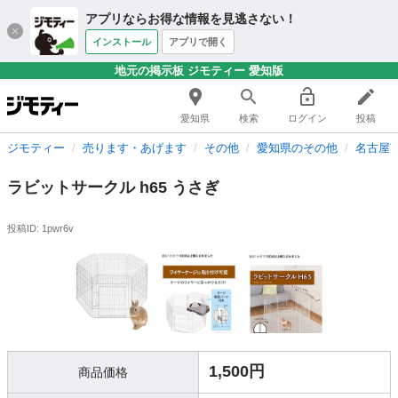
アプリならお得な情報を見逃さない！
インストール
アプリで開く
地元の掲示板 ジモティー 愛知版
愛知県
検索
ログイン
投稿
ジモティー
売ります・あげます
その他
愛知県のその他
名古屋
ラビットサークル h65 うさぎ
投稿ID: 1pwr6v
1,500円
商品価格