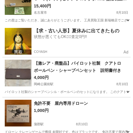
器具 ITHNFN2Y7ELS
15,400円
名古屋市
8月10日
この度はご覧いただき、誠にありがとうございます。 工具買取王国 新瑞橋店でございます！ 
愛知
名古屋市
その他
【求・古い人形】夏休みに出てきたもの
状態が悪くてもOK🙆‍♀️査定0円‼️
COYASH
Ad
【激レア・廃盤品】パイロット社製 クアトロ
ボールペン・シャープペンセット 説明書付き
4,000円
岡崎公園前駅
8月10日
パイロット社製のシャープペンシル・ボールペンのセットになります。 このクアトロ
愛知
岡崎市
岡崎公園前駅
その他
免許不要 屋内専用ドローン
1,000円
蒲郡駅
8月10日
ドローン クレーンゲームで獲得 未開封です。色はブラックです。 免許不要で屋内専用で