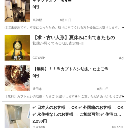
キャットタワー🐈🐈‍⬛
0円
高師駅
8月10日
ほぼ未使用です。不要になったため、取りにきてくれる方を優先にお譲りします。
愛知
豊橋市
高師駅
その他
【求・古い人形】夏休みに出てきたもの
状態が悪くてもOK🙆‍♀️査定0円‼️
COYASH
Ad
【無料】！！※カブトムシ幼虫・たまご※
0円
豊田市
8月10日
【無料】カブトムシの幼虫・たまご お譲りします🪲✨ ご覧いただきありがとうございます
愛知
豊田市
その他
カブトムシ
✅ 日本人のお客様 → OK ✅ 外国籍のお客様 → OK
✅ 永住権なしのお客様 → ご相談可能 ✅ 住宅ロー
ン → 金利0.9％～ ✅ 不動産購入・売却・買取 →
2,290円
名古屋市
8月10日