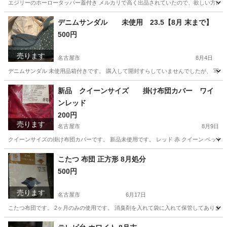
エジリーのホーロータッパー蓋付き メルカリで高く出品されていたので、欲しい方にお
愛知
名古屋市
調理器具
デニムサンダル 未使用 23.5【8月 末まで】
500円
売ります
名古屋市
8月4日
デニムサンダル 未使用品箱付きです。 購入して開封すらしていませんでしたが、 写真撮
愛知
名古屋市
靴
新品 クイーンサイズ 掛け布団カバー ワイ
ンレッド
200円
売ります
名古屋市
8月9日
クイーンサイズの掛け布団カバーです。 新品未使用です。 レッド 赤 クイーン ベッド シ
愛知
名古屋市
寝具
掛け布団
こたつ 布団 正方形 8月処分
500円
売ります
名古屋市
6月17日
こたつ布団です。 2ヶ月のみの使用です。 消臭剤を入れて袋に入れて保管してありました
愛知
名古屋市
家具
正方形