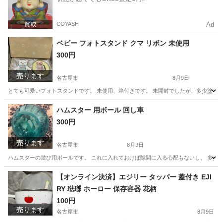
COYASH
Ad
ベビー フォトスタンド クマ リボン 未使用
300円
売ります
名古屋市
8月9日
とても可愛いフォトスタンドです。 未使用、箱付きです。 未開封でしたが、多少塗りムラ
愛知
名古屋市
子供用品
スタンド
ハムスター 用ボール 回し車
300円
売ります
名古屋市
8月9日
ハムスターの遊び用ボールです。 これに入れておけば隙間に入る心配もないし、 多少
愛知
名古屋市
家具
ハムスター
【オンライン決済】エジリー タッパー 蓋付き EJI
RY 琺瑯 ホーロー 保存容器 花柄
100円
売ります
名古屋市
8月9日