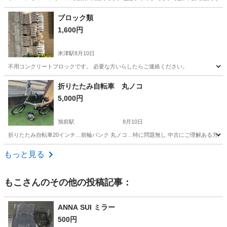
愛知
蒲郡市
蒲郡駅
その他
ブロック類
1,600円
米津駅
8月10日
不用コンクリートブロックです。 必要な方いらしたらご連絡ください。
愛知
安城市
米津駅
その他
折りたたみ自転車 丸ノコ
5,000円
旭前駅
8月10日
折りたたみ自転車20インチ…前輪パンク 丸ノコ…特に問題無し 中古にご理解ある方の
愛知
名古屋市
旭前駅
その他
もっと見る
もこ
さんのその他の投稿記事：
ANNA SUI ミラー
500円