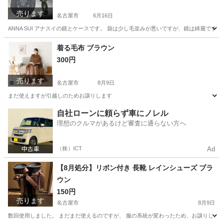
売ります
名古屋市
6月16日
ANNA SUI アナスイの鏡とケースです。 袋は少し毛並みが悪いですが、鏡は綺麗です。
愛知
名古屋市
生活雑貨
着る毛布 ブラウン
300円
売ります
名古屋市
8月9日
まだ使えますが引越しのためお譲りします
愛知
名古屋市
家庭用品
自社ローンに頼らず車にノレル
理想のクルマがあるけど審査に通らない方へ
（株）ICT
Ad
【8月処分】リボン付き 長靴 レインシューズ ブラ
ウン
150円
売ります
名古屋市
8月9日
数回使用しました。 まだまだ使えるのですが、 服の系統が変わったため、お譲りします。