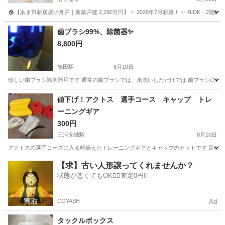
対応可能
🏠【あま市新居屋小舟戸｜新築戸建 2,290万円】 ✨ 2026年7月新築！ ✨ 4LDK・2階建て ✨
愛知
名古屋市
その他
歯ブラシ99%、除菌器✨
8,800円
熱田駅
8月10日
珍しい歯ブラシ除菌器用です 通常の歯ブラシでは、水洗いしただけでは 歯ブラシに菌が、
愛知
名古屋市
熱田駅
その他
値下げ！アクトス 選手コース キャップ トレ
ーニングギア
300円
三河安城駅
8月10日
アクトスの選手コースに入る時揃えたトレーニングギアとキャップのセットです 足に
愛知
安城市
三河安城駅
その他
アクトス
【求】古い人形譲ってくれませんか？
状態が悪くてもOK🙆‍♀️査定0円‼️
COYASH
Ad
タックルボックス