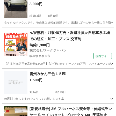
3,000円
稲荷口駅
8月10日
タックルボックスです。 物自体は比較的綺麗です。 出来れば中の物も一緒に引き取っ
愛知
豊川市
稲荷口駅
その他
≪寮無料・月収46万円・派遣社員≫自動車系工場
での組立・加工・プレス 交替制
時給1,900円
株式会社ワークジャパン
岐阜県 各務原市
提携サイト
【月収例46万円★高時給1,900円】入社祝い金もドーンと35万円！／ハイエースの組
岐阜
各務原市
その他
雲州みかん三色１５匹
1,500円
知多郡
8月10日
無選別で出しますのでよろしくお願いします🙇
愛知
知多郡
その他
雲州
[新規格適合] 3M フルハーネス安全帯・伸縮式ラン
ヤード(ツイン)セット プロテクタ M/L 墜落制止用