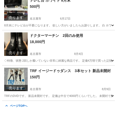
テレビ台 ホワイト 8月末
500円
売ります
名古屋市
6月17日
8月末にテレビ台が不要になります。 欲しい方がいましたらお譲りします。 白 ホワイ
愛知
名古屋市
収納家具
ホワイト
ドクターマーチン 2回のみ使用
18,000円
売ります
名古屋市
8月4日
◇特徴、状態 2回しか履いていない非常に綺麗な商品です。 定価4万弱で買った記憶があります。 
愛知
名古屋市
靴
TRF イージードゥダンス 3本セット 新品未開封
150円
売ります
名古屋市
8月9日
TRFのDVDです。 新品未開封です。 定価は中古で4000円くらいでした。 未開封で新品
愛知
名古屋市
DVD/ブルーレイ
ページTOPへ