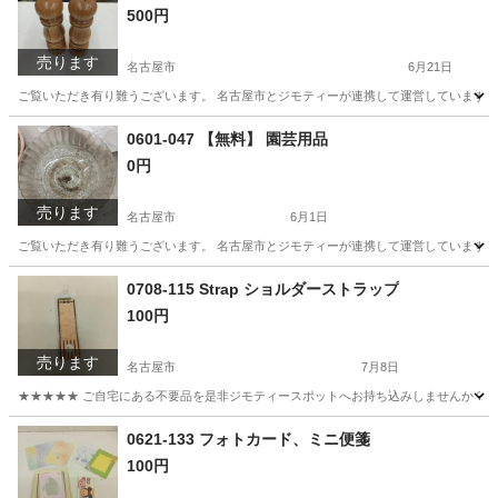
500円
売ります
名古屋市
6月21日
ご覧いただき有り難うございます。 名古屋市とジモティーが連携して運営しています。 
愛知
名古屋市
調理器具
リユース
0601-047 【無料】 園芸用品
0円
売ります
名古屋市
6月1日
ご覧いただき有り難うございます。 名古屋市とジモティーが連携して運営しています。 
愛知
名古屋市
その他
リユース
0708-115 Strap ショルダーストラップ
100円
売ります
名古屋市
7月8日
★★★★★ ご自宅にある不要品を是非ジモティースポットへお持ち込みしませんか？ 家
愛知
名古屋市
小物
現地
0621-133 フォトカード、ミニ便箋
100円