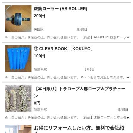
愛知
瀬戸市
新瀬戸駅
その他
腹筋ローラー (AB ROLLER)
200円
矢田駅
8月8日
🙏「自己紹介」を確認の上、問い合わせ願います。 【商品】AUOPLUS 腹筋ローラー 膝マット
愛知
名古屋市
矢田駅
その他
🉐 CLEAR BOOK 〔KOKUYO〕
100円
新瀬戸駅
8月8日
🙏「自己紹介」を確認の上、問い合わせ願います。 ♻️・５冊までお渡しできます。…100円
愛知
名古屋市
新瀬戸駅
その他
【本日限り】トラロープ＆麻ロープ＆プラチェー
ン
0円
新瀬戸駅
8月8日
🙏「自己紹介」を確認の上、問い合わせ願います。 【商品】①麻ロープ…１本…長
愛知
瀬戸市
新瀬戸駅
その他
お得にリフォームしたい方。無料で会社紹