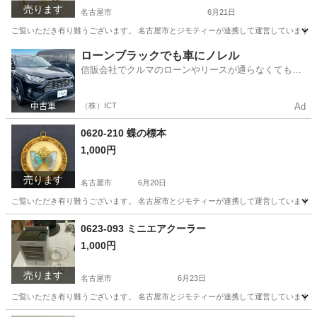
売ります
名古屋市
6月21日
ご覧いただき有り難うございます。 名古屋市とジモティーが連携して運営しています。 
愛知
名古屋市
生活雑貨
リユース
ローンブラックでも車にノレル
信販会社でクルマのローンやリースが通らなくてもク
ルマをご利用いただけるサービスがあります！
（株）ICT
Ad
0620-210 蝶の標本
1,000円
売ります
名古屋市
6月20日
ご覧いただき有り難うございます。 名古屋市とジモティーが連携して運営しています。 
愛知
名古屋市
インテリア雑貨/小物
リユース
0623-093 ミニエアクーラー
1,000円
売ります
名古屋市
6月23日
ご覧いただき有り難うございます。 名古屋市とジモティーが連携して運営しています。 