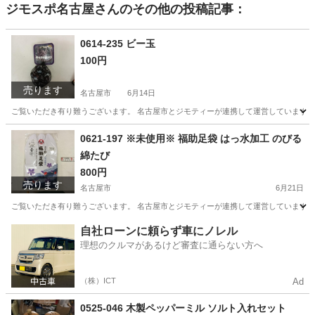
ジモスポ名古屋
さんのその他の投稿記事：
0614-235 ビー玉
100円
売ります
名古屋市
6月14日
ご覧いただき有り難うございます。 名古屋市とジモティーが連携して運営しています。 
愛知
名古屋市
おもちゃ
リユース
0621-197 ※未使用※ 福助足袋 はっ水加工 のびる
綿たび
800円
売ります
名古屋市
6月21日
ご覧いただき有り難うございます。 名古屋市とジモティーが連携して運営しています。 
愛知
名古屋市
着物
リユース
自社ローンに頼らず車にノレル
理想のクルマがあるけど審査に通らない方へ
（株）ICT
Ad
0525-046 木製ペッパーミル ソルト入れセット