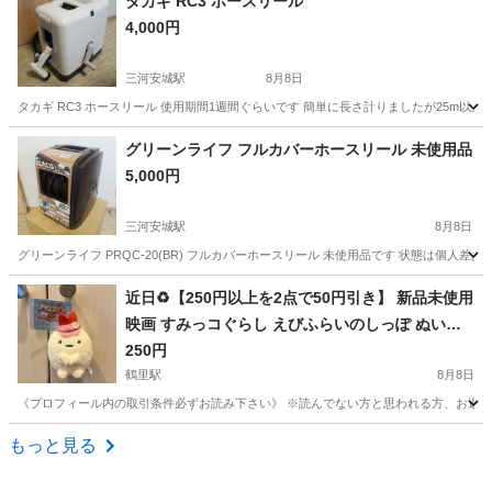
タカギ RC3 ホースリール
4,000円
三河安城駅
8月8日
タカギ RC3 ホースリール 使用期間1週間ぐらいです 簡単に長さ計りましたが25m以
愛知
安城市
三河安城駅
その他
タカギ
グリーンライフ フルカバーホースリール 未使用品
5,000円
三河安城駅
8月8日
グリーンライフ PRQC-20(BR) フルカバーホースリール 未使用品です 状態は個
愛知
安城市
三河安城駅
その他
グリーン
近日♻️【250円以上を2点で50円引き】 新品未使用
映画 すみっコぐらし えびふらいのしっぽ ぬいぐ
るみ タグ付き クレーンゲーム獲得品❁¨̮
250円
鶴里駅
8月8日
《プロフィール内の取引条件必ずお読み下さい》 ※読んでない方と思われる方、お返事しません
愛知
名古屋市
鶴里駅
その他
すみっコぐらし
もっと見る