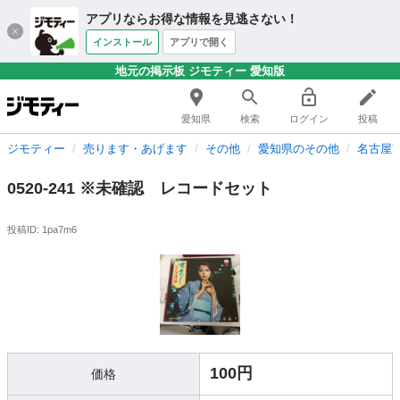
アプリならお得な情報を見逃さない！
インストール
アプリで開く
地元の掲示板 ジモティー 愛知版
愛知県
検索
ログイン
投稿
ジモティー
売ります・あげます
その他
愛知県のその他
名古屋
0520-241 ※未確認 レコードセット
投稿ID: 1pa7m6
100円
価格