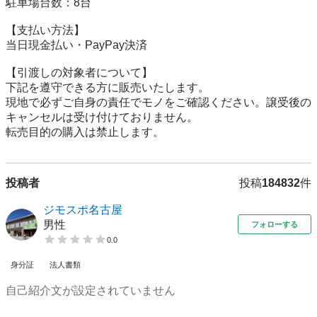
駐車場台数：8台

【⽀払い⽅法】

当日現金払い・PayPay決済

【引渡しの対象者について】

下記を遵守できる⽅に販売いたします。

現地で必ずご⾃⾝の責任でモノをご確認ください。譲受後の
キャンセルは受け付けておりません。

転売⽬的の購⼊は禁⽌します。
投稿者
投稿
184832
件
ジモスポ名古屋
男性
フォローする
0.0
身分証
法人書類
自己紹介文が設定されていません