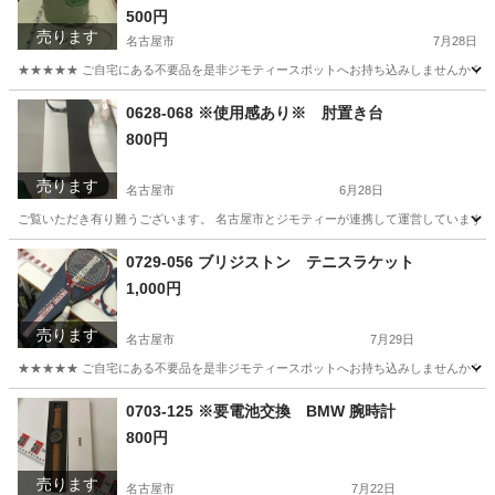
500円
売ります
名古屋市
7月28日
★★★★★ ご自宅にある不要品を是非ジモティースポットへお持ち込みしませんか？ 家
愛知
名古屋市
季節、空調家電
山善
0628-068 ※使用感あり※ 肘置き台
800円
売ります
名古屋市
6月28日
ご覧いただき有り難うございます。 名古屋市とジモティーが連携して運営しています。 
愛知
名古屋市
オフィス用家具
リユース
0729-056 ブリジストン テニスラケット
1,000円
売ります
名古屋市
7月29日
★★★★★ ご自宅にある不要品を是非ジモティースポットへお持ち込みしませんか？ 家
愛知
名古屋市
テニス
テニスラケット
0703-125 ※要電池交換 BMW 腕時計
800円
売ります
名古屋市
7月22日