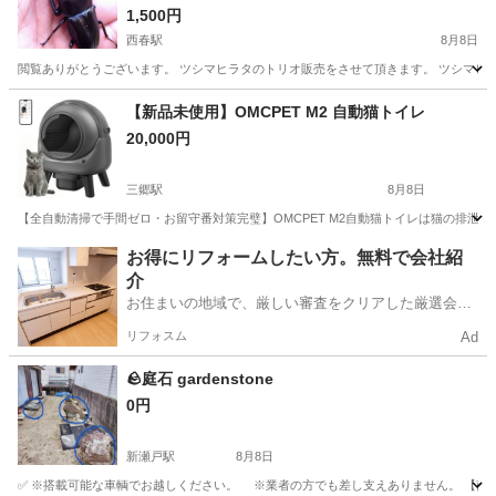
1,500円
西春駅
8月8日
閲覧ありがとうございます。 ツシマヒラタのトリオ販売をさせて頂きます。 ツシマヒラタ
愛知
北名古屋市
西春駅
その他
トリオ
【新品未使用】OMCPET M2 自動猫トイレ
20,000円
三郷駅
8月8日
【全自動清掃で手間ゼロ・お留守番対策完璧】OMCPET M2自動猫トイレは猫の排泄後
愛知
瀬戸市
三郷駅
その他
お得にリフォームしたい方。無料で会社紹
介
お住まいの地域で、厳しい審査をクリアした厳選会社
を知ってる？
リフォスム
Ad
🪨庭石 gardenstone
0円
新瀬戸駅
8月8日
✅ ※搭載可能な車輌でお越しください。 ※業者の方でも差し支えありません。 【商品】