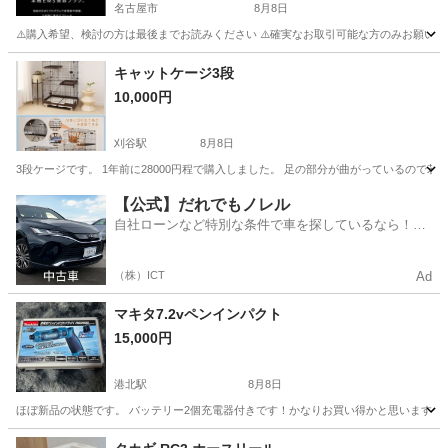
名古屋市
8月8日
⚠️購入希望、検討の方は最後までお読みください ⚠️確実なお取引可能な方のみお願いします 早期
愛知
名古屋市
その他
EMS
キャットケージ3段
10,000円
刈谷駅
8月8日
3段ケージです。 1年前に28000円程で購入しました。 足の部分が曲がっているので
愛知
刈谷市
刈谷駅
その他
キャットケージ
【公式】だれでもノレル
自社ローンなど特別な条件で車を探しているなら！金
利0%で車をご提供、ノレル独自与信システム。
（株）ICT
Ad
マキタ7.2vペンインパクト
15,000円
港北駅
8月8日
ほぼ新品の状態です。 バッテリー2個充電器付きです！かなりお買い得かと思います！
愛知
名古屋市
港北駅
その他