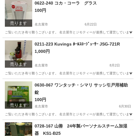
愛知
名古屋市
季節、空調家電
リユース
0622-240 コカ・コーラ グラス
100円
売ります
名古屋市
6月22日
ご覧いただき有り難うございます。 名古屋市とジモティーが連携して運営しています。 
愛知
名古屋市
食器
リユース
0211-223 Kuvings ﾎｰﾙｽﾛｰｼﾞｭｰｻｰ JSG-721R
1,000円
売ります
名古屋市
8月2日
ご覧いただき有り難うございます。 名古屋市とジモティーが連携して運営しています。 
愛知
名古屋市
家電
リユース
0630-067 ワンタッチ・シマリ サッシ引戸用補助
錠
100円
売ります
名古屋市
6月30日
ご覧いただき有り難うございます。 名古屋市とジモティーが連携して運営しています。 
愛知
名古屋市
防災、セキュリティ
リユース
0728-167 山善 24年製パーソナルスチーム加湿
器 KS1-B25