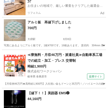
介
お住まいの地域で、厳しい審査をクリアした厳選会社
を知ってる？
リフォスム
Ad
アルミ板 再値下げしました
700円
大府駅
8月8日
写真にあるようにアルミ板です。1枚¥700です。16枚あります。 直径約 304mm 厚
愛知
大府市
大府駅
その他
アルミ
≪寮無料・月収46万円・派遣社員≫自動車系工場
での組立・加工・プレス 交替制
時給1,900円
株式会社ワークジャパン
岐阜県 各務原市
提携サイト
【月収例46万円★高時給1,900円】入社祝い金もドーンと35万円！／ハイエースの組
岐阜
各務原市
その他
【値下！！】美顔器 EMS❷
44,160円