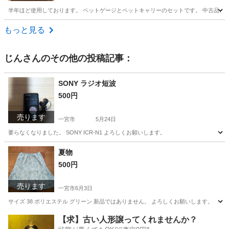
半年ほど使用しております。 ペットゲージとペットキャリーのセットです。 中古品と
愛知
名古屋市
日比野駅
その他
もっと見る
じん
さんのその他の投稿記事：
SONY ラジオ短波
500円
売ります
一宮市
5月24日
要らなくなりました。 SONY ICR-N1 よろしくお願いします。
愛知
一宮市
その他
短波
夏物
500円
売ります
一宮市
6月3日
サイズ 38 ポリエステル グリーン 新品ではありません。 よろしくお願いします。
愛知
一宮市
スカート
夏物
【求】古い人形譲ってくれませんか？