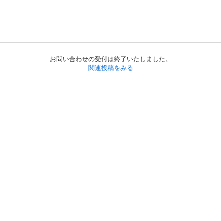
お問い合わせの受付は終了いたしました。
関連投稿をみる
初めての方へ
利用規約
プライバシーポリシー
プライバシー・ステートメント
健全化に資する運用方針
お問い合わせ
運営会社
サイトマップ
ご利用ガイド
フリーワードで探す
PC版で表示
都道府県選択