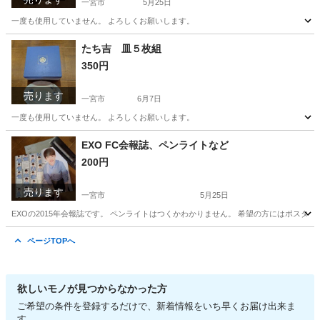
一宮市
5月25日
一度も使用していません。 よろしくお願いします。
愛知
一宮市
食器
たち吉
たち吉 皿５枚組
350円
売ります
一宮市
6月7日
一度も使用していません。 よろしくお願いします。
愛知
一宮市
食器
たち吉
EXO FC会報誌、ペンライトなど
200円
売ります
一宮市
5月25日
EXOの2015年会報誌です。 ペンライトはつくかわかりません。 希望の方にはポスタ
愛知
一宮市
その他
ペンライト
ページTOPへ
欲しいモノが見つからなかった方
ご希望の条件を登録するだけで、新着情報をいち早くお届け出来ま
す。