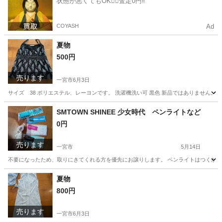
状態が悪くてもOK🙆‍♀️査定0円‼️
COYASH
Ad
夏物
500円
売ります
一宮市
6月3日
サイズ 38 ポリエステル、レーヨンです。 洗濯機洗い可 黒色 新品ではありません。
愛知
一宮市
カットソー
夏物
SMTOWN SHINEE 少女時代 ペンライトなど
0円
売ります
一宮市
5月14日
不要になったため、取りにきてくれる方を優先にお譲りします。 ペンライトはつくかど
愛知
一宮市
その他
ペンライト
夏物
800円
売ります
一宮市
6月3日