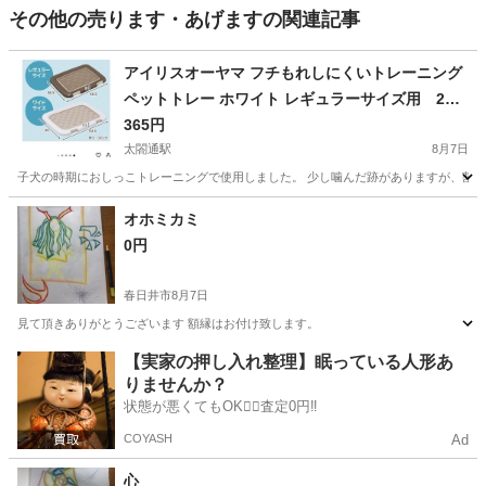
その他の売ります・あげますの関連記事
アイリスオーヤマ フチもれしにくいトレーニング
ペットトレー ホワイト レギュラーサイズ用 2つ
セット
365円
太閤通駅
8月7日
子犬の時期におしっこトレーニングで使用しました。 少し噛んだ跡がありますが、割と綺
愛知
名古屋市
太閤通駅
その他
シーツ
オホミカミ
0円
春日井市
8月7日
見て頂きありがとうございます 額縁はお付け致します。
愛知
春日井市
その他
【実家の押し入れ整理】眠っている人形あ
りませんか？
状態が悪くてもOK🙆‍♀️査定0円‼️
COYASH
Ad
心