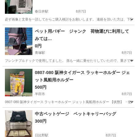
春日井駅
8月7日
必ず画像と文章を一読してからご購入検討をお願いします。 連絡を頂いた方は、下記の
愛知
春日井市
春日井駅
その他
モーター
ペット用バギー ジャンク 荷物運びに利用して
みては…
0円
青塚駅
8月7日
フレンチブルドックで使用してました。 孫も一緒に乗せたりしていたので、重さで布部分
愛知
津島市
青塚駅
その他
ブルドック
0807-080 阪神タイガース ラッキーホルダー ジェ
ット風船用ホルダー
500円
半田市
8月7日
0807-080 阪神タイガース ラッキーホルダー ジェット風船用ホルダー 【状態】 
愛知
半田市
その他
ジェット風船
中古ペットゲージ ペットキャリーバッグ
300円
日比野駅
8月7日