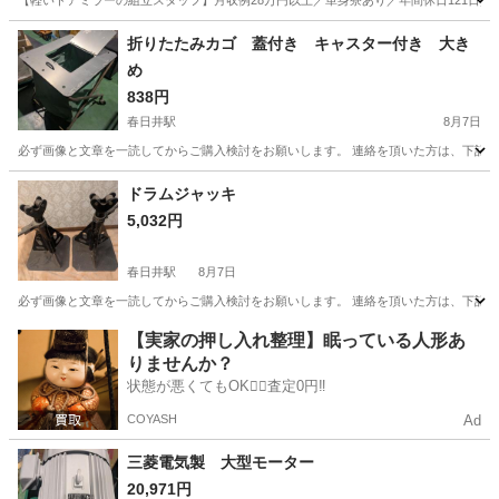
【軽いドアミラーの組立スタッフ】月収例28万円以上／単身寮あり／年間休日121日／
静岡
藤枝市
その他
折りたたみカゴ 蓋付き キャスター付き 大き
め
838円
春日井駅
8月7日
必ず画像と文章を一読してからご購入検討をお願いします。 連絡を頂いた方は、下記の詳細
愛知
春日井市
春日井駅
その他
ドラムジャッキ
5,032円
春日井駅
8月7日
必ず画像と文章を一読してからご購入検討をお願いします。 連絡を頂いた方は、下記の詳細
愛知
春日井市
春日井駅
その他
【実家の押し入れ整理】眠っている人形あ
りませんか？
状態が悪くてもOK🙆‍♀️査定0円‼️
COYASH
Ad
三菱電気製 大型モーター
20,971円