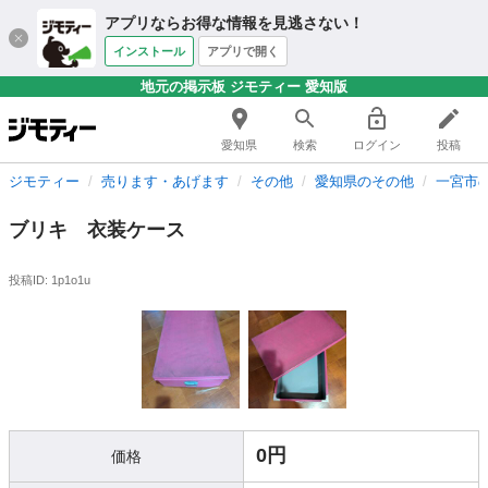
アプリならお得な情報を見逃さない！
インストール
アプリで開く
地元の掲示板 ジモティー 愛知版
愛知県
検索
ログイン
投稿
ジモティー
売ります・あげます
その他
愛知県のその他
一宮市
ブリキ 衣装ケース
投稿ID: 1p1o1u
0円
価格