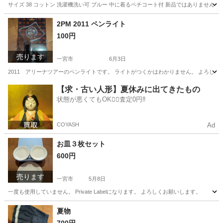
サイズ 38 コットン 洗濯機洗い可 ブルー 中に着るペチコート付 新品ではありません
愛知
一宮市
ワンピース
夏物
2PM 2011 ペンライト
100円
売ります
一宮市
6月3日
2011 アリーナツアーのペンライトです。 ライトがつくかはわかりません。 よろしく
愛知
一宮市
その他
ペンライト
【求・古い人形】夏休みに出てきたもの
状態が悪くてもOK🙆‍♀️査定0円‼️
COYASH
Ad
お皿３枚セット
600円
売ります
一宮市
5月8日
一度も使用していません。 Private Labelになります。 よろしくお願いします。
愛知
一宮市
食器
Private Label
夏物