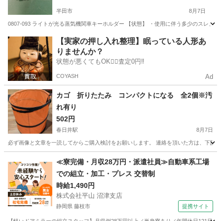
半田市
8月7日
0807-093 ライトが光る蒸気機関車キーホルダー 【状態】 ・使用に伴う多少のスレ
愛知
半田市
その他
蒸気機関車
【実家の押し入れ整理】眠っている人形あ
りませんか？
状態が悪くてもOK🙆‍♀️査定0円‼️
COYASH
Ad
カゴ 折りたたみ コンパクトになる 全2個※汚
れ有り
502円
春日井駅
8月7日
必ず画像と文章を一読してからご購入検討をお願いします。 連絡を頂いた方は、下記の詳
愛知
春日井市
春日井駅
その他
カゴ
≪寮完備・月収28万円・派遣社員≫自動車系工場
での組立・加工・プレス 交替制
時給1,490円
株式会社平山 沼津支店
静岡県 藤枝市
提携サイト