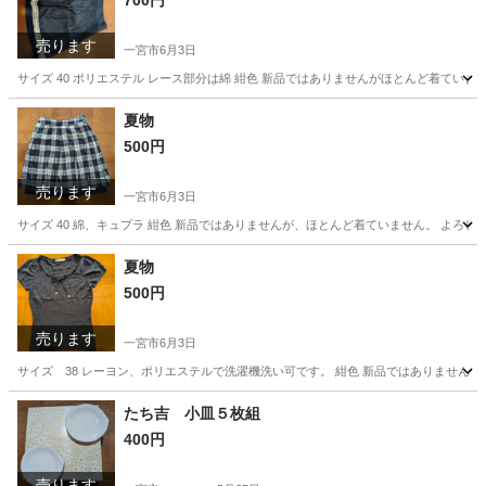
700円
売ります
一宮市
6月3日
サイズ 40 ポリエステル レース部分は綿 紺色 新品ではありませんがほとんど着ていま
愛知
一宮市
スカート
夏物
夏物
500円
売ります
一宮市
6月3日
サイズ 40 綿、キュプラ 紺色 新品ではありませんが、ほとんど着ていません。 よろし
愛知
一宮市
スカート
夏物
夏物
500円
売ります
一宮市
6月3日
サイズ 38 レーヨン、ポリエステルで洗濯機洗い可です。 紺色 新品ではありません。
愛知
一宮市
ブラウス
夏物
たち吉 小皿５枚組
400円
売ります