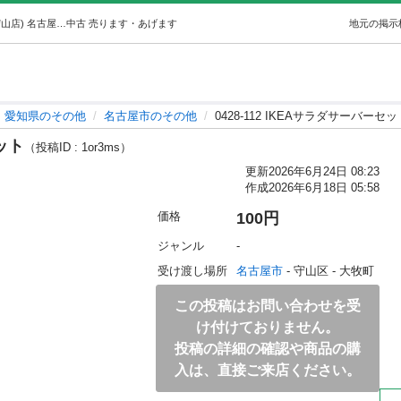
0428-112 IKEAサラダサーバーセット (ジモスポ名古屋守山店) 名古屋のその他の中古あげます・譲ります｜ジモティーで不用品の処分
中古
売ります・あげます
地元の掲示
愛知県のその他
名古屋市のその他
0428-112 IKEAサラダサーバーセッ
セット
（投稿ID : 1or3ms）
更新
2026年6月24日 08:23
作成
2026年6月18日 05:58
価格
100円
ジャンル
-
受け渡し場所
名古屋市
 - 守山区
 - 大牧町
この投稿はお問い合わせを受
け付けておりません。
投稿の詳細の確認や商品の購
入は、直接ご来店ください。