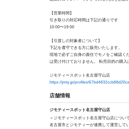
【営業時間】

引き取りの対応時間は下記の通りです

10:00〜19:00

【引渡しの対象者について】

下記を遵守できる⽅に販売いたします。

現地で必ずご⾃⾝の責任でモノをご確認く
は受け付けておりません。 転売⽬的の購⼊は禁
https://jmty.jp/profiles/67bd4832ccb88d20
店舗情報
ジモティースポット名古屋守山店
＜ジモティースポット名古屋守山店について
名古屋市とジモティーが連携して運営してい