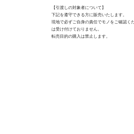
【引渡しの対象者について】

下記を遵守できる⽅に販売いたします。

現地で必ずご⾃⾝の責任でモノをご確認く
は受け付けておりません。

転売⽬的の購⼊は禁⽌します。