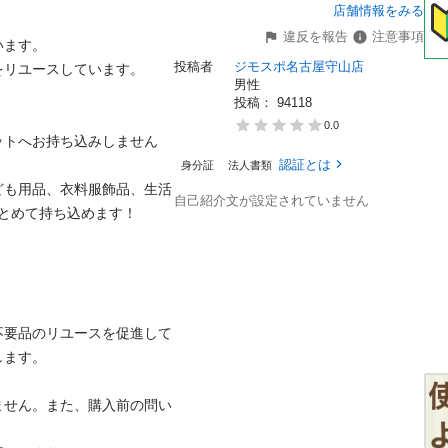
店舗情報をみる
違反を報告
注意事項
す。

投稿者
ジモスポ名古屋守山店
ユースしています。

男性
投稿： 
94118
0.0
ットへお持ち込みしません
認証とは
身分証
法人書類
ども用品、衣料服飾品、生活
自己紹介文が設定されていません
めて持ち込めます！


不要品のリユースを促進して
。

ません。また、購入前の問い