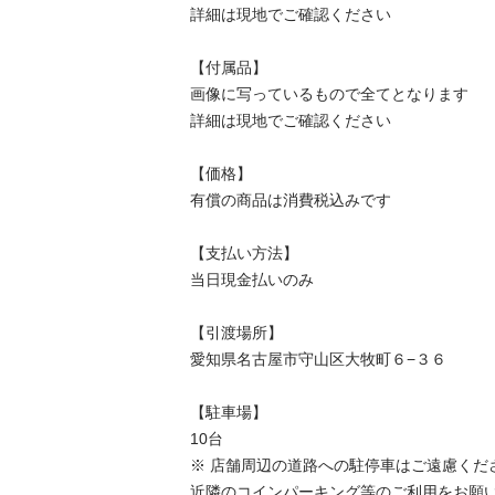
詳細は現地でご確認ください

【付属品】

画像に写っているもので全てとなります

詳細は現地でご確認ください

【価格】

有償の商品は消費税込みです

【⽀払い⽅法】

当⽇現⾦払いのみ

【引渡場所】

愛知県名古屋市守山区大牧町６−３６

【駐⾞場】

10台

※ 店舗周辺の道路への駐停車はご遠慮ください
近隣のコインパーキング等のご利用をお願いい