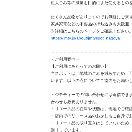
粗⼤ごみ等の減量を⽬的にまだ使えるものを
たくさん品物がありますのでお気軽にご来場
家具家電などの不要品の持ち込みも大歓迎！
https://jmty.jp/about/jmtyspot_nagoya
＝＝＝＝＝＝＝＝＝＝＝＝＝＝＝＝＝＝＝＝
＜ご利用案内＞

【ご利用にあたってのお願い】

当スポットは、地域のごみを減らすため、
います。以下の点についてご協力をお願いし
・ジモティーでの問い合わせには返信でき
合わせも必要ありません。

・リユース品の在庫や状態は、現地でご確認
・店内でのリユース品のお探しもご自身でお
・リユース品の取り置きはしていないため
譲りしています。
