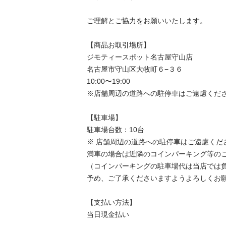
ご理解とご協力をお願いいたします。

【商品お取引場所】

ジモティースポット名古屋守山店

名古屋市守山区大牧町６−３６

10:00〜19:00

※店舗周辺の道路への駐停車はご遠慮くださ
【駐⾞場】

駐車場台数：10台

※ 店舗周辺の道路への駐停車はご遠慮くださ
満車の場合は近隣のコインパーキング等のご
（コインパーキングの駐車場代は当店では負
予め、ご了承くださいますようよろしくお願
【⽀払い⽅法】

当日現金払い
