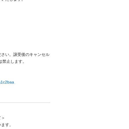
ださい。譲受後のキャンセル
⽌します。

ca1c2baa
＞

ます。
