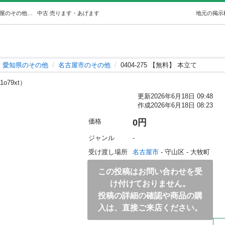
0404-275 【無料】 本立て (ジモスポ名古屋守山店) 名古屋のその他の中古あげます・譲ります｜ジモティーで不用品の処分
中古
売ります・あげます
地元の掲示
愛知県のその他
名古屋市のその他
0404-275 【無料】 本立て
1o79xt）
更新
2026年6月18日 09:48
作成
2026年6月18日 08:23
価格
0円
ジャンル
-
受け渡し場所
名古屋市
 - 守山区
 - 大牧町
この投稿はお問い合わせを受
け付けておりません。
投稿の詳細の確認や商品の購
入は、直接ご来店ください。