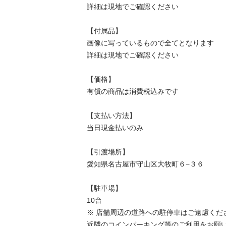
詳細は現地でご確認ください

【付属品】

画像に写っているもので全てとなります

詳細は現地でご確認ください

【価格】

有償の商品は消費税込みです

【⽀払い⽅法】

当⽇現⾦払いのみ

【引渡場所】

愛知県名古屋市守山区大牧町６−３６

【駐⾞場】

10台

※ 店舗周辺の道路への駐停車はご遠慮ください
近隣のコインパーキング等のご利用をお願いい