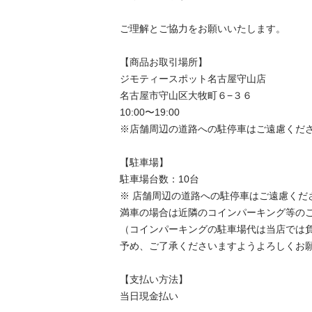
ご理解とご協力をお願いいたします。

【商品お取引場所】

ジモティースポット名古屋守山店

名古屋市守山区大牧町６−３６

10:00〜19:00

※店舗周辺の道路への駐停車はご遠慮くださ
【駐⾞場】

駐車場台数：10台

※ 店舗周辺の道路への駐停車はご遠慮くださ
満車の場合は近隣のコインパーキング等のご
（コインパーキングの駐車場代は当店では負
予め、ご了承くださいますようよろしくお願
【⽀払い⽅法】

当日現金払い
