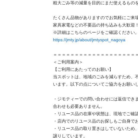
粗⼤ごみ等の減量を⽬的にまだ使えるものを
たくさん品物がありますのでお気軽にご来場
家具家電などの不要品の持ち込みも大歓迎！
https://jmty.jp/about/jmtyspot_nagoya
＝＝＝＝＝＝＝＝＝＝＝＝＝＝＝＝＝＝＝＝
＜ご利用案内＞

【ご利用にあたってのお願い】

当スポットは、地域のごみを減らすため、
います。以下の点についてご協力をお願いし
・ジモティーでの問い合わせには返信でき
合わせも必要ありません。

・リユース品の在庫や状態は、現地でご確認
・店内でのリユース品のお探しもご自身でお
・リユース品の取り置きはしていないため
譲りしています。
