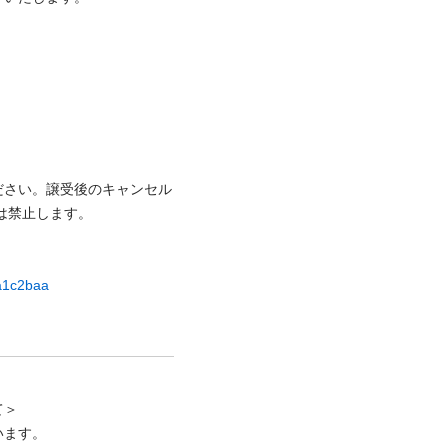
ださい。譲受後のキャンセル
⽌します。

ca1c2baa
＞

ます。
