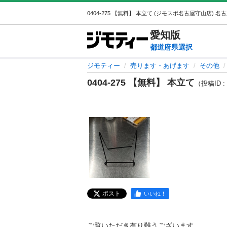
愛知
版
都道府県選択
ジモティー
売ります・あげます
その他
0404-275 【無料】 本立て
（投稿ID : 
ポスト
いいね！
ご覧いただき有り難うございます。
