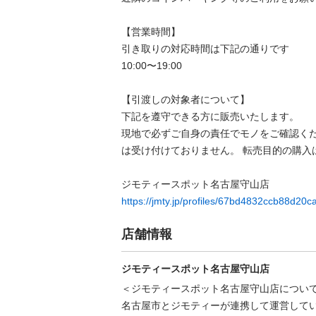
【営業時間】

引き取りの対応時間は下記の通りです

10:00〜19:00

【引渡しの対象者について】

下記を遵守できる⽅に販売いたします。

現地で必ずご⾃⾝の責任でモノをご確認く
は受け付けておりません。 転売⽬的の購⼊は禁
https://jmty.jp/profiles/67bd4832ccb88d20
店舗情報
ジモティースポット名古屋守山店
＜ジモティースポット名古屋守山店について
名古屋市とジモティーが連携して運営してい