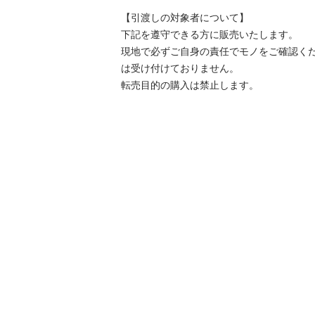
【引渡しの対象者について】

下記を遵守できる⽅に販売いたします。

現地で必ずご⾃⾝の責任でモノをご確認く
は受け付けておりません。

転売⽬的の購⼊は禁⽌します。