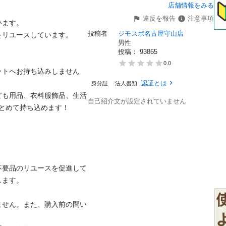
店舗情報をみる
違反を報告
注意事項
す。

投稿者
ジモスポ名古屋守山店
ユースしています。

男性
投稿： 
93865
0.0
ットへお持ち込みしません
認証とは
身分証
法人書類
ども用品、衣料服飾品、生活
自己紹介文が設定されていません
めて持ち込めます！


不要品のリユースを促進して
。

ません。また、購入前の問い