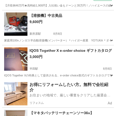
【月収例46万円★高時給1,900円】入社祝い金もドーンと35万円！／ハイエースの組
岐阜
各務原市
その他
【溶接機】中古美品
9,600円
新所原駅
8月8日
家庭用100vノンガス半自動溶接機(インバーター）＊ハイガー産業 YOTUKA ＊ダ
愛知
豊橋市
新所原駅
その他
IQOS Together X e-order choice ギフトカタログ
3,000円
半田駅
8月8日
IQOS Together Xの特典として提供される、e-order choice形式のギフトカタログです。 - ブ
愛知
半田市
半田駅
その他
お得にリフォームしたい方。無料で会社紹
介
お住まいの地域で、厳しい審査をクリアした厳選会社
を知ってる？
リフォスム
Ad
【マキタバッテリーチェーンソー36v】