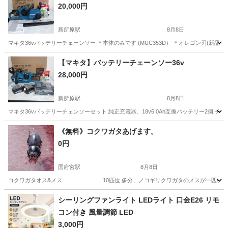
20,000円
新所原駅
8月8日
マキタ36vバッテリーチェーンソー ＊本体のみです (MUC353D） ＊オレゴン刃(
愛知
豊橋市
新所原駅
その他
チェーンソー
【マキタ】バッテリーチェーンソー36v
28,000円
新所原駅
8月8日
マキタ36vバッテリーチェンソーセット 純正充電器、18v6.0Ah互換バッテリー2個 
愛知
豊橋市
新所原駅
その他
《無料》コクワガタあげます。
0円
国府宮駅
8月8日
コクワガタオス&メス 10匹位 多分、ノコギリクワガタのメスが一匹いると思います
愛知
稲沢市
国府宮駅
その他
コクワガタ
シーリングファンライト LEDライト 口金E26 リモ
コン付き 風量調節 LED
3,000円