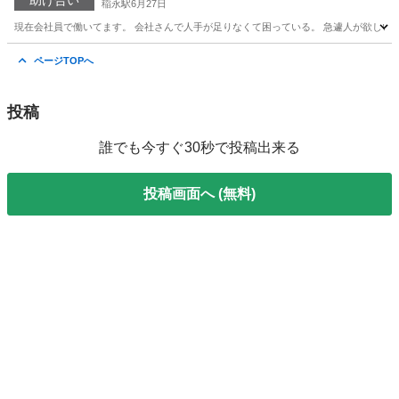
助け合い
稲永駅
6月27日
現在会社員で働いてます。 会社さんで人手が足りなくて困っている。 急遽人が欲しいな
愛知
名古屋市
稲永駅
手伝いたい/助けたい
人助け
ページTOPへ
投稿
誰でも今すぐ30秒で投稿出来る
投稿画面へ (無料)