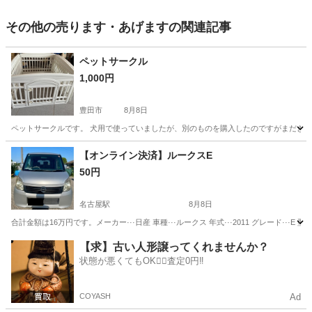
その他の売ります・あげますの関連記事
ペットサークル
1,000円
豊田市
8月8日
ペットサークルです。 犬用で使っていましたが、別のものを購入したのですがまだきれい
愛知
豊田市
その他
【オンライン決済】ルークスE
50円
名古屋駅
8月8日
合計金額は16万円です。メーカー···日産 車種···ルークス 年式···2011 グレード···E 型式···ML
愛知
名古屋市
名古屋駅
その他
【求】古い人形譲ってくれませんか？
状態が悪くてもOK🙆‍♀️査定0円‼️
COYASH
Ad