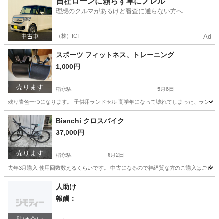
自社ローンに頼らず車にノレル
理想のクルマがあるけど審査に通らない方へ
（株）ICT
Ad
スポーツ フィットネス、トレーニング
1,000円
売ります
稲永駅
5月8日
残り青色一つになります。 子供用ランドセル 高学年になって壊れてしまった、ランド
愛知
名古屋市
稲永駅
スポーツ
ランドセル
Bianchi クロスバイク
37,000円
売ります
稲永駅
6月2日
去年3月購入 使用回数数えるくらいです。 中古になるので神経質な方のご購入はご遠慮下さ
愛知
名古屋市
稲永駅
クロスバイク
人助け
報酬：