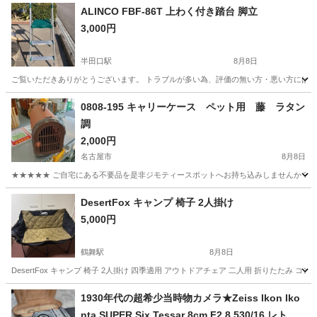
ALINCO FBF-86T 上わく付き踏台 脚立
3,000円
半田口駅
8月8日
ご覧いただきありがとうございます。 トラブルが多い為、評価の無い方・悪い方には返信しま
愛知
半田市
半田口駅
その他
踏台
0808-195 キャリーケース ペット用 藤 ラタン
調
2,000円
名古屋市
8月8日
★★★★★ ご自宅にある不要品を是非ジモティースポットへお持ち込みしませんか？ 家
愛知
名古屋市
その他
キャリーケース
DesertFox キャンプ 椅子 2人掛け
5,000円
鶴舞駅
8月8日
DesertFox キャンプ 椅子 2人掛け 四季適用 アウトドアチェア 二人用 折りたたみ 
愛知
名古屋市
鶴舞駅
その他
1930年代の超希少当時物カメラ★Zeiss Ikon Iko
nta SUPER Six Tessar 8cm F2.8 530/16 レト