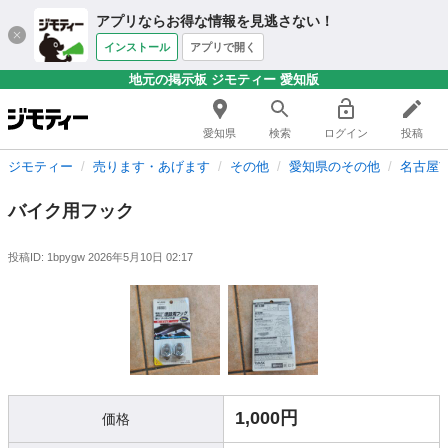
アプリならお得な情報を見逃さない！
インストール
アプリで開く
地元の掲示板 ジモティー 愛知版
愛知県
検索
ログイン
投稿
ジモティー
売ります・あげます
その他
愛知県のその他
名古屋
バイク用フック
投稿ID: 1bpygw
2026年5月10日 02:17
1,000円
価格