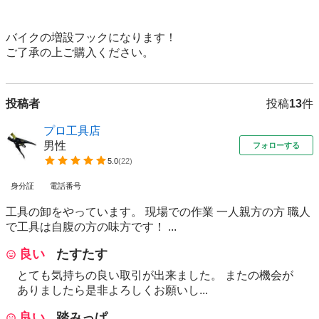
バイクの増設フックになります！

ご了承の上ご購入ください。
投稿者
投稿
13
件
プロ工具店
男性
フォローする
5.0
(
22
)
身分証
電話番号
工具の卸をやっています。 現場での作業 一人親方の方 職人
で工具は自腹の方の味方です！ ...
良い
たすたす
とても気持ちの良い取引が出来ました。 またの機会が
ありましたら是非よろしくお願いし...
良い
踏みっぱ