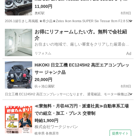
ロ アンティーク
11,000円
奥町駅
8月8日
2026.1値引きし再掲載 ★希少品★Zeiss Ikon Ikonta SUPER Six Tessar 8cm F2.8 530
愛知
一宮市
奥町駅
その他
エンブレム
お得にリフォームしたい方。無料で会社紹
介
お住まいの地域で、厳しい審査をクリアした厳選会社
を知ってる？
リフォスム
Ad
HiKOKI 日立工機 EC1245H2 高圧エアコンプレッ
サー ジャンク品
20,000円
杁ヶ池公園駅
8月8日
日立工機 EC1245H2 高圧コンプレッサーになります。 通電確認、モーター稼働は
愛知
名古屋市
杁ヶ池公園駅
その他
≪寮無料・月収46万円・派遣社員≫自動車系工場
での組立・加工・プレス 交替制
時給1,900円
株式会社ワークジャパン
岐阜県 各務原市
提携サイト