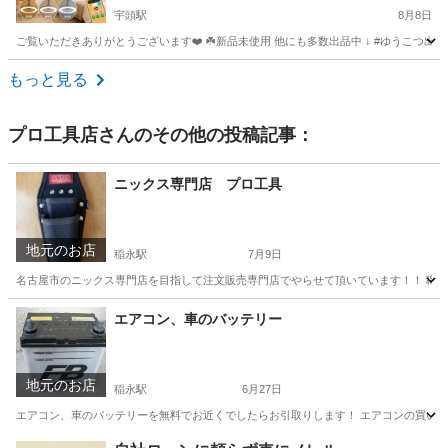
宇頭駅
8月8日
ご覧いただきありがとうございます❤️ ☘️新品未使用 他にも多数出品中 ↓ #ゆうこつ出品 
愛知
安城市
宇頭駅
その他
もっと見る
プロ工具店
さんのその他の投稿記事：
ニックス専門店 プロ工具
地元のお店
稲永駅
7月9日
名古屋市のニックス専門店を目指して注文販売専門店でやらせて頂いています！！ 職
愛知
名古屋市
稲永駅
リサイクルショップ
エアコン、車のバッテリー
地元のお店
稲永駅
6月27日
エアコン、車のバッテリーを無料でお近くでしたらお引取りします！ エアコンの買い替
愛知
名古屋市
稲永駅
不用品回収
バッテリー