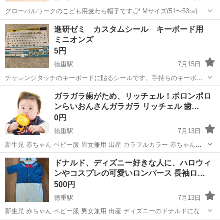
グローバルワークのこども用麦わら帽子です◡̈* Mサイズ(51〜53㎝) 未
就学の子が被るくらいのサイズです。 柔らかいですが型崩れはしてい
愛知
名古屋市
徳重駅
キッズ用品
グローバルワーク
進研ゼミ カスタムシール キーボード用
ません。 シンプルながら大人顔負けのデザインです♪ 男女兼用 どちら
ミニオンズ
でも似合い...
5円
徳重駅
7月15日
チャレンジタッチのキーボードに貼るシールです。手持ちのキーボー
ドでも貼れると思います。
愛知
名古屋市
徳重駅
キッズ用品
ガラガラ歯がため、リッチェル！ポロンポロ
ンらいおんさんガラガラ リッチェル 歯…
0円
徳重駅
7月13日
新生児 赤ちゃん ベビー服 男女兼用 出産 カラフルカラー 赤ちゃんが
認識しやすく、 興味を引きやすいカラーです。 アニマルモチーフ か
愛知
名古屋市
徳重駅
ベビー用品
リッチェル
ドナルド、ディズニー好きな人に、ハロウィ
わいいモチーフが 赤ちゃんを夢中にします。 い...
ンやコスプレの可愛いロンパース 長袖ロ…
500円
徳重駅
7月13日
新生児 赤ちゃん ベビー服 男女兼用 出産 ディズニーのドナルドになり