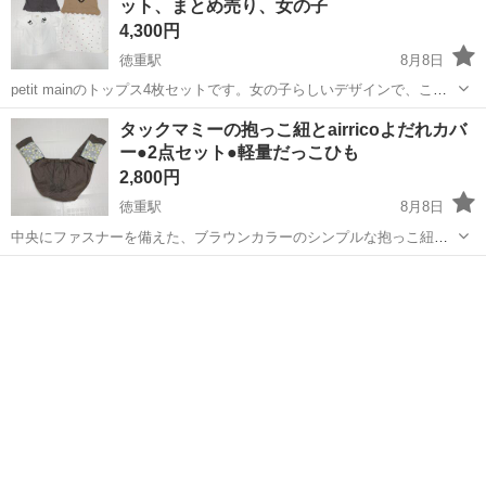
ット、まとめ売り、女の子
4,300円
徳重駅
8月8日
petit mainのトップス4枚セットです。女の子らしいデザインで、これ
からの季節に活躍するアイテムです。目立った傷や汚れはなく、まだ
愛知
名古屋市
徳重駅
ベビー用品
タックマミーの抱っこ紐とairricoよだれカバ
まだ可愛く着ていただけます。 ミッキーマウスの刺繍入りブラウスは
ー●2点セット●軽量だっこひも
水通しのみで美品で...
2,800円
徳重駅
8月8日
中央にファスナーを備えた、ブラウンカラーのシンプルな抱っこ紐と
よだれカバーとのセットです。。落ち着いたブラウンカラーに、肩部
愛知
名古屋市
徳重駅
ベビー用品
分のドット柄がアクセントになった可愛らしいデザインです。 - タッ
クマミー - カラー: ブラウン...