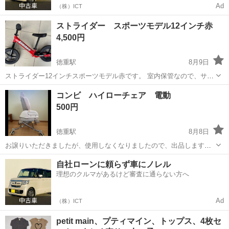
Ad
（株）ICT
ストライダー スポーツモデル12インチ赤
4,500円
徳重駅
8月9日
ストライダー12インチスポーツモデル赤です。 室内保管なので、サビ
などなく、大きな傷もないと思います。 箱付きです。
愛知
名古屋市
徳重駅
キッズ用品
コンビ ハイローチェア 電動
500円
徳重駅
8月8日
お譲りいただきましたが、使用しなくなりましたので、出品します。
説明書ありません。ネットで検索したらでてくるとおもいます。 動作
愛知
愛知郡
徳重駅
ベビー用品
自社ローンに頼らず車にノレル
確認済み 使用感はありますか、クッションなどひいてしようしていま
理想のクルマがあるけど審査に通らない方へ
した。 必要であればおつけし...
Ad
（株）ICT
petit main、プティマイン、トップス、4枚セ