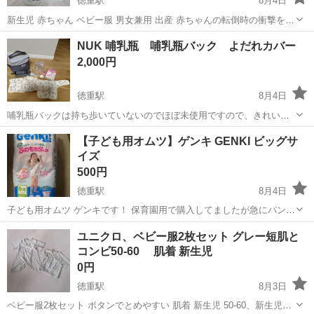
徳重駅
8月4日
新生児 赤ちゃん ベビー服 男女兼用 出産 赤ちゃんの転倒時の衝撃を和
らげる、軽量で通気性の良いクッション素材のヘッドガードです。 ベ
愛知
名古屋市
徳重駅
ベビー用品
NUK 哺乳瓶 哺乳瓶バック よだれカバー
ージュ地に星柄のデザインで、男女問わずお使いいただけます。 説明
2,000円
書が付属しており、クッシ...
徳重駅
8月4日
哺乳瓶バックは持ち歩いていないのでほぼ未使用ですので、きれいな
状態です。紐もついているのでショルダーにもなります。 インナーパ
愛知
名古屋市
徳重駅
ベビー用品
【子ども用オムツ】ゲンキ GENKI ビッグサ
ックは未使用です。 哺乳瓶につきましては、プーさんの方はわりと使
イズ
用しておりましたので、使用感は...
500円
徳重駅
8月4日
子ども用オムツ ゲンキです！ 保育園用で購入してましたが急にパンツ
デビューしたので余ってます、、、 5袋あって１個500円でお譲りした
愛知
名古屋市
徳重駅
ベビー用品
GENKI
ユニクロ、ベビー服2枚セット グレー短肌と
いと思います。 サイズ:big 枚数:36枚 車あるので受け取り...
コンビ50-60 肌着 新生児
0円
徳重駅
8月3日
ベビー服2枚セット ボタンでとめやすい 肌着 新生児 50-60、新生児〜