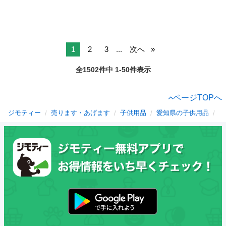
1
2
3
...
次へ
全1502件中 1-50件表示
ページTOPへ
ジモティー
売ります・あげます
子供用品
愛知県の子供用品
徳