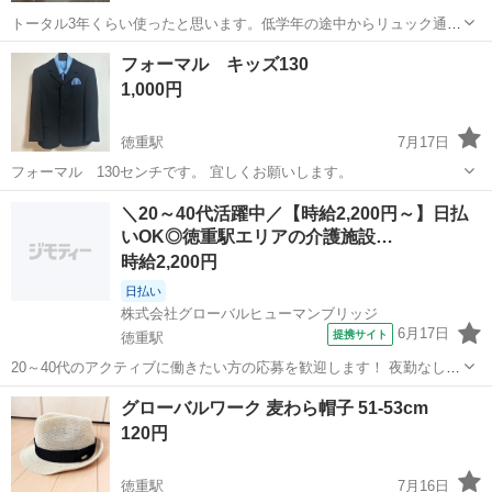
トータル3年くらい使ったと思います。低学年の途中からリュック通学
にしてしばらく使わずに保管していました。ピンクやパープルがお気
愛知
名古屋市
徳重駅
キッズ用品
フォーマル キッズ130
に入りでしたがシンプルな赤色が気になる年頃なのか、6年生最後の年
1,000円
は1年間使ってくれました。目立つ傷...
徳重駅
7月17日
フォーマル 130センチです。 宜しくお願いします。
愛知
名古屋市
徳重駅
キッズ用品
キッズ
＼20～40代活躍中／【時給2,200円～】日払
いOK◎徳重駅エリアの介護施設…
時給2,200円
日払い
株式会社グローバルヒューマンブリッジ
6月17日
提携サイト
徳重駅
20～40代のアクティブに働きたい方の応募を歓迎します！ 夜勤なしの
名古屋市緑区の高齢者住宅 看護師 <あなたのスキルを必要としている
愛知
徳重駅
看護師
グローバルワーク 麦わら帽子 51-53cm
職場があります!> ・もっといい給料で働きたい! ・人間関係良好な環
120円
境がいい! ・長...
徳重駅
7月16日