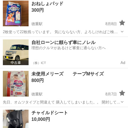
愛知
名古屋市
徳重駅
ベビー用品
恐竜
おねしょパッド
ァーストシューズなど、男女兼用 、複数点の投稿予定です。雨の日や
300円
洗い替え用に。簡単な...
徳重駅
8月8日
2枚使って22枚残っています。 気にならない方、よろしければご検討
ください。 土日か応相談で平日夕方以降で時間が合えば近くでお渡し
愛知
名古屋市
徳重駅
ベビー用品
おねしょ
自社ローンに頼らず車にノレル
したいです。
理想のクルマがあるけど審査に通らない方へ
Ad
（株）ICT
未使用メリーズ テープMサイズ
800円
徳重駅
8月7日
先日、オムツタイプと間違えて 購入してしまいました。。 開封してか
ら気付いた為、袋から出してしまっている オムツもありますが 全枚数
愛知
名古屋市
徳重駅
ベビー用品
チャイルドシート
未使用になります。 どなたかに使っていただければ助かります。 よろ
10,000円
しくお願いします。 受け...