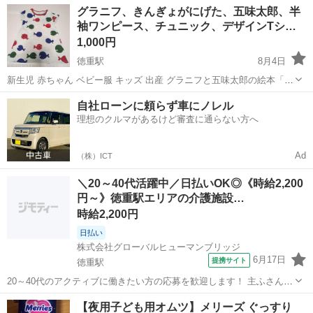
愛知
名古屋市
徳重駅
ベビー用品
グラニフ、きんぎょがにげた、五味太郎、半
なくまだまだお使い頂けるお品物です あくまでも子供が使ってた中古
袖ワンピース、チュニック、デザインTシ…
品だとご理解頂ける方宜しく...
1,000円
徳重駅
8月4日
新生児 赤ちゃん ベビー服 キッズ 出産 グラニフと五味太郎の絵本「き
んぎょがにげた」がコラボレーションした半袖ワンピースです。 カラ
愛知
名古屋市
徳重駅
キッズ用品
自社ローンに頼らず車にノレル
フルなきんぎょの総柄デザインが可愛らしい一着です。 左胸の金魚一
理想のクルマがあるけど審査に通らない方へ
匹のみ、刺繍？ワッペン...
Ad
（株）ICT
＼20～40代活躍中／日払いOK◎《時給2,200
円～》徳重駅エリアの介護施設…
時給2,200円
日払い
株式会社グローバルヒューマンブリッジ
6月17日
提携サイト
徳重駅
20～40代のアクティブに働きたい方の応募を歓迎します！ 主ふさん多
数 名古屋市緑区の介護施設 施設未経験可 自分のペースで働ける♪看護
愛知
徳重駅
看護師
【夜用子ども用オムツ】メリーズ ぐっすり
スタッフ 介護施設で利用者さんの健康管理がメインのお仕事