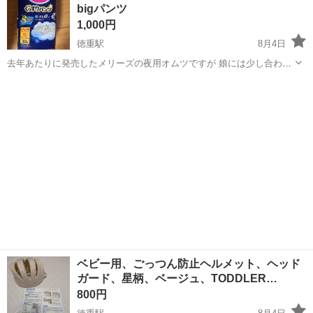
bigパンツ
‾‾‾‾‾‾‾‾‾‾‾‾‾...
1,000円
徳重駅
8月4日
去年あたりに発売したメリーズの夜用オムツですが 娘には少し合わず
ケースで購入したまま残ってました。(外側の段ボールは破棄してしま
愛知
名古屋市
徳重駅
ベビー用品
メリーズ
ってます) 最大で6袋ございます。 上記は1袋の価格です。(数量は変更
する可能性も...
ベビー用、ごっつん防止ヘルメット、ヘッド
ガード、星柄、ベージュ、TODDLER…
800円