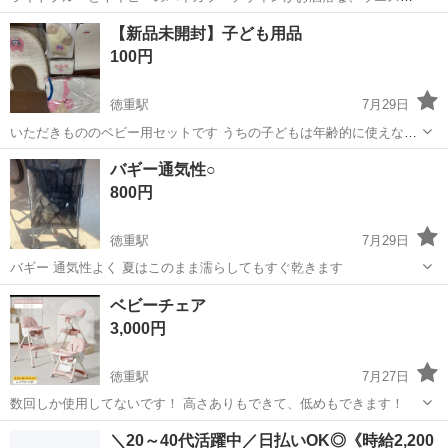
ゴム仕様のキッズ用スイムウェアです。 紐が無いのでスッキリしてい
愛知
名古屋市
徳重駅
キッズ用品
【新品未開封】子ども用品
ます。 シンプルなのでラッシュガードも併せやすくよかったです。 あ
100円
まり水着っぽくないので水陸両...
徳重駅
7月29日
いただきもののベビー用セットです うちの子どもは年齢的に使えない
ので、お譲りします。価格は私の交通費とお考えください。
愛知
名古屋市
徳重駅
ベビー用品
子ども
バギー通気性○
800円
徳重駅
7月29日
バギー 通気性よく 夏はこのまま濡らしてもすぐ乾きます
愛知
愛知郡
徳重駅
子供用品
ベビーチェア
3,000円
徳重駅
7月27日
数回しか使用してないです！ 高さありもできて、低めもできます！
愛知
愛知郡
徳重駅
子供用品
＼20～40代活躍中／日払いOK◎《時給2,200