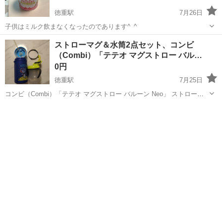
徳重駅
7月26日
子供はミルク飲まなくなったのであります^_^
愛知
名古屋市
徳重駅
ベビー用品
ストローマグ＆水筒2点セット、コンビ
（Combi）「テテオ マグストロー バル…
0円
徳重駅
7月25日
コンビ（Combi）「テテオ マグストロー バルーン Neo」 ストロー水
筒はの容量は 450ml と思います 衛生品などパーツで足りない部分も
愛知
名古屋市
徳重駅
ベビー用品
ありますが、予備やお試しにいかがでしょうか。 男女兼用 キッズ 保
育...