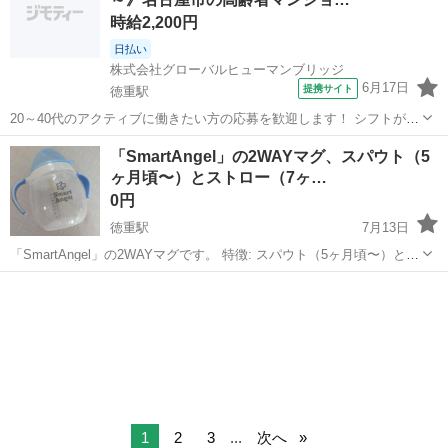
に合わせて尻尾を振るなどの...
時給2,200円
日払い
株式会社グローバルヒューマンブリッジ
6月17日
提携サイト
徳重駅
20～40代のアクティブに働きたい方の応募を歓迎します！ シフトが選
べる 高級高齢者マンション 名古屋市緑区の看護スタッフ 介護施設で
愛知
徳重駅
看護師
「SmartAngel」の2WAYマグ、スパウト（5
利用者さんの健康管理がメインのお仕事 ‾‾‾‾‾‾‾‾‾‾‾‾‾‾‾‾‾‾‾‾‾‾‾ ...
ヶ月頃〜）とストロー（7ヶ…
0円
徳重駅
7月13日
「SmartAngel」の2WAYマグです。 特徴: スパウト（5ヶ月頃〜）とス
トロー（7ヶ月頃〜）の飲み口を交換して使える2WAYタイプです。 容
愛知
名古屋市
徳重駅
ベビー用品
マグ
量: 最大目盛容量は240mlです。 消毒: 煮沸、レンジ、薬液...
1
2
3
...
次へ