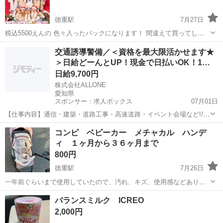
徳重駅
7月27日
税込5500えんの 色々入ったバックになります！ 間違えて買ってしま
って開けてもなく写真そのままになります。
愛知
愛知郡
徳重駅
子供用品
交通誘導警備／＜資格を最大限活かせます★
＞日給どーんとUP！現金で日払いOK！1…
日給9,700円
株式会社ALLONE
愛知県
スポンサー：求人ボックス
07月01日
【仕事内容】通信・建築・道路工事・高速道路・イベント会場など!/
閑散期なしで安定収入 常に現場あり! <主な業務内容> 歩行者や車両の
アルバイト・パート
コンビ ベビーカー メチャカル ハンデ
誘導を行い、 交通渋滞や事故を未然に防ぐお仕事です。 地域の“安
ィ １ヶ月から３６ヶ月まで
全”を守る、やりがいあるポジシ...
800円
徳重駅
7月26日
一年前ぐらいまで使用していたので、汚れ、キズ、使用感などありま
すが、まだ使えると思います。 2013年に購入しました。2人の子供に
愛知
名古屋市
徳重駅
子供用品
メチャカル
バランスミルク ICREO
使用しました。 説明書、付属品も揃っています。 ざっと動作確認した
2,000円
感じ、問題なく使用...