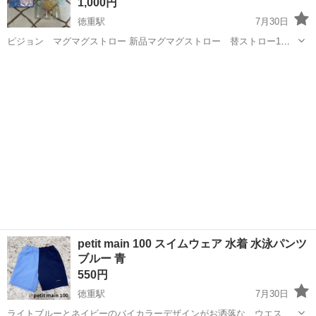
1,000円
徳重駅
7月30日
ピジョン マグマグストロー 新品マグマグストロー 替ストロー1セ
ット 新品ダブルガーゼ 長下着 新品哺乳瓶(プラスチック) ↑黄色のみ
愛知
名古屋市
徳重駅
ベビー用品
用品
2、3回使用 ピジョン おしゃぶり 新生児用だったと思います。 嫌が
ったので2回ほ...
petit main 100 スイムウェア 水着 水泳パンツ
ブルー 青
550円
徳重駅
7月30日
ライトブルーとネイビーのバイカラーデザインがお洒落な、ウエスト