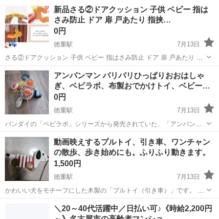
きっちゃおう！80くらい ・使用感はお写真で判断をお願いいたしま
愛知
名古屋市
徳重駅
ベビー用品
ロンパース
新品さる②ドアクッション 子供 ベビー 指は
す。 ・早いもの順ではありませんので、「プロフィールととお願い事
さみ防止 ドア 扉 戸あたり 指挟…
項...
0円
徳重駅
7月13日
さる②ドアクッション 子供 ベビー 指はさみ防止 ドア 扉 戸あたり 指
挟み防止 指はさみ対策 けが防止 クッション ドアストッパー ドアスト
愛知
名古屋市
徳重駅
ベビー用品
はさみ
アンパンマン パリパリひっぱりおおはしゃ
ップ 衝撃吸収 音防止 指はさみ 事故防止 赤ちゃん キッズ 子ども ベビ
ぎ、ベビラボ、布製おでかけトイ、ベビー…
ーガード...
0円
徳重駅
7月13日
バンダイの「ベビラボ」シリーズから発売されていた、「アンパンマ
ン パリパリひっぱりおおはしゃぎ」という布製のおでかけトイです。
愛知
名古屋市
徳重駅
ベビー用品
アンパンマン
動画映えするプルトイ、引き車、ワンチャン
多感な仕掛け： 赤ちゃんが好きな「パリパリ」という音や、鈴の音が
の散歩、歩き始めにも。ふりふり動きます。
鳴る仕掛けが施されて...
1,500円
徳重駅
7月13日
かわいい犬をモチーフにした木製の「プルトイ（引き車）」です。 子
供が紐を引っ張って歩く練習をしたり、一緒にお散歩ごっこを楽しん
愛知
名古屋市
徳重駅
ベビー用品
＼20～40代活躍中／日払い可♪《時給2,200円
だりして遊びます。 デザイン: 犬の体が動く構造になっており、動き
～》名古屋市の高齢者マンショ…