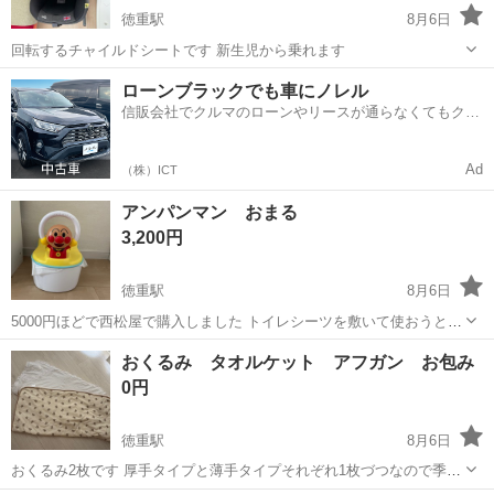
徳重駅
8月6日
回転するチャイルドシートです 新生児から乗れます
愛知
名古屋市
徳重駅
ベビー用品
ローンブラックでも車にノレル
信販会社でクルマのローンやリースが通らなくてもクル
マをご利用いただけるサービスがあります！
Ad
（株）ICT
アンパンマン おまる
3,200円
徳重駅
8月6日
5000円ほどで西松屋で購入しました トイレシーツを敷いて使おうと思
いましたが 子供が座るのを嫌がり全く使わなかったため必要な方にお
愛知
名古屋市
徳重駅
ベビー用品
アンパンマン
おくるみ タオルケット アフガン お包み
譲りします トイレシーツは外してお渡しします。 箱もあります アン
0円
パンマンの音も問題なく鳴ります
徳重駅
8月6日
おくるみ2枚です 厚手タイプと薄手タイプそれぞれ1枚づつなので季節
に合わせてご利用頂けます 使用感は否めませんが特に目立つ汚れなど