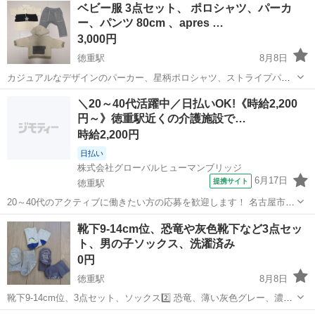
ベビー服 3点セット、 ポロシャツ、パーカ
ー、パンツ 80cm 、apres …
3,000円
徳重駅
8月8日
カジュアルなデザインのパーカー、星柄ポロシャツ、ストライプパン
ツの子供服3点セットです。 apres les coursのベージュのビッグポケッ
愛知
名古屋市
徳重駅
キッズ用品
しまじろう
＼20～40代活躍中／日払いOK!《時給2,200
トパーカーは、鮮やかな色使いとトレンドを取り入れたデザインが特
円～》徳重駅近くの介護施設で…
徴です。 【...
時給2,200円
日払い
株式会社グローバルヒューマンブリッジ
6月17日
提携サイト
徳重駅
20～40代のアクティブに働きたい方の応募を歓迎します！ 名古屋市緑
区勤務 週2日～ ケア付き住まい 看護職
愛知
徳重駅
看護師
靴下9-14cm位、恐竜や灰色靴下など3点セッ
╭━━━━━━━━━━━━━╮ 融通が利くので働きやすい! 週2日か
ト、男の子ソックス、洗濯済み
らの柔軟シフト ╰━━━━━━v━...
0円
徳重駅
8月8日
靴下9-14cm位、3点セット、ソックス2️⃣ 恐竜、薄い灰色グレー、濃い
灰色グレー、洗濯済み ★★靴、サンダル、シューズ、スニーカー、フ