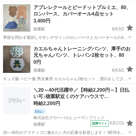
3ヶ月頃向けかと思います。 灰色の無地の肌着2枚です。 【素材】綿
愛知
名古屋市
徳重駅
ベビー用品
くまのプーさん
アプレレクールとピードットプルミエ、80、
新生児 赤ちゃん ベビー服 男女兼用 出産 ・短...
ロンパース、カバーオール4点セット
3,400円
徳重駅
8月3日
季節を問わず着回しやすいデザインのロンパースとカバーオールの4点
セットです。 全て80サイズです。 P.premier(ピードットプルミエ)の赤
愛知
名古屋市
徳重駅
ベビー用品
カエルちゃんトレーニングパンツ、厚手のお
系長袖リンゴ柄、サイズ80 他のブランドは apres les cours ...
兄ちゃんパンツ、トレパン2枚セット、80
0円
徳重駅
8月3日
キッズ服 ベビー服 男女兼用 カエルちゃん2枚セット、漂白をして少し
色ムラがありますが、新品で購入し、あまり着用していません。 ブラ
愛知
名古屋市
徳重駅
ベビー用品
＼20～40代活躍中／【時給2,200円～】日払
ンドお揃い、ブランド合わせセットシリーズ ジモティー以外のフリマ
い可♪徳重駅近くのケアハウスで…
アプリ(メ〇カ〇など)も利...
時給2,200円
日払い
株式会社グローバルヒューマンブリッジ
6月17日
提携サイト
徳重駅
20～40代のアクティブに働きたい方の応募を歓迎します！ NEWオー