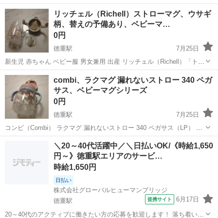
リッチェル（Richell）ストローマグ、ウサギ
柄、替えの予備あり、ベビーマ…
0円
徳重駅
7月25日
新生児 赤ちゃん ベビー服 男女兼用 出産 リッチェル（Richell）「トラ
イ ストロー飲みマスターセット」のストローマグ 替えパーツ付き 短
愛知
名古屋市
徳重駅
ベビー用品
combi、ラクマグ 漏れないストロー 340 ペガ
い期間ですが使用したものです。まだまだ使っていただけると思いま
サス、ベビーマグシリーズ
すが、使用感は...
0円
徳重駅
7月25日
コンビ（Combi） ラクマグ 漏れないストロー 340 ペガサス（LP） 6
ヶ月頃からの使用に適しており、漏れにくい「Wラクピタ構造」を採
愛知
名古屋市
徳重駅
ベビー用品
＼20～40代活躍中／＼日払いOK/《時給1,650
用 他にもベビーマグ、あります。 新生児 赤ちゃん ベビー服 男女兼用
円～》徳重駅エリアのサービ…
出産 ...
時給1,650円
日払い
株式会社グローバルヒューマンブリッジ
6月17日
提携サイト
徳重駅
20～40代のアクティブに働きたい方の応募を歓迎します！ 落ち着いた