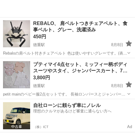
REBALO、 肩ベルトつきチェアベルト、食
事ベルト、グレー、洗濯済み
450円
徳重駅
8月8日
Rebaloの肩ベルト付きチェアベルト 色は使いやすいグレーです。(表面
はベージュっぽい) 洗濯機で洗うこともできるのでお手入れが楽です。
愛知
名古屋市
徳重駅
ベビー用品
プティマイ4点セット、ミッフィー柄ボディ
1人座りができる約7ヶ月〜2歳半頃までご使用いただけます。 お子様
スーツやスタイ、ジャンパースカート、7…
が椅子から落下...
3,800円
徳重駅
8月8日
petit mainのベビー服2点セットです。 長袖ロンパースとジャンパース
カートの組み合わせで、コーディネートが完成します。 ミッフィー柄
愛知
名古屋市
徳重駅
キッズ用品
ジャンパースカート
自社ローンに頼らず車にノレル
ボディスーツとスタイ(よだれかけ、ヒブ)、淡いピンク地に白やベージ
理想のクルマがあるけど審査に通らない方へ
ュのミッフィーがデ...
Ad
（株）ICT