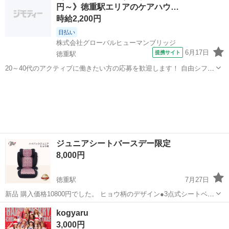
円～》徳重駅エリアのケアハウ…
時給2,200円
日払い
株式会社グローバルヒューマンブリッジ
6月17日
提携サイト
徳重駅
20～40代のアクティブに働きたい方の応募を歓迎します！ 自由シフト
ケアハウス バイタルチェックなど <あなたのスキルを必要としている
愛知
徳重駅
看護師
施設があります!> 〇高収入&働きやすさ重視のお仕事探し! 介護業務と
は分業の為、...
ジュニアシートバースデー限定
8,000円
徳重駅
7月27日
新品 購入価格10800円でした。 ヒョウ柄のデザイン●3点式シートベル
ト対応 ●ヘッドサポートらくらく高さ調節（約20cm）●座面低反発ウ
愛知
愛知郡
徳重駅
子供用品
kogyaru
レタン＋クッションで乗り心地が良くて疲れにくい。●お子様の成長に
3,000円
合わせてご使用でき...