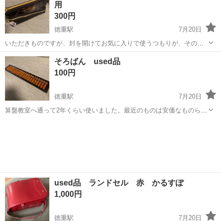
用
思います。 新生児 赤...
300円
徳重駅
7月20日
いただきものですが、封を開けてお気に入りで使うつもりが、そのま
ま引き出し奥に入れたままでした。 平日土日10〜16時相談可能です。
愛知
名古屋市
徳重駅
キッズ用品
そろばん used品
100円
徳重駅
7月20日
算盤教室へ通って2年くらい使いました。最近のものは安価なものらし
いですが、玉のすべりなども昔の製法のものはスムーズで使い心地が
愛知
名古屋市
徳重駅
キッズ用品
違うらしいです。 土日祝日10〜16時で相談可能です。
used品 ランドセル 赤 かるすぽ
1,000円
徳重駅
7月20日