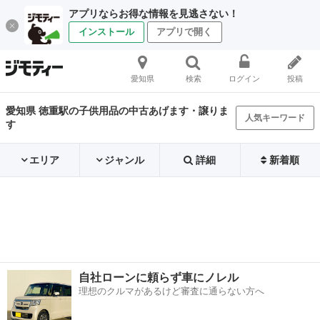
アプリならお得な情報を見逃さない！
インストール
アプリで開く
愛知県
検索
ログイン
投稿
愛知県 徳重駅の子供用品の中古あげます・譲りま
人気キーワード
す
エリア
ジャンル
詳細
新着順
自社ローンに頼らず車にノレル
理想のクルマがあるけど審査に通らない方へ