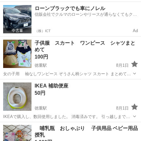
プン ケアハウス(1)正看護師(2)准看護師 <あなたのスキルを必要として
愛知
徳重駅
看護師
ローンブラックでも車にノレル
いる施設があります!> 〇高収入&働きやすさ重視のお仕事探し! 介護業
信販会社でクルマのローンやリースが通らなくてもクル
務とは...
マをご利用いただけるサービスがあります！
Ad
（株）ICT
子供服 スカート ワンピース シャツまと
めて
100円
徳重駅
8月1日
女の子用 袖なしワンピース ぞうさん柄シャツ スカート まとめて４
点セットです。 サイズは画像にてご確認ください
愛知
名古屋市
徳重駅
ベビー用品
IKEA 補助便座
50円
徳重駅
8月1日
IKEAで購入し、数回使用しました。 消毒済みです。 引っ越しまでに
廃棄する予定です。 お気軽にご連絡ください。
愛知
愛知郡
徳重駅
ベビー用品
補助便座
哺乳瓶 おしゃぶり 子供用品 ベビー用品
授乳