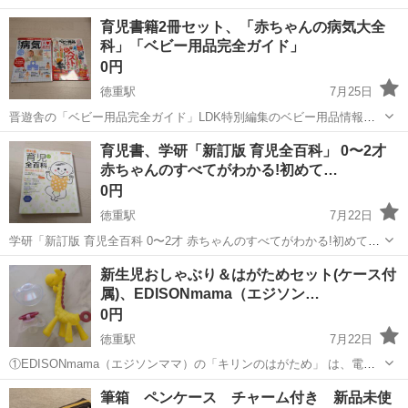
雰囲気のサ高住 |介護士 《週2日～/即日勤務可/履歴書不要でスピーデ
愛知
徳重駅
介護
育児書籍2冊セット、「赤ちゃんの病気大全
ィーなお仕事探し》 ・日勤、夜勤、曜日固定など、ご希望に合わせて
科」「ベビー用品完全ガイド」
働けます 【業務...
0円
徳重駅
7月25日
晋遊舎の「ベビー用品完全ガイド」LDK特別編集のベビー用品情報誌
で、抱っこひもや紙おむつなどの特集が掲載されています。 「赤ちゃ
愛知
名古屋市
徳重駅
産後用品
ベビー
育児書、学研「新訂版 育児全百科」 0〜2才
んの病気大全科」赤ちゃんがかかりやすい病気の症状、予防、治療、
赤ちゃんのすべてがわかる!初めて…
ケアについて症例写真つきで解説した...
0円
徳重駅
7月22日
学研「新訂版 育児全百科 0〜2才 赤ちゃんのすべてがわかる!初めての
育児の不安を安全に」 育児書 著者: 細谷亮太 月齢別の成長の目安、お
愛知
名古屋市
徳重駅
マタニティ用品
新生児おしゃぶり＆はがためセット(ケース付
世話のコツ、病気や事故への対処法などがオールカラーのイラストや
属)、EDISONmama（エジソン…
写真で解説されています...
0円
徳重駅
7月22日
①EDISONmama（エジソンママ）の「キリンのはがため」 は、電子
レンジ、煮沸、薬液消毒が可能です。 ②リングが付いたNUKの透明な
愛知
名古屋市
徳重駅
ベビー用品
筆箱 ペンケース チャーム付き 新品未使
おしゃぶりは、シリコン製で、主に0〜6ヶ月の赤ちゃん向けだったと