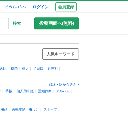
ログイン
会員登録
初めての方へ
投稿画面へ(無料)
検索
人気キーワード
久比
椋岡
植大
半田口
住吉町
路線・駅から選ぶ
ィ
手帳
個人用印鑑
冠婚葬祭
アルバム
レ用品
害虫駆除、虫よけ
ストーブ