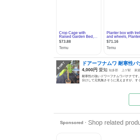
ドアーフナムワ 耐寒性バ
受付終了
4,000円
愛知
知多郡
上ゲ駅
家
耐寒性の強いドワーフナムワバナナです。
分けして元気無さそうに見えますが、すぐに