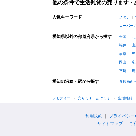
他の条件で生活雑貨の売ります・
人気キーワード
：
メダカ
スーパー
愛知県以外の都道府県から探す
：
全国
北
福井
山
岐阜
三
岡山
広
宮崎
鹿
愛知の沿線・駅から探す
：
選択画面
ジモティー
売ります・あげます
生活雑貨
利用規約
プライバシー
サイトマップ
ご