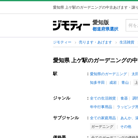
愛知県 上ゲ駅のガーデニングの中古あげます・譲
愛知版
都道府県選択
ジモティー
売ります・あげます
生活雑貨
愛知県 上ゲ駅のガーデニングの
駅
：
愛知県のガーデニング
太
知多半田
成岩
青山
ジャンル
：
全ての生活雑貨
食器
調
年中行事用品
ラッピング
サブジャンル
：
全ての家庭用品
あんか、
ガーデニング
その他
価格帯
：
全てのガーデニングの価格