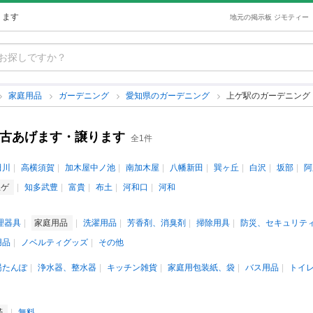
ります
地元の掲示板 ジモティー
家庭用品
ガーデニング
愛知県のガーデニング
上ゲ駅のガーデニング
中古あげます・譲ります
全1件
田川
高横須賀
加木屋中ノ池
南加木屋
八幡新田
巽ヶ丘
白沢
坂部
阿
上ゲ
知多武豊
富貴
布土
河和口
河和
理器具
家庭用品
洗濯用品
芳香剤、消臭剤
掃除用具
防災、セキュリテ
用品
ノベルティグッズ
その他
湯たんぽ
浄水器、整水器
キッチン雑貨
家庭用包装紙、袋
バス用品
トイ
帯
無料