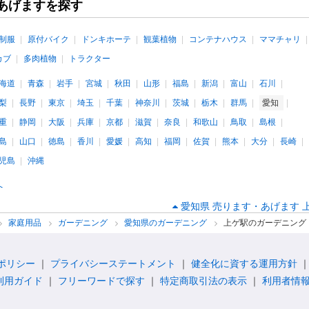
あげますを探す
制服
原付バイク
ドンキホーテ
観葉植物
コンテナハウス
ママチャリ
カブ
多肉植物
トラクター
海道
青森
岩手
宮城
秋田
山形
福島
新潟
富山
石川
梨
長野
東京
埼玉
千葉
神奈川
茨城
栃木
群馬
愛知
重
静岡
大阪
兵庫
京都
滋賀
奈良
和歌山
鳥取
島根
島
山口
徳島
香川
愛媛
高知
福岡
佐賀
熊本
大分
長崎
児島
沖縄
へ
愛知県 売ります・あげます 
家庭用品
ガーデニング
愛知県のガーデニング
上ゲ駅のガーデニング
ポリシー
プライバシーステートメント
健全化に資する運用方針
利用ガイド
フリーワードで探す
特定商取引法の表示
利用者情