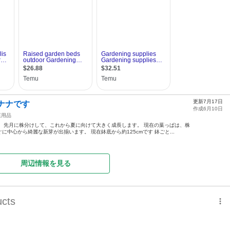
更新7月17日
ナナです
作成6月10日
庭用品
 先月に株分けして、これから夏に向けて大きく成長します。 現在の葉っぱは、株
中心から綺麗な新芽が出揃います。 現在鉢底から約125cmです 鉢ごと...
周辺情報を見る