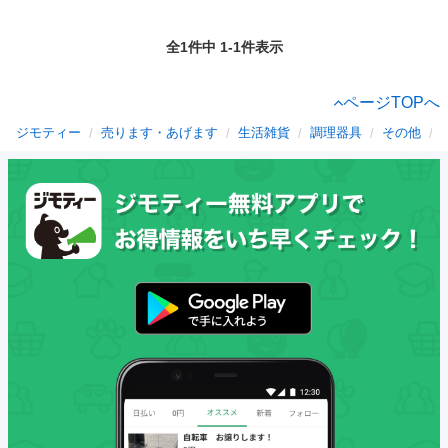
全1件中 1-1件表示
ページTOPへ
ジモティー
売ります・あげます
生活雑貨
調理器具
その他