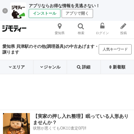
アプリならお得な情報を見逃さない！
インストール
アプリで開く
愛知県
検索
ログイン
投稿
愛知県 貝津駅のその他(調理器具)の中古あげます・
人気キーワード
譲ります
エリア
ジャンル
詳細
新着順
【実家の押し入れ整理】眠っている人形あり
ませんか？
状態が悪くてもOK🙆‍♀️査定0円‼️