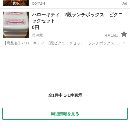
Ad
COYASH
ハローキティ 2段ランチボックス ピクニ
ックセット
0円
貝津駅
4月16日
【商品名】ハローキティ 2段ピクニックセット ランチボックス
【色】ピンク 【サイズ】縦21×横21×高さ18cm 【商品の状態】小学校
愛知
豊田市
貝津駅
調理器具
の運動会などで数回使用後保管してました。状態は画像にて状態をご
確認下さい。 中古品...
全1件中 1-1件表示
周辺情報を見る