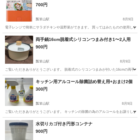
700円
瓢箪山駅
8月9日
電子レンジで簡単にサラダチキンや温野菜ができます。 買ってはみたものの使用しないので活用
愛知
名古屋市
瓢箪山駅
調理器具
サラダチキン
両手鍋16cm脱着式シリコンつまみ付き1〜2人用
900円
瓢箪山駅
8月9日
ご覧いただきありがとうございます。 脱着式のシリコンつまみが付いた16cmの両手鍋
愛知
名古屋市
瓢箪山駅
調理器具
キッチン用アルコール除菌詰め替え用+おまけ2個
300円
瓢箪山駅
8月9日
ご覧いただきありがとうございます。 キッチンの除菌の為のアルコールをお譲りします。
愛知
名古屋市
瓢箪山駅
家庭用品
アルコール
水切りカゴ付き円形コンテナ
900円