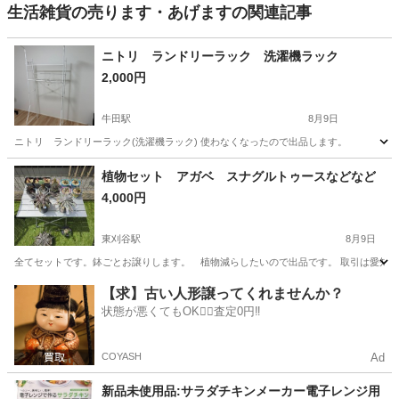
生活雑貨の売ります・あげますの関連記事
ニトリ ランドリーラック 洗濯機ラック
2,000円
牛田駅
8月9日
ニトリ ランドリーラック(洗濯機ラック) 使わなくなったので出品します。
愛知
知立市
牛田駅
家庭用品
ラック
植物セット アガベ スナグルトゥースなどなど
4,000円
東刈谷駅
8月9日
全てセットです。鉢ごとお譲りします。 植物減らしたいので出品です。 取引は愛知
愛知
刈谷市
東刈谷駅
家庭用品
アガベ
【求】古い人形譲ってくれませんか？
状態が悪くてもOK🙆‍♀️査定0円‼️
COYASH
Ad
新品未使用品:サラダチキンメーカー電子レンジ用