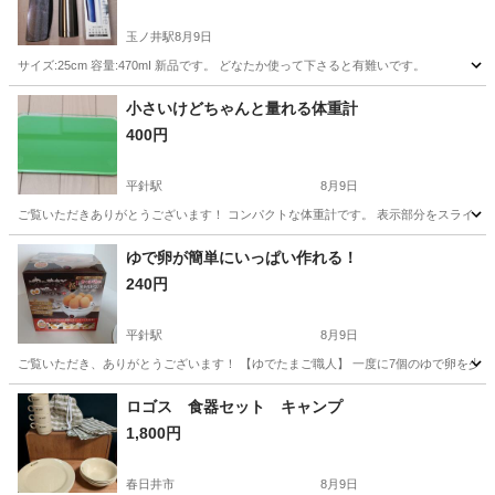
玉ノ井駅
8月9日
サイズ:25cm 容量:470mI 新品です。 どなたか使って下さると有難いです。
愛知
一宮市
玉ノ井駅
食器
小さいけどちゃんと量れる体重計
400円
平針駅
8月9日
ご覧いただきありがとうございます！ コンパクトな体重計です。 表示部分をスライドして収納
愛知
名古屋市
平針駅
その他
ゆで卵が簡単にいっぱい作れる！
240円
平針駅
8月9日
ご覧いただき、ありがとうございます！ 【ゆでたまご職人】 一度に7個のゆで卵を少量の
愛知
名古屋市
平針駅
家庭用品
ロゴス 食器セット キャンプ
1,800円
春日井市
8月9日