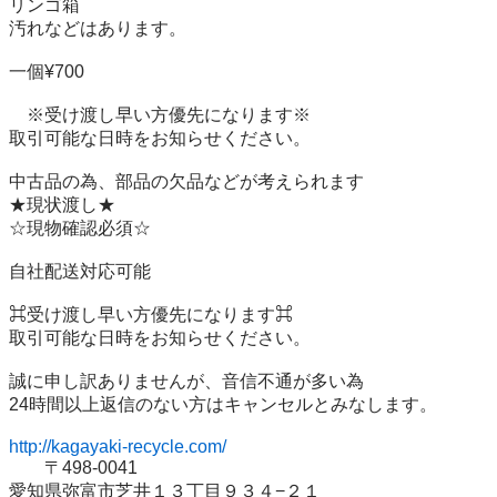
リンゴ箱

汚れなどはあります。

一個¥700

　※受け渡し早い方優先になります※

取引可能な日時をお知らせください。

中古品の為、部品の欠品などが考えられます

★現状渡し★

☆現物確認必須☆

自社配送対応可能

⌘受け渡し早い方優先になります⌘

取引可能な日時をお知らせください。

誠に申し訳ありませんが、音信不通が多い為  

24時間以上返信のない方はキャンセルとみなします。

http://kagayaki-recycle.com/
　　〒498-0041 

愛知県弥富市芝井１３丁目９３４−２１
