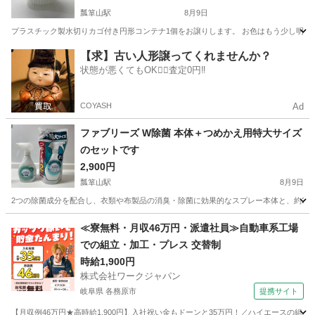
瓢箪山駅
8月9日
プラスチック製水切りカゴ付き円形コンテナ1個をお譲りします。 お色はもう少し明るい色
愛知
名古屋市
瓢箪山駅
家庭用品
コンテナ
【求】古い人形譲ってくれませんか？
状態が悪くてもOK🙆‍♀️査定0円‼️
COYASH
Ad
ファブリーズ W除菌 本体＋つめかえ用特大サイズ
のセットです
2,900円
瓢箪山駅
8月9日
2つの除菌成分を配合し、衣類や布製品の消臭・除菌に効果的なスプレー本体と、約2回分の大容量
愛知
名古屋市
瓢箪山駅
芳香剤、消臭剤
除菌
≪寮無料・月収46万円・派遣社員≫自動車系工場
での組立・加工・プレス 交替制
時給1,900円
株式会社ワークジャパン
岐阜県 各務原市
提携サイト
【月収例46万円★高時給1,900円】入社祝い金もドーンと35万円！／ハイエースの組