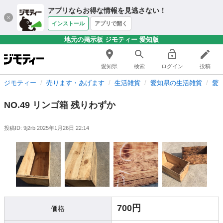
アプリならお得な情報を見逃さない！
インストール
アプリで開く
地元の掲示板 ジモティー 愛知版
愛知県
検索
ログイン
投稿
ジモティー
売ります・あげます
生活雑貨
愛知県の生活雑貨
愛
NO.49 リンゴ箱 残りわずか
投稿ID: 9j2rb
2025年1月26日 22:14
700円
価格