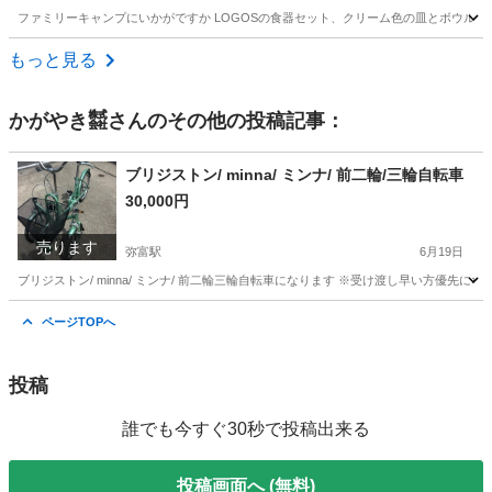
ファミリーキャンプにいかがですか LOGOSの食器セット、クリーム色の皿とボウル、収納袋付き。
愛知
春日井市
食器
食器セット
もっと見る
かがやき㍿
さんのその他の投稿記事：
ブリジストン/ minna/ ミンナ/ 前二輪/三輪自転車
30,000円
売ります
弥富駅
6月19日
ブリジストン/ minna/ ミンナ/ 前二輪三輪自転車になります ※受け渡し早い方優先
愛知
弥富市
弥富駅
三輪車
ページTOPへ
投稿
誰でも今すぐ30秒で投稿出来る
投稿画面へ (無料)