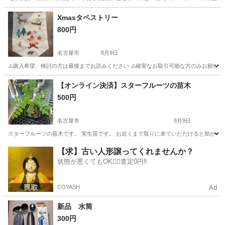
岐阜
各務原市
その他
Xmasタペストリー
800円
名古屋市
8月9日
⚠️購入希望、検討の方は最後までお読みください ⚠️確実なお取引可能な方のみお願いしま
愛知
名古屋市
年中行事用品
クリスマスツリー
【オンライン決済】スターフルーツの苗木
500円
名古屋市
8月9日
スターフルーツの苗木です。 実生苗です。 お近くまで取りに来ていただけると助かり
愛知
名古屋市
家庭用品
苗木
【求】古い人形譲ってくれませんか？
状態が悪くてもOK🙆‍♀️査定0円‼️
COYASH
Ad
新品 水筒
300円