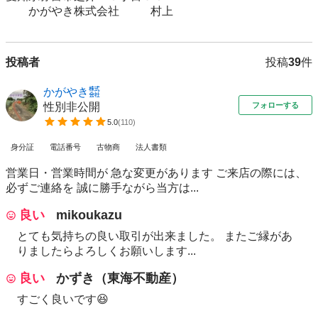
　　かがやき株式会社　　   村上
投稿者
投稿
39
件
かがやき㍿
性別非公開
フォローする
5.0
(
110
)
身分証
電話番号
古物商
法人書類
営業日・営業時間が 急な変更があります ご来店の際には、
必ずご連絡を 誠に勝手ながら当方は...
良い
mikoukazu
とても気持ちの良い取引が出来ました。 またご縁があ
りましたらよろしくお願いします...
良い
かずき（東海不動産）
すごく良いです😆