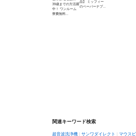
品】 ミッフィー
39歳までの方活躍
のペーパーナプ...
中！ ワンルーム
寮費無料...
関連キーワード検索
超音波洗浄機
サンワダイレクト
マウスピ