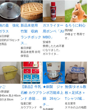
鍋の蓋 強化
新品未使用
ガスライター
るろうに剣心
間内駅
ガラス
竹製 収納
用ボンベ「JU
29巻まで 専用で
春日井駅
ランチボック
MBO」
す。
直径約17.5センチ
安城市
ス...
使用品
禁煙したため不要
春日井駅
になりました。
新品未使用 自宅
ガスライタ...
保管品
かご
【新品】牛乳
★銅製 ジャ
無償/タオル数
末野原駅
石鹸 カウブラ
ンボ万能卓上
枚＋足拭き＋
横40cm 高さ40cm
ンド 赤箱 ...
鍋 26セン
Tシャツ/城...
奥行き30cm
塩釜口駅
名古屋市
チ...
カウブランド 牛
スマホの上の地図
矢作橋駅