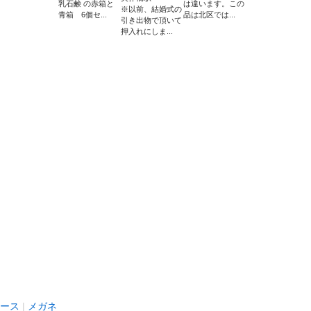
乳石鹸 の赤箱と
は違います。この
※以前、結婚式の
青箱 6個セ...
品は北区では...
引き出物で頂いて
押入れにしま...
ース
メガネ