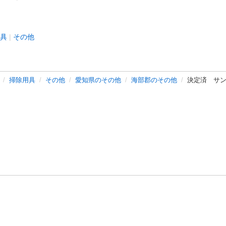
具
その他
掃除用具
その他
愛知県のその他
海部郡のその他
決定済 サ
バシーポリシー
プライバシー・ステートメント
健全化に資する運用
プ
ご利用ガイド
フリーワードで探す
特定商取引法の表示
利用