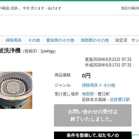
決定済サンワダイレクト超音波洗浄機 (おっちかんプロフ確認) 近鉄蟹江の掃除用具《その他》の中古あげます・譲ります｜ジモティーで不用品の処分
中古
売ります・あげます
地元の掲示
掃除用具
その他
愛知県のその他
海部郡のその他
決定済 サ
波洗浄機
（投稿ID : 1pwhgg）
更新
2026年6月21日 07:31
作成
2026年6月17日 07:31
商品価格
0円
ジャンル
掃除用具
 > 
その他
受け渡し場所
海部郡
 - 蟹江町
近鉄名古屋線 - 
近鉄蟹江駅
お問い合わせの受付は
終了いたしました。