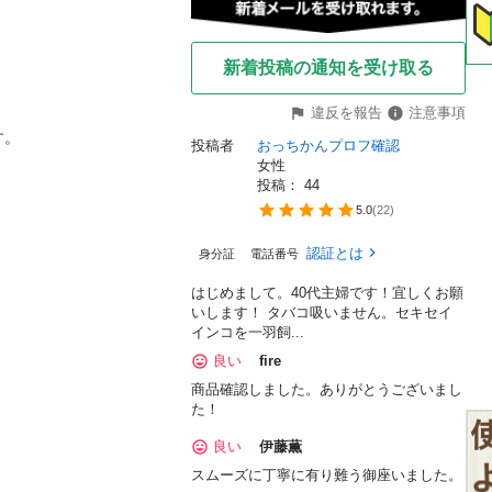
新着投稿の通知を受け取る
違反を報告
注意事項
。

投稿者
おっちかんプロフ確認
女性
投稿： 
44
5.0
(
22
)
認証とは
身分証
電話番号
はじめまして。40代主婦です！宜しくお願
いします！ タバコ吸いません。セキセイ
インコを一羽飼...
良い
fire
商品確認しました。ありがとうございまし
た！
良い
伊藤薫
スムーズに丁寧に有り難う御座いました。