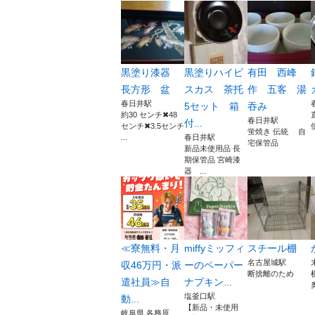
黒塗り漆器
黒塗りハイビ
有田 西峰
長方形 盆
スカス 茶托
作 五客 湯
春日井駅
5セット 箱
吞み
約30 センチ✖48
春日井駅
付...
センチ✖3.5センチ
蛍焼き 伝統 自
...
春日井駅
宅保管品
新品未使用品 長
期保管品 宮崎漆
器 ...
≪寮無料・月
miffyミッフィ
スチール棚
名古屋城駅
収46万円・派
ーのペーパー
断捨離のため
遣社員≫自
ナプキン...
塩釜口駅
動...
【新品・未使用
岐阜県 各務原...