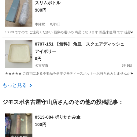
愛知
名古屋市
食器
現地
スリムボトル
900円
本陣駅
8月9日
180ml ですので ご注意ください 画像の通りの 商品になります 新品未使用 です 撮影の
愛知
名古屋市
本陣駅
家庭用品
通り
0707-151 【無料】 角皿 スクエアディッシュ
アイボリー
0円
名古屋市
8月9日
★★★★★ ご自宅にある不要品を是非ジモティースポットへお持ち込みしませんか？ 家
愛知
名古屋市
食器
現地
もっと見る
ジモスポ名古屋守山店
さんのその他の投稿記事：
0513-084 折りたたみ傘
100円