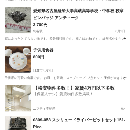
愛知
名古屋市
山王駅
洗濯用品
愛知県名古屋経済大学高蔵高等学校・中学校 校章
ピンバッジ アンティーク
3,700円
刈谷駅
8月9日
家にあったとても古い物です。多分昭和頃です。 重さは約3gです。 経年劣化やキズス
愛知
刈谷市
刈谷駅
その他
子供用食器
800円
日進市
8月9日
子供用の可愛い食器です。 お皿、お茶碗、スープコップ 3点セット 子供が大きくな
愛知
日進市
食器
【格安物件多数！】家賃4万円以下多数
【保証人ナシ】賃貸物件多数掲載！
ニフティ不動産
Ad
0809-058 スクリュードライバービットセット151-
Piec