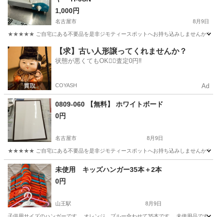
1,000円
名古屋市
8月9日
★★★★★ ご自宅にある不要品を是非ジモティースポットへお持ち込みしませんか？ 家
愛知
名古屋市
調理器具
ファイヤー
【求】古い人形譲ってくれませんか？
状態が悪くてもOK🙆‍♀️査定0円‼️
COYASH
Ad
0809-060 【無料】 ホワイトボード
0円
名古屋市
8月9日
★★★★★ ご自宅にある不要品を是非ジモティースポットへお持ち込みしませんか？ 家
愛知
名古屋市
生活雑貨
現地
未使用 キッズハンガー35本＋2本
0円
山王駅
8月9日
子供用サイズのハンガーです。 オレンジ、ブルー合わせて35本です。 未使用品です。