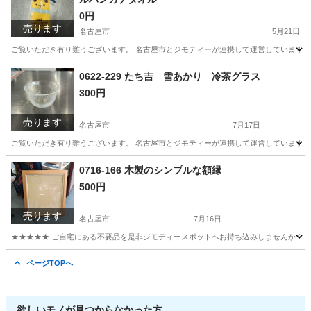
0円
売ります
名古屋市
5月21日
ご覧いただき有り難うございます。 名古屋市とジモティーが連携して運営しています。 
愛知
名古屋市
服/ファッション
0622-229 たち吉 雪あかり 冷茶グラス
300円
売ります
名古屋市
7月17日
ご覧いただき有り難うございます。 名古屋市とジモティーが連携して運営しています。 
愛知
名古屋市
食器
リユース
0716-166 木製のシンプルな額縁
500円
売ります
名古屋市
7月16日
★★★★★ ご自宅にある不要品を是非ジモティースポットへお持ち込みしませんか？ 家
愛知
名古屋市
インテリア雑貨/小物
額縁
ページTOPへ
欲しいモノが見つからなかった方