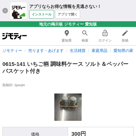
アプリならお得な情報を見逃さない！
インストール
アプリで開く
地元の掲示板 ジモティー 愛知版
愛知県
検索
ログイン
投稿
ジモティー
売ります・あげます
生活雑貨
家庭用品
愛知県の家
0615-141 いちご柄 調味料ケース ソルト＆ペッパー
バスケット付き
投稿ID: 1puvjm
300円
価格