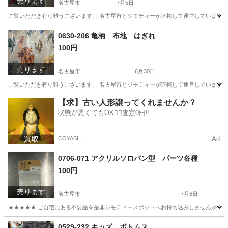
売ります
名古屋市
7月5日
ご覧いただき有り難うございます。 名古屋市とジモティーが連携して運営しています。 
愛知
名古屋市
小物
リユース
0630-206 亀柄 布地 はぎれ
100円
売ります
名古屋市
6月30日
ご覧いただき有り難うございます。 名古屋市とジモティーが連携して運営しています。 
愛知
名古屋市
ファブリック、カバー
リユース
【求】古い人形譲ってくれませんか？
状態が悪くてもOK🙆‍♀️査定0円‼️
COYASH
Ad
0706-071 アクリルソロバン型 パーツ各種
100円
売ります
名古屋市
7月6日
★★★★★ ご自宅にある不要品を是非ジモティースポットへお持ち込みしませんか？ 家
愛知
名古屋市
おもちゃ
アクリル
0529-232 キッズ ボトムス