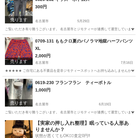
300円
売ります
名古屋市
5月29日
ご覧いただき有り難うございます。 名古屋市とジモティーが連携して運営しています。 
愛知
名古屋市
スポーツウェア
リユース
0709-131 ももクロ夏のパノラマ地獄ハーフパンツ
XL
2,000円
売ります
名古屋市
7月16日
★★★★★ ご自宅にある不要品を是非ジモティースポットへお持ち込みしませんか？ 家
愛知
名古屋市
パンツ
ももクロ
0619-230 フランフラン ティーボトル
1,000円
売ります
名古屋市
6月19日
ご覧いただき有り難うございます。 名古屋市とジモティーが連携して運営しています。 
愛知
名古屋市
食器
リユース
【実家の押し入れ整理】眠っている人形あ
りませんか？
状態が悪くてもOK🙆‍♀️査定0円‼️