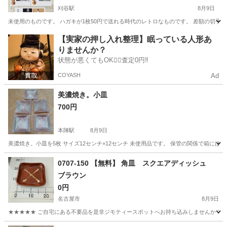
刈谷駅
8月9日
未使用のものです。 ハガキが1枚50円で送れる時代のレトロなものです。 差額の切手
愛知
刈谷市
刈谷駅
その他
【実家の押し入れ整理】眠っている人形あ
りませんか？
状態が悪くてもOK🙆‍♀️査定0円‼️
COYASH
Ad
美濃焼き。小皿
700円
本陣駅
8月9日
美濃焼き。小皿を5枚 サイズ12センチ×12センチ 未使用品です。 保管の関係で箱にほ
愛知
名古屋市
本陣駅
家庭用品
小皿
0707-150 【無料】 角皿 スクエアディッシュ
ブラウン
0円
名古屋市
8月9日
★★★★★ ご自宅にある不要品を是非ジモティースポットへお持ち込みしませんか？ 家