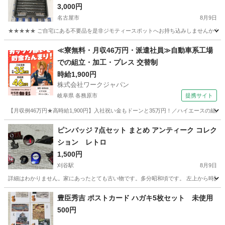
3,000円
名古屋市
8月9日
★★★★★ ご自宅にある不要品を是非ジモティースポットへお持ち込みしませんか？ 家
愛知
名古屋市
その他
ビット
≪寮無料・月収46万円・派遣社員≫自動車系工場
での組立・加工・プレス 交替制
時給1,900円
株式会社ワークジャパン
岐阜県 各務原市
提携サイト
【月収例46万円★高時給1,900円】入社祝い金もドーンと35万円！／ハイエースの組
岐阜
各務原市
その他
ピンバッジ 7点セット まとめ アンティーク コレク
ション レトロ
1,500円
刈谷駅
8月9日
詳細はわかりません。家にあったとても古い物です。多分昭和頃です。 左上から時計回りに約4g
愛知
刈谷市
刈谷駅
その他
豊臣秀吉 ポストカード ハガキ5枚セット 未使用
500円