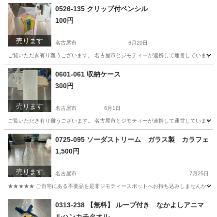
愛知
名古屋市
スポーツ
リユース
0526-135 クリップ付ペンシル
100円
売ります
名古屋市
6月20日
ご覧いただき有り難うございます。 名古屋市とジモティーが連携して運営しています。 
愛知
名古屋市
その他
リユース
0601-061 収納ケース
300円
売ります
名古屋市
6月1日
ご覧いただき有り難うございます。 名古屋市とジモティーが連携して運営しています。 
愛知
名古屋市
収納家具
リユース
0725-095 ソーダストリーム ガラス製 カラフェ
1,500円
売ります
名古屋市
7月25日
★★★★★ ご自宅にある不要品を是非ジモティースポットへお持ち込みしませんか？ 家
愛知
名古屋市
食器
ソーダストリーム
0313-238 【無料】 ループ付き なかよしアニマ
ルハンカチタオル