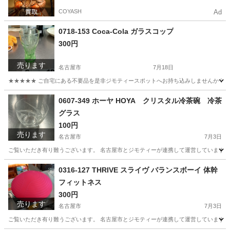
COYASH
Ad
0718-153 Coca-Cola ガラスコップ
300円
売ります
名古屋市
7月18日
★★★★★ ご自宅にある不要品を是非ジモティースポットへお持ち込みしませんか？ 家
愛知
名古屋市
食器
現地
0607-349 ホーヤ HOYA クリスタル冷茶碗 冷茶
グラス
100円
売ります
名古屋市
7月3日
ご覧いただき有り難うございます。 名古屋市とジモティーが連携して運営しています。 
愛知
名古屋市
食器
リユース
0316-127 THRIVE スライヴ バランスボーイ 体幹
フィットネス
300円
売ります
名古屋市
7月3日
ご覧いただき有り難うございます。 名古屋市とジモティーが連携して運営しています。 