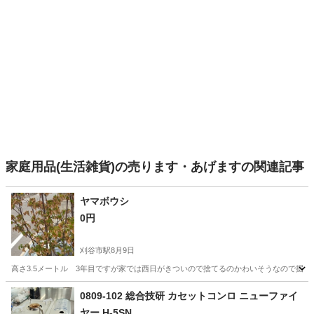
家庭用品(生活雑貨)の売ります・あげますの関連記事
ヤマボウシ
0円
刈谷市駅
8月9日
高さ3.5メートル 3年目ですが家では西日がきついので捨てるのかわいそうなので掘
愛知
刈谷市
刈谷市駅
生活雑貨
ヤマボウシ
0809-102 総合技研 カセットコンロ ニューファイ
ヤー H-5SN