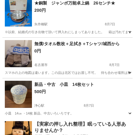
愛知
名古屋市
塩釜口駅
家庭用品
石鹸
★銅製 ジャンボ万能卓上鍋 26センチ★
200円
矢作橋駅
8月7日
※以前、結婚式の引き出物で頂いて押入れにしまってありました。 箱は汚れてますが
愛知
岡崎市
矢作橋駅
調理器具
押入れ
無償/タオル数枚＋足拭き＋Tシャツ/城西から
0円
名古屋市
8月7日
スマホの上の地図は違います。この品は北区ではお渡し不可。 待ち合わせ場所は東海マ
愛知
名古屋市
家庭用品
タオル
新品・中古 小皿 14枚セット
500円
浄心駅
8月7日
小皿 14㎝ ・14枚 新品、中古いろいろです。
愛知
名古屋市
浄心駅
食器
小皿
【実家の押し入れ整理】眠っている人形あ
りませんか？