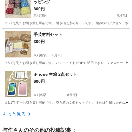
ッピング
800円
東刈谷駅
8月7日
⚠︎8/17(月)〜お引き渡し可能です。 引き揃え糸のセットです。 編み物のアクセントやその他
愛知
知立市
東刈谷駅
その他
水色
手芸材料セット
300円
東刈谷駅
8月7日
⚠︎8/17(月)〜お引き渡し可能です。 ハンドメイドやDIYに活用できる、ファスナ
愛知
知立市
東刈谷駅
その他
iPhone 空箱 2点セット
600円
東刈谷駅
8月7日
⚠︎8/17(月)〜お引き渡し可能です。 空き箱の２個セットです。 本体は付属しません。
愛知
知立市
東刈谷駅
その他
もっと見る
与作
さんのその他の投稿記事：