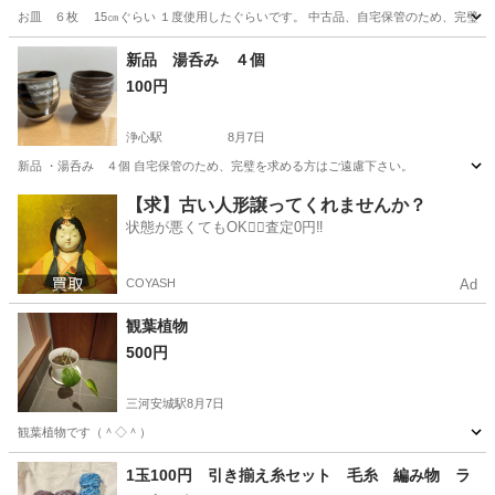
お皿 ６枚 15㎝ぐらい １度使用したぐらいです。 中古品、自宅保管のため、完璧
愛知
名古屋市
食器
セット
新品 湯呑み ４個
100円
浄心駅
8月7日
新品 ・湯呑み ４個 自宅保管のため、完璧を求める方はご遠慮下さい。
愛知
名古屋市
浄心駅
生活雑貨
湯呑み
【求】古い人形譲ってくれませんか？
状態が悪くてもOK🙆‍♀️査定0円‼️
COYASH
Ad
観葉植物
500円
三河安城駅
8月7日
観葉植物です（＾◇＾）
愛知
刈谷市
三河安城駅
家庭用品
1玉100円 引き揃え糸セット 毛糸 編み物 ラ