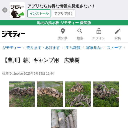
アプリならお得な情報を見逃さない！
インストール
アプリで開く
地元の掲示板 ジモティー 愛知版
愛知県
検索
ログイン
投稿
ジモティー
売ります・あげます
生活雑貨
家庭用品
ストーブ
【豊川】薪、キャンプ用 広葉樹
投稿ID: 1ptkbu
2026年6月13日 11:44