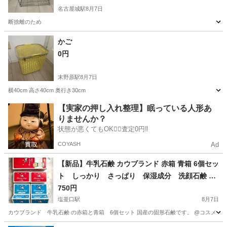
名古屋城駅
8月7日
断捨離のため
愛知
名古屋市
名古屋城駅
その他
かご
0円
末野原駅
8月7日
横40cm 高さ40cm 奥行き30cm
愛知
豊田市
末野原駅
生活雑貨
【実家の押し入れ整理】眠っている人形あ
りませんか？
状態が悪くてもOK🙆‍♀️査定0円‼️
COYASH
Ad
【新品】牛乳石鹸 カウブランド 赤箱 青箱 6個セッ
ト しっかり さっぱり 保湿成分 洗顔石鹸 ボ
ディソープ 肌に優しい
750円
塩釜口駅
8月7日
カウブランド 牛乳石鹸 の赤箱と青箱 6個セット 国産の固形石鹸です。 @コスメ 口コ