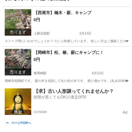
【西尾市】楠木・薪、キャンプ
0円
売ります
上横須賀駅
6月13日
ストーブ用にいかがでしょうか？ だいぶ乾燥しています。 欲しい方はご連絡ください
愛知
西尾市
上横須賀駅
家庭用品
【岡崎市】松、椿、薪にキャンプに！
0円
売ります
東岡崎駅
6月12日
岡崎市稲熊町です。 庭の木を伐採して出た松の木です。 残り僅かです。(丸太20本程
愛知
岡崎市
東岡崎駅
その他
【求】古い人形譲ってくれませんか？
状態が悪くてもOK🙆‍♀️査定0円‼️
COYASH
Ad
ページTOPへ