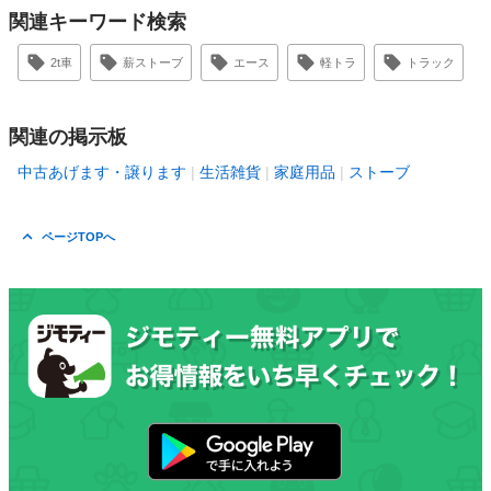
関連キーワード検索
2t車
薪ストーブ
エース
軽トラ
トラック
関連の掲示板
中古あげます・譲ります
生活雑貨
家庭用品
ストーブ
ページTOPへ