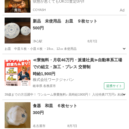
状態が悪くてもOK🙆‍♀️査定0円‼️
COYASH
Ad
新品 未使用品 お皿 ９枚セット
500円
浄心駅
8月7日
お皿 中皿５枚・小皿４枚 ・19㎝、12㎝ 未使用品
愛知
名古屋市
浄心駅
食器
小皿
≪寮無料・月収46万円・派遣社員≫自動車系工場
での組立・加工・プレス 交替制
時給1,900円
株式会社ワークジャパン
岐阜県 各務原市
提携サイト
39歳までの方活躍中！ ワンルーム寮費無料♪ 高時給1900円！ 入社特典77万円♪ 未
岐阜
各務原市
その他
食器 和皿 ６枚セット
300円
名古屋市
8月7日