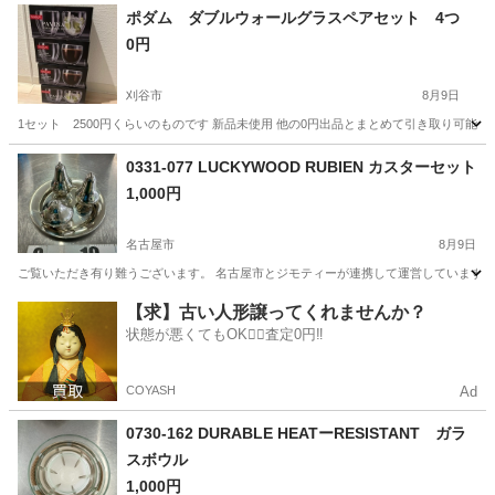
岐阜
各務原市
その他
ポダム ダブルウォールグラスペアセット 4つ
0円
刈谷市
8月9日
1セット 2500円くらいのものです 新品未使用 他の0円出品とまとめて引き取り可能
愛知
刈谷市
食器
新品
0331-077 LUCKYWOOD RUBIEN カスターセット
1,000円
名古屋市
8月9日
ご覧いただき有り難うございます。 名古屋市とジモティーが連携して運営しています。 
愛知
名古屋市
生活雑貨
LUCKYWOOD
【求】古い人形譲ってくれませんか？
状態が悪くてもOK🙆‍♀️査定0円‼️
COYASH
Ad
0730-162 DURABLE HEATーRESISTANT ガラ
スボウル
1,000円