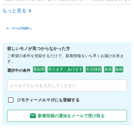
愛知
名古屋市
食器
リユース
もっと見る
ページTOPへ
欲しいモノが見つからなかった方
ご希望の条件を登録するだけで、新着情報をいち早くお届け出来ま
す。
愛知県
売ります・あげます
生活雑貨
食器
飯碗
選択中の条件
ジモティーメルマガにも登録する
新着投稿の通知をメールで受け取る