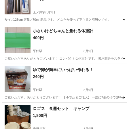
玉ノ井駅
8月9日
サイズ:25cm 容量:470mI 新品です。 どなたか使って下さると有難いです。
愛知
一宮市
玉ノ井駅
食器
小さいけどちゃんと量れる体重計
400円
平針駅
8月9日
ご覧いただきありがとうございます！ コンパクトな体重計です。 表示部分をスライドして収納
愛知
名古屋市
平針駅
その他
ゆで卵が簡単にいっぱい作れる！
240円
平針駅
8月9日
ご覧いただき、ありがとうございます！ 【ゆでたまご職人】 一度に7個のゆで卵を少量の
愛知
名古屋市
平針駅
家庭用品
ロゴス 食器セット キャンプ
1,800円
春日井市
8月9日