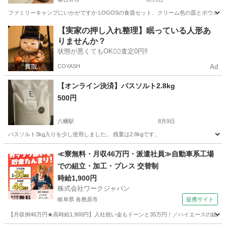
ファミリーキャンプにいかがですか LOGOSの食器セット、クリーム色の皿とボウル、収納袋付き。
愛知
春日井市
食器
食器セット
【実家の押し入れ整理】眠っている人形あ
りませんか？
状態が悪くてもOK🙆‍♀️査定0円‼️
COYASH
Ad
【オンライン決済】バスソルト2.8kg
500円
八幡駅
8月9日
バスソルト3kg入りを少し使用しました。 残量は2.8kgです。
愛知
豊川市
八幡駅
家庭用品
≪寮無料・月収46万円・派遣社員≫自動車系工場
での組立・加工・プレス 交替制
時給1,900円
株式会社ワークジャパン
岐阜県 各務原市
提携サイト
【月収例46万円★高時給1,900円】入社祝い金もドーンと35万円！／ハイエースの組