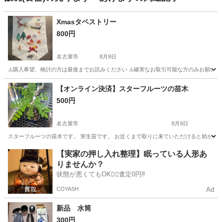
Xmasタペストリー
800円
名古屋市
8月9日
⚠️購入希望、検討の方は最後までお読みください ⚠️確実なお取引可能な方のみお願いしま
愛知
名古屋市
年中行事用品
クリスマスツリー
【オンライン決済】スターフルーツの苗木
500円
名古屋市
8月9日
スターフルーツの苗木です。 実生苗です。 お近くまで取りに来ていただけると助かり
愛知
名古屋市
家庭用品
苗木
【実家の押し入れ整理】眠っている人形あ
りませんか？
状態が悪くてもOK🙆‍♀️査定0円‼️
COYASH
Ad
新品 水筒
300円