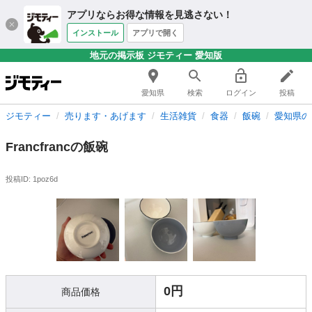
アプリならお得な情報を見逃さない！
インストール
アプリで開く
地元の掲示板 ジモティー 愛知版
愛知県
検索
ログイン
投稿
ジモティー
売ります・あげます
生活雑貨
食器
飯碗
愛知県の
Francfrancの飯碗
投稿ID: 1poz6d
0円
商品価格