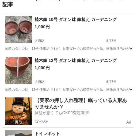
記事
植木鉢 10号 ダオン鉢 鉢植え ガーデニング
1,000円
大府駅
8月7日
国産のダオン鉢 13号 使用品ですが、長期屋外での保管だった為、画像通り汚れがあ
愛知
大府市
大府駅
その他
10号
植木鉢 12号 ダオン鉢 鉢植え ガーデニング
1,000円
大府駅
8月7日
国産のダオン鉢 12号 使用品ですが、長期屋外での保管だった為、画像通り汚れがあ
愛知
大府市
大府駅
その他
鉢植え
【実家の押し入れ整理】眠っている人形あ
りませんか？
状態が悪くてもOK🙆‍♀️査定0円‼️
COYASH
Ad
トイレポット