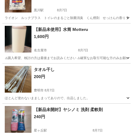
黒川駅
8月7日
ライオン ルックプラス トイレのまるごと除菌消臭 くん煙剤 せっけんの香り 貰い
愛知
名古屋市
黒川駅
掃除用具
トイレ
【新品未使用】水筒 Motteru
1,600円
名古屋市
8月7日
⚠️購入希望、検討の方は最後までお読みください ⚠️確実なお取引可能な方のみお願いしま
愛知
名古屋市
家庭用品
水筒
タオル干し
200円
豊明市
8月7日
ほとんど使わないまましまってありので、出品しました。
愛知
豊明市
洗濯用品
タオル
【新品未開封】ヤシノミ 洗剤 柔軟剤
240円
星ヶ丘駅
8月7日