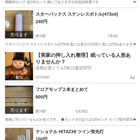
横幅85センチ 縦140センチ 織シワありますが比較的綺麗です。
愛知
豊川市
豊川駅
インテリア雑貨/小物
スターバックス ステンレスボトル(473ml)
240円
売ります
豊川駅
7月3日
スターバックス ステンレスボトル(473ml) 蓋には多少の日焼け 底には凹みあります。
愛知
豊川市
豊川駅
食器
【実家の押し入れ整理】眠っている人形あ
りませんか？
状態が悪くてもOK🙆‍♀️査定0円‼️
COYASH
Ad
フロアモップ２本まとめて
600円
売ります
豊川駅
5月30日
画像に写っているものが全てです。 ⚫️ガンメタのほうは120センチ モップ取付部分の幅(およ
愛知
豊川市
豊川駅
掃除用具
モップ
ナショナル HITACHI ツイン蛍光灯
100円