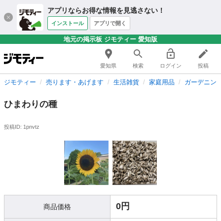
アプリならお得な情報を見逃さない！
インストール
アプリで開く
地元の掲示板 ジモティー 愛知版
愛知県
検索
ログイン
投稿
ジモティー
売ります・あげます
生活雑貨
家庭用品
ガーデニン
ひまわりの種
投稿ID: 1pnvtz
0円
商品価格