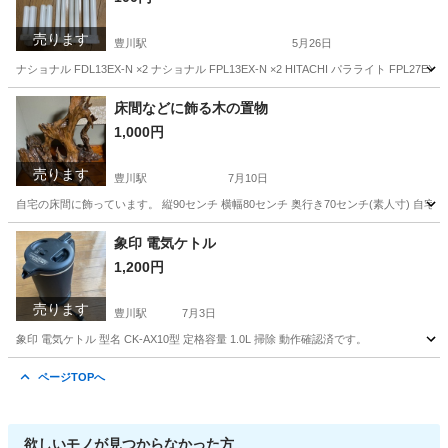
売ります
豊川駅
5月26日
ナショナル FDL13EX-N ×2 ナショナル FPL13EX-N ×2 HITACHI パラライト FPL27E
愛知
豊川市
豊川駅
生活家電
ナショナル
床間などに飾る木の置物
1,000円
売ります
豊川駅
7月10日
自宅の床間に飾っています。 縦90センチ 横幅80センチ 奥行き70センチ(素人寸) 自
愛知
豊川市
豊川駅
その他
置物
象印 電気ケトル
1,200円
売ります
豊川駅
7月3日
象印 電気ケトル 型名 CK-AX10型 定格容量 1.0L 掃除 動作確認済です。
愛知
豊川市
豊川駅
キッチン家電
ページTOPへ
欲しいモノが見つからなかった方