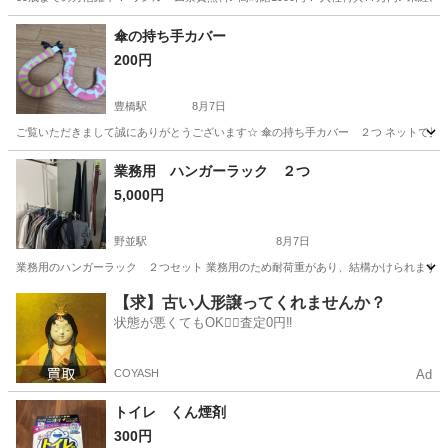
岐阜
各務原市
その他
傘の持ち手カバー
200円
豊橋駅
8月7日
ご覧いただきまして誠にありがとうございます☆ 傘の持ち手カバー ２つ ネットで見ていただ
愛知
豊橋市
豊橋駅
その他
業務用 ハンガーラック ２つ
5,000円
野並駅
8月7日
業務用のハンガーラック ２つセット 業務用のため耐荷重があり、結構かけられます。 
愛知
名古屋市
野並駅
洗濯用品
【求】古い人形譲ってくれませんか？
状態が悪くてもOK🙆‍♀️査定0円‼️
COYASH
Ad
トイレ くん煙剤
300円