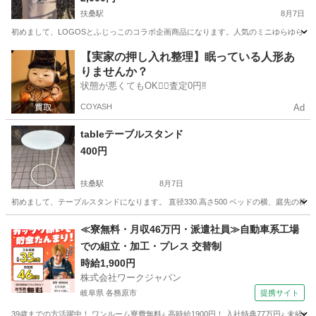
扶桑駅
8月7日
初めまして、LOGOSとふじっこのコラボ企画商品になります。人気のミニゆらゆらチェ
愛知
丹羽郡
扶桑駅
家庭用品
LOGOS
【実家の押し入れ整理】眠っている人形あ
りませんか？
状態が悪くてもOK🙆‍♀️査定0円‼️
COYASH
Ad
tableテーブルスタンド
400円
扶桑駅
8月7日
初めまして、テーブルスタンドになります。 直径330.高さ500 ベッドの横、庭先の椅
愛知
丹羽郡
扶桑駅
家庭用品
≪寮無料・月収46万円・派遣社員≫自動車系工場
での組立・加工・プレス 交替制
時給1,900円
株式会社ワークジャパン
岐阜県 各務原市
提携サイト
39歳までの方活躍中！ ワンルーム寮費無料♪ 高時給1900円！ 入社特典77万円♪ 未