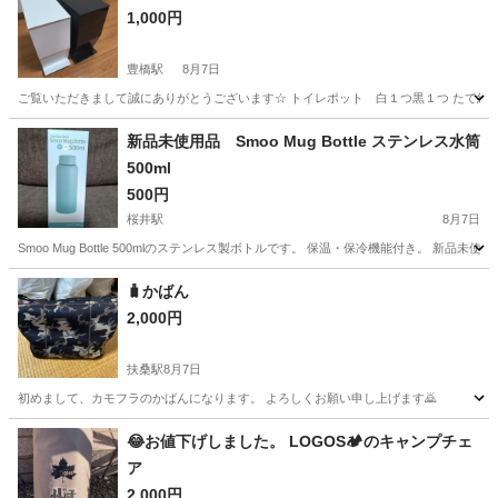
1,000円
豊橋駅
8月7日
ご覧いただきまして誠にありがとうございます☆ トイレポット 白１つ黒１つ たて約１９㌢
愛知
豊橋市
豊橋駅
家庭用品
新品未使用品 Smoo Mug Bottle ステンレス水筒
500ml
500円
桜井駅
8月7日
Smoo Mug Bottle 500mlのステンレス製ボトルです。 保温・保冷機能付き。 
愛知
安城市
桜井駅
家庭用品
🧳かばん
2,000円
扶桑駅
8月7日
初めまして、カモフラのかばんになります。 よろしくお願い申し上げます🙇
愛知
丹羽郡
扶桑駅
家庭用品
😂お値下げしました。 LOGOS🏕️のキャンプチェ
ア
2,000円