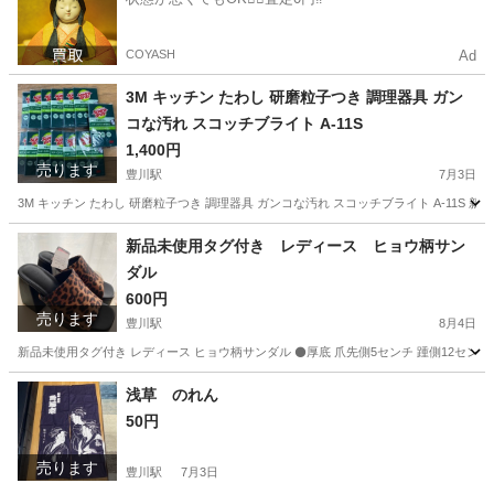
COYASH
Ad
3M キッチン たわし 研磨粒子つき 調理器具 ガン
コな汚れ スコッチブライト A-11S
1,400円
売ります
豊川駅
7月3日
3M キッチン たわし 研磨粒子つき 調理器具 ガンコな汚れ スコッチブライト A-11S 新
愛知
豊川市
豊川駅
掃除用具
汚れ
新品未使用タグ付き レディース ヒョウ柄サン
ダル
600円
売ります
豊川駅
8月4日
新品未使用タグ付き レディース ヒョウ柄サンダル ⚫️厚底 爪先側5センチ 踵側12センチ
愛知
豊川市
豊川駅
靴
新品
浅草 のれん
50円
売ります
豊川駅
7月3日