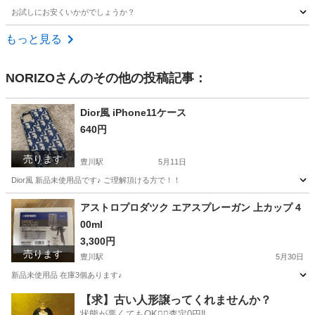
お試しにお安くいかがでしょうか？
愛知
名古屋市
星ヶ丘駅
洗濯用品
もっと見る
NORIZO
さんのその他の投稿記事：
Dior風 iPhone11ケース
640円
売ります
豊川駅
5月11日
Dior風 新品未使用品です♪ ご理解頂ける方で！！
愛知
豊川市
豊川駅
携帯アクセサリー
iPhone11
アストロプロダツク エアスプレーガン 上カップ 4
00ml
3,300円
売ります
豊川駅
5月30日
新品未使用品 在庫3個あります♪
愛知
豊川市
豊川駅
その他
新品
【求】古い人形譲ってくれませんか？
状態が悪くてもOK🙆‍♀️査定0円‼️