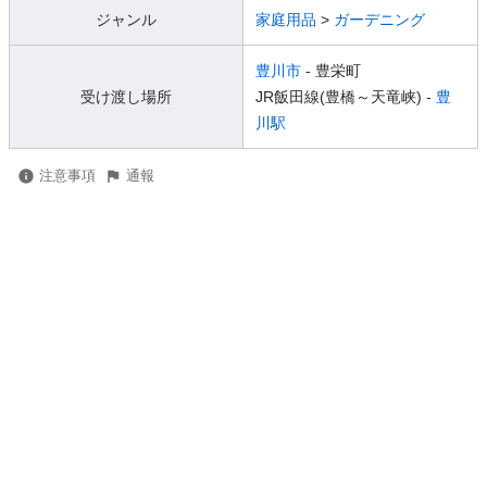
ジャンル
家庭用品
>
ガーデニング
豊川市
- 豊栄町
受け渡し場所
JR飯田線(豊橋～天竜峡) -
豊
川駅
注意事項
通報