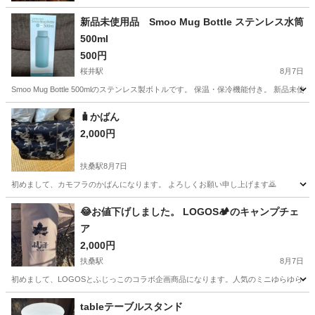
新品未使用品 Smoo Mug Bottle ステンレス水筒
500ml
500円
桜井駅
8月7日
Smoo Mug Bottle 500mlのステンレス製ボトルです。 保温・保冷機能付き。 
愛知
安城市
桜井駅
家庭用品
🧳かばん
2,000円
扶桑駅
8月7日
初めまして、カモフラのかばんになります。 よろしくお願い申し上げます🙇
愛知
丹羽郡
扶桑駅
家庭用品
😂お値下げしました。 LOGOS🏕️のキャンプチェ
ア
2,000円
扶桑駅
8月7日
初めまして、LOGOSとふじっこのコラボ企画商品になります。人気のミニゆらゆらチェ
愛知
丹羽郡
扶桑駅
家庭用品
LOGOS
tableテーブルスタンド