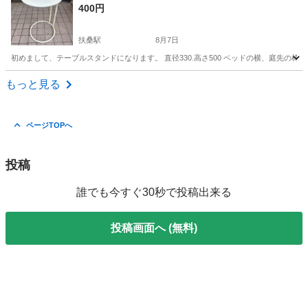
400円
扶桑駅
8月7日
初めまして、テーブルスタンドになります。 直径330.高さ500 ベッドの横、庭先の椅
愛知
丹羽郡
扶桑駅
家庭用品
もっと見る
ページTOPへ
投稿
誰でも今すぐ30秒で投稿出来る
投稿画面へ (無料)