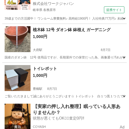
株式会社ワークジャパン
岐阜県 各務原市
提携サイト
39歳までの方活躍中！ ワンルーム寮費無料♪ 高時給1900円！ 入社特典77万円♪ 未
岐阜
各務原市
その他
植木鉢 12号 ダオン鉢 鉢植え ガーデニング
1,000円
大府駅
8月7日
国産のダオン鉢 12号 使用品ですが、長期屋外での保管だった為、画像通り汚れがあ
愛知
大府市
大府駅
その他
鉢植え
トイレポット
1,000円
豊橋駅
8月7日
ご覧いただきまして誠にありがとうございます☆ トイレポット 白１つ黒１つ たて約１９㌢
愛知
豊橋市
豊橋駅
家庭用品
【実家の押し入れ整理】眠っている人形あ
りませんか？
状態が悪くてもOK🙆‍♀️査定0円‼️
COYASH
Ad