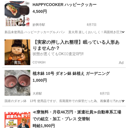
愛知
一宮市
尾張一宮駅
芳香剤、消臭剤
HAPPYCOOKER ハッピークッカー
4,500円
妙興寺駅
8月7日
新品未使用品 ハッピークッカーグルメパン 直火用 楽しくおいしく！両面焼き圧力フライパ
愛知
一宮市
妙興寺駅
調理器具
フライパン
【実家の押し入れ整理】眠っている人形あ
りませんか？
状態が悪くてもOK🙆‍♀️査定0円‼️
COYASH
Ad
植木鉢 10号 ダオン鉢 鉢植え ガーデニング
1,000円
大府駅
8月7日
国産のダオン鉢 13号 使用品ですが、長期屋外での保管だった為、画像通り汚れがあ
愛知
大府市
大府駅
その他
10号
≪寮無料・月収46万円・派遣社員≫自動車系工場
での組立・加工・プレス 交替制
時給1,900円