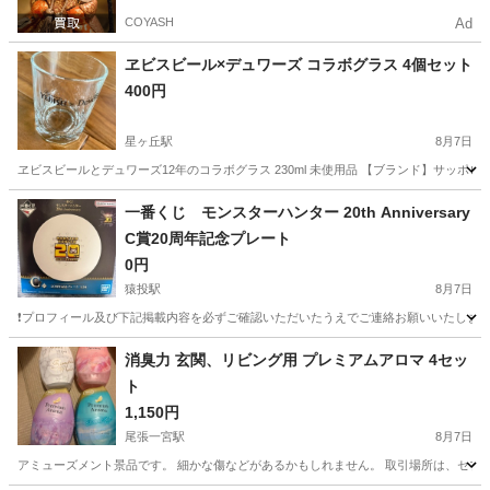
COYASH
Ad
ヱビスビール×デュワーズ コラボグラス 4個セット
400円
星ヶ丘駅
8月7日
ヱビスビールとデュワーズ12年のコラボグラス 230ml 未使用品 【ブランド】サッポ
愛知
名古屋市
星ヶ丘駅
食器
サッポロビール
一番くじ モンスターハンター 20th Anniversary
C賞20周年記念プレート
0円
猿投駅
8月7日
❗️プロフィール及び下記掲載内容を必ずご確認いただいたうえでご連絡お願いいたします❗
愛知
豊田市
猿投駅
食器
20t
消臭力 玄関、リビング用 プレミアムアロマ 4セッ
ト
1,150円
尾張一宮駅
8月7日
アミューズメント景品です。 細かな傷などがあるかもしれません。 取引場所は、セブ