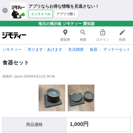
アプリならお得な情報を見逃さない！
インストール
アプリで開く
地元の掲示板 ジモティー 愛知版
愛知県
検索
ログイン
投稿
ジモティー
売ります・あげます
生活雑貨
食器
ディナーセット
食器セット
投稿ID: 1pnvit
2026年6月11日 04:38
1,000円
商品価格