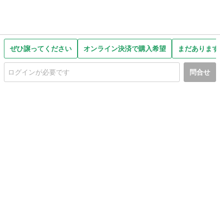
ぜひ譲ってください
オンライン決済で購入希望
まだあります
問合せ
初めての方へ
利用規約
プライバシーポリシー
プライバシー・ステートメント
健全化に資する運用方針
お問い合わせ
運営会社
サイトマップ
ご利用ガイド
フリーワードで探す
PC版で表示
都道府県選択