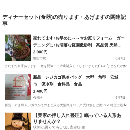
ディナーセット(食器)の売ります・あげますの関連記
事
売れてます♪お早めに～～☆お庭リフォーム ガー
デニングに♪お洒落な庭園敷砂利 高品質 天然石
グラベル ブラウン系 大容量約20kg在庫沢山あ
2,000円
り！
豊田市駅
8月7日
まだまだ在庫あります！ 色を間違って沢山購入してしまいました(´TωT`) どなたか使っ
愛知
豊田市
豊田市駅
家庭用品
グラベル
新品 レジカゴ保冷バッグ 大型 角型 安城
市 保冷剤 食料品 食品
1,400円
桜井駅
8月7日
新品 未使用 レジカゴがそのまま入る大型保冷バッグ 受け渡しは夜19-20時位に最寄
愛知
安城市
桜井駅
その他
レジ
【実家の押し入れ整理】眠っている人形あ
りませんか？
状態が悪くてもOK🙆‍♀️査定0円‼️