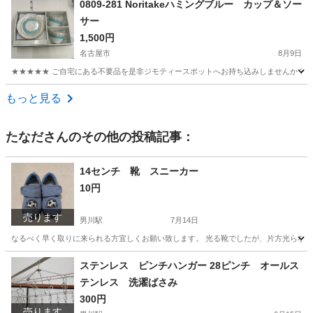
0809-281 Noritakeハミングブルー カップ＆ソー
サー
1,500円
名古屋市
8月9日
★★★★★ ご自宅にある不要品を是非ジモティースポットへお持ち込みしませんか？ 家
愛知
名古屋市
食器
現地
もっと見る
たなだ
さんのその他の投稿記事：
14センチ 靴 スニーカー
10円
売ります
男川駅
7月14日
なるべく早く取りに来られる方宜しくお願い致します。 光る靴でしたが、片方光らなく
愛知
岡崎市
男川駅
ベビー用品
ステンレス ピンチハンガー 28ピンチ オールス
テンレス 洗濯ばさみ
300円
売ります