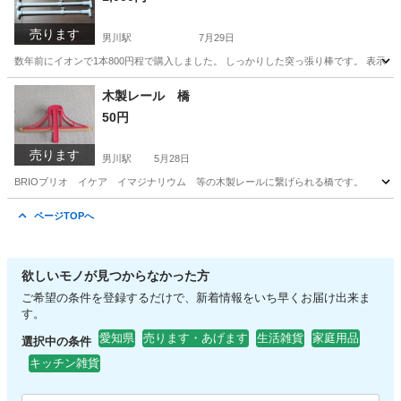
売ります
男川駅
7月29日
数年前にイオンで1本800円程で購入しました。 しっかりした突っ張り棒です。 表示
愛知
岡崎市
男川駅
その他
木製レール 橋
50円
売ります
男川駅
5月28日
BRIOブリオ イケア イマジナリウム 等の木製レールに繋げられる橋です。
愛知
岡崎市
男川駅
おもちゃ
線路
ページTOPへ
欲しいモノが見つからなかった方
ご希望の条件を登録するだけで、新着情報をいち早くお届け出来ま
す。
愛知県
売ります・あげます
生活雑貨
家庭用品
選択中の条件
キッチン雑貨