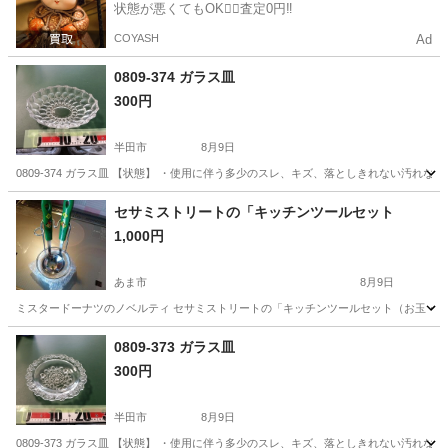
状態が悪くてもOK🙆‍♀️査定0円‼️
COYASH
Ad
0809-374 ガラス皿
300円
半田市
8月9日
0809-374 ガラス皿 【状態】 ・使用に伴う多少のスレ、キズ、落としきれない汚れ
愛知
半田市
食器
現地
セサミストリートの「キッチンツールセット
1,000円
あま市
8月9日
ミスタードーナツのノベルティ セサミストリートの「キッチンツールセット（お玉・穴あ
愛知
あま市
ノベルティグッズ
0809-373 ガラス皿
300円
半田市
8月9日
0809-373 ガラス皿 【状態】 ・使用に伴う多少のスレ、キズ、落としきれない汚れ