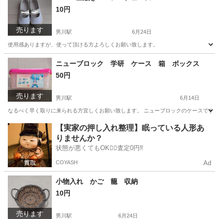
10円
売ります
男川駅
6月24日
使用感ありますが、使って頂ける方よろしくお願い致します。
愛知
岡崎市
男川駅
キッズ用品
バレー
ニューブロック 学研 ケース 箱 ボックス
50円
売ります
男川駅
6月14日
なるべく早く取りに来られる方宜しくお願い致します。 ニューブロックのケースです。
愛知
岡崎市
男川駅
おもちゃ
【実家の押し入れ整理】眠っている人形あ
りませんか？
状態が悪くてもOK🙆‍♀️査定0円‼️
COYASH
Ad
小物入れ かご 籠 収納
10円
売ります
男川駅
6月24日