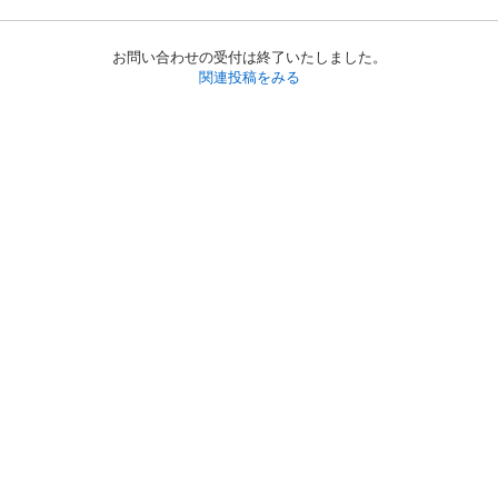
お問い合わせの受付は終了いたしました。
関連投稿をみる
初めての方へ
利用規約
プライバシーポリシー
プライバシー・ステートメント
健全化に資する運用方針
お問い合わせ
運営会社
サイトマップ
ご利用ガイド
フリーワードで探す
PC版で表示
都道府県選択
特定商取引法の表示
利用者情報の外部送信について
© 2011-
2026
Jmty, Inc.