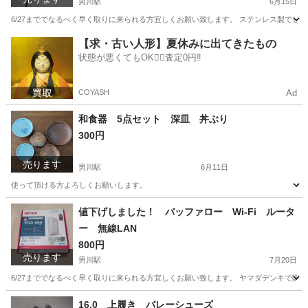
男川駅
6月15日
6/27まででなるべく早く取りに来られる方宜しくお願い致します。 ステンレス製で
愛知
岡崎市
男川駅
洗濯用品
オールステンレス
【求・古い人形】夏休みに出てきたもの
状態が悪くてもOK🙆‍♀️査定0円‼️
COYASH
Ad
和食器 5点セット 深皿 丼ぶり
300円
売ります
男川駅
6月11日
使って頂ける方よろしくお願いします。
愛知
岡崎市
男川駅
食器
値下げしました！ バッファロー Wi-Fi ルータ
ー 無線LAN
800円
売ります
男川駅
7月20日
6/27まででなるべく早く取りに来られる方宜しくお願い致します。 ヤマダデンキで購
愛知
岡崎市
男川駅
周辺機器
16.0 上履き バレーシューズ