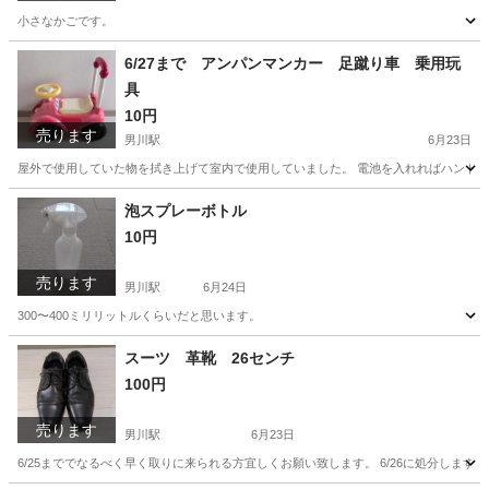
小さなかごです。
愛知
岡崎市
男川駅
生活雑貨
かご
6/27まで アンパンマンカー 足蹴り車 乗用玩
具
10円
売ります
男川駅
6月23日
屋外で使用していた物を拭き上げて室内で使用していました。 電池を入れればハンド
愛知
岡崎市
男川駅
おもちゃ
乗用
泡スプレーボトル
10円
売ります
男川駅
6月24日
300〜400ミリリットルくらいだと思います。
愛知
岡崎市
男川駅
家庭用品
スプレー
スーツ 革靴 26センチ
100円
売ります
男川駅
6月23日
6/25まででなるべく早く取りに来られる方宜しくお願い致します。 6/26に処分します。 傷