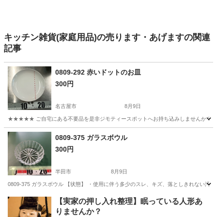
キッチン雑貨(家庭用品)の売ります・あげますの関連
記事
0809-292 赤いドットのお皿
300円
名古屋市
8月9日
★★★★★ ご自宅にある不要品を是非ジモティースポットへお持ち込みしませんか？ 家
愛知
名古屋市
食器
現地
0809-375 ガラスボウル
300円
半田市
8月9日
0809-375 ガラスボウル 【状態】 ・使用に伴う多少のスレ、キズ、落としきれない
愛知
半田市
食器
現地
【実家の押し入れ整理】眠っている人形あ
りませんか？