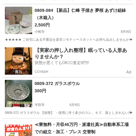
愛知
半田市
食器
現地
0809-084 【新品】仁峰 手描き 夢桜 あずけ組鉢
（木箱入）
2,500円
小牧市
8月9日
★★★★★ ご自宅にある不要品を是非ジモティースポットへお持ち込みしませんか？ 家
愛知
小牧市
食器
現地
【実家の押し入れ整理】眠っている人形あ
りませんか？
状態が悪くてもOK🙆‍♀️査定0円‼️
COYASH
Ad
0809-372 ガラスボウル
300円
半田市
8月9日
0809-372 ガラスボウル 【状態】 ・使用に伴う多少のスレ、キズ、落としきれない
愛知
半田市
食器
現地
≪寮無料・月収46万円・派遣社員≫自動車系工場
での組立・加工・プレス 交替制