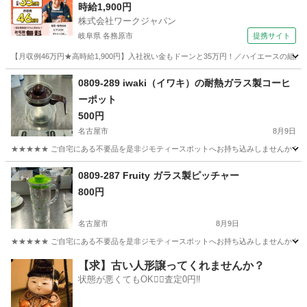
時給1,900円
株式会社ワークジャパン
岐阜県 各務原市
提携サイト
【月収例46万円★高時給1,900円】入社祝い金もドーンと35万円！／ハイエースの組
岐阜
各務原市
その他
0809-289 iwaki（イワキ）の耐熱ガラス製コーヒ
ーポット
500円
名古屋市
8月9日
★★★★★ ご自宅にある不要品を是非ジモティースポットへお持ち込みしませんか？ 家
愛知
名古屋市
食器
iwaki
0809-287 Fruity ガラス製ピッチャー
800円
名古屋市
8月9日
★★★★★ ご自宅にある不要品を是非ジモティースポットへお持ち込みしませんか？ 家
愛知
名古屋市
食器
現地
【求】古い人形譲ってくれませんか？
状態が悪くてもOK🙆‍♀️査定0円‼️