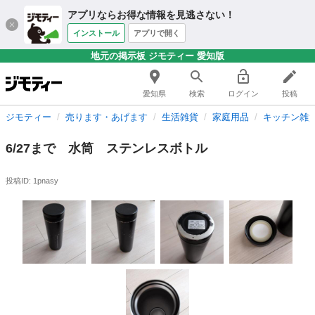
アプリならお得な情報を見逃さない！
インストール
アプリで開く
地元の掲示板 ジモティー 愛知版
愛知県
検索
ログイン
投稿
ジモティー
売ります・あげます
生活雑貨
家庭用品
キッチン雑
6/27まで 水筒 ステンレスボトル
投稿ID: 1pnasy