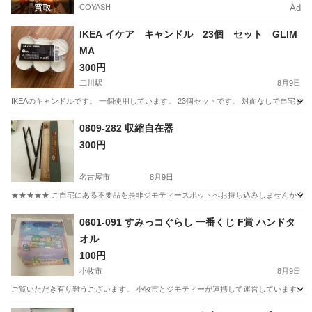
COYASH
Ad
IKEA イケア キャンドル 23個 セット GLIM
MA
300円
二川駅
8月9日
IKEAのキャンドルです。 一個使用しています。 23個セットです。 対面なしで自宅
愛知
豊橋市
二川駅
芳香剤、消臭剤
0809-282 収縮自在器
300円
名古屋市
8月9日
★★★★★ ご自宅にある不要品を是非ジモティースポットへお持ち込みしませんか？ 家
愛知
名古屋市
その他
現地
0601-091 すみっコぐらし 一番くじ F賞 ハンドタ
オル
100円
小牧市
8月9日
ご覧いただき有り難うございます。 小牧市とジモティーが連携して運営しています。 粗
愛知
小牧市
生活雑貨
リユース