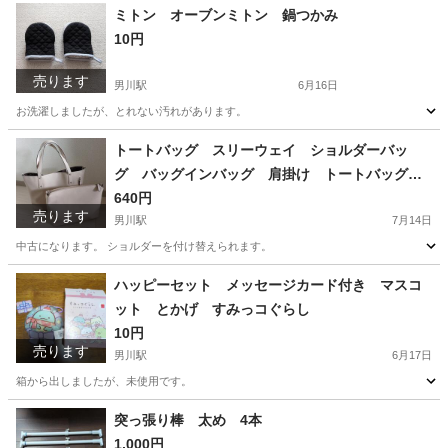
愛知
岡崎市
男川駅
靴
よろしくお願いします
ミトン オーブンミトン 鍋つかみ
10円
売ります
男川駅
6月16日
お洗濯しましたが、とれない汚れがあります。
愛知
岡崎市
男川駅
その他
トートバッグ スリーウェイ ショルダーバッ
グ バッグインバッグ 肩掛け トートバッグ
ピンクベージュ バッグインバッグ
640円
売ります
男川駅
7月14日
中古になります。 ショルダーを付け替えられます。
愛知
岡崎市
男川駅
バッグ
ベージュ
ハッピーセット メッセージカード付き マスコ
ット とかげ すみっコぐらし
10円
売ります
男川駅
6月17日
箱から出しましたが、未使用です。
愛知
岡崎市
男川駅
マタニティ用品
とかげ
突っ張り棒 太め 4本
1,000円