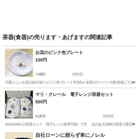
茶器(食器)の売ります・あげますの関連記事
お花のピンク色プレート
100円
小幡駅
8月6日
可愛らしいお花の絵の淡いピンク色プレートΦ195㎜ 近所のスーパーの駐車場にてお渡
愛知
名古屋市
小幡駅
食器
ピンク色
マリ・クレール 電子レンジ容器セット
500円
知多郡
8月6日
marieclaire の容器セット（電子レンジ使用可能）です 品のある花柄の容器で新品未
愛知
知多郡
家庭用品
自社ローンに頼らず車にノレル