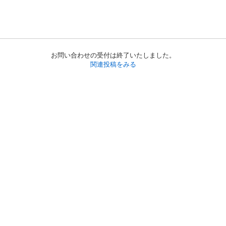
お問い合わせの受付は終了いたしました。
関連投稿をみる
初めての方へ
利用規約
プライバシーポリシー
プライバシー・ステートメント
健全化に資する運用方針
お問い合わせ
運営会社
サイトマップ
ご利用ガイド
フリーワードで探す
PC版で表示
都道府県選択
特定商取引法の表示
利用者情報の外部送信について