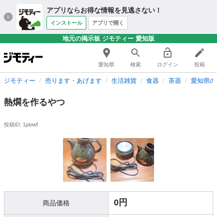
アプリならお得な情報を見逃さない！
インストール
アプリで開く
地元の掲示板 ジモティー 愛知版
愛知県
検索
ログイン
投稿
ジモティー
売ります・あげます
生活雑貨
食器
茶器
愛知県の
熱燗を作るやつ
投稿ID: 1piowf
0円
商品価格