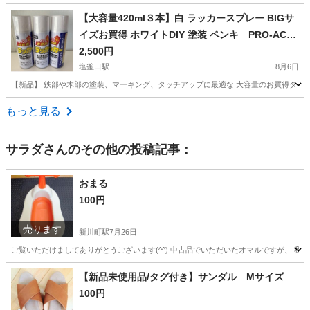
愛知
一宮市
尾張一宮駅
その他
【大容量420ml３本】白 ラッカースプレー BIGサ
イズお買得 ホワイトDIY 塗装 ペンキ PRO-ACT
鉄部 木部 マーキング タッチアップ
2,500円
塩釜口駅
8月6日
【新品】 鉄部や木部の塗装、マーキング、タッチアップに最適な 大容量のお買得タイプの4
愛知
名古屋市
塩釜口駅
その他
もっと見る
サラダ
さんのその他の投稿記事：
おまる
100円
売ります
新川町駅
7月26日
ご覧いただけましてありがとうございます(^^) 中古品でいただいたオマルですが、 我が
愛知
碧南市
新川町駅
ベビー用品
おまる
【新品未使用品/タグ付き】サンダル Mサイズ
100円