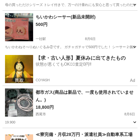
母の買っただけシリーズ トレイ付きで、万一の汁垂れにも安心と思って買ったのだと思いま
愛知
春日井市
掃除用具
新品
ちいかわシーサー(新品未開封)
500円
一社駅
8月6日
ちいかわねそべりぬいぐるみ②です。 ガチャガチャで500円でした！ シーサー２個出
愛知
名古屋市
一社駅
その他
ちい
【求・古い人形】夏休みに出てきたもの
状態が悪くてもOK🙆‍♀️査定0円‼️
COYASH
Ad
都市ガス(商品は新品で、一度も使用されていませ
ん。)
18,800円
西尾市
8月6日
19.900
愛知
西尾市
家庭用品
都市ガス
≪寮完備・月収28万円・派遣社員≫自動車系工場