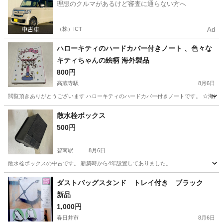
理想のクルマがあるけど審査に通らない方へ
（株）ICT
Ad
ハローキティのハードカバー付きノート 、色々な
キティちゃんの絵柄 海外製品
800円
高蔵寺駅
8月6日
閲覧頂きありがとうございます ハローキティのハードカバー付きノートです。 ☆海外
愛知
春日井市
高蔵寺駅
手帳
散水栓ボックス
500円
碧南駅
8月6日
散水栓ボックスの中古です。 新築時から4年設置してありました。
愛知
碧南市
碧南駅
その他
ボックス
ダストバッグスタンド トレイ付き ブラック
新品
1,000円
春日井市
8月6日