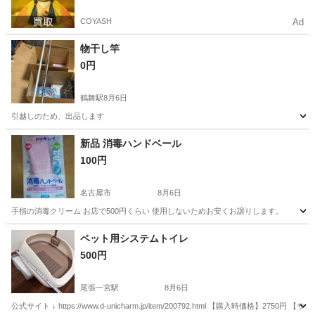
COYASH
Ad
物干し竿
0円
鶴舞駅
8月6日
引越しのため、出品します
愛知
名古屋市
鶴舞駅
洗濯用品
物干し
新品 消毒ハンドベール
100円
名古屋市
8月6日
手指の消毒クリーム お店で500円くらい 使用しないためお安くお譲りします。
愛知
名古屋市
その他
ベール
ペット用システムトイレ
500円
尾張一宮駅
8月6日
公式サイト ↓ https://www.d-unicharm.jp/item/200792.html 【購入