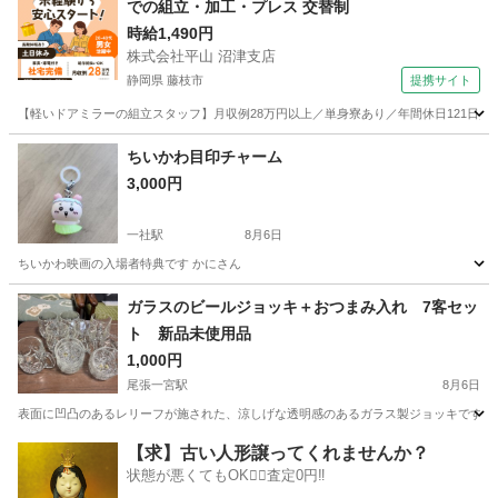
での組立・加工・プレス 交替制
時給1,490円
株式会社平山 沼津支店
静岡県 藤枝市
提携サイト
【軽いドアミラーの組立スタッフ】月収例28万円以上／単身寮あり／年間休日121日／
静岡
藤枝市
その他
ちいかわ目印チャーム
3,000円
一社駅
8月6日
ちいかわ映画の入場者特典です かにさん
愛知
名古屋市
一社駅
ノベルティグッズ
ガラスのビールジョッキ＋おつまみ入れ 7客セッ
ト 新品未使用品
1,000円
尾張一宮駅
8月6日
表面に凹凸のあるレリーフが施された、涼しげな透明感のあるガラス製ジョッキです。 - ブラン
愛知
一宮市
尾張一宮駅
食器
【求】古い人形譲ってくれませんか？
状態が悪くてもOK🙆‍♀️査定0円‼️