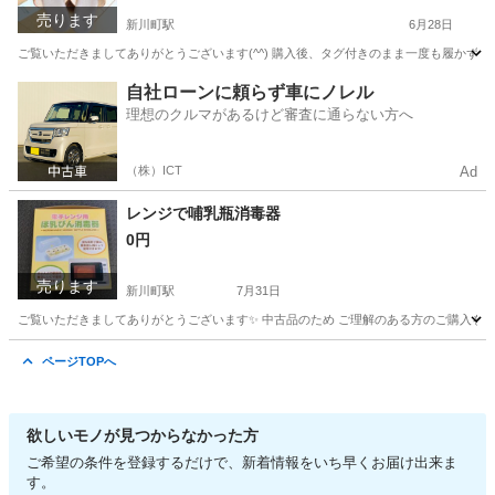
売ります
新川町駅
6月28日
ご覧いただきましてありがとうございます(^^) 購入後、タグ付きのまま一度も履かずにし
愛知
碧南市
新川町駅
靴
厚底
自社ローンに頼らず車にノレル
理想のクルマがあるけど審査に通らない方へ
（株）ICT
Ad
レンジで哺乳瓶消毒器
0円
売ります
新川町駅
7月31日
ご覧いただきましてありがとうございます✨️ 中古品のため ご理解のある方のご購入をお
愛知
碧南市
新川町駅
ベビー用品
ページTOPへ
欲しいモノが見つからなかった方
ご希望の条件を登録するだけで、新着情報をいち早くお届け出来ま
す。