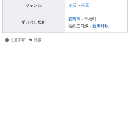
ジャンル
食器
>
茶器
碧南市
- 千福町
受け渡し場所
名鉄三河線 -
新川町駅
注意事項
通報