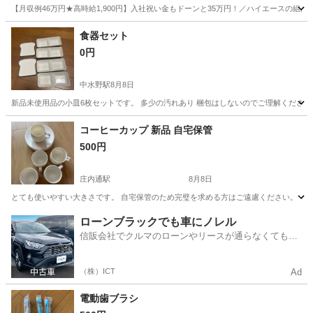
【月収例46万円★高時給1,900円】入社祝い金もドーンと35万円！／ハイエースの組
岐阜
各務原市
その他
食器セット
0円
中水野駅
8月8日
新品未使用品の小皿6枚セットです。 多少の汚れあり 梱包はしないのでご理解ください
愛知
瀬戸市
中水野駅
食器
食器セット
コーヒーカップ 新品 自宅保管
500円
庄内通駅
8月8日
とても使いやすい大きさです。 自宅保管のため完璧を求める方はご遠慮ください。
愛知
名古屋市
庄内通駅
食器
新品
ローンブラックでも車にノレル
信販会社でクルマのローンやリースが通らなくてもク
ルマをご利用いただけるサービスがあります！
（株）ICT
Ad
電動歯ブラシ