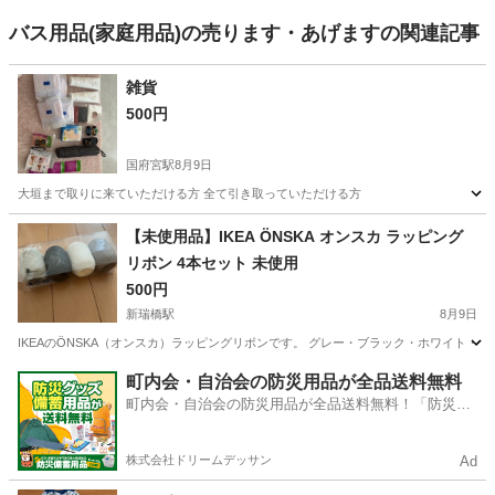
バス用品(家庭用品)の売ります・あげますの関連記事
雑貨
500円
国府宮駅
8月9日
大垣まで取りに来ていただける方 全て引き取っていただける方
愛知
稲沢市
国府宮駅
その他
【未使用品】IKEA ÖNSKA オンスカ ラッピング
リボン 4本セット 未使用
500円
新瑞橋駅
8月9日
IKEAのÖNSKA（オンスカ）ラッピングリボンです。 グレー・ブラック・ホワイト・グ
愛知
名古屋市
新瑞橋駅
ラッピング用品
町内会・自治会の防災用品が全品送料無料
町内会・自治会の防災用品が全品送料無料！「防災備
蓄用品ドットコム」
株式会社ドリームデッサン
Ad