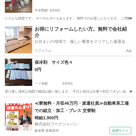
中水野駅
8月8日
いろんな雑貨です。 キーホルダーもあります。 無料でのお渡しになります。 ご理解いた
愛知
瀬戸市
中水野駅
その他
ロータリー
お得にリフォームしたい方。無料で会社紹
介
お住まいの地域で、厳しい審査をクリアした厳選会社
を知ってる？
リフォスム
Ad
保冷剤 サイズ色々
0円
一ツ木駅
8月8日
受け渡し場所は地図で確認お願い致します。 平日と祝日は仕事で対応できない為、土
愛知
刈谷市
一ツ木駅
その他
保冷剤
≪寮無料・月収46万円・派遣社員≫自動車系工場
での組立・加工・プレス 交替制
時給1,900円
株式会社ワークジャパン
岐阜県 各務原市
提携サイト