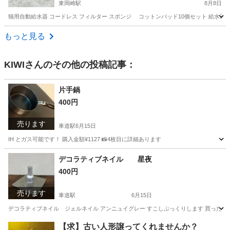
東岡崎駅
8月8日
猫用自動給水器 コードレス フィルター スポンジ コットンパッド10個セット 給水器 
愛知
岡崎市
東岡崎駅
その他
パッド
もっと見る
KIWI
さんのその他の投稿記事：
片手鍋
400円
売ります
車道駅
6月15日
IH とガス可能です！ 購入金額¥1127 📸4枚目に詳細あります
愛知
名古屋市
車道駅
調理器具
デコラティブネイル 星夜
400円
売ります
車道駅
6月15日
デコラティブネイル ジェルネイル アンニュイグレー すこしぷっくりします 買った
愛知
名古屋市
車道駅
ネイル
【求】古い人形譲ってくれませんか？