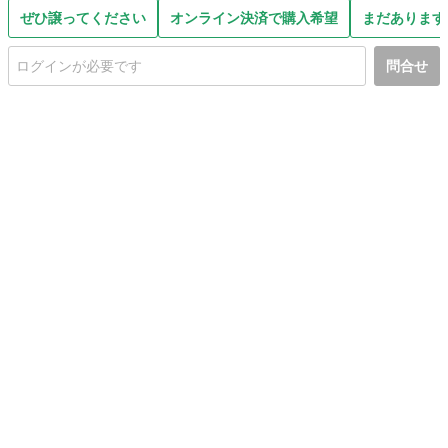
ぜひ譲ってください
オンライン決済で購入希望
まだあります
問合せ
初めての方へ
利用規約
プライバシーポリシー
プライバシー・ステートメント
健全化に資する運用方針
お問い合わせ
運営会社
サイトマップ
ご利用ガイド
フリーワードで探す
PC版で表示
都道府県選択
特定商取引法の表示
利用者情報の外部送信について
© 2011-
2026
Jmty, Inc.