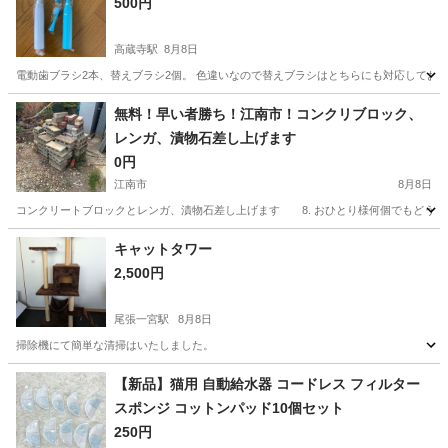
500円
高蔵寺駅
8月8日
電動歯ブラシ2本、替えブラシ2個。 色違いなので替えブラシはとちらにも対応しており
愛知
名古屋市
高蔵寺駅
生活雑貨
電動歯ブラシ
無料！早い者勝ち！江南市！コンクリブロック、
レンガ、漬物石差し上げます
0円
江南市
8月8日
コンクリートブロックとレンガ、漬物石差し上げます 8. おひとり様何個でもどうぞ！
愛知
江南市
その他
漬物
キャットタワー
2,500円
尾張一宮駅
8月8日
掃除機にて簡単な清掃はいたしました。
愛知
一宮市
尾張一宮駅
生活雑貨
キャットタワー
【新品】猫用 自動給水器 コードレス フィルター
スポンジ コットンパッド10個セット
250円