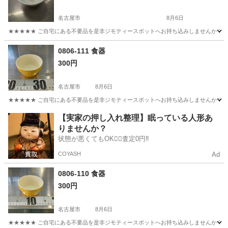
名古屋市
8月6日
★★★★★ ご自宅にある不要品を是非ジモティースポットへお持ち込みしませんか？ 家
愛知
名古屋市
食器
茶碗
0806-111 食器
300円
名古屋市
8月6日
★★★★★ ご自宅にある不要品を是非ジモティースポットへお持ち込みしませんか？ 家
愛知
名古屋市
食器
現地
【実家の押し入れ整理】眠っている人形あ
りませんか？
状態が悪くてもOK🙆‍♀️査定0円‼️
COYASH
Ad
0806-110 食器
300円
名古屋市
8月6日
★★★★★ ご自宅にある不要品を是非ジモティースポットへお持ち込みしませんか？ 家