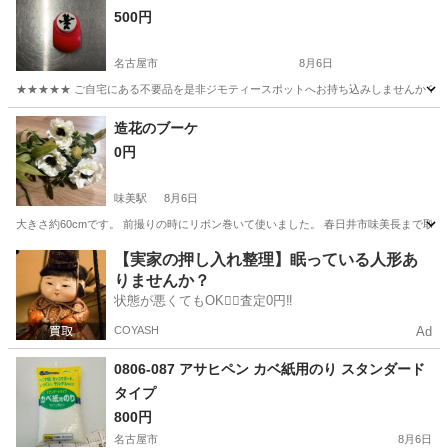
500円
名古屋市
8月6日
★★★★★ ご自宅にある不要品を是非ジモティースポットへお持ち込みしませんか？ 家
愛知
名古屋市
調理器具
クラフトパンチ
造花のブーケ
0円
味美駅
8月6日
大きさ約60cmです。 前撮りの時にリボン巻いて使いました。 春日井市味美長まで取
愛知
春日井市
味美駅
その他
【実家の押し入れ整理】眠っている人形あ
りませんか？
状態が悪くてもOK🙆‍♀️査定0円‼️
COYASH
Ad
0806-087 アサヒペン カベ紙用のり スタンダード
タイプ
800円
名古屋市
8月6日