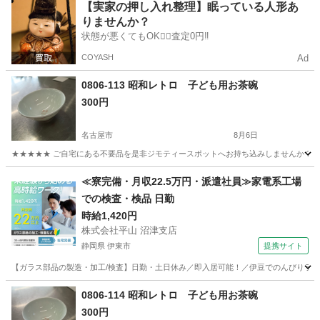
愛知
名古屋市
家庭用品
キャニスター
【実家の押し入れ整理】眠っている人形あ
りませんか？
状態が悪くてもOK🙆‍♀️査定0円‼️
COYASH
Ad
0806-113 昭和レトロ 子ども用お茶碗
300円
名古屋市
8月6日
★★★★★ ご自宅にある不要品を是非ジモティースポットへお持ち込みしませんか？ 家
愛知
名古屋市
食器
茶碗
≪寮完備・月収22.5万円・派遣社員≫家電系工場
での検査・検品 日勤
時給1,420円
株式会社平山 沼津支店
静岡県 伊東市
提携サイト
【ガラス部品の製造・加工/検査】日勤・土日休み／即入居可能！／伊豆でのんびりライフ♪
静岡
伊東市
その他
0806-114 昭和レトロ 子ども用お茶碗
300円