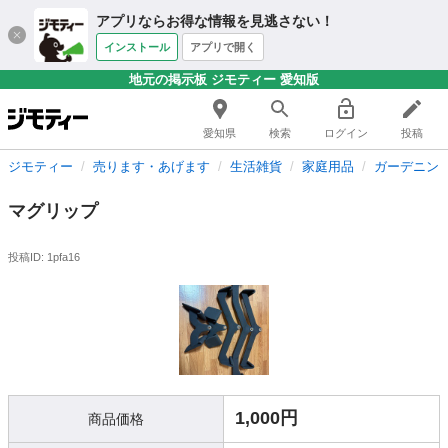
アプリならお得な情報を見逃さない！
インストール
アプリで開く
地元の掲示板 ジモティー 愛知版
愛知県
検索
ログイン
投稿
ジモティー
売ります・あげます
生活雑貨
家庭用品
ガーデニン
マグリップ
投稿ID: 1pfa16
1,000円
商品価格