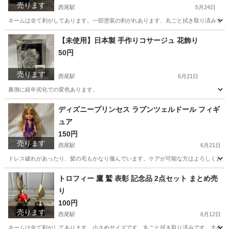
売ります
西尾駅
5月24日
ネームは全て剥がしてあります。一部塗装の剥がれあります、丸ごと拭き取り済みです
愛知
西尾市
西尾駅
インテリア雑貨/小物
トロフィー
【未使用】日本製 手作りコサージュ 花飾り
50円
売ります
西尾駅
6月21日
裏側に経年劣化での変色あります。
愛知
西尾市
西尾駅
小物
ディズニープリンセス ラプンツェルドール フィギ
ュア
150円
売ります
西尾駅
6月21日
ドレス破れがあったり、髪の毛もかなり傷んでいます。ケアが可能な方はよろしくお願
愛知
西尾市
西尾駅
フィギュア
トロフィー 鷹 鷲 表彰 記念品 2点セット まとめ売
り
100円
売ります
西尾駅
6月12日
ネームは全て剥がしてあります。小さめサイズです。丸ごと拭き取り済みです。大会や