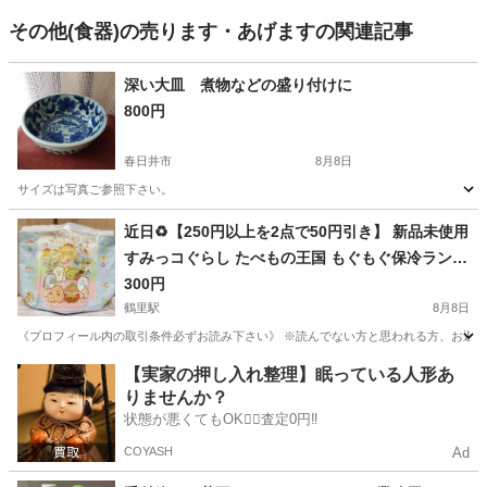
その他(食器)の売ります・あげますの関連記事
深い大皿 煮物などの盛り付けに
800円
春日井市
8月8日
サイズは写真ご参照下さい。
愛知
春日井市
食器
近日♻️【250円以上を2点で50円引き】 新品未使用
すみっコぐらし たべもの王国 もぐもぐ保冷ランチ
バッグ❁¨̮
300円
鶴里駅
8月8日
《プロフィール内の取引条件必ずお読み下さい》 ※読んでない方と思われる方、お返事
愛知
名古屋市
鶴里駅
その他
すみっコぐらし
【実家の押し入れ整理】眠っている人形あ
りませんか？
状態が悪くてもOK🙆‍♀️査定0円‼️
COYASH
Ad