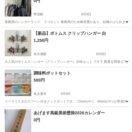
0円
野並駅
8月8日
業務用のハンガーラック ２つセット 業務用のため耐荷重があり、結構かけられます。 
愛知
名古屋市
野並駅
洗濯用品
【新品】ボトムス クリップハンガー 白
1,250円
名古屋駅
8月8日
大人気のボトムスハンガー（クリップハンガー）10本セット です🖇️ 数量を間違えて多
愛知
名古屋市
名古屋駅
洗濯用品
新品
調味料ポットセット
500円
名古屋市
8月8日
リベラリスタのスプーン付きクックポットです。 720mlが4つ、440mlが3つが専
愛知
名古屋市
調理器具
ポット
あげます高級美術壁掛2026カレンダー
0円