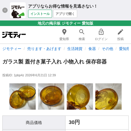
アプリならお得な情報を見逃さない！
インストール
アプリで開く
地元の掲示板 ジモティー 愛知版
愛知県
検索
ログイン
投稿
ジモティー
売ります・あげます
生活雑貨
食器
その他
愛知県
ガラス製 蓋付き菓子入れ 小物入れ 保存容器
投稿ID: 1pbp4z
2026年6月21日 12:39
30円
商品価格