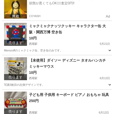
状態が悪くてもOK🙆‍♀️査定0円‼️
COYASH
Ad
ミャクミャクナッツクッキー キャラクター缶 大
阪・関西万博 空き缶
10円
売ります
西尾駅
5月21日
Morozoffのミャクミャク缶、空き缶のみです。
愛知
西尾市
西尾駅
その他
空き缶
【未使用】ダイソー ディズニー タオルハンカチ
ミッキーマウス
10円
売ります
西尾駅
6月12日
写真5枚目の左側デザインです。
愛知
西尾市
西尾駅
小物
子ども用 子供用 キーボード ピアノ おもちゃ 玩具
250円
売ります
西尾駅
6月12日