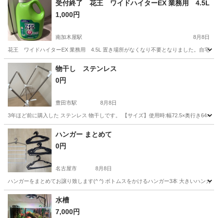
受付終了 花王 ワイドハイターEX 業務用 4.5L
1,000円
南加木屋駅
8月8日
花王 ワイドハイターEX 業務用 4.5L 置き場所がなくなり不要となりました。自宅
愛知
東海市
南加木屋駅
洗濯用品
ワイドハイター
物干し ステンレス
0円
豊田市駅
8月8日
3年ほど前に購入した ステンレス 物干しです。 【サイズ】使用時:幅72.5×奥行き64×高さ1
愛知
豊田市
豊田市駅
洗濯用品
ハンガー まとめて
0円
名古屋市
8月8日
ハンガーをまとめてお譲り致します(^ ^) ボトムスをかけるハンガー3本 大きいハンガ
愛知
名古屋市
洗濯用品
水槽
7,000円