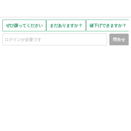
ぜひ譲ってください
まだありますか？
値下げできますか？
問合せ
初めての方へ
利用規約
プライバシーポリシー
プライバシー・ステートメント
健全化に資する運用方針
お問い合わせ
運営会社
サイトマップ
ご利用ガイド
フリーワードで探す
PC版で表示
都道府県選択