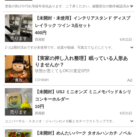
塗装の剥げや汚れ等経年劣化あります、ご了承ください。鍵盤部分の動作確認済みです
愛知
西尾市
西尾駅
おもちゃ
玩具
【未開封・未使用】インテリアスタンド ディスプ
レイラック ツイン 3点セット
400円
売ります
西尾駅
6月21日
1つは開封済みですが未使用です。絵皿や額縁、写真立てなどにどうぞ。
愛知
西尾市
西尾駅
インテリア雑貨/小物
ディスプレイ
【実家の押し入れ整理】眠っている人形あ
りませんか？
状態が悪くてもOK🙆‍♀️査定0円‼️
COYASH
Ad
【未開封】USJ ミニオンズ ミニメモパッド＆シリ
コンキーホルダー
10円
売ります
西尾駅
6月21日
ユニバーサル・スタジオ・ジャパンのメモ帳とモチーフストラップです。
愛知
西尾市
西尾駅
その他
【未開封】めんたいパーク タオルハンカチ ノベル