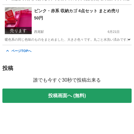
愛知
西尾市
西尾駅
インテリア雑貨/小物
トロフィー
ピンク・赤系 収納カゴ 4点セット まとめ売り
50円
売ります
西尾駅
6月21日
暖色系の同じ色味のものをまとめました、大きさ色々です。丸ごと水洗い済みです。
愛知
西尾市
西尾駅
収納家具
カゴ
ページTOPへ
投稿
誰でも今すぐ30秒で投稿出来る
投稿画面へ (無料)