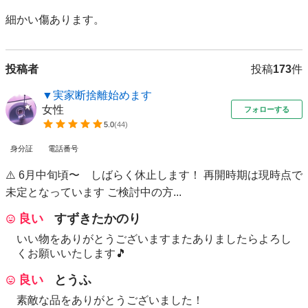
細かい傷あります。
投稿者
投稿
173
件
▼実家断捨離始めます
女性
フォローする
5.0
(
44
)
身分証
電話番号
⚠️ 6月中旬頃〜 しばらく休止します！ 再開時期は現時点で
未定となっています ご検討中の方...
良い
すずきたかのり
いい物をありがとうございますまたありましたらよろし
くお願いいたします🎵
良い
とうふ
素敵な品をありがとうございました！