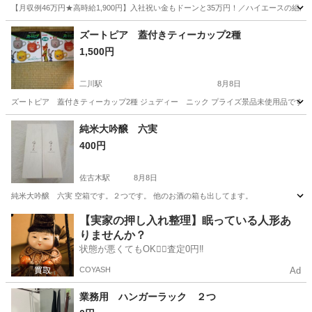
【月収例46万円★高時給1,900円】入社祝い金もドーンと35万円！／ハイエースの組
岐阜
各務原市
その他
ズートピア 蓋付きティーカップ2種
1,500円
二川駅
8月8日
ズートピア 蓋付きティーカップ2種 ジュディー ニック プライズ景品未使用品です
愛知
豊橋市
二川駅
食器
ズートピア
純米大吟醸 六実
400円
佐古木駅
8月8日
純米大吟醸 六実 空箱です。２つです。 他のお酒の箱も出してます。
愛知
弥富市
佐古木駅
ラッピング用品
空箱
【実家の押し入れ整理】眠っている人形あ
りませんか？
状態が悪くてもOK🙆‍♀️査定0円‼️
COYASH
Ad
業務用 ハンガーラック ２つ