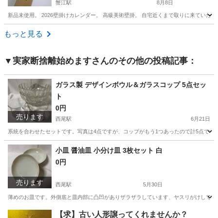
蟹江駅
8月8日
新品未使用。 2026壁掛けカレンダー。 高級美術壁掛。 自宅近くまで取りに来ていた
愛知
海部郡
蟹江駅
その他
壁掛
もっと見る
▼実家断捨離始めます
さんのその他の投稿記事：
ガラス製 デザインボウル＆ガラスコップ 5点セッ
ト
0円
売ります
西尾駅
6月21日
系統を合わせたセットです。写真は4点ですが、コップがもう1つあったので計5点で
愛知
西尾市
西尾駅
食器
ガラス
小皿 醤油皿 小分け皿 3枚セット 白
0円
売ります
西尾駅
5月30日
薄めのお皿です。外側底と皿内部に凸凹がありザラザラしています、ヤスリがけしてみ
愛知
西尾市
西尾駅
食器
醤油
【求】古い人形譲ってくれませんか？