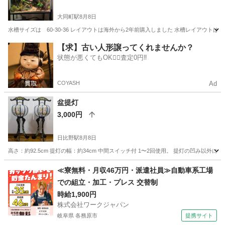
大同町駅
8月8日
水槽サイズは 60-30-36 レイアウトは海外から2年前購入しました 水槽レイアウ
愛知
名古屋市
大同町駅
その他
【求】古い人形譲ってくれませんか？
状態が悪くてもOK🙆‍♀️査定0円‼️
COYASH
Ad
盆提灯
3,000円
日比野駅
8月8日
高さ：約92.5cm 提灯の幅：約34cm 中間スイッチ付 1〜2回使用。 提灯の凹み
愛知
名古屋市
日比野駅
冠婚葬祭
≪寮無料・月収46万円・派遣社員≫自動車系工場
での組立・加工・プレス 交替制
時給1,900円
株式会社ワークジャパン
岐阜県 各務原市
提携サイト