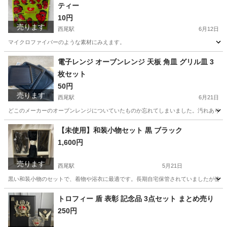
ティー
10円
売ります
西尾駅
6月12日
マイクロファイバーのような素材にみえます。
愛知
西尾市
西尾駅
小物
電子レンジ オーブンレンジ 天板 角皿 グリル皿 3
枚セット
50円
売ります
西尾駅
6月21日
どこのメーカーのオーブンレンジについていたものか忘れてしまいました。汚れありま
愛知
西尾市
西尾駅
キッチン家電
グリル
【未使用】和装小物セット 黒 ブラック
1,600円
売ります
西尾駅
5月21日
黒い和装小物のセットで、着物や浴衣に最適です。長期自宅保管されていましたが使用は
愛知
西尾市
西尾駅
着物
和装小物
トロフィー 盾 表彰 記念品 3点セット まとめ売り
250円