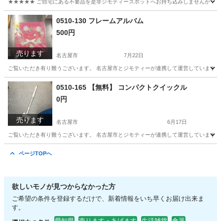
★★★★★ ご自宅にある不要品を是非ジモティースポットへお持ち込みしませんか？ 家
愛知
名古屋市
バッグ
現地
0510-130 フレームアルバム
500円
売ります
名古屋市
7月22日
ご覧いただき有り難うございます。 名古屋市とジモティーが連携して運営しています。 
愛知
名古屋市
アルバム
リユース
0510-165 【無料】 コンパクトクイックル
0円
売ります
名古屋市
6月17日
ご覧いただき有り難うございます。 名古屋市とジモティーが連携して運営しています。 
愛知
名古屋市
掃除用具
リユース
ページTOPへ
欲しいモノが見つからなかった方
ご希望の条件を登録するだけで、新着情報をいち早くお届け出来ま
す。
愛知県
売ります・あげます
生活雑貨
食器