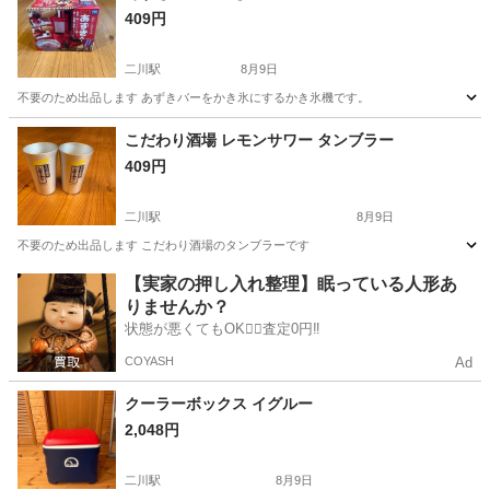
409円
二川駅
8月9日
不要のため出品します あずきバーをかき氷にするかき氷機です。
愛知
豊橋市
二川駅
調理器具
かき氷
こだわり酒場 レモンサワー タンブラー
409円
二川駅
8月9日
不要のため出品します こだわり酒場のタンブラーです
愛知
豊橋市
二川駅
食器
酒場
【実家の押し入れ整理】眠っている人形あ
りませんか？
状態が悪くてもOK🙆‍♀️査定0円‼️
COYASH
Ad
クーラーボックス イグルー
2,048円
二川駅
8月9日