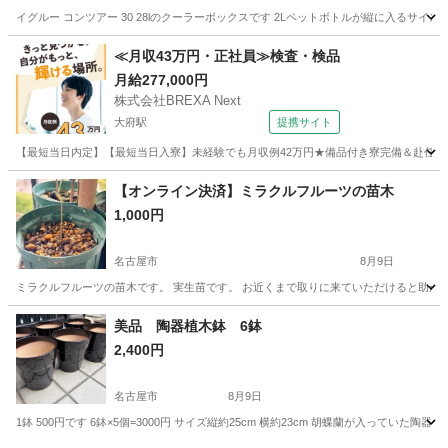
イグルー コンツアー 30 28lのクーラーボックスです 2Lペットボトルが縦に入るサイズ
愛知
豊橋市
二川駅
家庭用品
≪月収43万円・正社員≫検査・検品
月給277,000円
株式会社BREXA Next
大府駅
提携サイト
【最短当日内定】【最短当日入寮】未経験でも月収例42万円★備品付き寮完備＆赴任旅費
愛知
大府市
大府駅
その他
【オンライン決済】ミラクルフルーツの苗木
1,000円
名古屋市
8月9日
ミラクルフルーツの苗木です。 実生苗です。 お近くまで取りに来ていただけると助か
愛知
名古屋市
家庭用品
ミラクルフルーツ
美品 陶器植木鉢 6鉢
2,400円
名古屋市
8月9日
1鉢 500円です 6鉢×5個=3000円 サイズ縦約25cm 横約23cm 胡蝶蘭が入っていた陶