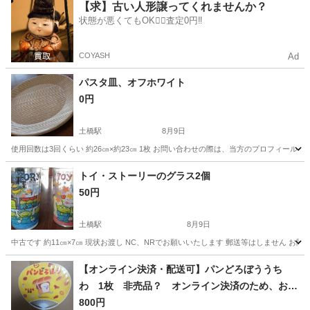
愛知
名古屋市
家庭用品
【求】古い人形譲ってくれませんか？
状態が悪くてもOK🙆‍♀️査定0円‼️
COYASH
Ad
パスタ皿、オフホワイト
0円
土橋駅
8月9日
使用回数は3回くらい 約26㎝×約23㎝ 1枚 お問い合わせの際は、当方のプロフィール
愛知
豊田市
土橋駅
生活雑貨
オフホワイト
トイ・ストーリーのグラス2個
50円
土橋駅
8月9日
中古です 約11㎝×7㎝ 現状お渡し NC、NRでお願いいたします 郵送等はしません
愛知
豊田市
土橋駅
生活雑貨
ストーリー
【オンライン決済・配送可】パンどろぼううち
わ 1枚 非売品？ オンライン決済のため、お会
いする必要は、ありません 全国どこでもご自宅
800円