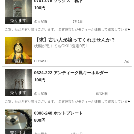
0701-075 ソックス 靴下
100円
売ります
名古屋市
7月1日
ご覧いただき有り難うございます。 名古屋市とジモティーが連携して運営しています。 
愛知
名古屋市
小物
リユース
【求】古い人形譲ってくれませんか？
状態が悪くてもOK🙆‍♀️査定0円‼️
COYASH
Ad
0624-222 アンティーク風キーホルダー
100円
売ります
名古屋市
6月24日
ご覧いただき有り難うございます。 名古屋市とジモティーが連携して運営しています。 
愛知
名古屋市
小物
リユース
0308-248 ホットプレート
800円
売ります