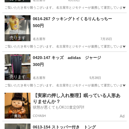
名古屋市
6月15日
ご覧いただき有り難うございます。 名古屋市とジモティーが連携して運営しています。 
愛知
名古屋市
家電
リユース
0614-267 クッキングトイくるりんもっちー
500円
売ります
名古屋市
7月15日
ご覧いただき有り難うございます。 名古屋市とジモティーが連携して運営しています。 
愛知
名古屋市
おもちゃ
クッキングトイ
0420-147 キッズ adidas ジャージ
300円
売ります
名古屋市
5月28日
ご覧いただき有り難うございます。 名古屋市とジモティーが連携して運営しています。 
愛知
名古屋市
服/ファッション
【実家の押し入れ整理】眠っている人形あ
りませんか？
状態が悪くてもOK🙆‍♀️査定0円‼️
COYASH
Ad
0613-154 ストッパー付き トング