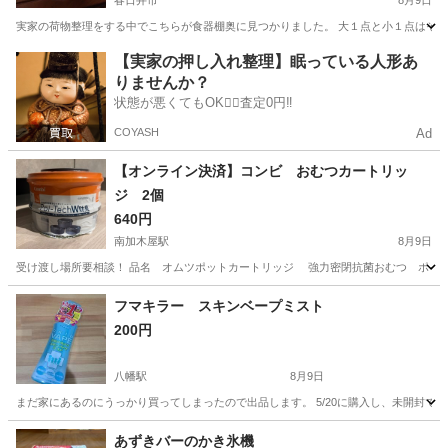
春日井市
8月9日
実家の荷物整理をする中でこちらが食器棚奥に見つかりました。 大１点と小１点はそれぞ
愛知
春日井市
調理器具
【実家の押し入れ整理】眠っている人形あ
りませんか？
状態が悪くてもOK🙆‍♀️査定0円‼️
COYASH
Ad
【オンライン決済】コンビ おむつカートリッ
ジ 2個
640円
南加木屋駅
8月9日
受け渡し場所要相談！ 品名 オムツポットカートリッジ 強力密閉抗菌おむつ ポイテッ
愛知
東海市
南加木屋駅
家庭用品
フマキラー スキンベープミスト
200円
八幡駅
8月9日
まだ家にあるのにうっかり買ってしまったので出品します。 5/20に購入し、未開封で
愛知
豊川市
八幡駅
その他
価格
あずきバーのかき氷機