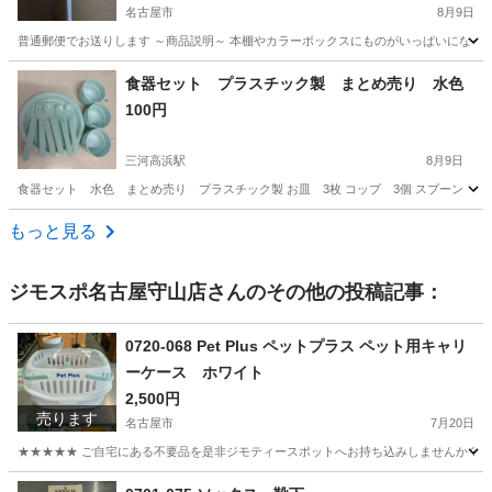
に郵送します。
名古屋市
8月9日
普通郵便でお送りします ～商品説明～ 本棚やカラーボックスにものがいっぱいになった
愛知
名古屋市
その他
ろぼう
食器セット プラスチック製 まとめ売り 水色
100円
三河高浜駅
8月9日
食器セット 水色 まとめ売り プラスチック製 お皿 3枚 コップ 3個 スプーン 3本
愛知
高浜市
三河高浜駅
食器
食器セット
もっと見る
ジモスポ名古屋守山店
さんのその他の投稿記事：
0720-068 Pet Plus ペットプラス ペット用キャリ
ーケース ホワイト
2,500円
売ります
名古屋市
7月20日
★★★★★ ご自宅にある不要品を是非ジモティースポットへお持ち込みしませんか？ 家
愛知
名古屋市
その他