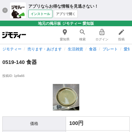
アプリならお得な情報を見逃さない！
インストール
アプリで開く
地元の掲示板 ジモティー 愛知版
愛知県
検索
ログイン
投稿
ジモティー
売ります・あげます
生活雑貨
食器
プレート
愛知
0519-140 食器
投稿ID: 1p9a66
100円
価格